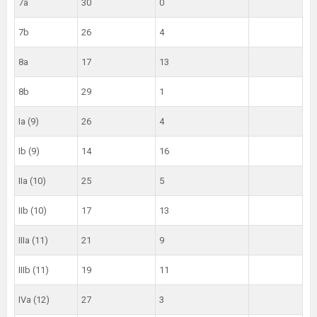
7a
30
0
7b
26
4
8a
17
13
8b
29
1
Ia (9)
26
4
Ib (9)
14
16
IIa (10)
25
5
IIb (10)
17
13
IIIa (11)
21
9
IIIb (11)
19
11
IVa (12)
27
3