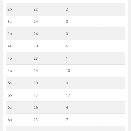
2b
22
2
3a
24
0
3b
24
0
4a
18
6
4b
23
1
4c
14
10
5a
30
0
5b
13
17
6a
26
4
6b
23
7