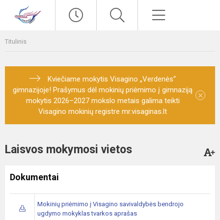
Paieška
Meniu
Titulinis
Kviečiame mokytis Visagino „Verdenės“
gimnazijoje! Prašymus dėl mokinių priėmimo į gimnaziją
×
mokytis 2026–2027 mokslo metais galima teikti
Visagino mokinių registre mr.visaginas.lt
Laisvos mokymosi vietos
Dokumentai
Mokinių priėmimo į Visagino savivaldybės bendrojo
ugdymo mokyklas tvarkos aprašas