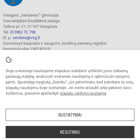
Visagino „Verdenės“ gimnazija
Savivaldybės biudžetinė įstaiga.
Taikos pr. 21, 31107 Visaginas
Tel.
(0 386) 72 758
El. p.
verdene@vvg.lt
Duomenys kaupiami ir saugomi Juridinių asmenų registre
Įmonės kodas 190243519
Šioje svetainėje naudojame slapukus siekdami užtikrinti jums teikiamų
© 2022. Visagino „Verdenės“ gimnazija. Visos teisės saugomos.
Kopijuoti turinį be raštiško gimnazijos sutikimo griežtai draudžiama.
paslaugų kokybę, analizuoti svetainės naudojimą ir optimizuoti naršymo
patirtį. Spustelėję mygtuką „Sutinku“, jūs patvirtinate, kad sutinkate su visų
Versija neįgaliesiems
Slapukų valdymas
slapukų naudojimu šioje svetainėje. Jei norite atšaukti arba pakeisti savo
sutikimus, prašome apsilankyti
slapukų valdymo puslapyje
.
Sumanus būdas atnaujinti
mokyklos interneto
svetainę
NUSTATYMAI
NESUTINKU