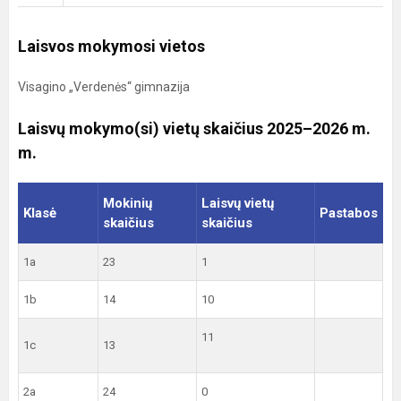
Laisvos mokymosi vietos
Visagino „Verdenės“ gimnazija
Laisvų mokymo(si) vietų skaičius 2025–2026 m.
m.
Mokinių
Laisvų vietų
Klasė
Pastabos
skaičius
skaičius
1a
23
1
1b
14
10
11
1c
13
2a
24
0