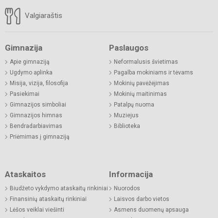
Valgiaraštis
Gimnazija
Paslaugos
Apie gimnaziją
Neformalusis švietimas
Ugdymo aplinka
Pagalba mokiniams ir tėvams
Misija, vizija, filosofija
Mokinių pavėžėjimas
Pasiekimai
Mokinių maitinimas
Gimnazijos simboliai
Patalpų nuoma
Gimnazijos himnas
Muziejus
Bendradarbiavimas
Biblioteka
Priėmimas į gimnaziją
Ataskaitos
Informacija
Biudžeto vykdymo ataskaitų rinkiniai
Nuorodos
Finansinių ataskaitų rinkiniai
Laisvos darbo vietos
Lėšos veiklai viešinti
Asmens duomenų apsauga