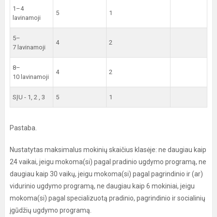
1–4
5
1
lavinamoji
5–
4
2
7 lavinamoji
8–
4
2
10 lavinamoji
SĮU - 1, 2 , 3
5
1
Pastaba.
Nustatytas maksimalus mokinių skaičius klasėje: ne daugiau kaip
24 vaikai, jeigu mokoma(si) pagal pradinio ugdymo programą, ne
daugiau kaip 30 vaikų, jeigu mokoma(si) pagal pagrindinio ir (ar)
vidurinio ugdymo programą, ne daugiau kaip 6 mokiniai, jeigu
mokoma(si) pagal specializuotą pradinio, pagrindinio ir socialinių
įgūdžių ugdymo programą.