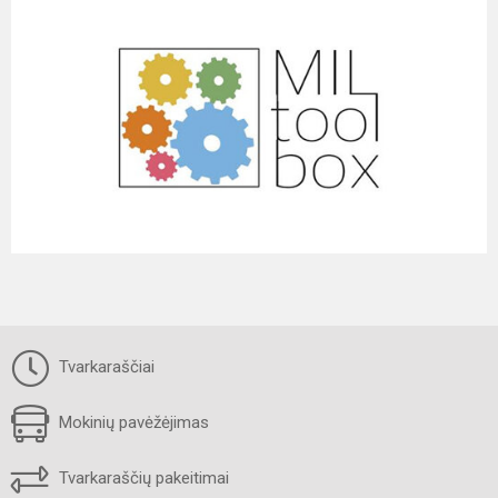
Tvarkaraščiai
Mokinių pavėžėjimas
Tvarkaraščių pakeitimai