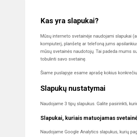
Kas yra slapukai?
Mūsų interneto svetainėje naudojami slapukai (an
kompiuterį, planšetę ar telefoną jums apsilankius
mūsų svetainės naudotojų. Tai padeda mums sute
tobulinti savo svetainę.
Šiame puslapyje esame aprašę kokius konkreč
Slapukų nustatymai
Naudojame 3 tipų slapukus. Galite pasirinkti, 
Slapukai, kuriais matuojamas svetain
Naudojame Google Analytics slapukus, kurių pag