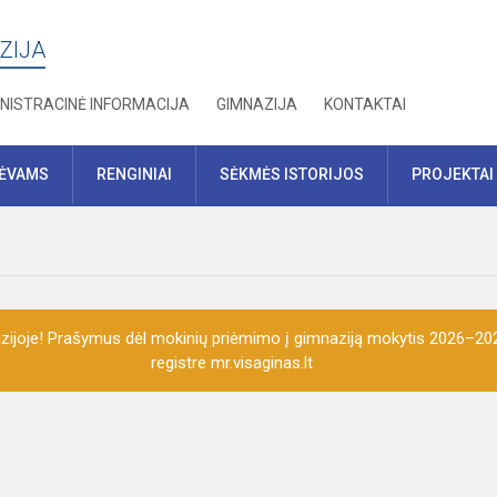
ZIJA
NISTRACINĖ INFORMACIJA
GIMNAZIJA
KONTAKTAI
TĖVAMS
RENGINIAI
SĖKMĖS ISTORIJOS
PROJEKTAI
ijoje! Prašymus dėl mokinių priėmimo į gimnaziją mokytis 2026–202
registre mr.visaginas.lt