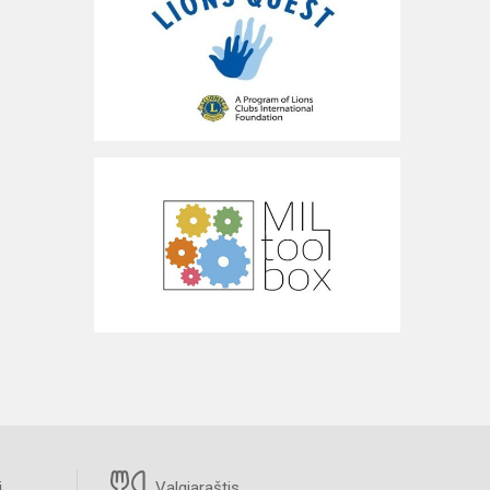
i
Valgiaraštis