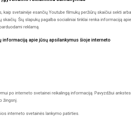
ms, kaip svetainėje esančių Youtube filmukų peržiūrų skaičiui sekti arb
aičių. Šių slapukų pagalba socialiniai tinklai renka informaciją api
a parduodami reklamą.
ų informaciją apie jūsų apsilankymus šioje interneto
aršymui po interneto svetainei reikalingą informaciją. Pavyzdžiui ankstes
 žingsnį.
usios interneto svetainės lankymo patirties.