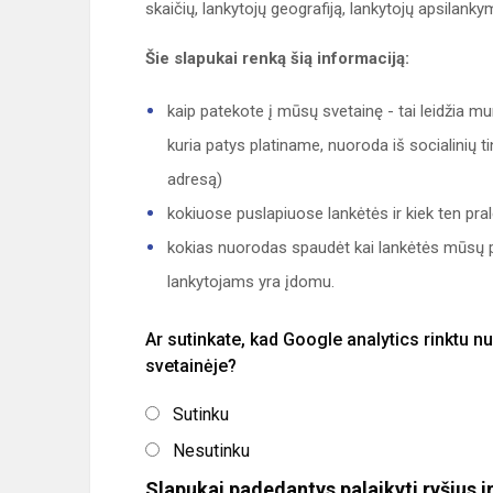
skaičių, lankytojų geografiją, lankytojų apsilank
Šie slapukai renką šią informaciją:
kaip patekote į mūsų svetainę - tai leidžia m
kuria patys platiname, nuoroda iš socialinių 
adresą)
kokiuose puslapiuose lankėtės ir kiek ten pral
kokias nuorodas spaudėt kai lankėtės mūsų pu
lankytojams yra įdomu.
Ar sutinkate, kad Google analytics rinktu 
svetainėje?
Sutinku
Nesutinku
Slapukai padedantys palaikyti ryšius 