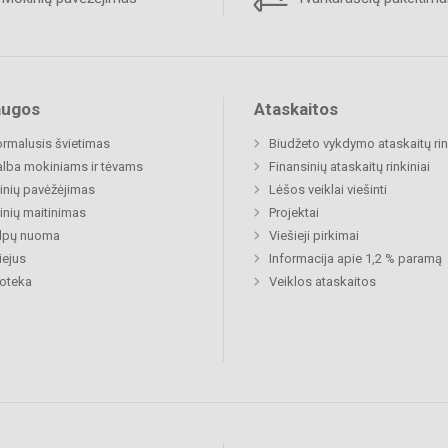
augos
Ataskaitos
rmalusis švietimas
Biudžeto vykdymo ataskaitų rin
lba mokiniams ir tėvams
Finansinių ataskaitų rinkiniai
nių pavėžėjimas
Lėšos veiklai viešinti
nių maitinimas
Projektai
alpų nuoma
Viešieji pirkimai
ejus
Informacija apie 1,2 % paramą
ioteka
Veiklos ataskaitos