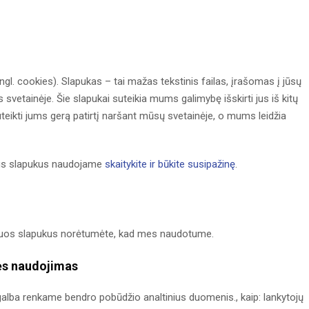
gl. cookies). Slapukas – tai mažas tekstinis failas, įrašomas į jūsų
 svetainėje. Šie slapukai suteikia mums galimybę išskirti jus iš kitų
ikti jums gerą patirtį naršant mūsų svetainėje, o mums leidžia
ius slapukus naudojame
skaitykite ir būkite susipažinę
.
kuriuos slapukus norėtumėte, kad mes naudotume.
ės naudojimas
alba renkame bendro pobūdžio analtinius duomenis., kaip: lankytojų