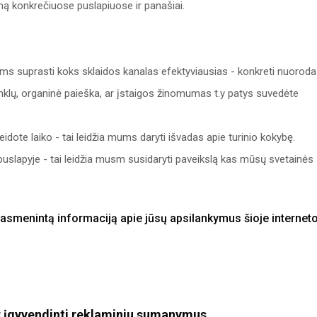
ymą konkrečiuose puslapiuose ir panašiai.
ums suprasti koks sklaidos kanalas efektyviausias - konkreti nuoroda
tinklų, organinė paieška, ar įstaigos žinomumas t.y patys suvedėte
eidote laiko - tai leidžia mums daryti išvadas apie turinio kokybę.
slapyje - tai leidžia musm susidaryti paveikslą kas mūsų svetainės
nuasmenintą informaciją apie jūsų apsilankymus šioje internet
ir įgyvendinti reklaminiu sumanymus