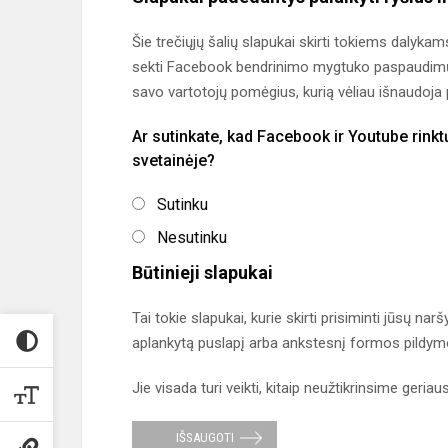
Šie trečiųjų šalių slapukai skirti tokiems dalyka
sekti Facebook bendrinimo mygtuko paspaudimų sk
savo vartotojų pomėgius, kurią vėliau išnaudoj
Ar sutinkate, kad Facebook ir Youtube rinkt
svetainėje?
Sutinku
Nesutinku
Būtinieji slapukai
Tai tokie slapukai, kurie skirti prisiminti jūsų n
aplankytą puslapį arba ankstesnį formos pildymo
Jie visada turi veikti, kitaip neužtikrinsime geria
IŠSAUGOTI