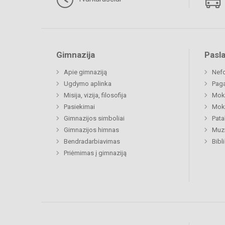
Gimnazija
Pasl
Apie gimnaziją
Nefo
Ugdymo aplinka
Paga
Misija, vizija, filosofija
Moki
Pasiekimai
Moki
Gimnazijos simboliai
Pat
Gimnazijos himnas
Muzi
Bendradarbiavimas
Bibl
Priėmimas į gimnaziją