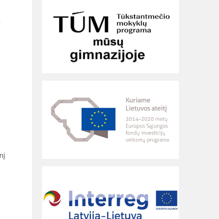
a
e
nį