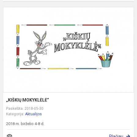
„
M
„KIŠKIŲ MOKYKLĖLĖ“
Paskelbta: 2018-05-30
Kategorija:
Aktualijos
2018 m. birželio 4-8 d.
Plačiau