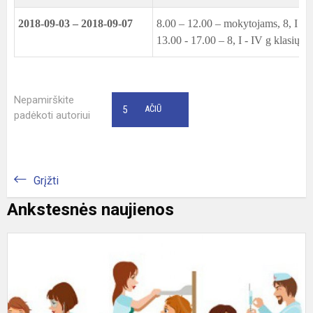
2018-09-03 – 2018-09-07
8.00 – 12.00 – mokytojams, 8, I - 
13.00 - 17.00 – 8, I - IV g klasių 
Nepamirškite
5
AČIŪ
padėkoti autoriui
Grįžti
Ankstesnės naujienos
S
I
T
D
V