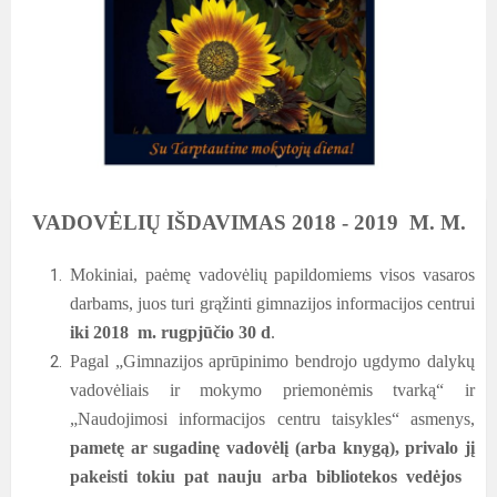
VADOVĖLIŲ IŠDAVIMAS 2
018 - 2019 M. M.
Mokiniai, paėmę vadovėlių papildomiems visos vasaros
darbams, juos turi grąžinti gimnazijos informacijos centrui
iki 2018 m. rugpjūčio 30 d
.
Pagal „Gimnazijos aprūpinimo bendrojo ugdymo dalykų
vadovėliais ir mokymo priemonėmis tvarką“ ir
„Naudojimosi informacijos centru taisykles“ asmenys,
pametę ar sugadinę vadovėlį
(arba knygą), privalo jį
pakeisti tokiu pat nauju arba bibliotekos vedėjos