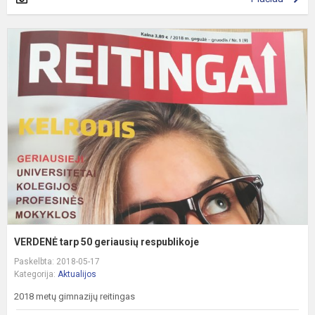
V
t
5
g
r
VERDENĖ tarp 50 geriausių respublikoje
Paskelbta: 2018-05-17
Kategorija:
Aktualijos
2018 metų gimnazijų reitingas