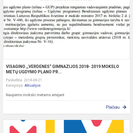
2
2
M
M
VISAGINO ,,VERDENĖS“ GIMNAZIJOS 2018- 2019 MOKSLO
METŲ UGDYMO PLANO PR...
Paskelbta: 2018-08-21
Kategorija:
Aktualijos
Naujiems mokslo metams artėjant
Plačiau
„
–