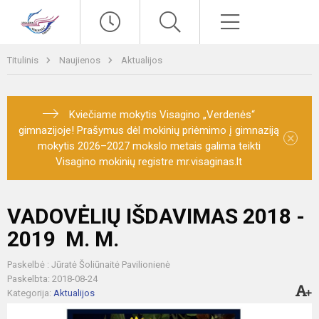
Paieška
Meniu
Titulinis
Naujienos
Aktualijos
Kviečiame mokytis Visagino „Verdenės“
gimnazijoje! Prašymus dėl mokinių priėmimo į gimnaziją
×
mokytis 2026–2027 mokslo metais galima teikti
Visagino mokinių registre mr.visaginas.lt
VADOVĖLIŲ IŠDAVIMAS 2018 -
2019 M. M.
Paskelbė : Jūratė Šoliūnaitė Pavilionienė
Paskelbta: 2018-08-24
Kategorija:
Aktualijos