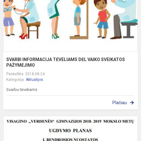
S
P
SVARBI INFORMACIJA TĖVELIAMS DĖL VAIKO SVEIKATOS
PAŽYMĖJIMO
Paskelbta: 2018-08-24
Kategorija:
Aktualijos
Svarbu tėveliams
Plačiau
V
,
G