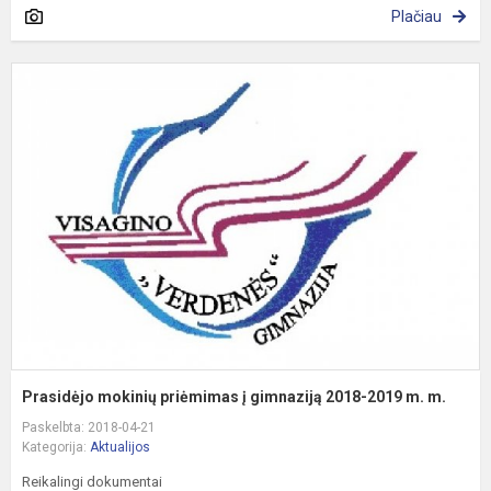
Plačiau
P
m
p
g
2
2
m
m
Prasidėjo mokinių priėmimas į gimnaziją 2018-2019 m. m.
Paskelbta: 2018-04-21
Kategorija:
Aktualijos
Reikalingi dokumentai