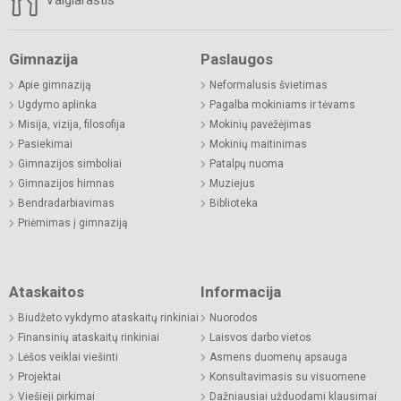
Valgiaraštis
Gimnazija
Paslaugos
Apie gimnaziją
Neformalusis švietimas
Ugdymo aplinka
Pagalba mokiniams ir tėvams
Misija, vizija, filosofija
Mokinių pavėžėjimas
Pasiekimai
Mokinių maitinimas
Gimnazijos simboliai
Patalpų nuoma
Gimnazijos himnas
Muziejus
Bendradarbiavimas
Biblioteka
Priėmimas į gimnaziją
Ataskaitos
Informacija
Biudžeto vykdymo ataskaitų rinkiniai
Nuorodos
Finansinių ataskaitų rinkiniai
Laisvos darbo vietos
Lėšos veiklai viešinti
Asmens duomenų apsauga
Projektai
Konsultavimasis su visuomene
Viešieji pirkimai
Dažniausiai užduodami klausimai