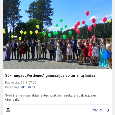
S
„
g
a
f
Sėkmingas „Verdenės“ gimnazijos abiturientų finišas
Paskelbta: 2018-07-25
Kategorija:
Aktualijos
Sveikiname visus abiturientus, puikiais rezultatais užbaigusius
gimnaziją!
Plačiau