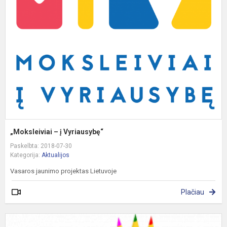
į
V
„Moksleiviai – į Vyriausybę“
Paskelbta: 2018-07-30
Kategorija:
Aktualijos
Vasaros jaunimo projektas Lietuvoje
Plačiau
N