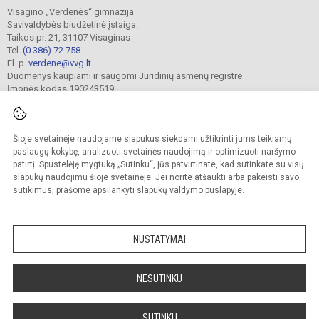
Visagino „Verdenės“ gimnazija
Savivaldybės biudžetinė įstaiga.
Taikos pr. 21, 31107 Visaginas
Tel.
(0 386) 72 758
El. p.
verdene@vvg.lt
Duomenys kaupiami ir saugomi Juridinių asmenų registre
Įmonės kodas 190243519
Šioje svetainėje naudojame slapukus siekdami užtikrinti jums teikiamų
© 2022. Visagino „Verdenės“ gimnazija. Visos teisės saugomos.
Kopijuoti turinį be raštiško gimnazijos sutikimo griežtai draudžiama.
paslaugų kokybę, analizuoti svetainės naudojimą ir optimizuoti naršymo
patirtį. Spustelėję mygtuką „Sutinku“, jūs patvirtinate, kad sutinkate su visų
Versija neįgaliesiems
Slapukų valdymas
slapukų naudojimu šioje svetainėje. Jei norite atšaukti arba pakeisti savo
sutikimus, prašome apsilankyti
slapukų valdymo puslapyje
.
Sumanus būdas atnaujinti
mokyklos interneto
svetainę
NUSTATYMAI
NESUTINKU
SUTINKU