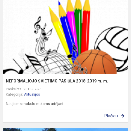
Š
P
2
2
m
m
NEFORMALIOJO ŠVIETIMO PASIŪLA 2018-2019 m. m.
Paskelbta: 2018-07-25
Kategorija:
Aktualijos
Naujiems mokslo metams artėjant
Plačiau