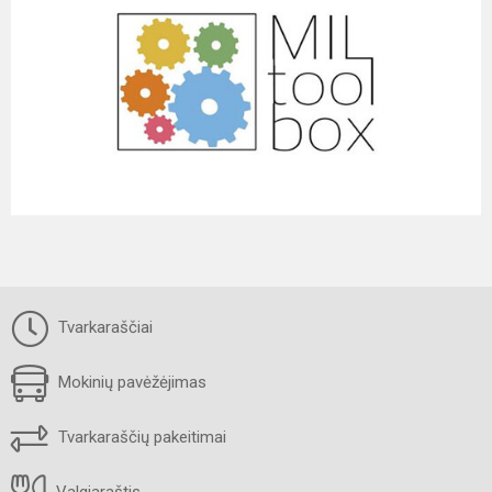
Tvarkaraščiai
Mokinių pavėžėjimas
Tvarkaraščių pakeitimai