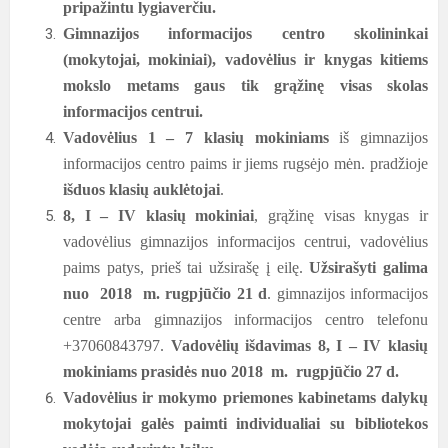
pripažintu lygiaverčiu.
Gimnazijos informacijos centro skolininkai
(mokytojai, mokiniai), vadovėlius ir knygas kitiems
mokslo metams gaus tik grąžinę visas skolas
informacijos centrui.
Vadovėlius
1 – 7 klasių mokiniams
iš gimnazijos
informacijos centro paims ir jiems rugsėjo mėn. pradžioje
išduos klasių auklėtojai
.
8, I – IV klasių mokiniai
, grąžinę visas knygas ir
vadovėlius gimnazijos informacijos centrui, vadovėlius
paims patys, prieš tai užsirašę į eilę.
Užsirašyti galima
nuo 2018 m. rugpjūčio 21 d
. gimnazijos informacijos
centre arba gimnazijos informacijos centro telefonu
+37060843797.
Vadovėlių išdavimas 8, I – IV klasių
mokiniams prasidės nuo 2018 m. rugpjūčio 27 d.
Vadovėlius ir mokymo priemones kabinetams dalykų
mokytojai galės paimti individualiai su bibliotekos