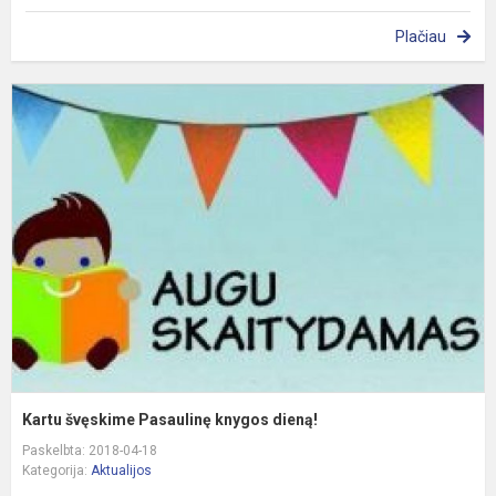
Plačiau
K
š
P
k
d
Kartu švęskime Pasaulinę knygos dieną!
Paskelbta: 2018-04-18
Kategorija:
Aktualijos