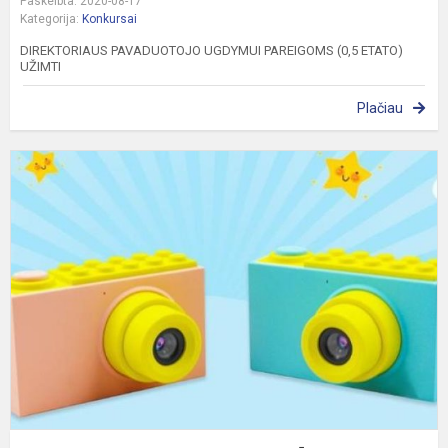
Paskelbta: 2020-08-17
Kategorija:
Konkursai
DIREKTORIAUS PAVADUOTOJO UGDYMUI PAREIGOMS (0,5 ETATO)
UŽIMTI
Plačiau
S
F
I
M
P
K
„V