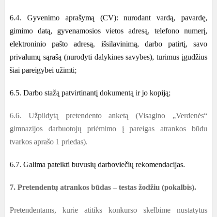
6.4. Gyvenimo aprašymą (CV): nurodant vardą, pavardę,
gimimo datą, gyvenamosios vietos adresą, telefono numerį,
elektroninio pašto adresą, išsilavinimą, darbo patirtį, savo
privalumų sąrašą (nurodyti dalykines savybes), turimus įgūdžius
šiai pareigybei užimti;
6.5. Darbo stažą patvirtinantį dokumentą ir jo kopiją;
6.6. Užpildytą pretendento anketą (Visagino „Verdenės“
gimnazijos darbuotojų priėmimo į pareigas atrankos būdu
tvarkos aprašo 1 priedas).
6.7. Galima pateikti buvusių darboviečių rekomendacijas.
7. Pretendentų atrankos būdas – testas žodžiu (pokalbis).
Pretendentams, kurie atitiks konkurso skelbime nustatytus