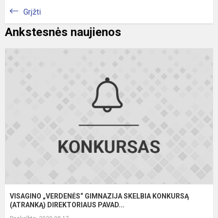
Grįžti
Ankstesnės naujienos
V
„
G
S
K
(
DI
VISAGINO „VERDENĖS“ GIMNAZIJA SKELBIA KONKURSĄ
(ATRANKĄ) DIREKTORIAUS PAVAD...