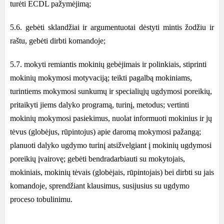
turėti ECDL pažymėjimą;
5.6. gebėti sklandžiai ir argumentuotai dėstyti mintis žodžiu ir
raštu, gebėti dirbti komandoje;
5.7. mokyti remiantis mokinių gebėjimais ir polinkiais, stiprinti
mokinių mokymosi motyvaciją; teikti pagalbą mokiniams,
turintiems mokymosi sunkumų ir specialiųjų ugdymosi poreikių,
pritaikyti jiems dalyko programą, turinį, metodus; vertinti
mokinių mokymosi pasiekimus, nuolat informuoti mokinius ir jų
tėvus (globėjus, rūpintojus) apie daromą mokymosi pažangą;
planuoti dalyko ugdymo turinį atsižvelgiant į mokinių ugdymosi
poreikių įvairovę; gebėti bendradarbiauti su mokytojais,
mokiniais, mokinių tėvais (globėjais, rūpintojais) bei dirbti su jais
komandoje, sprendžiant klausimus, susijusius su ugdymo
proceso tobulinimu.