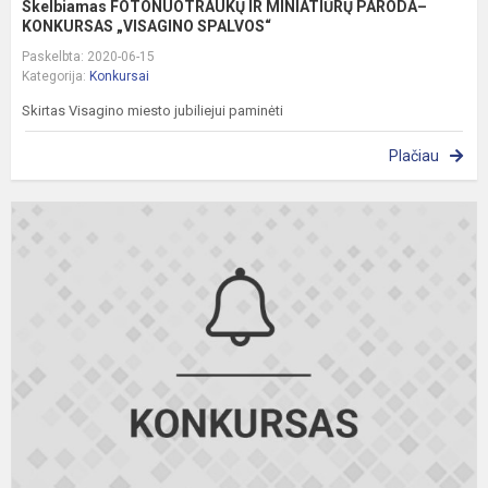
Skelbiamas FOTONUOTRAUKŲ IR MINIATIŪRŲ PARODA–
KONKURSAS „VISAGINO SPALVOS“
Paskelbta: 2020-06-15
Kategorija:
Konkursai
Skirtas Visagino miesto jubiliejui paminėti
Plačiau
G
m
–
š
g
t
d