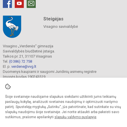
Steigėjas
Visagino savivaldybė
Visagino „Verdenės“ gimnazija
Savivaldybės biudžetinė įstaiga.
Taikos pr. 21, 31107 Visaginas
Tel.
(0 386) 72 758
El. p.
verdene@vvg.lt
Duomenys kaupiami ir saugomi Juridinių asmenų registre
Įmonės kodas 190243519
Šioje svetainėje naudojame slapukus siekdami užtikrinti jums teikiamų
© 2022. Visagino „Verdenės“ gimnazija. Visos teisės saugomos.
Kopijuoti turinį be raštiško gimnazijos sutikimo griežtai draudžiama.
paslaugų kokybę, analizuoti svetainės naudojimą ir optimizuoti naršymo
patirtį. Spustelėję mygtuką „Sutinku“, jūs patvirtinate, kad sutinkate su visų
Versija neįgaliesiems
Slapukų valdymas
slapukų naudojimu šioje svetainėje. Jei norite atšaukti arba pakeisti savo
sutikimus, prašome apsilankyti
slapukų valdymo puslapyje
.
Sumanus būdas atnaujinti
mokyklos interneto