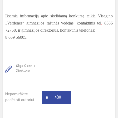
Išsamią informaciją apie skelbiamą konkursą teikia Visagino
„Verdenės“ gimnazijos raštinės vedėjas, kontaktinis tel
.
8386
72758, ir gimnazijos direktorius, kontaktinis telefonas:
8 659 56005.
Olga Černis
Direktorė
Nepamirškite
0
AČIŪ
padėkoti autoriui