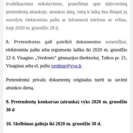
kvalifikacinius reikalavimus, pranešimai apie dalyvavimą
pretendentų atrankoje, atrankos datą, vietą ir laiką bus išsiųsti jų
nurodytu elektroniniu paštu ar informuoti telefonu ne vėliau,
kaip 2020 m. gruodžio 28 d.
8. Pretendentas gali pateikti dokumentus
asmeniškai,
elektroniniu paštu arba registruotu laišku iki 2020 m. gruodžio
22 d. Visagino „Verdenės“ gimnazijos direktoriui, Taikos pr. 21,
Visaginas arba el. paštu
verdene@vvg.lt
.
Pretendentui privalu dokumentų originalus turėti su savimi
atrankos dieną.
9. Pretendentų konkursas (atranka) vyks 2020 m. gruodžio
30 d
10. Skelbimas galioja iki 2020 m. gruodžio 30 d.