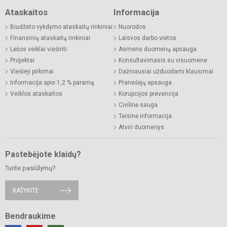
Ataskaitos
Informacija
Biudžeto vykdymo ataskaitų rinkiniai
Nuorodos
Finansinių ataskaitų rinkiniai
Laisvos darbo vietos
Lėšos veiklai viešinti
Asmens duomenų apsauga
Projektai
Konsultavimasis su visuomene
Viešieji pirkimai
Dažniausiai užduodami klausimai
Informacija apie 1,2 % paramą
Pranešėjų apsauga
Veiklos ataskaitos
Korupcijos prevencija
Civilinė sauga
Teisinė informacija
Atviri duomenys
Pastebėjote klaidų?
Turite pasiūlymų?
RAŠYKITE
Bendraukime