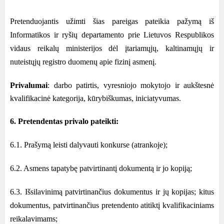
Pretenduojantis užimti šias pareigas pateikia pažymą iš
Informatikos ir ryšių departamento prie Lietuvos Respublikos
vidaus reikalų ministerijos dėl įtariamųjų, kaltinamųjų ir
nuteistųjų registro duomenų apie fizinį asmenį.
Privalumai
: darbo patirtis, vyresniojo mokytojo ir aukštesnė
kvalifikacinė kategorija, kūrybiškumas, iniciatyvumas.
6. Pretendentas privalo pateikti:
6.1. Prašymą leisti dalyvauti konkurse (atrankoje);
6.2. Asmens tapatybę patvirtinantį dokumentą ir jo kopiją;
6.3. Išsilavinimą patvirtinančius dokumentus ir jų kopijas; kitus
dokumentus, patvirtinančius pretendento atitiktį kvalifikaciniams
reikalavimams;