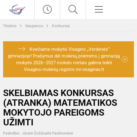
Paieška
Meniu
Titulinis
Naujienos
Konkursai
Kviečiame mokytis Visagino „Verdenės“
gimnazijoje! Prašymus dėl mokinių priėmimo į gimnaziją
×
mokytis 2026–2027 mokslo metais galima teikti
Visagino mokinių registre mr.visaginas.lt
SKELBIAMAS KONKURSAS
(ATRANKA) MATEMATIKOS
MOKYTOJO PAREIGOMS
UŽIMTI
Paskelbė : Jūratė Šoliūnaitė Pavilionienė