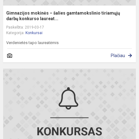
Gimnazijos mokinės – šalies gamtamokslinio tiriamųjų
darbų konkurso laureat...
Paskelbta: 2019-03-17
Kategorija:
Konkursai
Verdenietės tapo laureatėmis
Plačiau
R
N
d