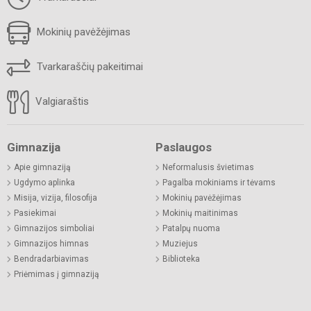
Mokinių pavėžėjimas
Tvarkaraščių pakeitimai
Valgiaraštis
Gimnazija
Paslaugos
Apie gimnaziją
Neformalusis švietimas
Ugdymo aplinka
Pagalba mokiniams ir tėvams
Misija, vizija, filosofija
Mokinių pavėžėjimas
Pasiekimai
Mokinių maitinimas
Gimnazijos simboliai
Patalpų nuoma
Gimnazijos himnas
Muziejus
Bendradarbiavimas
Biblioteka
Priėmimas į gimnaziją