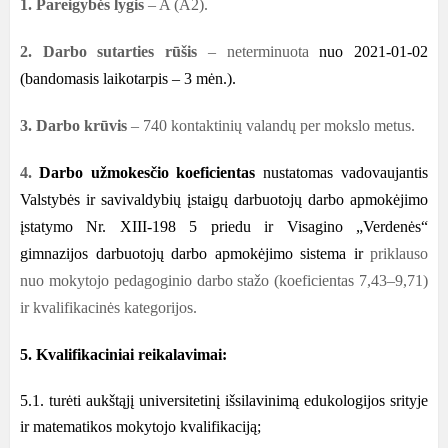
1. Pareigybės lygis
– A (A2).
2. Darbo sutarties rūšis
– neterminuota
nuo 2021-01-02
(bandomasis laikotarpis – 3 mėn.).
3. Darbo krūvis
– 740 kontaktinių valandų per mokslo metus.
4.
Darbo užmokesčio koeficientas
nustatomas vadovaujantis
Valstybės ir savivaldybių įstaigų darbuotojų darbo apmokėjimo
įstatymo Nr. XIII-198 5 priedu ir Visagino „Verdenės“
gimnazijos darbuotojų darbo apmokėjimo sistema ir
priklauso
nuo mokytojo pedagoginio darbo stažo (koeficientas 7,43–9,71)
ir kvalifikacinės kategorijos.
5. Kvalifikaciniai reikalavimai:
5.1. turėti aukštąjį universitetinį išsilavinimą edukologijos srityje
ir matematikos mokytojo kvalifikaciją;