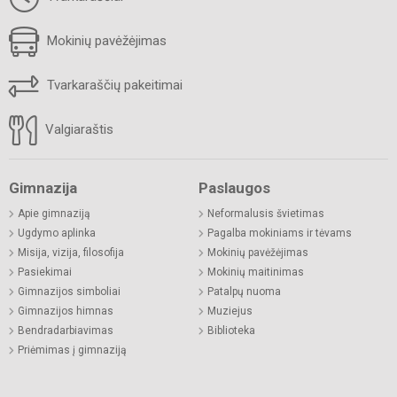
Mokinių pavėžėjimas
Tvarkaraščių pakeitimai
Valgiaraštis
Gimnazija
Paslaugos
Apie gimnaziją
Neformalusis švietimas
Ugdymo aplinka
Pagalba mokiniams ir tėvams
Misija, vizija, filosofija
Mokinių pavėžėjimas
Pasiekimai
Mokinių maitinimas
Gimnazijos simboliai
Patalpų nuoma
Gimnazijos himnas
Muziejus
Bendradarbiavimas
Biblioteka
Priėmimas į gimnaziją