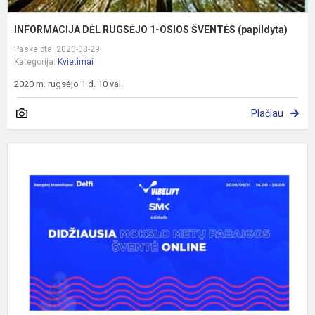
INFORMACIJA DĖL RUGSĖJO 1-OSIOS ŠVENTĖS (papildyta)
Paskelbta: 2020-08-29
Kategorija:
Kvietimai
2020 m. rugsėjo 1 d. 10 val.
Plačiau
P
k
L
v
d
n
M
m