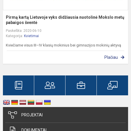
Pirmą kartą Lietuvoje vyks didžiausia nuotolinė Mokslo metų
pabaigos šventė
Paskelbta: 2020-06-10
Kategorija:
Kvietimai
Kviečiame visus III–IV klasių mokinius bei gimnazijos mokinių aktyvą
Plačiau
PROJEKTAI
DOKUMENTAI