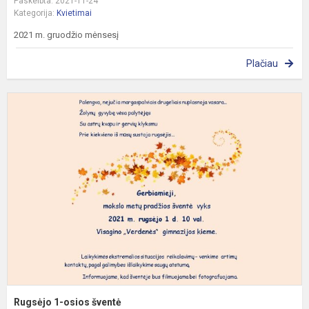
Paskelbta: 2021-11-24
Kategorija:
Kvietimai
2021 m. gruodžio mėnsesį
Plačiau
R
1
o
š
Rugsėjo 1-osios šventė