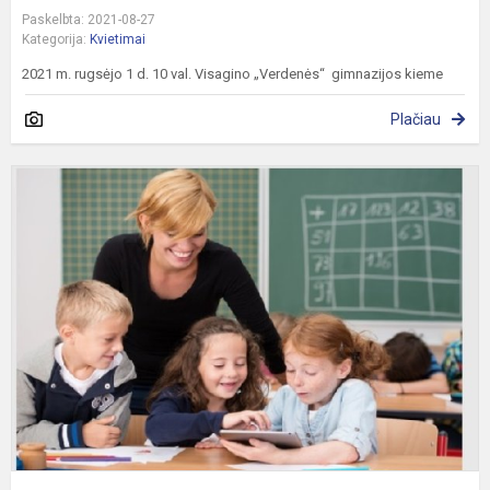
Paskelbta: 2021-08-27
Kategorija:
Kvietimai
2021 m. rugsėjo 1 d. 10 val. Visagino „Verdenės“ gimnazijos kieme
Plačiau
G
k
s