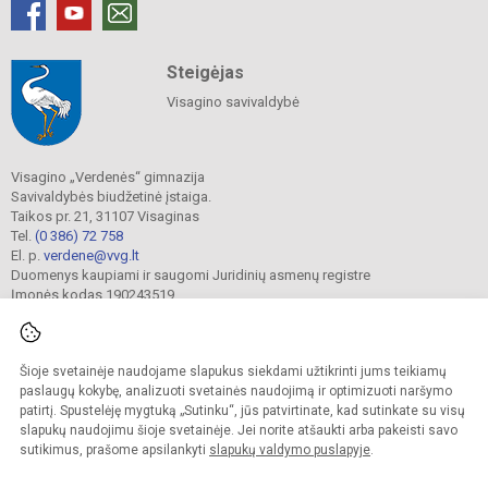
Steigėjas
Visagino savivaldybė
Visagino „Verdenės“ gimnazija
Savivaldybės biudžetinė įstaiga.
Taikos pr. 21, 31107 Visaginas
Tel.
(0 386) 72 758
El. p.
verdene@vvg.lt
Duomenys kaupiami ir saugomi Juridinių asmenų registre
Įmonės kodas 190243519
Šioje svetainėje naudojame slapukus siekdami užtikrinti jums teikiamų
© 2022. Visagino „Verdenės“ gimnazija. Visos teisės saugomos.
Kopijuoti turinį be raštiško gimnazijos sutikimo griežtai draudžiama.
paslaugų kokybę, analizuoti svetainės naudojimą ir optimizuoti naršymo
patirtį. Spustelėję mygtuką „Sutinku“, jūs patvirtinate, kad sutinkate su visų
Versija neįgaliesiems
Slapukų valdymas
slapukų naudojimu šioje svetainėje. Jei norite atšaukti arba pakeisti savo
sutikimus, prašome apsilankyti
slapukų valdymo puslapyje
.
Sumanus būdas atnaujinti
mokyklos interneto