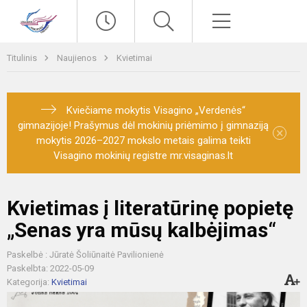
Paieška
Meniu
Titulinis
Naujienos
Kvietimai
Kviečiame mokytis Visagino „Verdenės“
gimnazijoje! Prašymus dėl mokinių priėmimo į gimnaziją
×
mokytis 2026–2027 mokslo metais galima teikti
Visagino mokinių registre mr.visaginas.lt
Kvietimas į literatūrinę popietę
„Senas yra mūsų kalbėjimas“
Paskelbė : Jūratė Šoliūnaitė Pavilionienė
Paskelbta: 2022-05-09
Kategorija:
Kvietimai