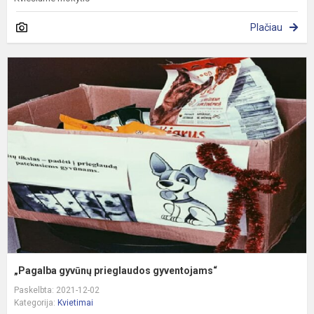
Plačiau
„
g
p
g
„Pagalba gyvūnų prieglaudos gyventojams“
Paskelbta: 2021-12-02
Kategorija:
Kvietimai