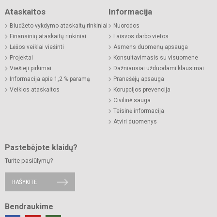
Ataskaitos
Informacija
Biudžeto vykdymo ataskaitų rinkiniai
Nuorodos
Finansinių ataskaitų rinkiniai
Laisvos darbo vietos
Lėšos veiklai viešinti
Asmens duomenų apsauga
Projektai
Konsultavimasis su visuomene
Viešieji pirkimai
Dažniausiai užduodami klausimai
Informacija apie 1,2 % paramą
Pranešėjų apsauga
Veiklos ataskaitos
Korupcijos prevencija
Civilinė sauga
Teisinė informacija
Atviri duomenys
Pastebėjote klaidų?
Turite pasiūlymų?
RAŠYKITE
Bendraukime