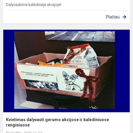
Dalyvaukime kalėdinėje akcijoje!
Plačiau
K
d
g
a
ir
k
r
Kvietimas dalyvauti gerumo akcijose ir kalėdiniuose
renginiuose