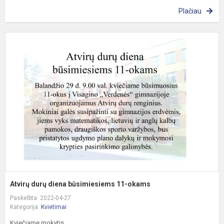
Plačiau
A
d
d
b
1
o
Atvirų durų diena būsimiesiems 11-okams
Paskelbta: 2022-04-27
Kategorija:
Kvietimai
Kviečiame mokytis