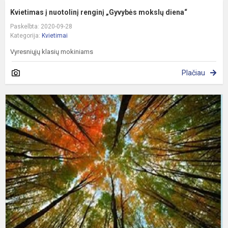
Kvietimas į nuotolinį renginį „Gyvybės mokslų diena“
Paskelbta: 2020-09-28
Kategorija:
Kvietimai
Vyresniųjų klasių mokiniams
Plačiau
I
D
R
1
O
Š
(