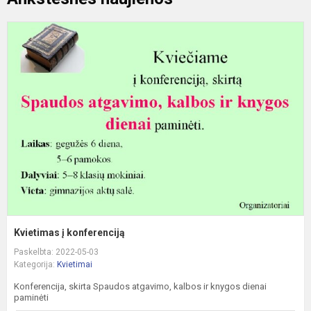
K
k
Kvietimas į konferenciją
Paskelbta: 2022-05-03
Kategorija:
Kvietimai
Konferencija, skirta Spaudos atgavimo, kalbos ir knygos dienai
paminėti