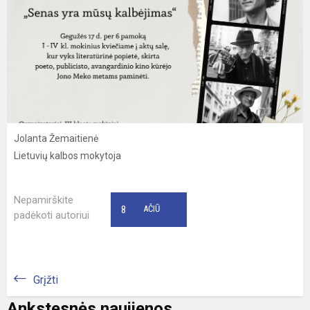
Jolanta Žemaitienė
Lietuvių kalbos mokytoja
Nepamirškite
8
AČIŪ
padėkoti autoriui
Grįžti
Ankstesnės naujienos