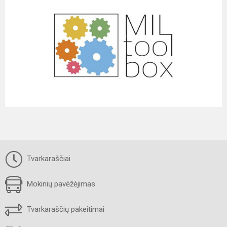
Tvarkaraščiai
Mokinių pavėžėjimas
Tvarkaraščių pakeitimai