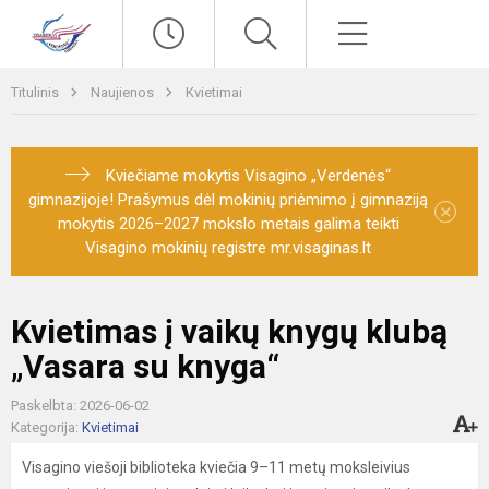
Paieška
Meniu
Titulinis
Naujienos
Kvietimai
Kviečiame mokytis Visagino „Verdenės“
gimnazijoje! Prašymus dėl mokinių priėmimo į gimnaziją
×
mokytis 2026–2027 mokslo metais galima teikti
Visagino mokinių registre mr.visaginas.lt
Kvietimas į vaikų knygų klubą
„Vasara su knyga“
Paskelbta: 2026-06-02
Kategorija:
Kvietimai
Visagino viešoji biblioteka kviečia 9–11 metų moksleivius