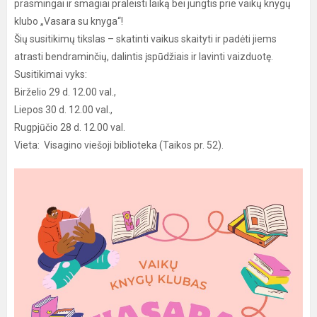
prasmingai ir smagiai praleisti laiką bei jungtis prie vaikų knygų
klubo „Vasara su knyga“!
Šių susitikimų tikslas – skatinti vaikus skaityti ir padėti jiems
atrasti bendraminčių, dalintis įspūdžiais ir lavinti vaizduotę.
Susitikimai vyks:
Birželio 29 d. 12.00 val.,
Liepos 30 d. 12.00 val.,
Rugpjūčio 28 d. 12.00 val.
Vieta: Visagino viešoji biblioteka (Taikos pr. 52).