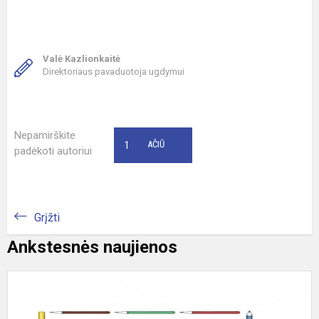
Valė Kazlionkaitė
Direktoriaus pavaduotoja ugdymui
Nepamirškite
1
AČIŪ
padėkoti autoriui
Grįžti
Ankstesnės naujienos
„
m