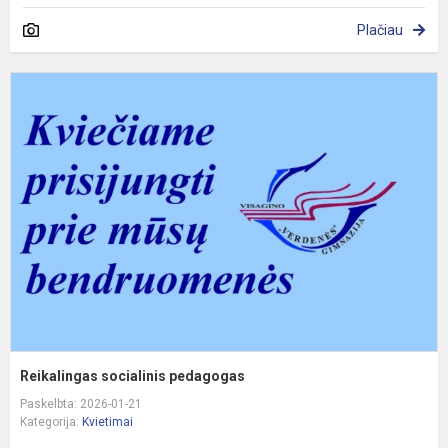
Plačiau
R
s
p
Reikalingas socialinis pedagogas
Paskelbta: 2026-01-21
Kategorija:
Kvietimai