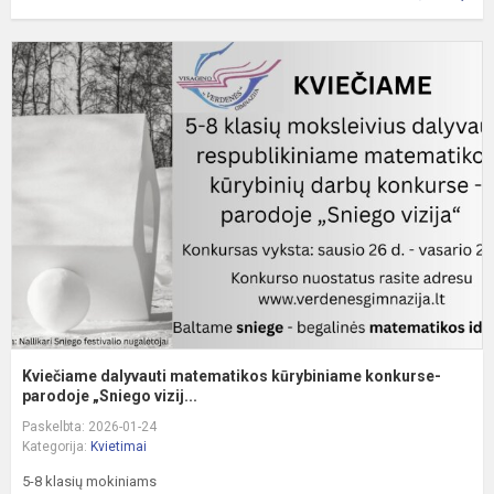
K
d
m
k
k
p
Kviečiame dalyvauti matematikos kūrybiniame konkurse-
parodoje „Sniego vizij...
Paskelbta: 2026-01-24
Kategorija:
Kvietimai
5-8 klasių mokiniams