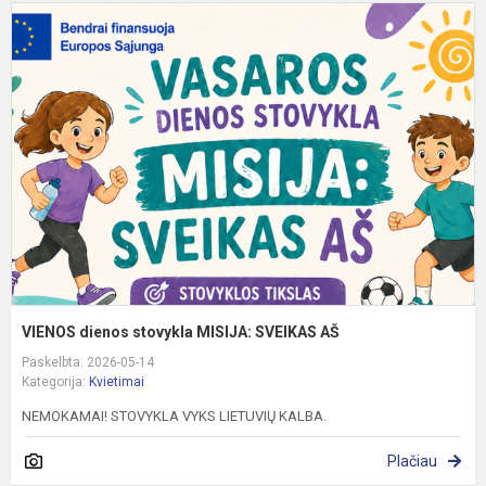
V
d
s
M
S
A
VIENOS dienos stovykla MISIJA: SVEIKAS AŠ
Paskelbta: 2026-05-14
Kategorija:
Kvietimai
NEMOKAMAI! STOVYKLA VYKS LIETUVIŲ KALBA.
Plačiau