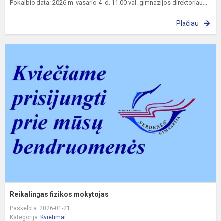
Pokalbio data: 2026 m. vasario 4 d. 11.00 val. gimnazijos direktoriau...
Plačiau
R
f
m
Reikalingas fizikos mokytojas
Paskelbta: 2026-01-21
Kategorija:
Kvietimai