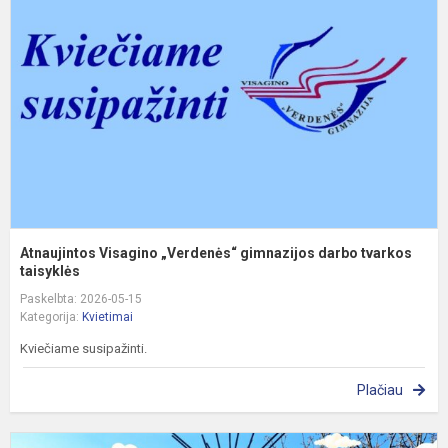
„
g
d
t
ta
Atnaujintos Visagino „Verdenės“ gimnazijos darbo tvarkos
taisyklės
Paskelbta: 2026-05-15
Kategorija:
Kvietimai
Kviečiame susipažinti.
Plačiau
V