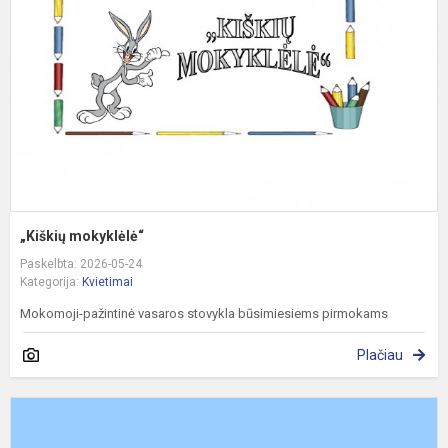
„Kiškių mokyklėlė“
Paskelbta: 2026-05-24
Kategorija:
Kvietimai
Mokomoji-pažintinė vasaros stovykla būsimiesiems pirmokams
Plačiau
A
V