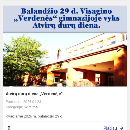
A
d
d
„
Atvirų durų diena „Verdenėje“
Paskelbta: 2026-04-23
Kategorija:
Kvietimai
Kviečiame 2026 m. balandžio 29 d.
Plačiau