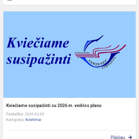
K
s
s
2
m
v
p
Kviečiame susipažinti su 2026 m. veiklos planu
Paskelbta: 2026-02-09
Kategorija:
Kvietimai
Plačiau