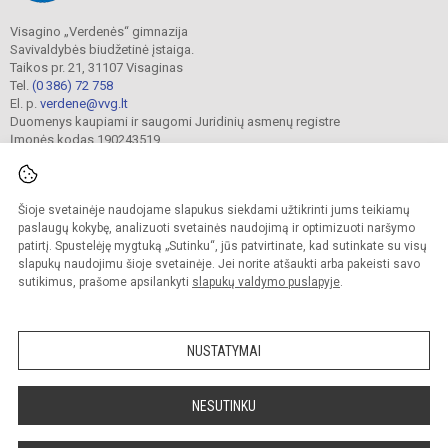
Visagino „Verdenės“ gimnazija
Savivaldybės biudžetinė įstaiga.
Taikos pr. 21, 31107 Visaginas
Tel.
(0 386) 72 758
El. p.
verdene@vvg.lt
Duomenys kaupiami ir saugomi Juridinių asmenų registre
Įmonės kodas 190243519
Šioje svetainėje naudojame slapukus siekdami užtikrinti jums teikiamų
© 2022. Visagino „Verdenės“ gimnazija. Visos teisės saugomos.
Kopijuoti turinį be raštiško gimnazijos sutikimo griežtai draudžiama.
paslaugų kokybę, analizuoti svetainės naudojimą ir optimizuoti naršymo
patirtį. Spustelėję mygtuką „Sutinku“, jūs patvirtinate, kad sutinkate su visų
Versija neįgaliesiems
Slapukų valdymas
slapukų naudojimu šioje svetainėje. Jei norite atšaukti arba pakeisti savo
sutikimus, prašome apsilankyti
slapukų valdymo puslapyje
.
Sumanus būdas atnaujinti
mokyklos interneto
svetainę
NUSTATYMAI
NESUTINKU