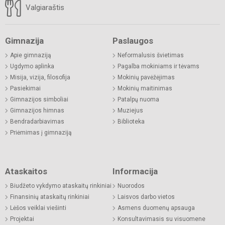
Valgiaraštis
Gimnazija
Paslaugos
Apie gimnaziją
Neformalusis švietimas
Ugdymo aplinka
Pagalba mokiniams ir tėvams
Misija, vizija, filosofija
Mokinių pavėžėjimas
Pasiekimai
Mokinių maitinimas
Gimnazijos simboliai
Patalpų nuoma
Gimnazijos himnas
Muziejus
Bendradarbiavimas
Biblioteka
Priėmimas į gimnaziją
Ataskaitos
Informacija
Biudžeto vykdymo ataskaitų rinkiniai
Nuorodos
Finansinių ataskaitų rinkiniai
Laisvos darbo vietos
Lėšos veiklai viešinti
Asmens duomenų apsauga
Projektai
Konsultavimasis su visuomene