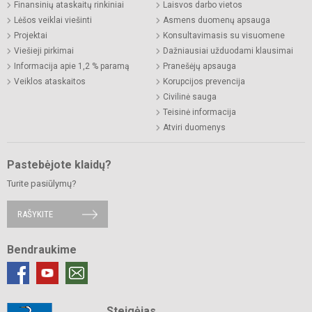
Finansinių ataskaitų rinkiniai
Laisvos darbo vietos
Lėšos veiklai viešinti
Asmens duomenų apsauga
Projektai
Konsultavimasis su visuomene
Viešieji pirkimai
Dažniausiai užduodami klausimai
Informacija apie 1,2 % paramą
Pranešėjų apsauga
Veiklos ataskaitos
Korupcijos prevencija
Civilinė sauga
Teisinė informacija
Atviri duomenys
Pastebėjote klaidų?
Turite pasiūlymų?
RAŠYKITE
Bendraukime
Steigėjas