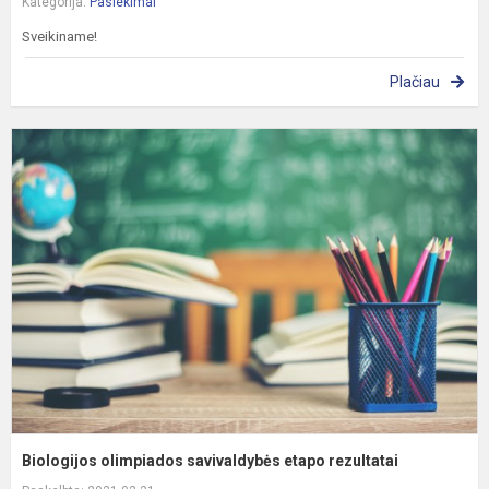
Kategorija:
Pasiekimai
Sveikiname!
Plačiau
B
o
s
e
r
Biologijos olimpiados savivaldybės etapo rezultatai