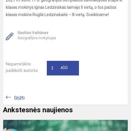
2021 m. kovo 17 d. geografijos olimpiados savivaldybės etape III
klasės mokinys Ignas Ledzinskas laimėjo II vietą, o tos pačios
klasės mokinė Rugilė Ledzinskaitė – III vietą. Sveikiname!
Saulius Valiūnas
Geografijos mokytojas
Nepamirškite
3
AČIŪ
padėkoti autoriui
Grįžti
Ankstesnės naujienos
T
o