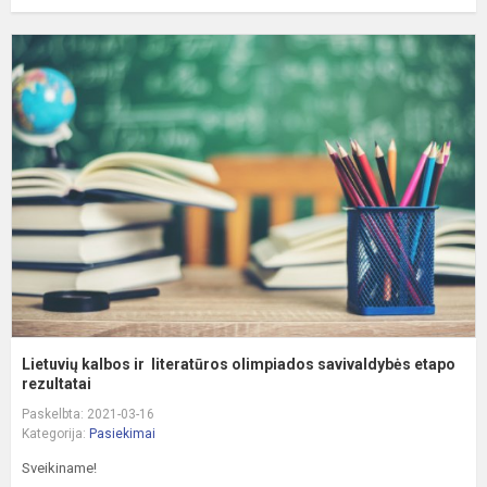
L
k
ir
l
o
s
et
Lietuvių kalbos ir literatūros olimpiados savivaldybės etapo
rezultatai
Paskelbta: 2021-03-16
Kategorija:
Pasiekimai
Sveikiname!