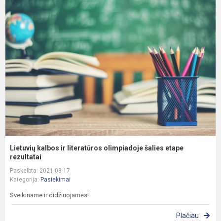
L
k
ir
l
o
š
e
re
Lietuvių kalbos ir literatūros olimpiadoje šalies etape
rezultatai
Paskelbta: 2021-03-17
Kategorija:
Pasiekimai
Sveikiname ir didžiuojamės!
Plačiau