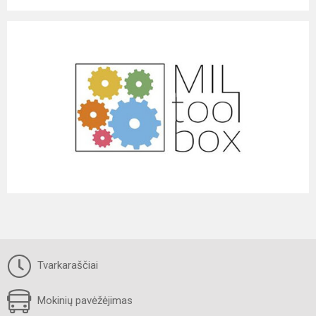
Tvarkaraščiai
Mokinių pavėžėjimas