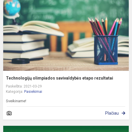
s
e
r
Technologijų olimpiados savivaldybės etapo rezultatai
Paskelbta: 2021-03-29
Kategorija:
Pasiekimai
Sveikiname!
Plačiau
M