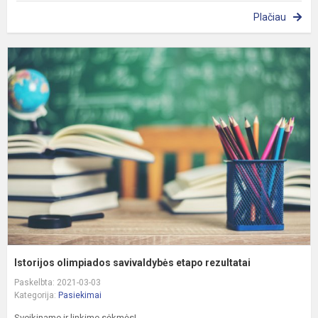
Plačiau
I
o
s
e
r
Istorijos olimpiados savivaldybės etapo rezultatai
Paskelbta: 2021-03-03
Kategorija:
Pasiekimai
Sveikiname ir linkime sėkmės!