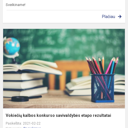
Sveikiname!
Plačiau
V
k
k
s
e
r
Vokiečių kalbos konkurso savivaldybės etapo rezultatai
Paskelbta: 2021-02-22