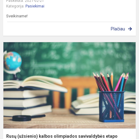
Paskelbta: 2021-02-21
Kategorija:
Pasiekimai
Sveikiname!
Plačiau
R
(
o
s
e
re
Rusų (užsienio) kalbos olimpiados savivaldybės etapo