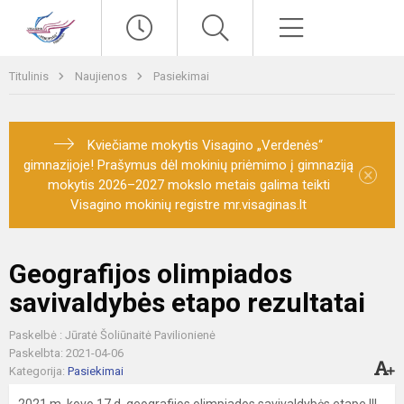
Paieška
Meniu
Titulinis
Naujienos
Pasiekimai
Kviečiame mokytis Visagino „Verdenės“
gimnazijoje! Prašymus dėl mokinių priėmimo į gimnaziją
×
mokytis 2026–2027 mokslo metais galima teikti
Visagino mokinių registre mr.visaginas.lt
Geografijos olimpiados
savivaldybės etapo rezultatai
Paskelbė : Jūratė Šoliūnaitė Pavilionienė
Paskelbta: 2021-04-06
Kategorija:
Pasiekimai