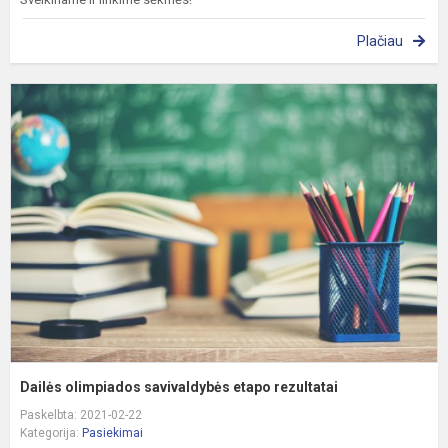
Plačiau
D
o
s
e
r
Dailės olimpiados savivaldybės etapo rezultatai
Paskelbta: 2021-02-22
Kategorija:
Pasiekimai