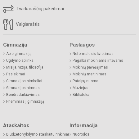
Tvarkaraščių pakeitimai
Valgiaraštis
Gimnazija
Paslaugos
Apie gimnaziją
Neformalusis švietimas
Ugdymo aplinka
Pagalba mokiniams ir tėvams
Misija, vizija, filosofija
Mokinių pavėžėjimas
Pasiekimai
Mokinių maitinimas
Gimnazijos simboliai
Patalpų nuoma
Gimnazijos himnas
Muziejus
Bendradarbiavimas
Biblioteka
Priėmimas į gimnaziją
Ataskaitos
Informacija
Biudžeto vykdymo ataskaitų rinkiniai
Nuorodos