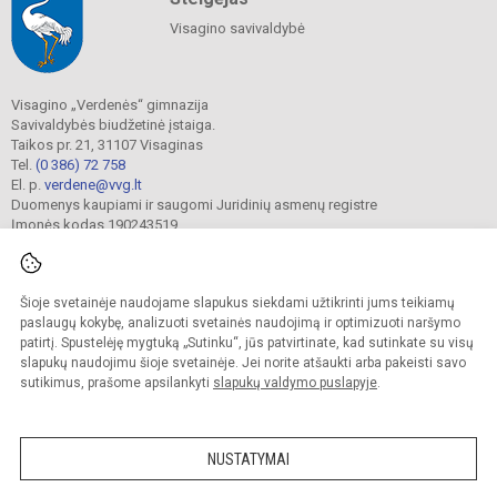
Visagino savivaldybė
Visagino „Verdenės“ gimnazija
Savivaldybės biudžetinė įstaiga.
Taikos pr. 21, 31107 Visaginas
Tel.
(0 386) 72 758
El. p.
verdene@vvg.lt
Duomenys kaupiami ir saugomi Juridinių asmenų registre
Įmonės kodas 190243519
Šioje svetainėje naudojame slapukus siekdami užtikrinti jums teikiamų
© 2022. Visagino „Verdenės“ gimnazija. Visos teisės saugomos.
Kopijuoti turinį be raštiško gimnazijos sutikimo griežtai draudžiama.
paslaugų kokybę, analizuoti svetainės naudojimą ir optimizuoti naršymo
patirtį. Spustelėję mygtuką „Sutinku“, jūs patvirtinate, kad sutinkate su visų
Versija neįgaliesiems
Slapukų valdymas
slapukų naudojimu šioje svetainėje. Jei norite atšaukti arba pakeisti savo
sutikimus, prašome apsilankyti
slapukų valdymo puslapyje
.
Sumanus būdas atnaujinti
mokyklos interneto
svetainę
NUSTATYMAI