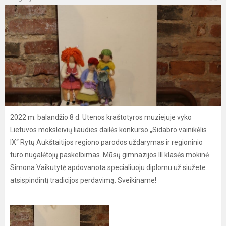
2022 m. balandžio 8 d. Utenos kraštotyros muziejuje vyko
Lietuvos moksleivių liaudies dailės konkurso „Sidabro vainikėlis
IX“ Rytų Aukštaitijos regiono parodos uždarymas ir regioninio
turo nugalėtojų paskelbimas. Mūsų gimnazijos III klasės mokinė
Simona Vaikutytė apdovanota specialiuoju diplomu už siužete
atsispindintį tradicijos perdavimą. Sveikiname!