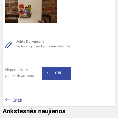
Jolita Dervinienė
Technologijų mokytoja metodininkė
Nepamirškite
7
AČIŪ
padėkoti autoriui
Grįžti
Ankstesnės naujienos