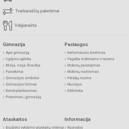
Tvarkaraščių pakeitimai
Valgiaraštis
Gimnazija
Paslaugos
Apie gimnaziją
Neformalusis švietimas
Ugdymo aplinka
Pagalba mokiniams ir tėvams
Misija, vizija, filosofija
Mokinių pavėžėjimas
Pasiekimai
Mokinių maitinimas
Gimnazijos simboliai
Patalpų nuoma
Gimnazijos himnas
Muziejus
Bendradarbiavimas
Biblioteka
Priėmimas į gimnaziją
Ataskaitos
Informacija
Biudžeto vykdymo ataskaitų rinkiniai
Nuorodos