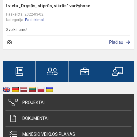
I vieta „Drąsūs, stiprūs, vikrūs“ varžybose
Paskelbta: 2022-03-02
Kategorija:
Pasiekimai
Sveikiname!
Plačiau
PROJEKTAI
DOKUMENTAI
MĖNESIO VEIKLOS PLANAS