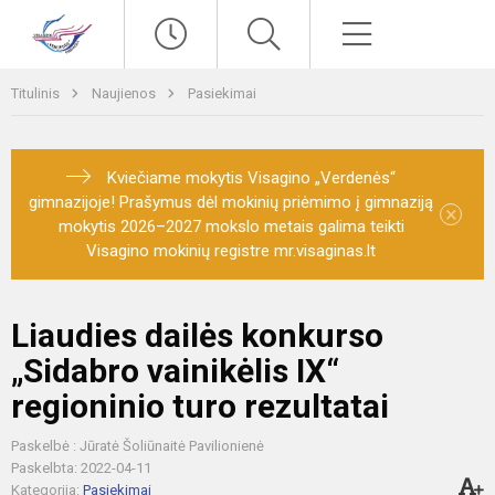
Paieška
Meniu
Titulinis
Naujienos
Pasiekimai
Kviečiame mokytis Visagino „Verdenės“
gimnazijoje! Prašymus dėl mokinių priėmimo į gimnaziją
×
mokytis 2026–2027 mokslo metais galima teikti
Visagino mokinių registre mr.visaginas.lt
Liaudies dailės konkurso
„Sidabro vainikėlis IX“
regioninio turo rezultatai
Paskelbė : Jūratė Šoliūnaitė Pavilionienė
Paskelbta: 2022-04-11
Kategorija:
Pasiekimai