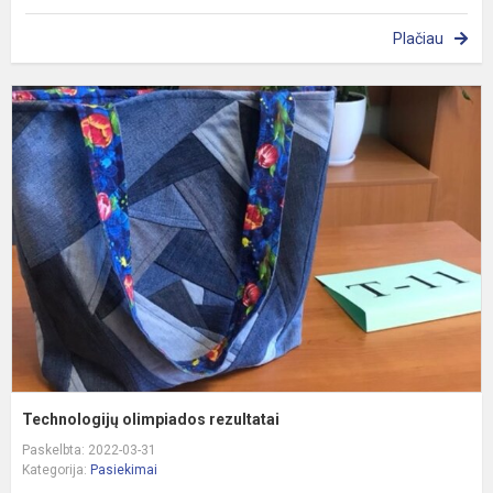
Plačiau
T
o
r
Technologijų olimpiados rezultatai
Paskelbta: 2022-03-31
Kategorija:
Pasiekimai