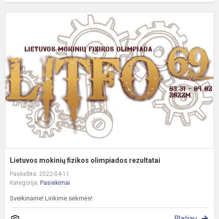
L
m
f
o
r
Lietuvos mokinių fizikos olimpiados rezultatai
Paskelbta: 2022-04-11
Kategorija:
Pasiekimai
Sveikiname! Linkime sėkmės!
Plačiau