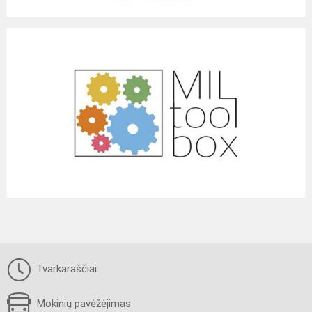
Tvarkaraščiai
Mokinių pavėžėjimas