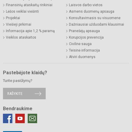
Finansinių ataskaitų rinkiniai
Laisvos darbo vietos
Lėšos veiklai viešinti
Asmens duomenų apsauga
Projektai
Konsultavimasis su visuomene
Viešieji pirkimai
Dažniausiai užduodami klausimai
Informacija apie 1,2 % paramą
Pranešėjų apsauga
Veiklos ataskaitos
Korupcijos prevencija
Civilinė sauga
Teisinė informacija
Atviri duomenys
Pastebėjote klaidų?
Turite pasiūlymų?
RAŠYKITE
Bendraukime