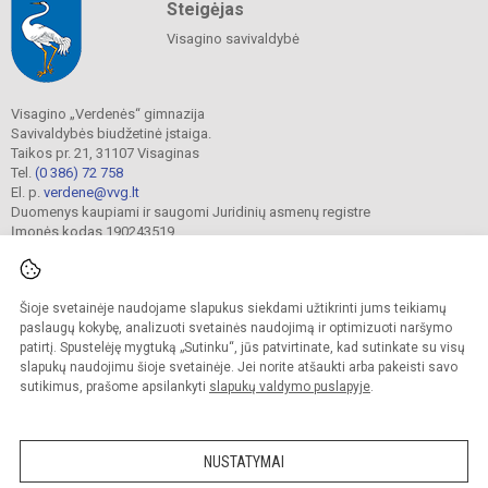
Steigėjas
Visagino savivaldybė
Visagino „Verdenės“ gimnazija
Savivaldybės biudžetinė įstaiga.
Taikos pr. 21, 31107 Visaginas
Tel.
(0 386) 72 758
El. p.
verdene@vvg.lt
Duomenys kaupiami ir saugomi Juridinių asmenų registre
Įmonės kodas 190243519
Šioje svetainėje naudojame slapukus siekdami užtikrinti jums teikiamų
© 2022. Visagino „Verdenės“ gimnazija. Visos teisės saugomos.
Kopijuoti turinį be raštiško gimnazijos sutikimo griežtai draudžiama.
paslaugų kokybę, analizuoti svetainės naudojimą ir optimizuoti naršymo
patirtį. Spustelėję mygtuką „Sutinku“, jūs patvirtinate, kad sutinkate su visų
Versija neįgaliesiems
Slapukų valdymas
slapukų naudojimu šioje svetainėje. Jei norite atšaukti arba pakeisti savo
sutikimus, prašome apsilankyti
slapukų valdymo puslapyje
.
Sumanus būdas atnaujinti
mokyklos interneto
svetainę
NUSTATYMAI