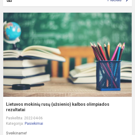
L
m
r
(
k
o
r
Lietuvos mokinių rusų (užsienio) kalbos olimpiados
rezultatai
Paskelbta: 2022-04-06
Kategorija:
Pasiekimai
Sveikiname!