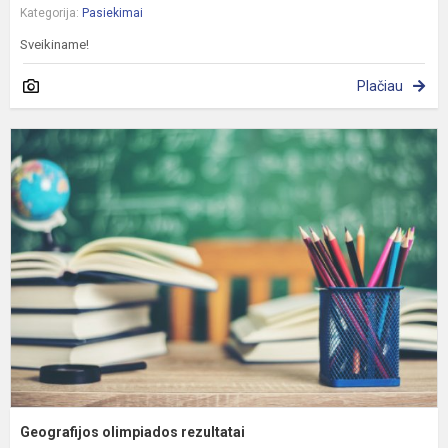
Kategorija:
Pasiekimai
Sveikiname!
Plačiau
G
o
r
Geografijos olimpiados rezultatai