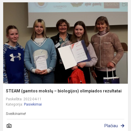
S
(
m
–
b
o
r
STEAM (gamtos mokslų – biologijos) olimpiados rezultatai
Paskelbta: 2022-04-11
Kategorija:
Pasiekimai
Sveikiname!
Plačiau