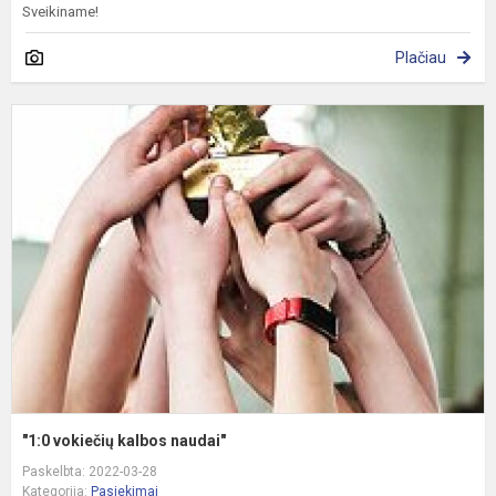
Sveikiname!
Plačiau
"
v
k
n
"1:0 vokiečių kalbos naudai"
Paskelbta: 2022-03-28
Kategorija:
Pasiekimai