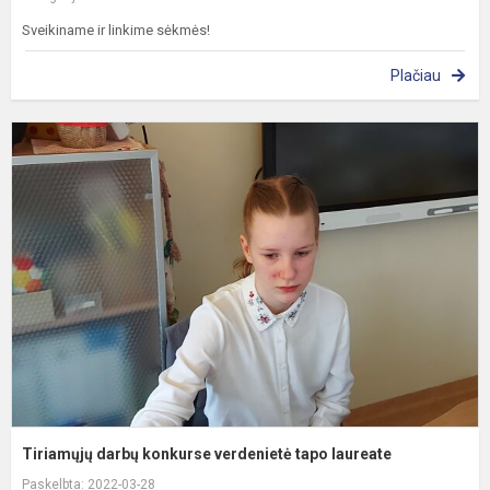
Sveikiname ir linkime sėkmės!
Plačiau
T
d
k
v
t
l
Tiriamųjų darbų konkurse verdenietė tapo laureate
Paskelbta: 2022-03-28