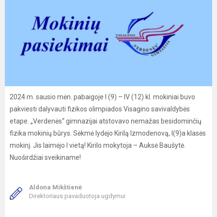
2024 m. sausio mėn. pabaigoje I (9) – IV (12) kl. mokiniai buvo
pakviesti dalyvauti fizikos olimpiados Visagino savivaldybės
etape. „Verdenės“ gimnazijai atstovavo nemažas besidominčių
fizika mokinių būrys. Sėkmė lydėjo Kirilą Izmodenovą, I(9)a klasės
mokinį. Jis laimėjo I vietą! Kirilo mokytoja – Auksė Baušytė.
Nuoširdžiai sveikiname!
Aldona Mikštienė
Direktoriaus pavaduotoja ugdymui