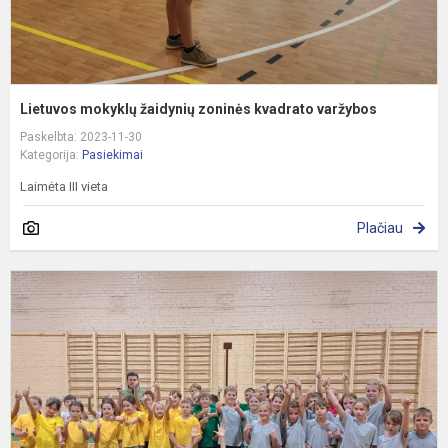
Lietuvos mokyklų žaidynių zoninės kvadrato varžybos
Paskelbta: 2023-11-30
Kategorija:
Pasiekimai
Laimėta III vieta
Plačiau
T
k
v
r