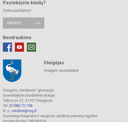
Pastebėjote klaidų?
Turite pasiūlymų?
RAŠYKITE
Bendraukime
Steigėjas
Visagino savivaldybė
Visagino „Verdenės“ gimnazija
Savivaldybės biudžetinė įstaiga.
Taikos pr. 21, 31107 Visaginas
Tel.
(0 386) 72 758
El. p.
verdene@vvg.lt
Duomenys kaupiami ir saugomi Juridinių asmenų registre
Įmonės kodas 190243519