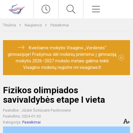
Paieška
Meniu
Titulinis
Naujienos
Pasiekimai
Kviečiame mokytis Visagino „Verdenės“
gimnazijoje! Prašymus dėl mokinių priėmimo į gimnaziją
×
mokytis 2026–2027 mokslo metais galima teikti
Visagino mokinių registre mr.visaginas.lt
Fizikos olimpiados
savivaldybės etape I vieta
Paskelbė : Jūratė Šoliūnaitė Pavilionienė
Paskelbta: 2024-01-30
Kategorija:
Pasiekimai