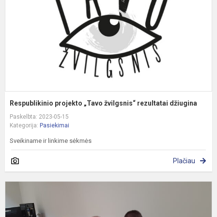
r
d
Respublikinio projekto „Tavo žvilgsnis“ rezultatai džiugina
Paskelbta: 2023-05-15
Kategorija:
Pasiekimai
Sveikiname ir linkime sėkmės
Plačiau
K
„
r