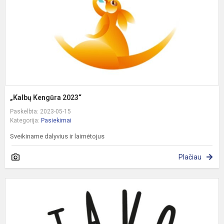
„Kalbų Kengūra 2023“
Paskelbta: 2023-05-15
Kategorija:
Pasiekimai
Sveikiname dalyvius ir laimėtojus
Plačiau
R
p
„
ž