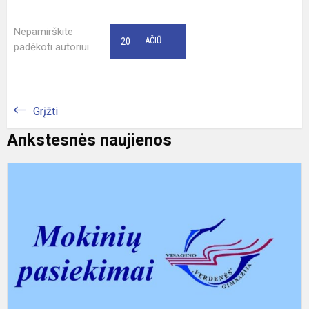
Nepamirškite
20
AČIŪ
padėkoti autoriui
Grįžti
Ankstesnės naujienos
M
s
k
s
e
r