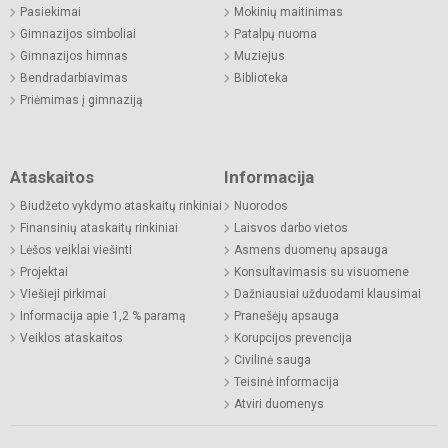
Pasiekimai
Mokinių maitinimas
Gimnazijos simboliai
Patalpų nuoma
Gimnazijos himnas
Muziejus
Bendradarbiavimas
Biblioteka
Priėmimas į gimnaziją
Ataskaitos
Informacija
Biudžeto vykdymo ataskaitų rinkiniai
Nuorodos
Finansinių ataskaitų rinkiniai
Laisvos darbo vietos
Lėšos veiklai viešinti
Asmens duomenų apsauga
Projektai
Konsultavimasis su visuomene
Viešieji pirkimai
Dažniausiai užduodami klausimai
Informacija apie 1,2 % paramą
Pranešėjų apsauga
Veiklos ataskaitos
Korupcijos prevencija
Civilinė sauga
Teisinė informacija
Atviri duomenys