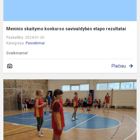
Meninio skaitymo konkurso savivaldybės etapo rezultatai
Paskelbta: 2024-01-26
Kategorija:
Pasiekimai
Sveikiname!
Plačiau
L
m
ž
z
k
v