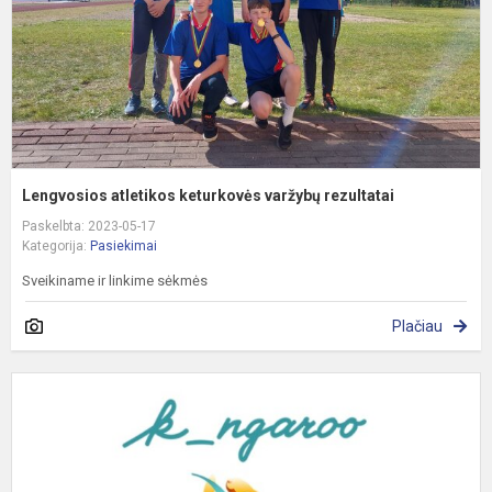
Lengvosios atletikos keturkovės varžybų rezultatai
Paskelbta: 2023-05-17
Kategorija:
Pasiekimai
Sveikiname ir linkime sėkmės
Plačiau
„
K
2