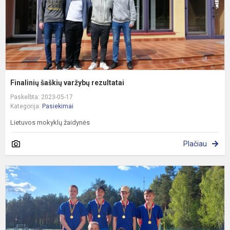
Finalinių šaškių varžybų rezultatai
Paskelbta: 2023-05-17
Kategorija:
Pasiekimai
Lietuvos mokyklų žaidynės
Plačiau
L
a
k
v
r