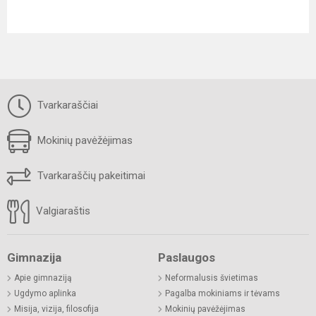
Tvarkaraščiai
Mokinių pavėžėjimas
Tvarkaraščių pakeitimai
Valgiaraštis
Gimnazija
Paslaugos
Apie gimnaziją
Neformalusis švietimas
Ugdymo aplinka
Pagalba mokiniams ir tėvams
Misija, vizija, filosofija
Mokinių pavėžėjimas