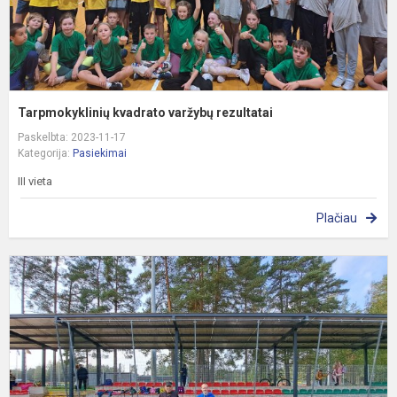
Tarpmokyklinių kvadrato varžybų rezultatai
Paskelbta: 2023-11-17
Kategorija:
Pasiekimai
III vieta
Plačiau
A
r
F
T
a