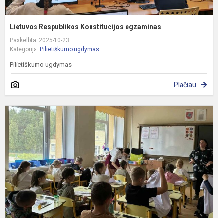
Lietuvos Respublikos Konstitucijos egzaminas
Paskelbta: 2025-10-23
Kategorija:
Pilietiškumo ugdymas
Pilietiškumo ugdymas
Plačiau
S
d
i
3
k