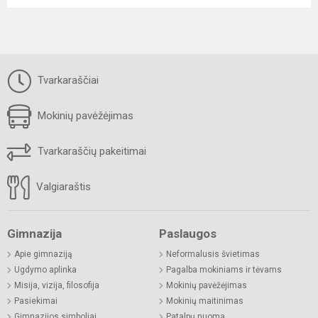
Tvarkaraščiai
Mokinių pavėžėjimas
Tvarkaraščių pakeitimai
Valgiaraštis
Gimnazija
Paslaugos
Apie gimnaziją
Neformalusis švietimas
Ugdymo aplinka
Pagalba mokiniams ir tėvams
Misija, vizija, filosofija
Mokinių pavėžėjimas
Pasiekimai
Mokinių maitinimas
Gimnazijos simboliai
Patalpų nuoma