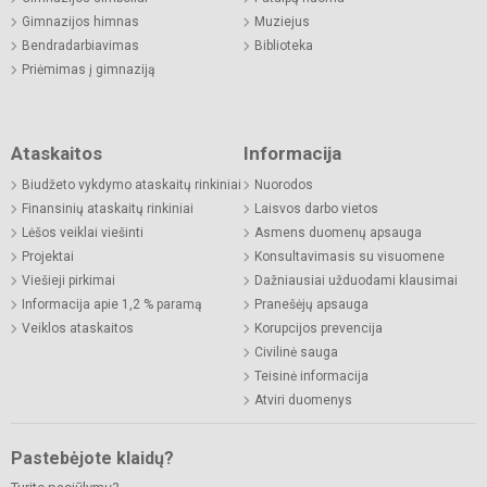
Gimnazijos himnas
Muziejus
Bendradarbiavimas
Biblioteka
Priėmimas į gimnaziją
Ataskaitos
Informacija
Biudžeto vykdymo ataskaitų rinkiniai
Nuorodos
Finansinių ataskaitų rinkiniai
Laisvos darbo vietos
Lėšos veiklai viešinti
Asmens duomenų apsauga
Projektai
Konsultavimasis su visuomene
Viešieji pirkimai
Dažniausiai užduodami klausimai
Informacija apie 1,2 % paramą
Pranešėjų apsauga
Veiklos ataskaitos
Korupcijos prevencija
Civilinė sauga
Teisinė informacija
Atviri duomenys
Pastebėjote klaidų?