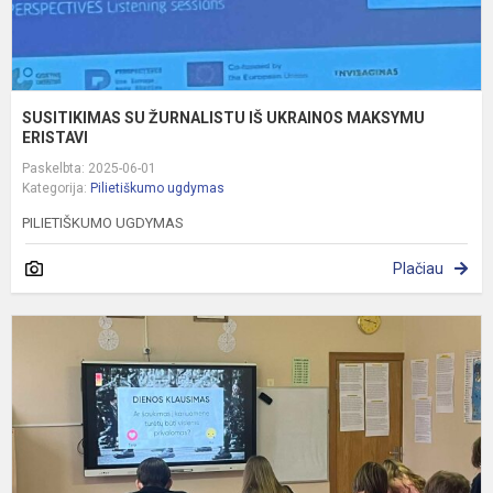
SUSITIKIMAS SU ŽURNALISTU IŠ UKRAINOS MAKSYMU
ERISTAVI
Paskelbta: 2025-06-01
Kategorija:
Pilietiškumo ugdymas
PILIETIŠKUMO UGDYMAS
Plačiau
P
u
A
p
k
t
y