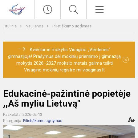
Paieška
Meniu
Titulinis
Naujienos
Pilietiškumo ugdymas
Kviečiame mokytis Visagino „Verdenės“
gimnazijoje! Prašymus dėl mokinių priėmimo į gimnaziją
×
mokytis 2026–2027 mokslo metais galima teikti
Visagino mokinių registre mr.visaginas.lt
Edukacinė-pažintinė popietėje
,,Aš myliu Lietuvą"
Paskelbta: 2026-02-13
Kategorija:
Pilietiškumo ugdymas