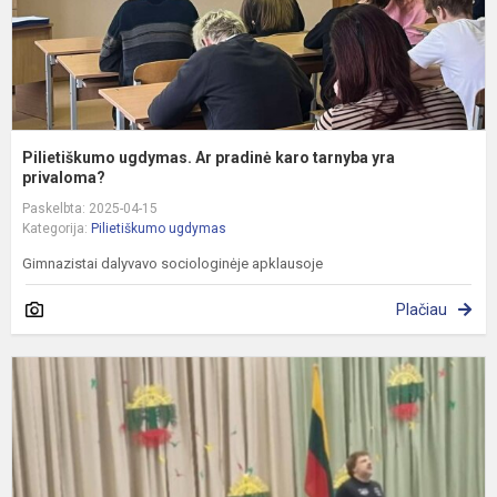
p
Pilietiškumo ugdymas. Ar pradinė karo tarnyba yra
privaloma?
Paskelbta: 2025-04-15
Kategorija:
Pilietiškumo ugdymas
Gimnazistai dalyvavo sociologinėje apklausoje
Plačiau
P
p