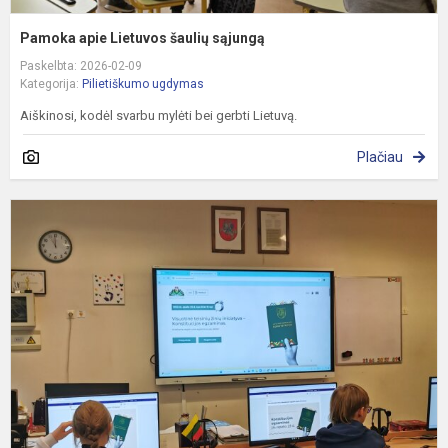
Pamoka apie Lietuvos šaulių sąjungą
Paskelbta: 2026-02-09
Kategorija:
Pilietiškumo ugdymas
Aiškinosi, kodėl svarbu mylėti bei gerbti Lietuvą.
Plačiau
L
R
K
e