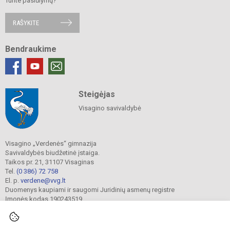
Turite pasiūlymų?
RAŠYKITE
Bendraukime
Steigėjas
Visagino savivaldybė
Visagino „Verdenės“ gimnazija
Savivaldybės biudžetinė įstaiga.
Taikos pr. 21, 31107 Visaginas
Tel.
(0 386) 72 758
El. p.
verdene@vvg.lt
Duomenys kaupiami ir saugomi Juridinių asmenų registre
Įmonės kodas 190243519