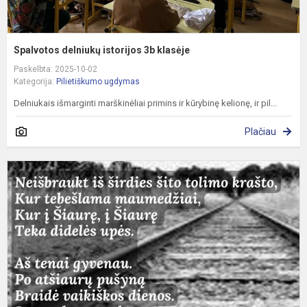
Spalvotos delniukų istorijos 3b klasėje
Paskelbta: 2025-10-02
Kategorija:
Pilietiškumo ugdymas
Delniukais išmarginti marškinėliai primins ir kūrybinę kelionę, ir pil...
Plačiau
G
ir
v
d
V
g