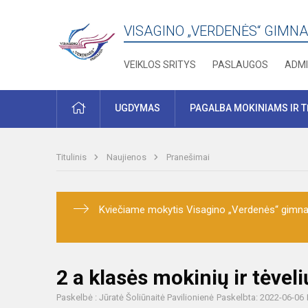
VISAGINO „VERDENĖS“ GIMNA
VEIKLOS SRITYS
PASLAUGOS
ADMI
PRADŽIA
UGDYMAS
PAGALBA MOKINIAMS IR 
Titulinis
Naujienos
Pranešimai
Kviečiame mokytis Visagino „Verdenės“ gimnaz
2 a klasės mokinių ir tėveli
Paskelbė : Jūratė Šoliūnaitė Pavilionienė
Paskelbta: 2022-06-06