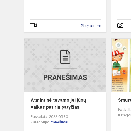
Plačiau
Atmintinė
tėvams
jei
jūsų
vaikas
patiria
patyčias
Atmintinė tėvams jei jūsų
Smurt
vaikas patiria patyčias
Paskelb
Kategor
Paskelbta: 2022-05-30
Kategorija:
Pranešimai