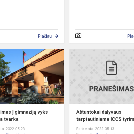
Plačiau
Pla
Priėmimas
į
gimnaziją
vyks
įprasta
tvarka
imas į gimnaziją vyks
Aštuntokai dalyvaus
ta tvarka
tarptautiniame ICCS tyri
ta: 2022-05-23
Paskelbta: 2022-05-13