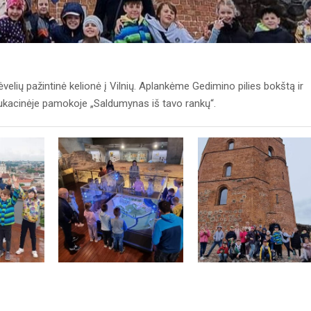
tėvelių pažintinė kelionė į Vilnių. Aplankėme Gedimino pilies bokštą ir
kacinėje pamokoje „Saldumynas iš tavo rankų“.