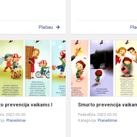
Plačiau
Pla
Smurto
prevencija
vaikams
I
o prevencija vaikams I
Smurto prevencija vaikam
ta: 2022-05-30
Paskelbta: 2022-05-30
ija:
Pranešimai
Kategorija:
Pranešimai