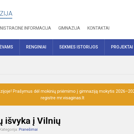
ZIJA
NISTRACINĖ INFORMACIJA
GIMNAZIJA
KONTAKTAI
TĖVAMS
RENGINIAI
SĖKMĖS ISTORIJOS
PROJEKTAI
ijoje! Prašymus dėl mokinių priėmimo į gimnaziją mokytis 2026–202
registre mr.visaginas.lt
ų išvyka į Vilnių
Kategorija:
Pranešimai