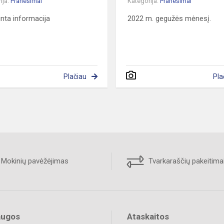
ija:
Pranešimai
Kategorija:
Pranešimai
inta informacija
2022 m. gegužės mėnesį.
Plačiau
Pla
Mokinių pavėžėjimas
Tvarkaraščių pakeitima
augos
Ataskaitos