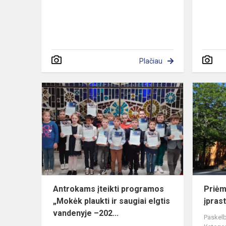
Plačiau
Antrokams
įteikti
programos
„Mokėk
plaukti
ir
saugiai
elgti...
Antrokams įteikti programos
Priėm
„Mokėk plaukti ir saugiai elgtis
įpras
vandenyje –202...
Paskelb