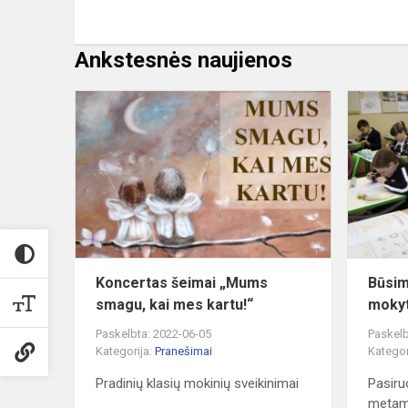
Ankstesnės naujienos
Koncertas
šeimai
„Mums
smagu,
kai
mes
kartu!“
Koncertas šeimai „Mums
Būsim
smagu, kai mes kartu!“
mokyt
Paskelbta: 2022-06-05
Paskelb
Kategorija:
Pranešimai
Kategor
Pradinių klasių mokinių sveikinimai
Pasiru
meta