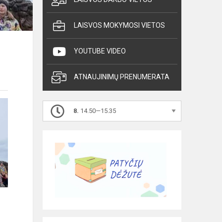
LAISVOS MOKYMOSI VIETOS
YOUTUBE VIDEO
ATNAUJINIMŲ PRENUMERATA
8.
14.50—15.35