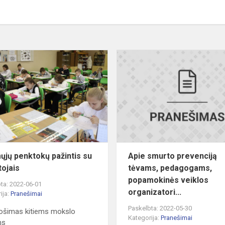
Būsimųjų
penktokų
pažintis
su
mokytojais
ųjų penktokų pažintis su
Apie smurto prevenciją
ojais
tėvams, pedagogams,
popamokinės veiklos
ta: 2022-06-01
organizatori...
ija:
Pranešimai
Paskelbta: 2022-05-30
ošimas kitiems mokslo
Kategorija:
Pranešimai
ms