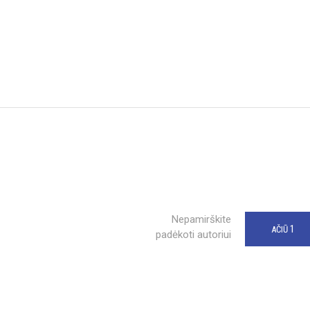
Nepamirškite
1
AČIŪ
padėkoti autoriui