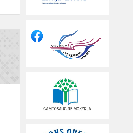
Apie
smurto
prevenciją
tėvams,
pedagogams,
popamokinės
veik...