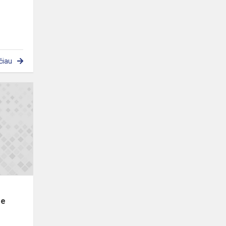
čiau
Aštuntokai
dalyvaus
tarptautiniame
ICCS
tyrime
me