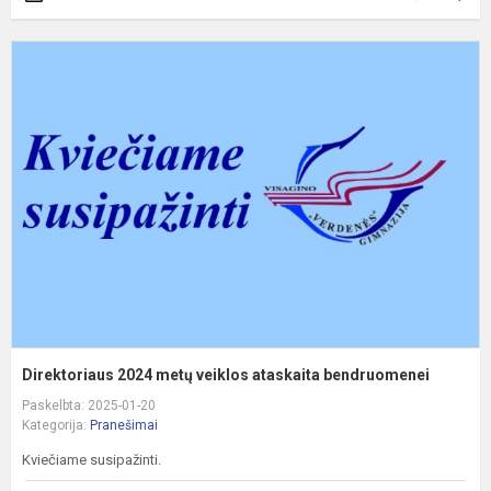
D
2
m
v
a
b
Direktoriaus 2024 metų veiklos ataskaita bendruomenei
Paskelbta: 2025-01-20
Kategorija:
Pranešimai
Kviečiame susipažinti.