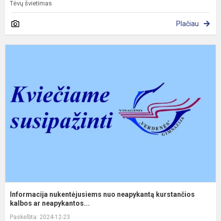
Tėvų švietimas
Plačiau
I
n
n
n
k
k
Informacija nukentėjusiems nuo neapykantą kurstančios
kalbos ar neapykantos...
Paskelbta: 2024-12-23