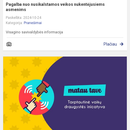
Pagalba nuo nusikalstamos veikos nukentėjusiems
asmenims
Paskelbta: 2024-10-24
Kategorija:
Pranešimai
Visagino savivaldybės informacija
Plačiau
M
t
2
m