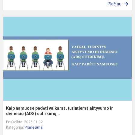
Plačiau
K
n
p
v
t
a
ir
d
Kaip namuose padėti vaikams, turintiems aktyvumo ir
dėmesio (ADS) sutrikimų...
Paskelbta: 2025-01-02
Kategorija:
Pranešimai