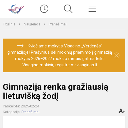
Paieška
Meniu
Titulinis
Naujienos
Pranešimai
Kviečiame mokytis Visagino „Verdenės“
gimnazijoje! Prašymus dėl mokinių priėmimo į gimnaziją
×
mokytis 2026–2027 mokslo metais galima teikti
Visagino mokinių registre mr.visaginas.lt
Gimnazija renka gražiausią
lietuvišką žodį
Paskelbta: 2025-02-24
Kategorija:
Pranešimai