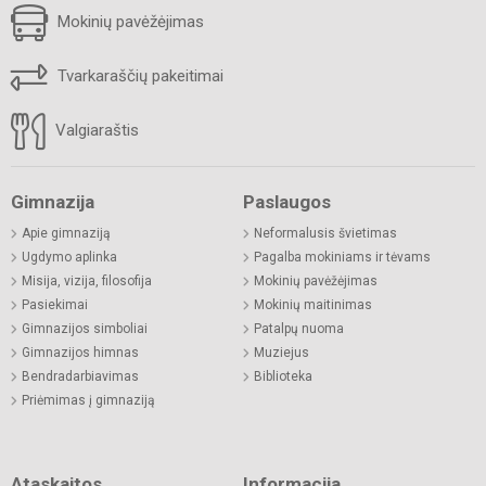
Mokinių pavėžėjimas
Tvarkaraščių pakeitimai
Valgiaraštis
Gimnazija
Paslaugos
Apie gimnaziją
Neformalusis švietimas
Ugdymo aplinka
Pagalba mokiniams ir tėvams
Misija, vizija, filosofija
Mokinių pavėžėjimas
Pasiekimai
Mokinių maitinimas
Gimnazijos simboliai
Patalpų nuoma
Gimnazijos himnas
Muziejus
Bendradarbiavimas
Biblioteka
Priėmimas į gimnaziją
Ataskaitos
Informacija