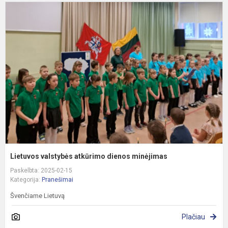
L
v
a
d
m
Lietuvos valstybės atkūrimo dienos minėjimas
Paskelbta: 2025-02-15
Kategorija:
Pranešimai
Švenčiame Lietuvą
Plačiau