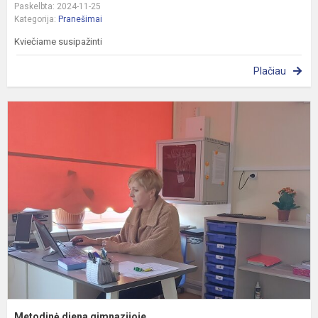
Paskelbta: 2024-11-25
Kategorija:
Pranešimai
Kviečiame susipažinti
Plačiau
M
d
g
Metodinė diena gimnazijoje