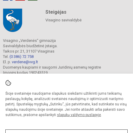
Steigėjas
Visagino savivaldybė
Visagino „Verdenės“ gimnazija
Savivaldybės biudžetinė įstaiga.
Taikos pr. 21, 31107 Visaginas
Tel.
(0 386) 72 758
El. p.
verdene@vvg.lt
Duomenys kaupiami ir saugomi Juridinių asmenų registre
Įmonės kodas 190243519
Šioje svetainėje naudojame slapukus siekdami užtikrinti jums teikiamų
© 2022. Visagino „Verdenės“ gimnazija. Visos teisės saugomos.
Kopijuoti turinį be raštiško gimnazijos sutikimo griežtai draudžiama.
paslaugų kokybę, analizuoti svetainės naudojimą ir optimizuoti naršymo
patirtį. Spustelėję mygtuką „Sutinku“, jūs patvirtinate, kad sutinkate su visų
Versija neįgaliesiems
Slapukų valdymas
slapukų naudojimu šioje svetainėje. Jei norite atšaukti arba pakeisti savo
sutikimus, prašome apsilankyti
slapukų valdymo puslapyje
.
Sumanus būdas atnaujinti
mokyklos interneto
svetainę