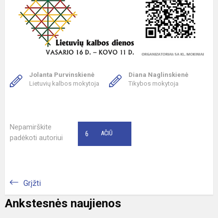
Jolanta Purvinskienė
Diana Naglinskienė
Lietuvių kalbos mokytoja
Tikybos mokytoja
Nepamirškite
6
AČIŪ
padėkoti autoriui
Grįžti
Ankstesnės naujienos