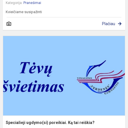
Kategorija:
Pranešimai
Kvieičiame susipažinti
Plačiau
S
u
p
K
t
r
Specialieji ugdymo(si) poreikiai. Ką tai reiškia?