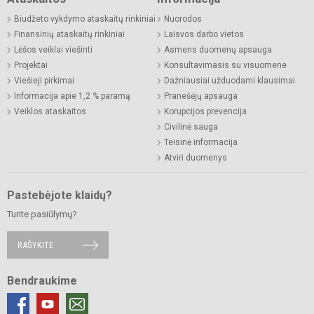
Biudžeto vykdymo ataskaitų rinkiniai
Nuorodos
Finansinių ataskaitų rinkiniai
Laisvos darbo vietos
Lėšos veiklai viešinti
Asmens duomenų apsauga
Projektai
Konsultavimasis su visuomene
Viešieji pirkimai
Dažniausiai užduodami klausimai
Informacija apie 1,2 % paramą
Pranešėjų apsauga
Veiklos ataskaitos
Korupcijos prevencija
Civilinė sauga
Teisinė informacija
Atviri duomenys
Pastebėjote klaidų?
Turite pasiūlymų?
RAŠYKITE
Bendraukime