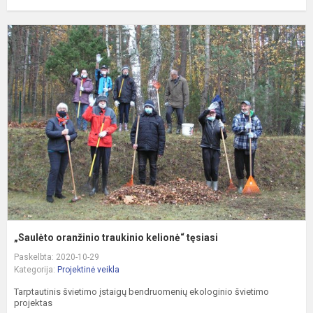
„
o
t
k
t
„Saulėto oranžinio traukinio kelionė“ tęsiasi
Paskelbta: 2020-10-29
Kategorija:
Projektinė veikla
Tarptautinis švietimo įstaigų bendruomenių ekologinio švietimo
projektas