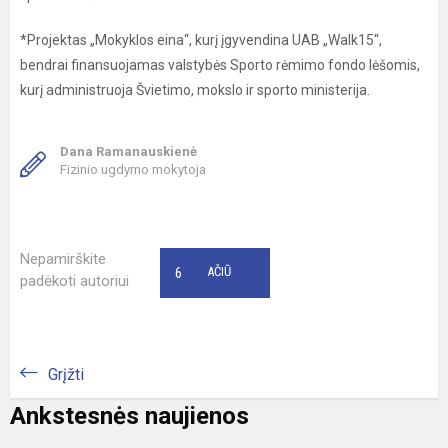
*Projektas „Mokyklos eina“, kurį įgyvendina UAB „Walk15“,
bendrai finansuojamas valstybės Sporto rėmimo fondo lėšomis,
kurį administruoja Švietimo, mokslo ir sporto ministerija.
Dana Ramanauskienė
Fizinio ugdymo mokytoja
Nepamirškite
6
AČIŪ
padėkoti autoriui
Grįžti
Ankstesnės naujienos