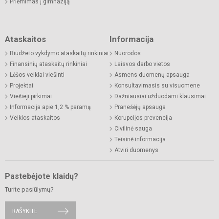
Priėmimas į gimnaziją
Ataskaitos
Informacija
Biudžeto vykdymo ataskaitų rinkiniai
Nuorodos
Finansinių ataskaitų rinkiniai
Laisvos darbo vietos
Lėšos veiklai viešinti
Asmens duomenų apsauga
Projektai
Konsultavimasis su visuomene
Viešieji pirkimai
Dažniausiai užduodami klausimai
Informacija apie 1,2 % paramą
Pranešėjų apsauga
Veiklos ataskaitos
Korupcijos prevencija
Civilinė sauga
Teisinė informacija
Atviri duomenys
Pastebėjote klaidų?
Turite pasiūlymų?
RAŠYKITE