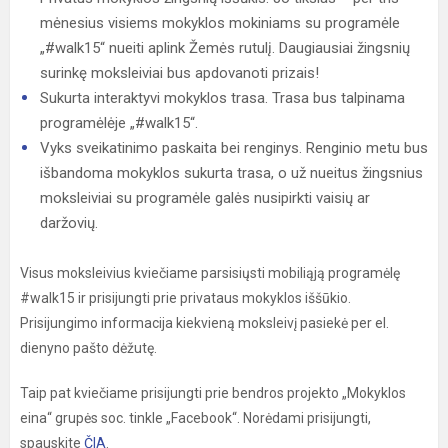
mėnesius visiems mokyklos mokiniams su programėle
„#walk15“ nueiti aplink Žemės rutulį. Daugiausiai žingsnių
surinkę moksleiviai bus apdovanoti prizais!
Sukurta interaktyvi mokyklos trasa. Trasa bus talpinama
programėlėje „#walk15“.
Vyks sveikatinimo paskaita bei renginys. Renginio metu bus
išbandoma mokyklos sukurta trasa, o už nueitus žingsnius
moksleiviai su programėle galės nusipirkti vaisių ar
daržovių.
Visus moksleivius kviečiame parsisiųsti mobiliąją programėlę
#walk15 ir prisijungti prie privataus mokyklos iššūkio.
Prisijungimo informacija kiekvieną moksleivį pasiekė per el.
dienyno pašto dėžutę.
Taip pat kviečiame prisijungti prie bendros projekto „Mokyklos
eina“ grupės soc. tinkle „Facebook“. Norėdami prisijungti,
spauskite
ČIA
.