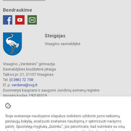
Bendraukime
Steigėjas
Visagino savivaldybė
Visagino „Verdenės“ gimnazija
Savivaldybės biudžetinė įstaiga.
Taikos pr. 21, 31107 Visaginas
Tel.
(0 386) 72 758
El. p.
verdene@vvg.lt
Duomenys kaupiami ir saugomi Juridinių asmenų registre
Įmonės kodas 190243519
Šioje svetainėje naudojame slapukus siekdami užtikrinti jums teikiamų
© 2022. Visagino „Verdenės“ gimnazija. Visos teisės saugomos.
Kopijuoti turinį be raštiško gimnazijos sutikimo griežtai draudžiama.
paslaugų kokybę, analizuoti svetainės naudojimą ir optimizuoti naršymo
patirtį. Spustelėję mygtuką „Sutinku“, jūs patvirtinate, kad sutinkate su visų
Versija neįgaliesiems
Slapukų valdymas