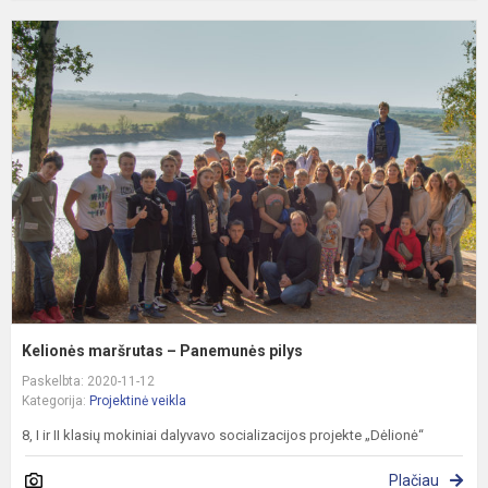
K
m
–
P
p
Kelionės maršrutas – Panemunės pilys
Paskelbta: 2020-11-12
Kategorija:
Projektinė veikla
8, I ir II klasių mokiniai dalyvavo socializacijos projekte „Dėlionė“
Plačiau