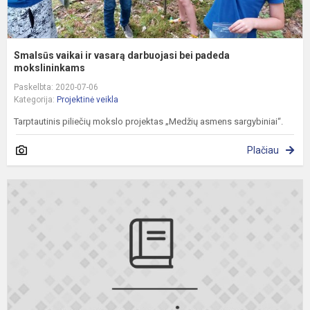
Smalsūs vaikai ir vasarą darbuojasi bei padeda
mokslininkams
Paskelbta: 2020-07-06
Kategorija:
Projektinė veikla
Tarptautinis piliečių mokslo projektas „Medžių asmens sargybiniai“.
Plačiau
L
k
s
v
V
k
il