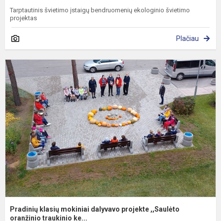
Tarptautinis švietimo įstaigų bendruomenių ekologinio švietimo
projektas
Plačiau
P
k
m
d
p
,
o
Pradinių klasių mokiniai dalyvavo projekte ,,Saulėto
oranžinio traukinio ke...