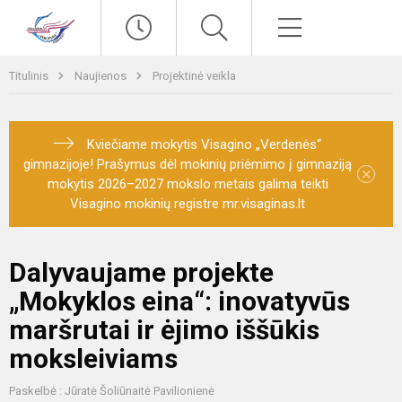
Paieška
Meniu
Titulinis
Naujienos
Projektinė veikla
Kviečiame mokytis Visagino „Verdenės“
gimnazijoje! Prašymus dėl mokinių priėmimo į gimnaziją
×
mokytis 2026–2027 mokslo metais galima teikti
Visagino mokinių registre mr.visaginas.lt
Dalyvaujame projekte
„Mokyklos eina“: inovatyvūs
maršrutai ir ėjimo iššūkis
moksleiviams
Paskelbė : Jūratė Šoliūnaitė Pavilionienė