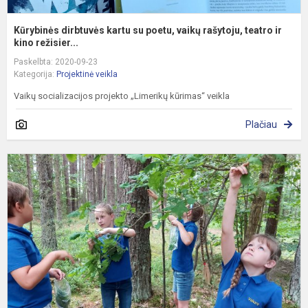
Kūrybinės dirbtuvės kartu su poetu, vaikų rašytoju, teatro ir
kino režisier...
Paskelbta: 2020-09-23
Kategorija:
Projektinė veikla
Vaikų socializacijos projekto „Limerikų kūrimas“ veikla
Plačiau
S
v
ir
v
d
b
p
m