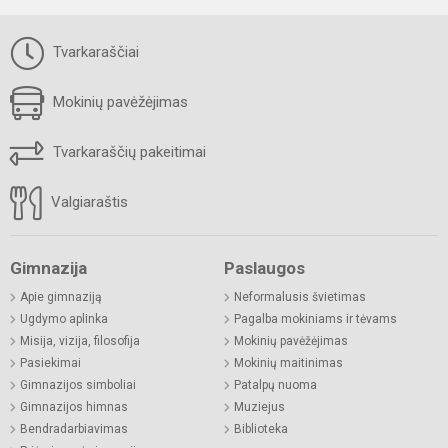
Tvarkaraščiai
Mokinių pavėžėjimas
Tvarkaraščių pakeitimai
Valgiaraštis
Gimnazija
Paslaugos
Apie gimnaziją
Neformalusis švietimas
Ugdymo aplinka
Pagalba mokiniams ir tėvams
Misija, vizija, filosofija
Mokinių pavėžėjimas
Pasiekimai
Mokinių maitinimas
Gimnazijos simboliai
Patalpų nuoma
Gimnazijos himnas
Muziejus
Bendradarbiavimas
Biblioteka