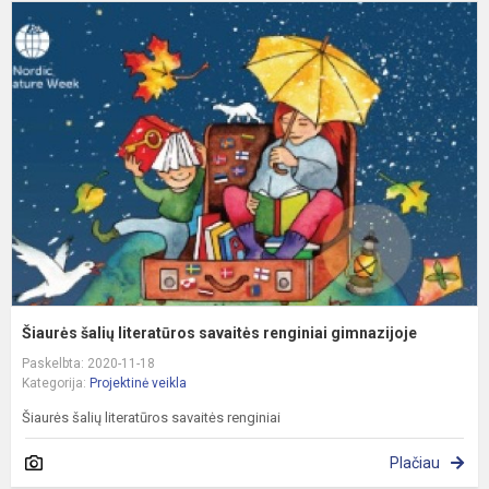
Š
š
l
s
r
g
Šiaurės šalių literatūros savaitės renginiai gimnazijoje
Paskelbta: 2020-11-18
Kategorija:
Projektinė veikla
Šiaurės šalių literatūros savaitės renginiai
Plačiau