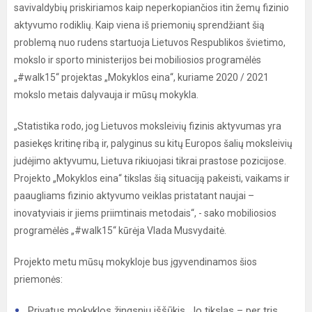
savivaldybių priskiriamos kaip neperkopiančios itin žemų fizinio
aktyvumo rodiklių. Kaip viena iš priemonių sprendžiant šią
problemą nuo rudens startuoja Lietuvos Respublikos švietimo,
mokslo ir sporto ministerijos bei mobiliosios programėlės
„#walk15“ projektas „Mokyklos eina“, kuriame 2020 / 2021
mokslo metais dalyvauja ir mūsų mokykla.
„Statistika rodo, jog Lietuvos moksleivių fizinis aktyvumas yra
pasiekęs kritinę ribą ir, palyginus su kitų Europos šalių moksleivių
judėjimo aktyvumu, Lietuva rikiuojasi tikrai prastose pozicijose.
Projekto „Mokyklos eina“ tikslas šią situaciją pakeisti, vaikams ir
paaugliams fizinio aktyvumo veiklas pristatant naujai –
inovatyviais ir jiems priimtinais metodais“, - sako mobiliosios
programėlės „#walk15“ kūrėja Vlada Musvydaitė.
Projekto metu mūsų mokykloje bus įgyvendinamos šios
priemonės:
Privatus mokyklos žingsnių iššūkis. Jo tikslas – per tris