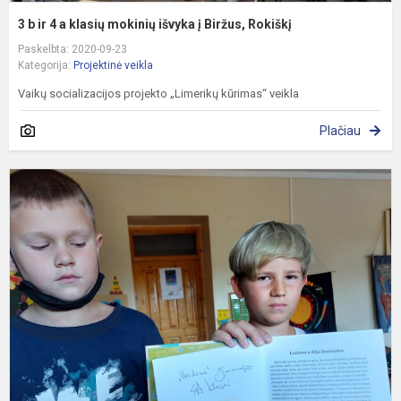
3 b ir 4 a klasių mokinių išvyka į Biržus, Rokiškį
Paskelbta: 2020-09-23
Kategorija:
Projektinė veikla
Vaikų socializacijos projekto „Limerikų kūrimas“ veikla
Plačiau
K
d
k
s
p
v
r
t