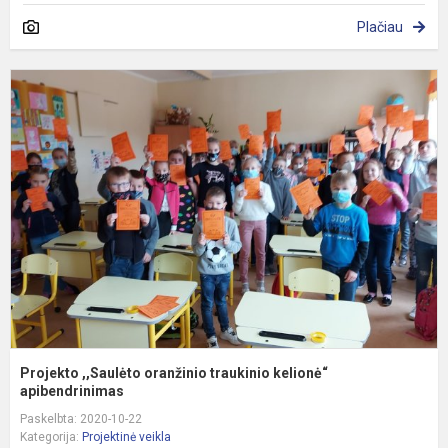
Plačiau
P
,
o
t
k
a
Projekto ,,Saulėto oranžinio traukinio kelionė“
apibendrinimas
Paskelbta: 2020-10-22
Kategorija:
Projektinė veikla