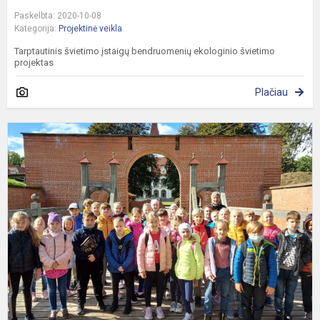
Paskelbta: 2020-10-08
Kategorija:
Projektinė veikla
Tarptautinis švietimo įstaigų bendruomenių ekologinio švietimo
projektas
Plačiau
3
b
ir
4
a
k
m
i
į
B
R