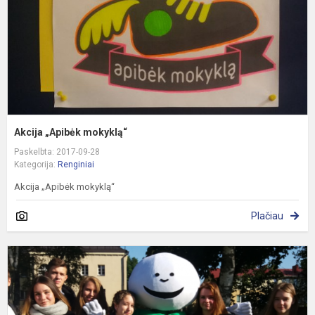
Akcija „Apibėk mokyklą“
Paskelbta: 2017-09-28
Kategorija:
Renginiai
Akcija „Apibėk mokyklą“
Plačiau
A
„
k