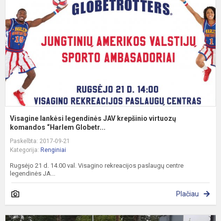
J
k
v
k
Visagine lankėsi legendinės JAV krepšinio virtuozų
komandos “Harlem Globetr...
Paskelbta: 2017-09-21
Kategorija:
Renginiai
Rugsėjo 21 d. 14.00 val. Visagino rekreacijos paslaugų centre
legendinės JA...
Plačiau
A