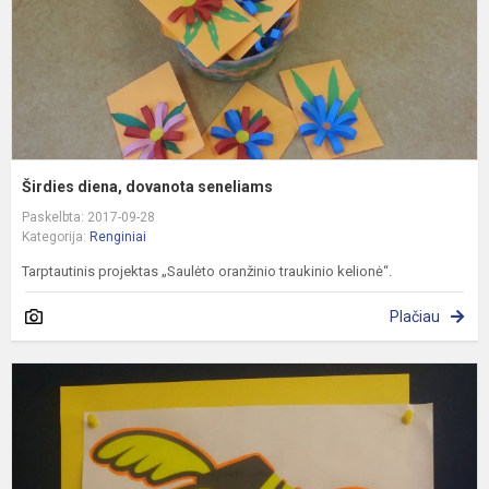
Širdies diena, dovanota seneliams
Paskelbta: 2017-09-28
Kategorija:
Renginiai
Tarptautinis projektas „Saulėto oranžinio traukinio kelionė“.
Plačiau
A
„
m