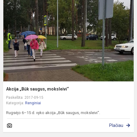
„
s
m
Akcija „Būk saugus, moksleivi“
Paskelbta: 2017-09-15
Kategorija:
Renginiai
Rugsėjo 6–15 d. vyko akcija „Būk saugus, moksleivi“.
Plačiau