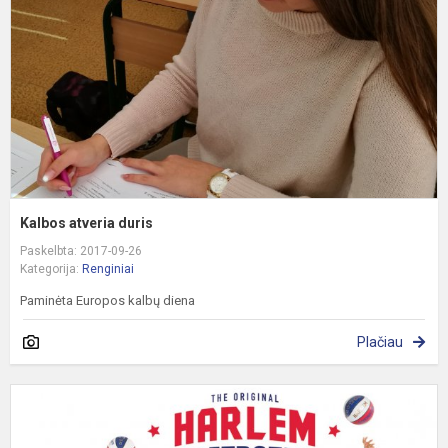
Kalbos atveria duris
Paskelbta: 2017-09-26
Kategorija:
Renginiai
Paminėta Europos kalbų diena
Plačiau
V
l
l