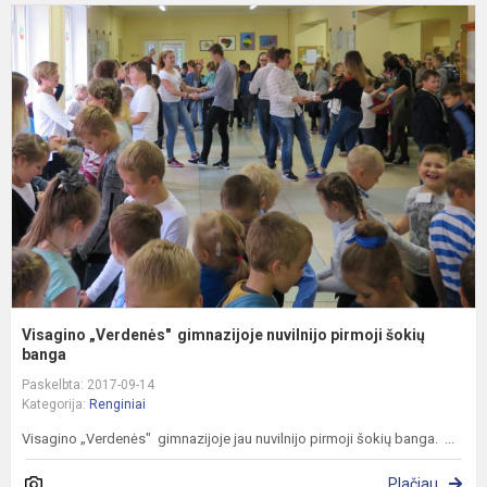
V
„
g
n
p
š
b.
Visagino „Verdenės" gimnazijoje nuvilnijo pirmoji šokių
banga
Paskelbta: 2017-09-14
Kategorija:
Renginiai
Visagino „Verdenės" gimnazijoje jau nuvilnijo pirmoji šokių banga. ...
Plačiau