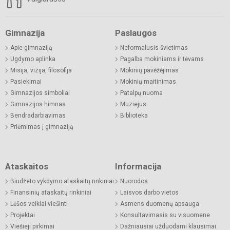
Gimnazija
Paslaugos
Apie gimnaziją
Neformalusis švietimas
Ugdymo aplinka
Pagalba mokiniams ir tėvams
Misija, vizija, filosofija
Mokinių pavėžėjimas
Pasiekimai
Mokinių maitinimas
Gimnazijos simboliai
Patalpų nuoma
Gimnazijos himnas
Muziejus
Bendradarbiavimas
Biblioteka
Priėmimas į gimnaziją
Ataskaitos
Informacija
Biudžeto vykdymo ataskaitų rinkiniai
Nuorodos
Finansinių ataskaitų rinkiniai
Laisvos darbo vietos
Lėšos veiklai viešinti
Asmens duomenų apsauga
Projektai
Konsultavimasis su visuomene
Viešieji pirkimai
Dažniausiai užduodami klausimai