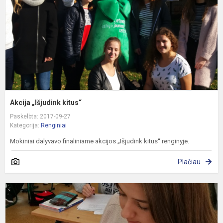
Akcija „Išjudink kitus“
Paskelbta: 2017-09-27
Kategorija:
Renginiai
Mokiniai dalyvavo finaliniame akcijos „Išjudink kitus“ renginyje.
Plačiau
K
a
d