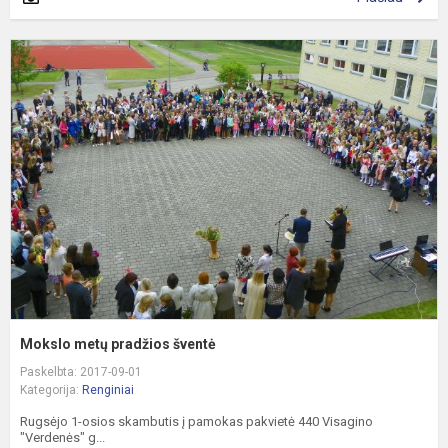
M
m
p
š
Mokslo metų pradžios šventė
Paskelbta: 2017-09-01
Kategorija:
Renginiai
Rugsėjo 1-osios skambutis į pamokas pakvietė 440 Visagino
"Verdenės" g...