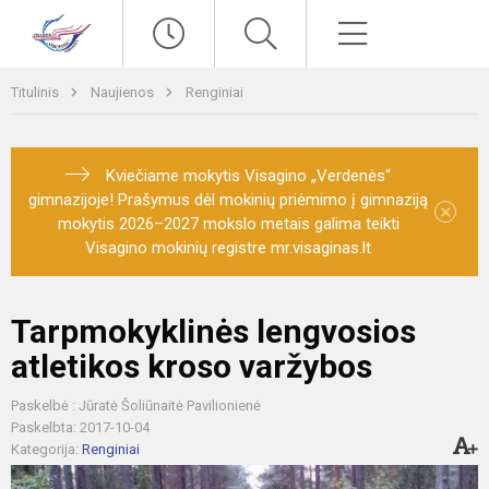
Paieška
Meniu
Titulinis
Naujienos
Renginiai
Kviečiame mokytis Visagino „Verdenės“
gimnazijoje! Prašymus dėl mokinių priėmimo į gimnaziją
×
mokytis 2026–2027 mokslo metais galima teikti
Visagino mokinių registre mr.visaginas.lt
Tarpmokyklinės lengvosios
atletikos kroso varžybos
Paskelbė : Jūratė Šoliūnaitė Pavilionienė
Paskelbta: 2017-10-04
Kategorija:
Renginiai