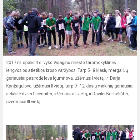
2017 m. spalio 4 d. vyko Visagino miesto tarpmokyklinės
lengvosios atletikos kroso varžybos. Tarp 5–8 klasių mergaičių
geriausiai pasirodė Ieva Igumnova, užėmusi I vietą, ir Darja
Kanžagulova, užėmusi II vietą, tarp 9–12 klasių mokinių geriausiai
sekėsi Edvilei Cicėnaitei, užėmusiai II vietą, ir Dovilei Bertašiūtei,
užėmusiai III vietą.