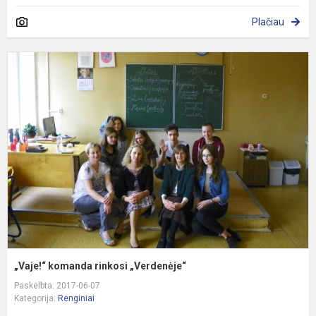
Plačiau
„
k
r
„
„Vaje!“ komanda rinkosi „Verdenėje“
Paskelbta: 2017-06-07
Kategorija:
Renginiai