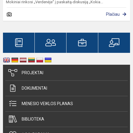
Mokiniai rinkosi „Verdenėje“ į paskaitą-diskusiją „Kokia...
Plačiau
PROJEKTAI
DOKUMENTAI
MĖNESIO VEIKLOS PLANAS
BIBLIOTEKA