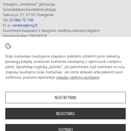
Visagino „Verdenės“ gimnazija
Savivaldybės biudžetinė įstaiga.
Taikos pr. 21, 31107 Visaginas
Tel.
(0 386) 72 758
El. p.
verdene@vvg.lt
Duomenys kaupiami ir saugomi Juridinių asmenų registre
Įmonės kodas 190243519
Šioje svetainėje naudojame slapukus siekdami užtikrinti jums teikiamų
© 2022. Visagino „Verdenės“ gimnazija. Visos teisės saugomos.
Kopijuoti turinį be raštiško gimnazijos sutikimo griežtai draudžiama.
paslaugų kokybę, analizuoti svetainės naudojimą ir optimizuoti naršymo
patirtį. Spustelėję mygtuką „Sutinku“, jūs patvirtinate, kad sutinkate su visų
Versija neįgaliesiems
Slapukų valdymas
slapukų naudojimu šioje svetainėje. Jei norite atšaukti arba pakeisti savo
sutikimus, prašome apsilankyti
slapukų valdymo puslapyje
.
Sumanus būdas atnaujinti
mokyklos interneto
svetainę
NUSTATYMAI
NESUTINKU
SUTINKU