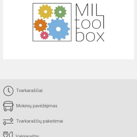
Tvarkaraščiai
Mokinių pavėžėjimas
Tvarkaraščių pakeitimai
Valgiaraštis