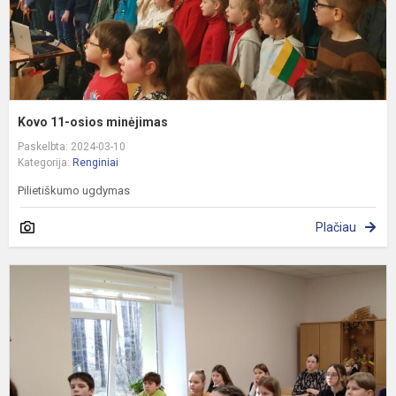
Kovo 11-osios minėjimas
Paskelbta: 2024-03-10
Kategorija:
Renginiai
Pilietiškumo ugdymas
Plačiau
K
„
–
2