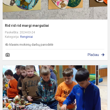
Rid rid rid margi margučiai
Paskelbta: 2024-03-24
Kategorija:
Renginiai
4b klasės mokinių darbų parodėlė
Plačiau
V
m