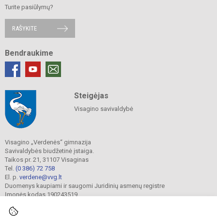
Turite pasiūlymų?
RAŠYKITE
Bendraukime
Steigėjas
Visagino savivaldybė
Visagino „Verdenės“ gimnazija
Savivaldybės biudžetinė įstaiga.
Taikos pr. 21, 31107 Visaginas
Tel.
(0 386) 72 758
El. p.
verdene@vvg.lt
Duomenys kaupiami ir saugomi Juridinių asmenų registre
Įmonės kodas 190243519