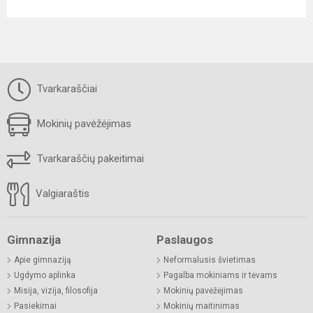
Tvarkaraščiai
Mokinių pavėžėjimas
Tvarkaraščių pakeitimai
Valgiaraštis
Gimnazija
Paslaugos
Apie gimnaziją
Neformalusis švietimas
Ugdymo aplinka
Pagalba mokiniams ir tėvams
Misija, vizija, filosofija
Mokinių pavėžėjimas
Pasiekimai
Mokinių maitinimas