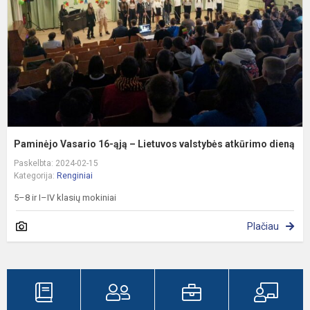
–
L
v
a
d
Paminėjo Vasario 16-ąją – Lietuvos valstybės atkūrimo dieną
Paskelbta: 2024-02-15
Kategorija:
Renginiai
5–8 ir I–IV klasių mokiniai
Plačiau