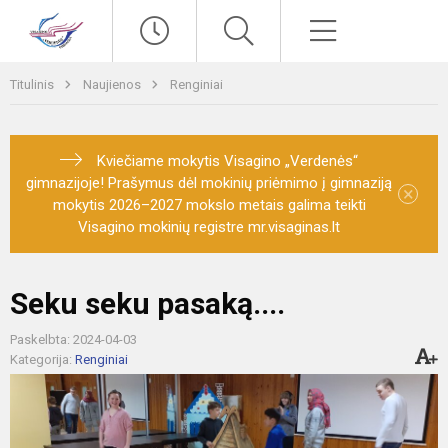
Paieška
Meniu
Titulinis
Naujienos
Renginiai
Kviečiame mokytis Visagino „Verdenės“
gimnazijoje! Prašymus dėl mokinių priėmimo į gimnaziją
×
mokytis 2026–2027 mokslo metais galima teikti
Visagino mokinių registre mr.visaginas.lt
Seku seku pasaką....
Paskelbta: 2024-04-03
Kategorija:
Renginiai