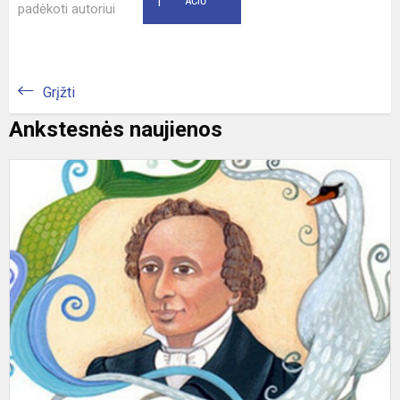
1
AČIŪ
padėkoti autoriui
Grįžti
Ankstesnės naujienos
V
„
ž
a
H
K
A