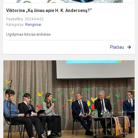
Viktorina „Ką žinau apie H. K. Anderseną?“
Paskelbta: 2024-04-02
Kategorija:
Renginiai
Ugdymas kitose erdvėse
Plačiau
P
p
s
L
P
ir
V
s