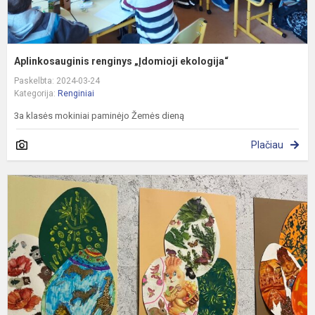
Aplinkosauginis renginys „Įdomioji ekologija“
Paskelbta: 2024-03-24
Kategorija:
Renginiai
3a klasės mokiniai paminėjo Žemės dieną
Plačiau
R
r
r
m
m