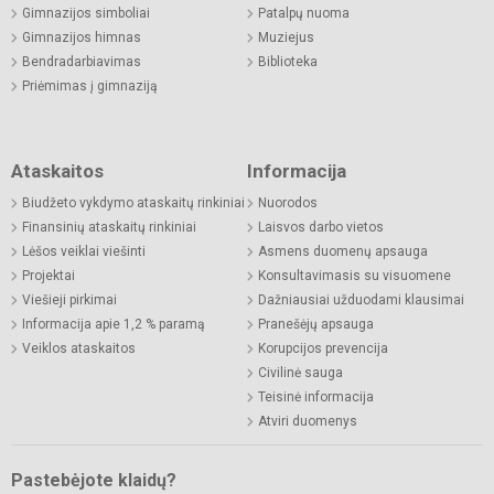
Gimnazijos simboliai
Patalpų nuoma
Gimnazijos himnas
Muziejus
Bendradarbiavimas
Biblioteka
Priėmimas į gimnaziją
Ataskaitos
Informacija
Biudžeto vykdymo ataskaitų rinkiniai
Nuorodos
Finansinių ataskaitų rinkiniai
Laisvos darbo vietos
Lėšos veiklai viešinti
Asmens duomenų apsauga
Projektai
Konsultavimasis su visuomene
Viešieji pirkimai
Dažniausiai užduodami klausimai
Informacija apie 1,2 % paramą
Pranešėjų apsauga
Veiklos ataskaitos
Korupcijos prevencija
Civilinė sauga
Teisinė informacija
Atviri duomenys
Pastebėjote klaidų?