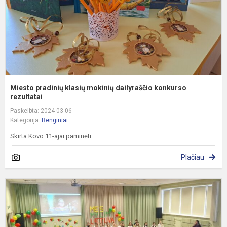
r
Miesto pradinių klasių mokinių dailyraščio konkurso
rezultatai
Paskelbta: 2024-03-06
Kategorija:
Renginiai
Skirta Kovo 11-ajai paminėti
Plačiau
P
V
1
ą