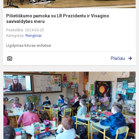
Pilietiškumo pamoka su LR Prezidentu ir Visagino
savivaldybės meru
Paskelbta: 2024-03-25
Kategorija:
Renginiai
Ugdymas kitose erdvėse
Plačiau
A
r
„
e