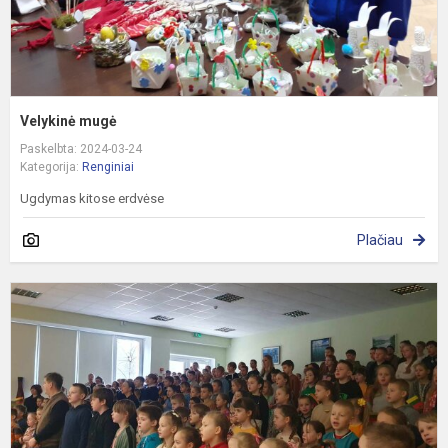
Velykinė mugė
Paskelbta: 2024-03-24
Kategorija:
Renginiai
Ugdymas kitose erdvėse
Plačiau
K
1
o
m