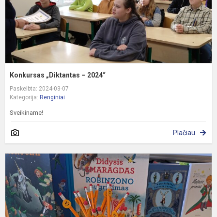
Konkursas „Diktantas – 2024“
Paskelbta: 2024-03-07
Kategorija:
Renginiai
Sveikiname!
Plačiau
M
p
k
m
d
k