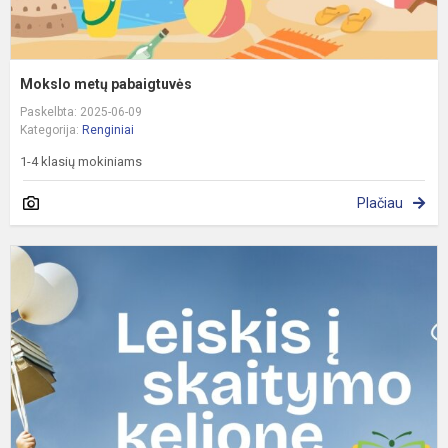
Mokslo metų pabaigtuvės
Paskelbta: 2025-06-09
Kategorija:
Renginiai
1-4 klasių mokiniams
Plačiau
K
t
į
v
n