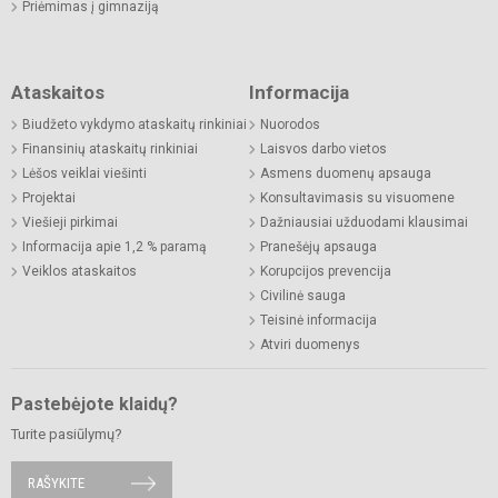
Priėmimas į gimnaziją
Ataskaitos
Informacija
Biudžeto vykdymo ataskaitų rinkiniai
Nuorodos
Finansinių ataskaitų rinkiniai
Laisvos darbo vietos
Lėšos veiklai viešinti
Asmens duomenų apsauga
Projektai
Konsultavimasis su visuomene
Viešieji pirkimai
Dažniausiai užduodami klausimai
Informacija apie 1,2 % paramą
Pranešėjų apsauga
Veiklos ataskaitos
Korupcijos prevencija
Civilinė sauga
Teisinė informacija
Atviri duomenys
Pastebėjote klaidų?
Turite pasiūlymų?
RAŠYKITE