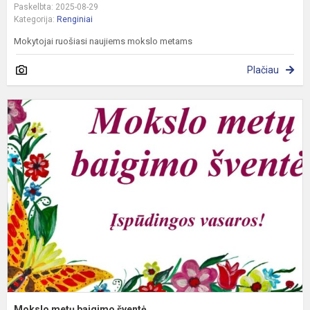
Paskelbta: 2025-08-29
Kategorija:
Renginiai
Mokytojai ruošiasi naujiems mokslo metams
Plačiau
M
m
b
š
Mokslo metų baigimo šventė