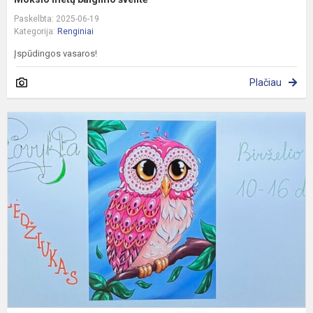
Paskelbta: 2025-06-19
Kategorija:
Renginiai
Įspūdingos vasaros!
Plačiau
V
v
u
s
,