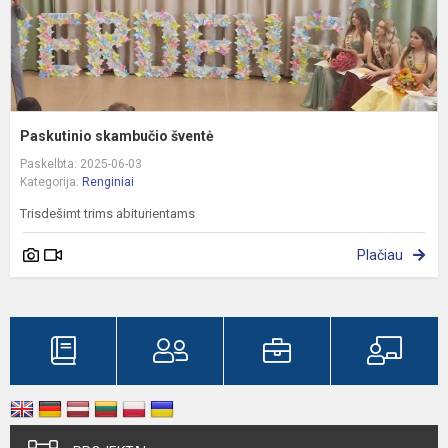
Paskutinio skambučio šventė
Paskelbta: 2025-06-03
Kategorija:
Renginiai
Trisdešimt trims abiturientams
Plačiau