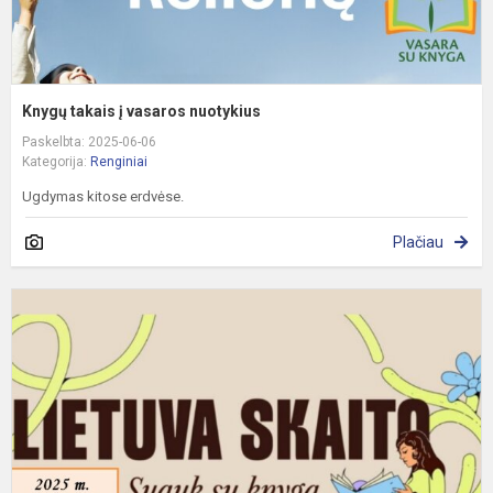
Knygų takais į vasaros nuotykius
Paskelbta: 2025-06-06
Kategorija:
Renginiai
Ugdymas kitose erdvėse.
Plačiau
A
L
S
p