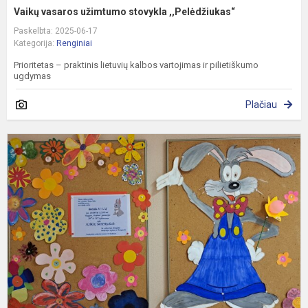
Vaikų vasaros užimtumo stovykla ,,Pelėdžiukas“
Paskelbta: 2025-06-17
Kategorija:
Renginiai
Prioritetas – praktinis lietuvių kalbos vartojimas ir pilietiškumo
ugdymas
Plačiau
K
m