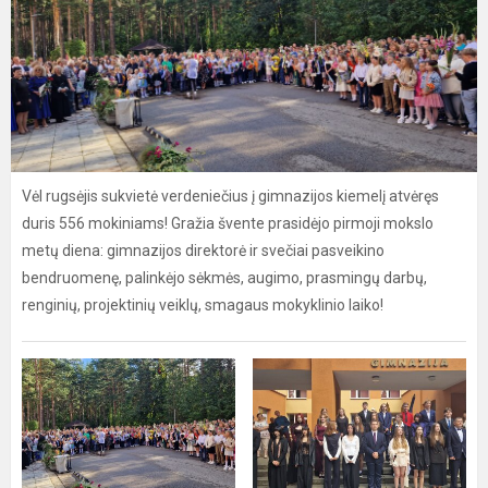
Vėl rugsėjis sukvietė verdeniečius į gimnazijos kiemelį atvėręs
duris 556 mokiniams! Gražia švente prasidėjo pirmoji mokslo
metų diena: gimnazijos direktorė ir svečiai pasveikino
bendruomenę, palinkėjo sėkmės, augimo, prasmingų darbų,
renginių, projektinių veiklų, smagaus mokyklinio laiko!