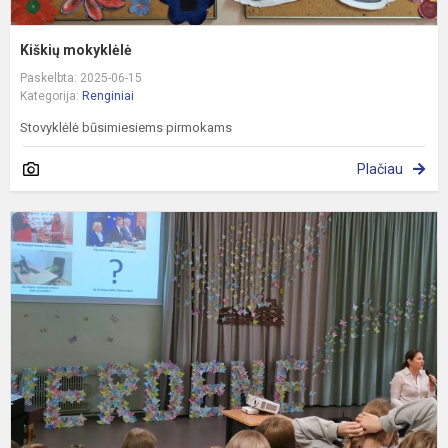
Kiškių mokyklėlė
Paskelbta: 2025-06-15
Kategorija:
Renginiai
Stovyklėlė būsimiesiems pirmokams
Plačiau
A
į
m