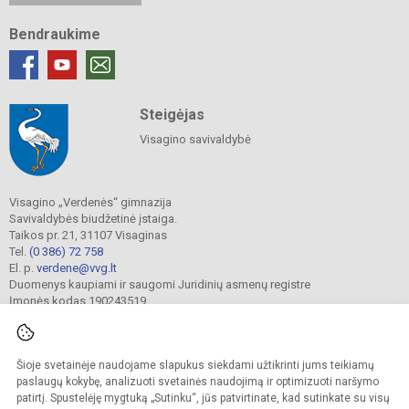
Bendraukime
Steigėjas
Visagino savivaldybė
Visagino „Verdenės“ gimnazija
Savivaldybės biudžetinė įstaiga.
Taikos pr. 21, 31107 Visaginas
Tel.
(0 386) 72 758
El. p.
verdene@vvg.lt
Duomenys kaupiami ir saugomi Juridinių asmenų registre
Įmonės kodas 190243519
Šioje svetainėje naudojame slapukus siekdami užtikrinti jums teikiamų
© 2022. Visagino „Verdenės“ gimnazija. Visos teisės saugomos.
Kopijuoti turinį be raštiško gimnazijos sutikimo griežtai draudžiama.
paslaugų kokybę, analizuoti svetainės naudojimą ir optimizuoti naršymo
patirtį. Spustelėję mygtuką „Sutinku“, jūs patvirtinate, kad sutinkate su visų
Versija neįgaliesiems
Slapukų valdymas