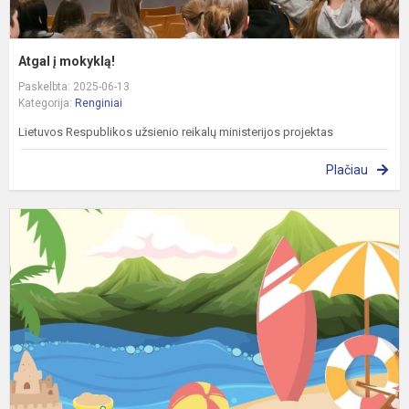
Atgal į mokyklą!
Paskelbta: 2025-06-13
Kategorija:
Renginiai
Lietuvos Respublikos užsienio reikalų ministerijos projektas
Plačiau
M
m
p