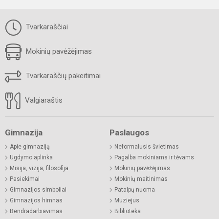
Tvarkaraščiai
Mokinių pavėžėjimas
Tvarkaraščių pakeitimai
Valgiaraštis
Gimnazija
Paslaugos
Apie gimnaziją
Neformalusis švietimas
Ugdymo aplinka
Pagalba mokiniams ir tėvams
Misija, vizija, filosofija
Mokinių pavėžėjimas
Pasiekimai
Mokinių maitinimas
Gimnazijos simboliai
Patalpų nuoma
Gimnazijos himnas
Muziejus
Bendradarbiavimas
Biblioteka