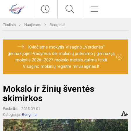
Paieška
Meniu
Titulinis
Naujienos
Renginiai
Kviečiame mokytis Visagino „Verdenės“
gimnazijoje! Prašymus dėl mokinių priėmimo į gimnaziją
×
mokytis 2026–2027 mokslo metais galima teikti
Visagino mokinių registre mr.visaginas.lt
Mokslo ir žinių šventės
akimirkos
Paskelbta: 2025-09-01
Kategorija:
Renginiai