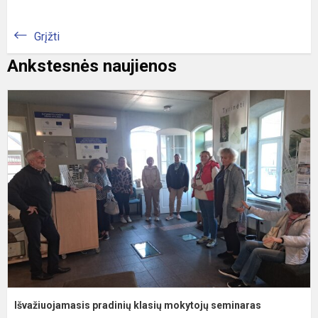
Grįžti
Ankstesnės naujienos
I
p
k
m
s
Išvažiuojamasis pradinių klasių mokytojų seminaras