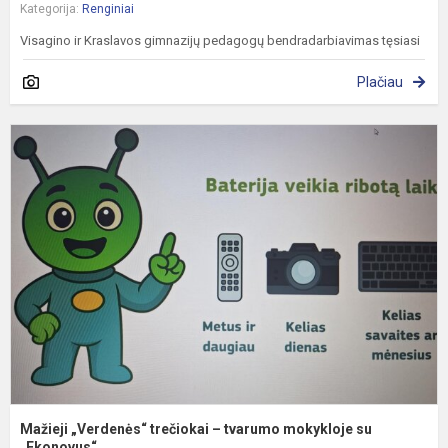
Kategorija:
Renginiai
Visagino ir Kraslavos gimnazijų pedagogų bendradarbiavimas tęsiasi
Plačiau
M
„
t
–
t
m
s
„
Mažieji „Verdenės“ trečiokai – tvarumo mokykloje su
„Ekonovus“