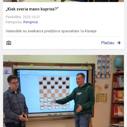
„Kiek sveria mano kuprinė?“
Paskelbta: 2025-10-21
Kategorija:
Renginiai
Valandėlė su sveikatos priežiūros specialiste 1a klasėje
Plačiau
Š
ž
p