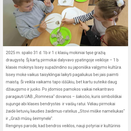
2025 m. spalio 31 d. 1b ir 1 c klasių mokiniai tęsė gražią
draugystę. Šį kartą pirmokai dalyvavo ypatingoje veikloje – 1 b
klasės mokinys Issey supažindino su japoniška valgymo kultūra.
Issey mokė vaikus taisyklingai laikyti pagaliukus bei jais paimti
maistą. Ši veikla vaikams tapo iššūkiu, bet kartu suteikė daug
džiaugsmo ir juoko. Po įdomios pamokos vaikai nekantravo
paragauti UAB ,,Romnesa" dovanos – šakočio, kuris simboliškai
sujungė abi klases bendrystės ir vaišių ratui. Vėliau pirmokai
žaidė lietuvių liaudies žaidimus-ratelius ,,Stovi miške nameliukas"
ir ,,Graži mūsų šeimynėlė".
Renginys parodė, kad bendros veiklos, nauji potyriai ir kultūrinis