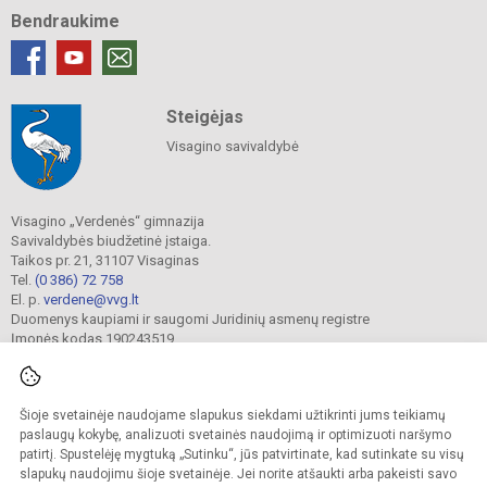
Bendraukime
Steigėjas
Visagino savivaldybė
Visagino „Verdenės“ gimnazija
Savivaldybės biudžetinė įstaiga.
Taikos pr. 21, 31107 Visaginas
Tel.
(0 386) 72 758
El. p.
verdene@vvg.lt
Duomenys kaupiami ir saugomi Juridinių asmenų registre
Įmonės kodas 190243519
Šioje svetainėje naudojame slapukus siekdami užtikrinti jums teikiamų
© 2022. Visagino „Verdenės“ gimnazija. Visos teisės saugomos.
Kopijuoti turinį be raštiško gimnazijos sutikimo griežtai draudžiama.
paslaugų kokybę, analizuoti svetainės naudojimą ir optimizuoti naršymo
patirtį. Spustelėję mygtuką „Sutinku“, jūs patvirtinate, kad sutinkate su visų
Versija neįgaliesiems
Slapukų valdymas
slapukų naudojimu šioje svetainėje. Jei norite atšaukti arba pakeisti savo