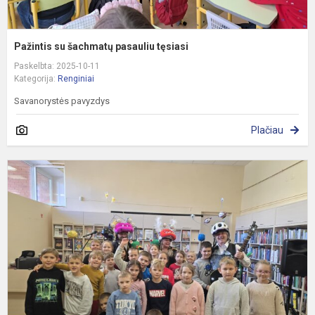
Pažintis su šachmatų pasauliu tęsiasi
Paskelbta: 2025-10-11
Kategorija:
Renginiai
Savanorystės pavyzdys
Plačiau
A
d
p
V