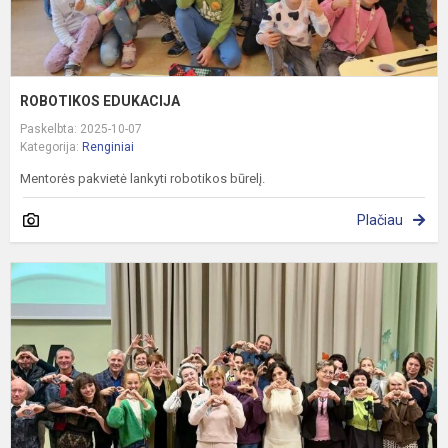
ROBOTIKOS EDUKACIJA
Paskelbta: 2025-10-07
Kategorija:
Renginiai
Mentorės pakvietė lankyti robotikos būrelį.
Plačiau
Š
s
T
m
d