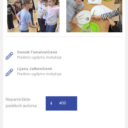
Danutė Tumalovičienė
Pradinio ugdymo mokytoja
Lijana Jatkevičienė
Pradinio ugdymo mokytoja
Nepamirškite
4
AČIŪ
padėkoti autoriui