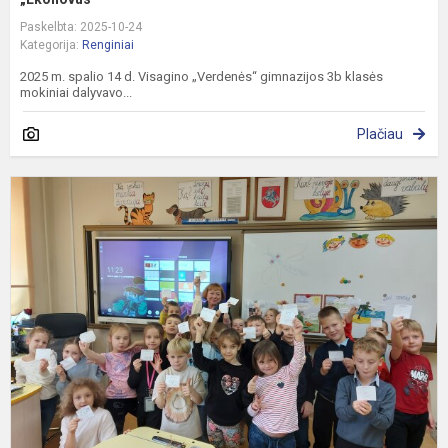
Paskelbta: 2025-10-24
Kategorija:
Renginiai
2025 m. spalio 14 d. Visagino „Verdenės“ gimnazijos 3b klasės
mokiniai dalyvavo...
Plačiau
„
s
m
k