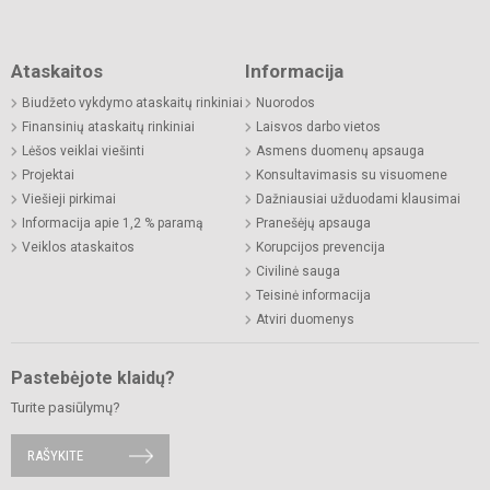
Ataskaitos
Informacija
Biudžeto vykdymo ataskaitų rinkiniai
Nuorodos
Finansinių ataskaitų rinkiniai
Laisvos darbo vietos
Lėšos veiklai viešinti
Asmens duomenų apsauga
Projektai
Konsultavimasis su visuomene
Viešieji pirkimai
Dažniausiai užduodami klausimai
Informacija apie 1,2 % paramą
Pranešėjų apsauga
Veiklos ataskaitos
Korupcijos prevencija
Civilinė sauga
Teisinė informacija
Atviri duomenys
Pastebėjote klaidų?
Turite pasiūlymų?
RAŠYKITE