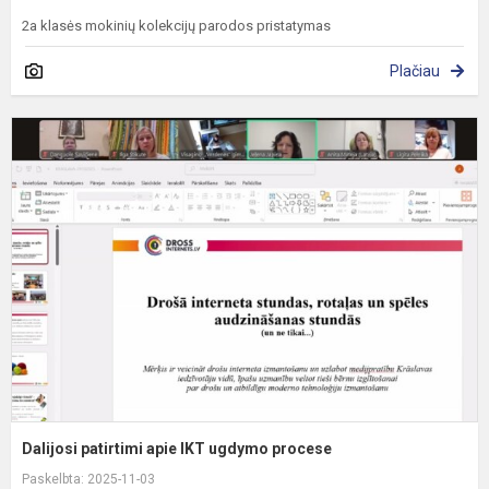
2a klasės mokinių kolekcijų parodos pristatymas
Plačiau
D
p
a
I
u
p
Dalijosi patirtimi apie IKT ugdymo procese
Paskelbta: 2025-11-03