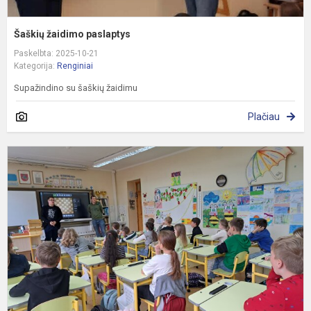
Šaškių žaidimo paslaptys
Paskelbta: 2025-10-21
Kategorija:
Renginiai
Supažindino su šaškių žaidimu
Plačiau
P
s
š
p
t