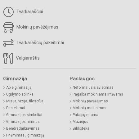
Tvarkaraščiai
Mokinių pavėžėjimas
Tvarkaraščių pakeitimai
Valgiaraštis
Gimnazija
Paslaugos
Apie gimnaziją
Neformalusis švietimas
Ugdymo aplinka
Pagalba mokiniams ir tėvams
Misija, vizija, filosofija
Mokinių pavėžėjimas
Pasiekimai
Mokinių maitinimas
Gimnazijos simboliai
Patalpų nuoma
Gimnazijos himnas
Muziejus
Bendradarbiavimas
Biblioteka
Priėmimas į gimnaziją