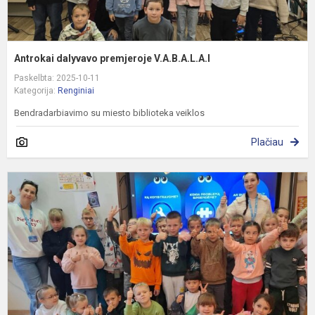
Antrokai dalyvavo premjeroje V.A.B.A.L.A.I
Paskelbta: 2025-10-11
Kategorija:
Renginiai
Bendradarbiavimo su miesto biblioteka veiklos
Plačiau
R
E