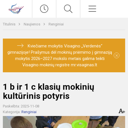
Paieška
Meniu
Titulinis
Naujienos
Renginiai
Kviečiame mokytis Visagino „Verdenės“
gimnazijoje! Prašymus dėl mokinių priėmimo į gimnaziją
×
mokytis 2026–2027 mokslo metais galima teikti
Visagino mokinių registre mr.visaginas.lt
1 b ir 1 c klasių mokinių
kultūrinis potyris
Paskelbta: 2025-11-08
Kategorija:
Renginiai