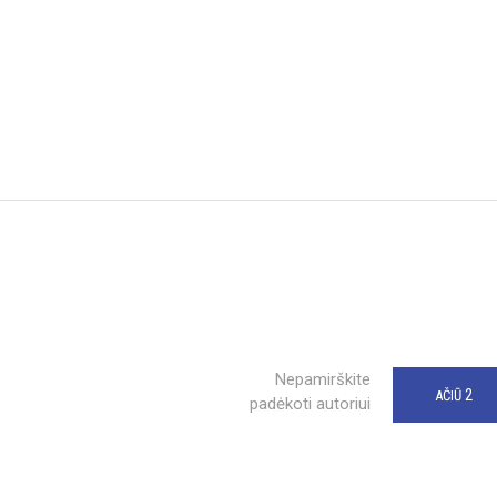
Nepamirškite
2
AČIŪ
padėkoti autoriui