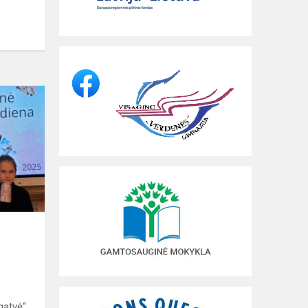
Paminėta
Tarptautinė
tolerancijos
diena
gatvė“