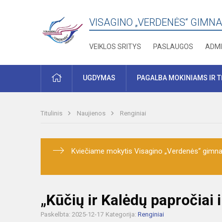
VISAGINO „VERDENĖS“ GIMNA
VEIKLOS SRITYS
PASLAUGOS
ADMI
PRADŽIA
UGDYMAS
PAGALBA MOKINIAMS IR 
Titulinis
Naujienos
Renginiai
Kviečiame mokytis Visagino „Verdenės“ gimnaz
„Kūčių ir Kalėdų papročiai i
Paskelbta: 2025-12-17
Kategorija:
Renginiai