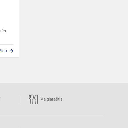
asės
čiau
i
Valgiaraštis