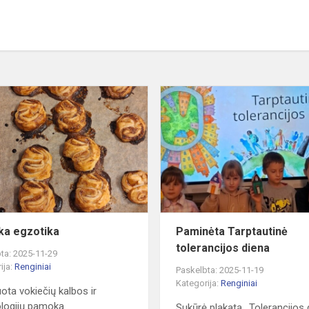
Vokiška
egzotika
ka egzotika
Paminėta Tarptautinė
tolerancijos diena
ta: 2025-11-29
ija:
Renginiai
Paskelbta: 2025-11-19
Kategorija:
Renginiai
uota vokiečių kalbos ir
logijų pamoka
Sukūrė plakatą ,,Tolerancijos 