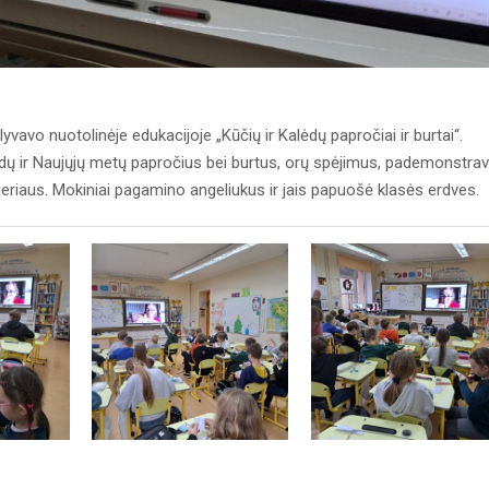
yvavo nuotolinėje edukacijoje „Kūčių ir Kalėdų papročiai ir burtai“.
dų ir Naujųjų metų papročius bei burtus, orų spėjimus, pademonstra
pieriaus. Mokiniai pagamino angeliukus ir jais papuošė klasės erdves.