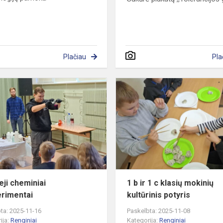
Plačiau
Pla
Įdomieji
cheminiai
eksperimentai
eji cheminiai
1 b ir 1 c klasių mokinių
rimentai
kultūrinis potyris
ta: 2025-11-16
Paskelbta: 2025-11-08
ija:
Renginiai
Kategorija:
Renginiai