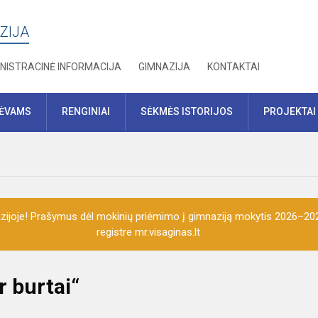
ZIJA
NISTRACINĖ INFORMACIJA
GIMNAZIJA
KONTAKTAI
TĖVAMS
RENGINIAI
SĖKMĖS ISTORIJOS
PROJEKTAI
ijoje! Prašymus dėl mokinių priėmimo į gimnaziją mokytis 2026–202
registre mr.visaginas.lt
r burtai“