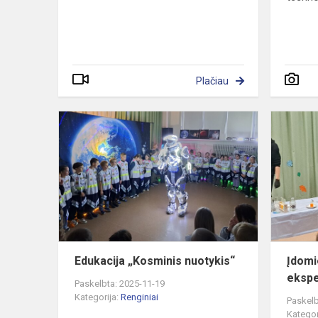
Plačiau
Edukacija
„Kosminis
nuotykis“
Edukacija „Kosminis nuotykis“
Įdomi
ekspe
Paskelbta: 2025-11-19
Kategorija:
Renginiai
Paskelb
Kategor