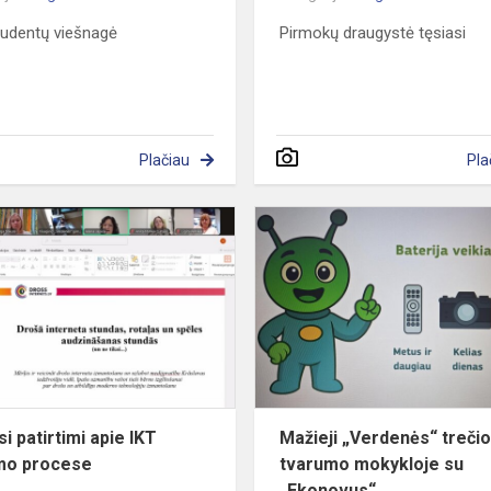
udentų viešnagė
Pirmokų draugystė tęsiasi
Plačiau
Pla
Dalijosi
patirtimi
apie
IKT
ugdymo
procese
si patirtimi apie IKT
Mažieji „Verdenės“ trečio
mo procese
tvarumo mokykloje su
„Ekonovus“