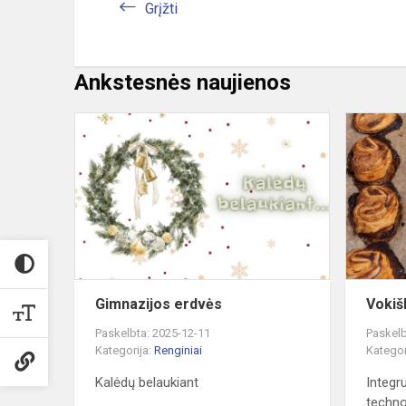
Grįžti
Ankstesnės naujienos
Gimnazijos
erdvės
Gimnazijos erdvės
Vokiš
Paskelbta: 2025-12-11
Paskelb
Kategorija:
Renginiai
Kategor
Kalėdų belaukiant
Integr
techno