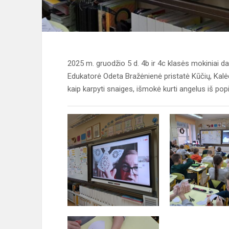
2025 m. gruodžio 5 d. 4b ir 4c klasės mokiniai dal
Edukatorė Odeta Bražėnienė pristatė Kūčių, Kalė
kaip karpyti snaiges, išmokė kurti angelus iš po