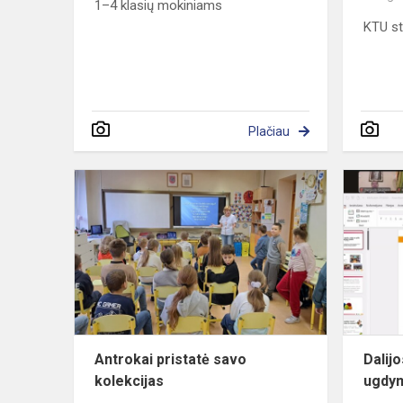
1–4 klasių mokiniams
KTU st
Plačiau
Antrokai
pristatė
savo
kolekcijas
Antrokai pristatė savo
Dalijo
kolekcijas
ugdy