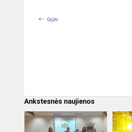
Grįžti
Ankstesnės naujienos
Konkurso
„Pamoka
gamtoje: