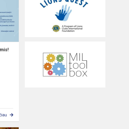
šv.
Velykomis!
mis!
čiau