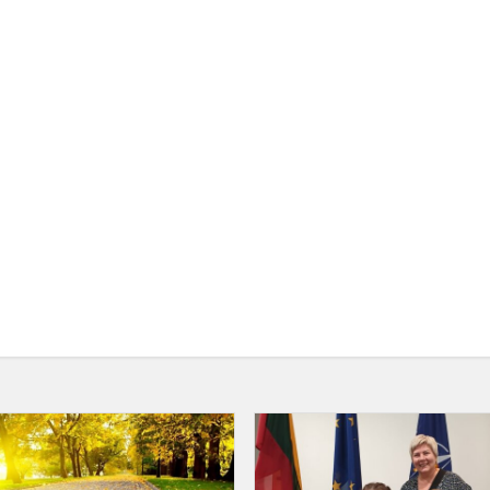
Mokinių
tėvų
sveikinimas