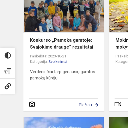
Svajokime
drauge“
rezultatai
Konkurso „Pamoka gamtoje:
Mokin
Svajokime drauge“ rezultatai
moky
Paskelbta: 2023-10-21
Paskelb
Kategorija:
Sveikinimai
Kategor
Verdeniečiai tarp geriausių gamtos
pamokų kūrėjų
Plačiau
Sveikinimas