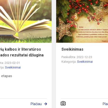
Lietuvių
kalbos
ir
literatūros
olimpiados
rezultatai
džiugi...
ių kalbos ir literatūros
Sveikinimas
iados rezultatai džiugina
Paskelbta: 2022-12-23
Kategorija:
Sveikinimai
ta: 2023-02-01
ija:
Sveikinimai
 etapas
Plačiau
Pla