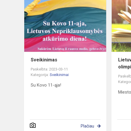
Sveikinimas
Sveikinimas
Lietuv
olimp
Paskelbta: 2023-03-11
Kategorija:
Sveikinimai
Paskelb
Kategor
Su Kovo 11-ąja!
Miesto
Plačiau