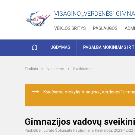
VISAGINO „VERDENĖS“ GIMNA
VEIKLOS SRITYS
PASLAUGOS
ADMI
PRADŽIA
UGDYMAS
PAGALBA MOKINIAMS IR 
Titulinis
Naujienos
Sveikinimai
Kviečiame mokytis Visagino „Verdenės“ gimnaz
Gimnazijos vadovų sveiki
Paskelbė : Jūratė Šoliūnaitė Pavilionienė
Paskelbta: 2023-12-22