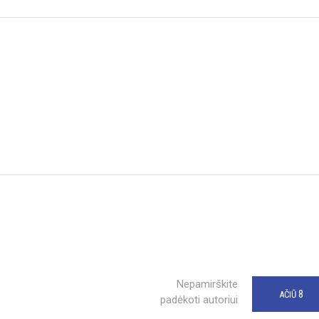
Nepamirškite
8
AČIŪ
padėkoti autoriui