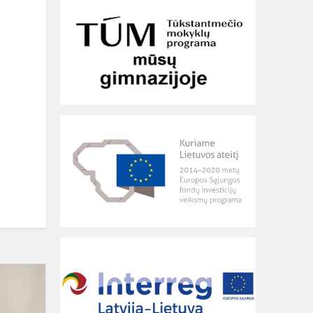
Iliustracijų
konkurso,
skirto