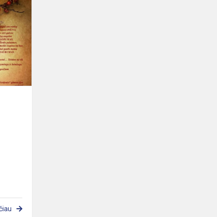
Sveikinimas
čiau