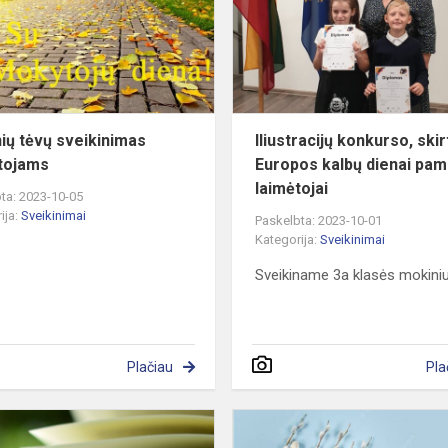
mokytojams
ių tėvų sveikinimas
Iliustracijų konkurso, ski
tojams
Europos kalbų dienai pami
laimėtojai
ta: 2023-10-05
ija:
Sveikinimai
Paskelbta: 2023-10-01
Kategorija:
Sveikinimai
Sveikiname 3a klasės mokini
Plačiau
Pla
Sveikinimas!