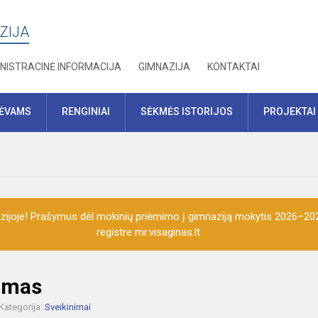
ZIJA
NISTRACINĖ INFORMACIJA
GIMNAZIJA
KONTAKTAI
TĖVAMS
RENGINIAI
SĖKMĖS ISTORIJOS
PROJEKTAI
ijoje! Prašymus dėl mokinių priėmimo į gimnaziją mokytis 2026–202
registre mr.visaginas.lt
nimas
Kategorija:
Sveikinimai