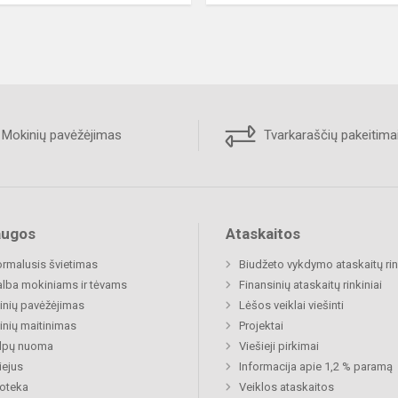
Mokinių pavėžėjimas
Tvarkaraščių pakeitima
augos
Ataskaitos
rmalusis švietimas
Biudžeto vykdymo ataskaitų rin
lba mokiniams ir tėvams
Finansinių ataskaitų rinkiniai
nių pavėžėjimas
Lėšos veiklai viešinti
nių maitinimas
Projektai
alpų nuoma
Viešieji pirkimai
ejus
Informacija apie 1,2 % paramą
ioteka
Veiklos ataskaitos