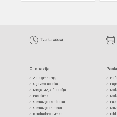
Tvarkaraščiai
Gimnazija
Pasl
Apie gimnaziją
Nefo
Ugdymo aplinka
Paga
Misija, vizija, filosofija
Moki
Pasiekimai
Moki
Gimnazijos simboliai
Pat
Gimnazijos himnas
Muzi
Bendradarbiavimas
Bibl