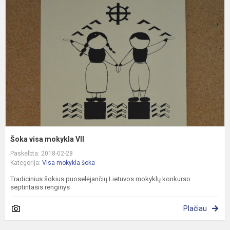
v
m
V
Šoka visa mokykla VII
Paskelbta: 2018-02-28
Kategorija:
Visa mokykla šoka
Tradicinius šokius puoselėjančių Lietuvos mokyklų konkurso
septintasis renginys
Plačiau