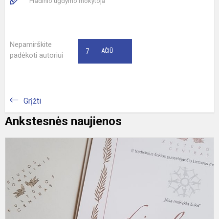
Pradinio ugdymo mokytoja
Nepamirškite
7
AČIŪ
padėkoti autoriui
Grįžti
Ankstesnės naujienos
K
,
m
š
I
v