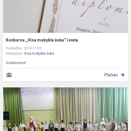
Konkurse ,,Visa mokykla šoka“ I vieta
Paskelbta: 2018-11-05
Kategorija:
Visa mokykla šoka
Sveikiname!
Plačiau
V
m
š
X