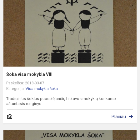
V
Šoka visa mokykla VIII
Paskelbta: 2018-03-07
Kategorija:
Visa mokykla šoka
Tradicinius šokius puoselėjančių Lietuvos mokyklų konkurso
aštuntasis renginys
Plačiau
Š