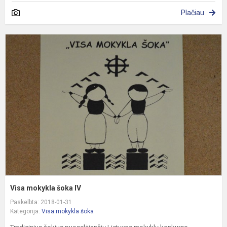
Plačiau
V
m
š
I
Visa mokykla šoka IV
Paskelbta: 2018-01-31
Kategorija:
Visa mokykla šoka