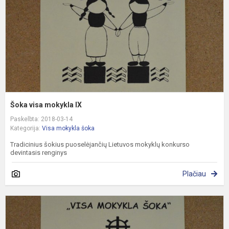
Šoka visa mokykla IX
Paskelbta: 2018-03-14
Kategorija:
Visa mokykla šoka
Tradicinius šokius puoselėjančių Lietuvos mokyklų konkurso
devintasis renginys
Plačiau
Š
v
m