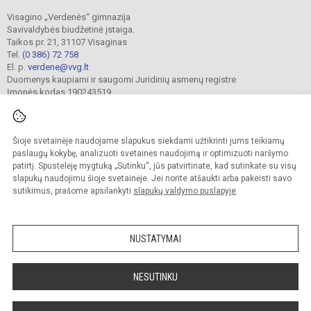
Visagino „Verdenės“ gimnazija
Savivaldybės biudžetinė įstaiga.
Taikos pr. 21, 31107 Visaginas
Tel.
(0 386) 72 758
El. p.
verdene@vvg.lt
Duomenys kaupiami ir saugomi Juridinių asmenų registre
Įmonės kodas 190243519
Šioje svetainėje naudojame slapukus siekdami užtikrinti jums teikiamų
© 2022. Visagino „Verdenės“ gimnazija. Visos teisės saugomos.
Kopijuoti turinį be raštiško gimnazijos sutikimo griežtai draudžiama.
paslaugų kokybę, analizuoti svetainės naudojimą ir optimizuoti naršymo
patirtį. Spustelėję mygtuką „Sutinku“, jūs patvirtinate, kad sutinkate su visų
Versija neįgaliesiems
Slapukų valdymas
slapukų naudojimu šioje svetainėje. Jei norite atšaukti arba pakeisti savo
sutikimus, prašome apsilankyti
slapukų valdymo puslapyje
.
Sumanus būdas atnaujinti
mokyklos interneto
svetainę
NUSTATYMAI
NESUTINKU