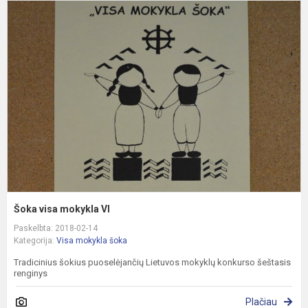
Š
v
m
V
Šoka visa mokykla VI
Paskelbta: 2018-02-14
Kategorija:
Visa mokykla šoka
Tradicinius šokius puoselėjančių Lietuvos mokyklų konkurso šeštasis
renginys
Plačiau