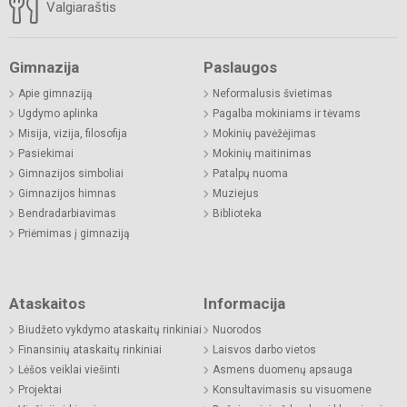
Valgiaraštis
Gimnazija
Paslaugos
Apie gimnaziją
Neformalusis švietimas
Ugdymo aplinka
Pagalba mokiniams ir tėvams
Misija, vizija, filosofija
Mokinių pavėžėjimas
Pasiekimai
Mokinių maitinimas
Gimnazijos simboliai
Patalpų nuoma
Gimnazijos himnas
Muziejus
Bendradarbiavimas
Biblioteka
Priėmimas į gimnaziją
Ataskaitos
Informacija
Biudžeto vykdymo ataskaitų rinkiniai
Nuorodos
Finansinių ataskaitų rinkiniai
Laisvos darbo vietos
Lėšos veiklai viešinti
Asmens duomenų apsauga
Projektai
Konsultavimasis su visuomene