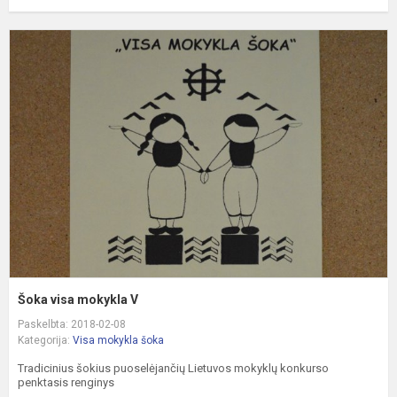
Š
v
m
V
Šoka visa mokykla V
Paskelbta: 2018-02-08
Kategorija:
Visa mokykla šoka
Tradicinius šokius puoselėjančių Lietuvos mokyklų konkurso
penktasis renginys