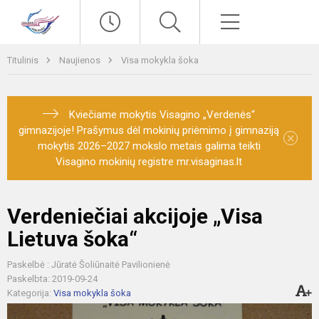
Paieška
Meniu
Titulinis
Naujienos
Visa mokykla šoka
Kviečiame mokytis Visagino „Verdenės“
gimnazijoje! Prašymus dėl mokinių priėmimo į gimnaziją
×
mokytis 2026–2027 mokslo metais galima teikti
Visagino mokinių registre mr.visaginas.lt
Verdeniečiai akcijoje „Visa
Lietuva šoka“
Paskelbė : Jūratė Šoliūnaitė Pavilionienė
Paskelbta: 2019-09-24
Kategorija:
Visa mokykla šoka