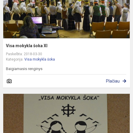
Visa mokykla šoka XI
Paskelbta: 2018-03-30
Kategorija:
Visa mokykla šoka
Baigiamasis renginys
Plačiau
Š
v
m
X