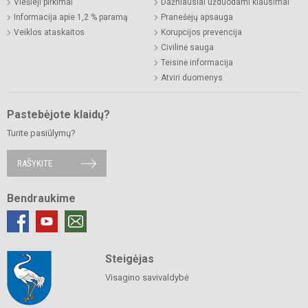
Viešieji pirkimai
Dažniausiai užduodami klausimai
Informacija apie 1,2 % paramą
Pranešėjų apsauga
Veiklos ataskaitos
Korupcijos prevencija
Civilinė sauga
Teisinė informacija
Atviri duomenys
Pastebėjote klaidų?
Turite pasiūlymų?
RAŠYKITE
Bendraukime
Steigėjas
Visagino savivaldybė