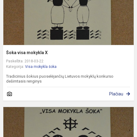
Šoka visa mokykla X
Paskelbta: 2018-03-22
Kategorija:
Visa mokykla šoka
Tradicinius šokius puoselėjančių Lietuvos mokyklų konkurso
dešimtasis renginys
Plačiau
Š
v
m
I