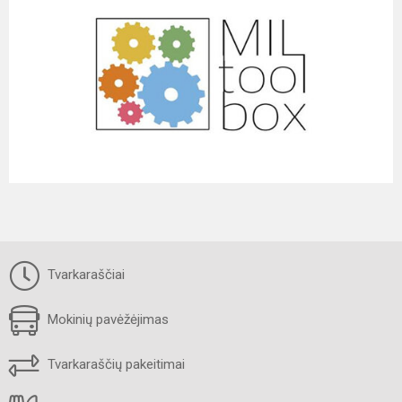
Tvarkaraščiai
Mokinių pavėžėjimas
Tvarkaraščių pakeitimai