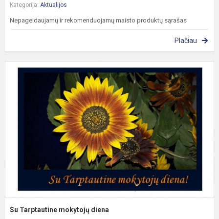
Kategorija:
Aktualijos
Nepageidaujamų ir rekomenduojamų maisto produktų sąrašas
Plačiau
S
T
m
d
Su Tarptautine mokytojų diena