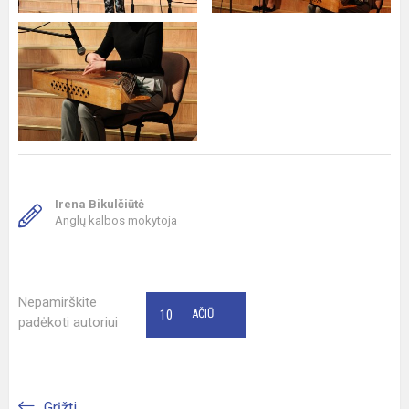
Irena Bikulčiūtė
Anglų kalbos mokytoja
Nepamirškite
10
AČIŪ
padėkoti autoriui
Grįžti