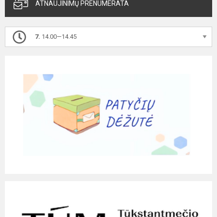
ATNAUJINIMŲ PRENUMERATA
7.
14.00—14.45