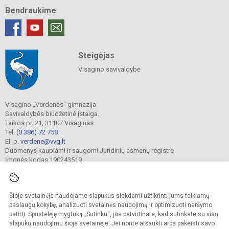
Bendraukime
Steigėjas
Visagino savivaldybė
Visagino „Verdenės“ gimnazija
Savivaldybės biudžetinė įstaiga.
Taikos pr. 21, 31107 Visaginas
Tel.
(0 386) 72 758
El. p.
verdene@vvg.lt
Duomenys kaupiami ir saugomi Juridinių asmenų registre
Įmonės kodas 190243519
Šioje svetainėje naudojame slapukus siekdami užtikrinti jums teikiamų
© 2022. Visagino „Verdenės“ gimnazija. Visos teisės saugomos.
Kopijuoti turinį be raštiško gimnazijos sutikimo griežtai draudžiama.
paslaugų kokybę, analizuoti svetainės naudojimą ir optimizuoti naršymo
patirtį. Spustelėję mygtuką „Sutinku“, jūs patvirtinate, kad sutinkate su visų
Versija neįgaliesiems
Slapukų valdymas
slapukų naudojimu šioje svetainėje. Jei norite atšaukti arba pakeisti savo