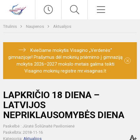
Paieška
Meniu
Titulinis
Naujienos
Aktualijos
Kviečiame mokytis Visagino „Verdenės“
gimnazijoje! Prašymus dėl mokinių priėmimo į gimnaziją
×
mokytis 2026–2027 mokslo metais galima teikti
Visagino mokinių registre mr.visaginas.lt
LAPKRIČIO 18 DIENA –
LATVIJOS
NEPRIKLAUSOMYBĖS DIENA
Paskelbė : Jūratė Šoliūnaitė Pavilionienė
Paskelbta: 2018-11-16
Kategorija:
Aktualijos