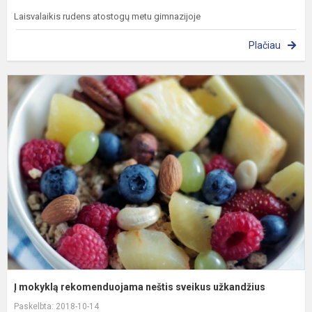
Laisvalaikis rudens atostogų metu gimnazijoje
Plačiau
Į
m
r
n
s
u
Į mokyklą rekomenduojama neštis sveikus užkandžius
Paskelbta: 2018-10-14