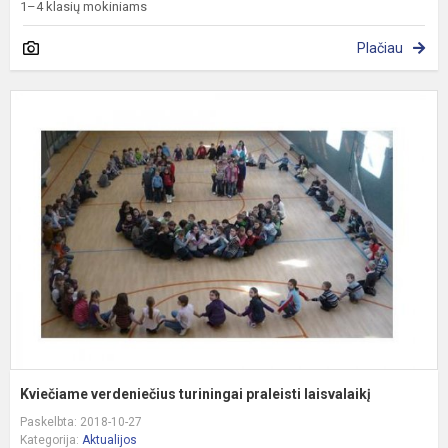
1–4 klasių mokiniams
Plačiau
K
v
t
p
l
Kviečiame verdeniečius turiningai praleisti laisvalaikį
Paskelbta: 2018-10-27
Kategorija:
Aktualijos