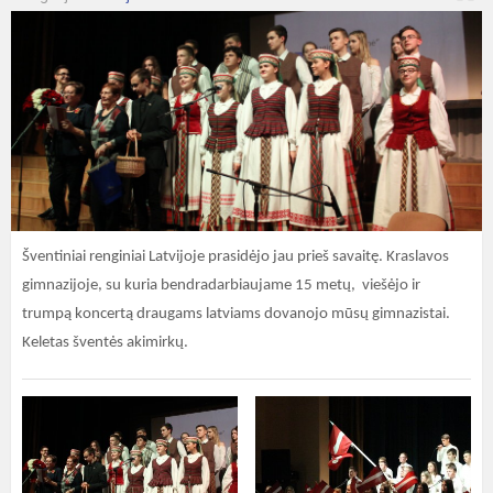
Šventiniai renginiai Latvijoje prasidėjo jau prieš savaitę. Kraslavos
gimnazijoje, su kuria bendradarbiaujame 15 metų, viešėjo ir
trumpą koncertą draugams latviams dovanojo mūsų gimnazistai.
Keletas šventės akimirkų.