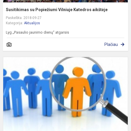
Susitikimas su Popiežiumi Vilniuje Katedros aikštėje
Paskelbta: 2018-09-27
Kategorija:
Aktualijos
Lyg „Pasaulio jaunimo dienų“ atgarsis
Plačiau
S
k
V
„
g
d