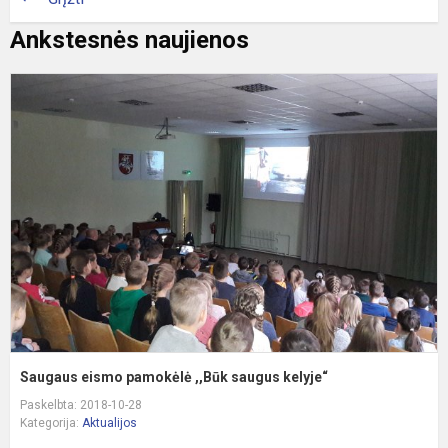
Ankstesnės naujienos
S
e
p
,
s
k
Saugaus eismo pamokėlė ,,Būk saugus kelyje“
Paskelbta: 2018-10-28
Kategorija:
Aktualijos