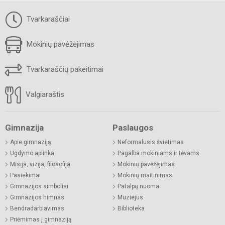
Tvarkaraščiai
Mokinių pavėžėjimas
Tvarkaraščių pakeitimai
Valgiaraštis
Gimnazija
Paslaugos
Apie gimnaziją
Neformalusis švietimas
Ugdymo aplinka
Pagalba mokiniams ir tėvams
Misija, vizija, filosofija
Mokinių pavėžėjimas
Pasiekimai
Mokinių maitinimas
Gimnazijos simboliai
Patalpų nuoma
Gimnazijos himnas
Muziejus
Bendradarbiavimas
Biblioteka
Priėmimas į gimnaziją