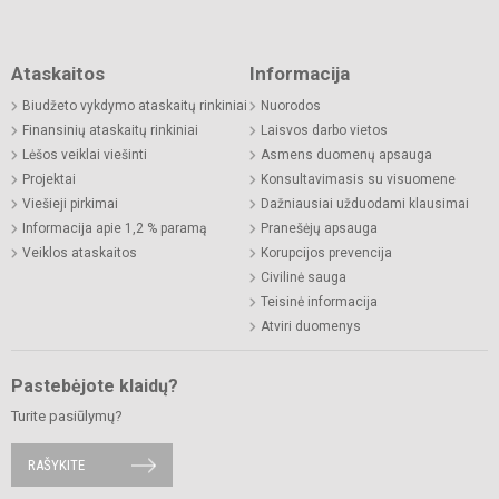
Ataskaitos
Informacija
Biudžeto vykdymo ataskaitų rinkiniai
Nuorodos
Finansinių ataskaitų rinkiniai
Laisvos darbo vietos
Lėšos veiklai viešinti
Asmens duomenų apsauga
Projektai
Konsultavimasis su visuomene
Viešieji pirkimai
Dažniausiai užduodami klausimai
Informacija apie 1,2 % paramą
Pranešėjų apsauga
Veiklos ataskaitos
Korupcijos prevencija
Civilinė sauga
Teisinė informacija
Atviri duomenys
Pastebėjote klaidų?
Turite pasiūlymų?
RAŠYKITE