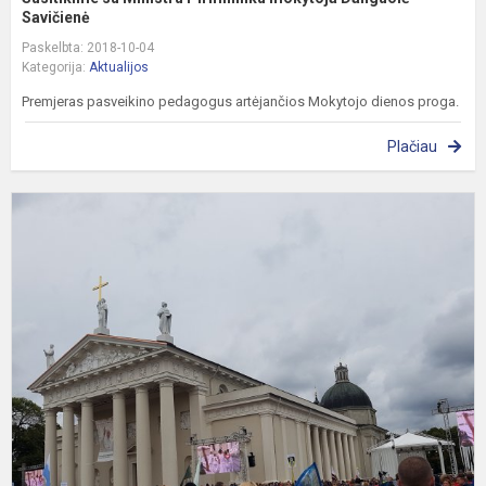
Savičienė
Paskelbta: 2018-10-04
Kategorija:
Aktualijos
Premjeras pasveikino pedagogus artėjančios Mokytojo dienos proga.
Plačiau
S
s
P
V
K
a