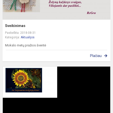
Sveikinimas
Paskelbta: 2018-08-31
Kategorija:
Aktualijos
Mokslo metų pražios šventė
Plačiau
V
I
2
-
2
M
M