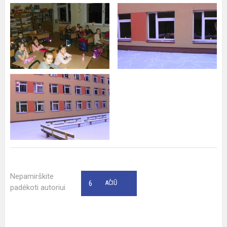
Nepamirškite
6
AČIŪ
padėkoti autoriui