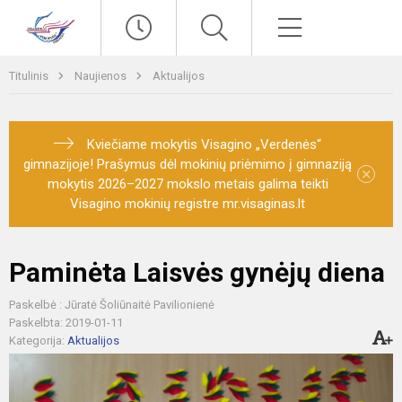
Paieška
Meniu
Titulinis
Naujienos
Aktualijos
Kviečiame mokytis Visagino „Verdenės“
gimnazijoje! Prašymus dėl mokinių priėmimo į gimnaziją
×
mokytis 2026–2027 mokslo metais galima teikti
Visagino mokinių registre mr.visaginas.lt
Paminėta Laisvės gynėjų diena
Paskelbė : Jūratė Šoliūnaitė Pavilionienė
Paskelbta: 2019-01-11
Kategorija:
Aktualijos