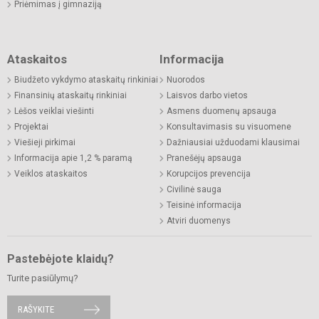
Priėmimas į gimnaziją
Ataskaitos
Informacija
Biudžeto vykdymo ataskaitų rinkiniai
Nuorodos
Finansinių ataskaitų rinkiniai
Laisvos darbo vietos
Lėšos veiklai viešinti
Asmens duomenų apsauga
Projektai
Konsultavimasis su visuomene
Viešieji pirkimai
Dažniausiai užduodami klausimai
Informacija apie 1,2 % paramą
Pranešėjų apsauga
Veiklos ataskaitos
Korupcijos prevencija
Civilinė sauga
Teisinė informacija
Atviri duomenys
Pastebėjote klaidų?
Turite pasiūlymų?
RAŠYKITE