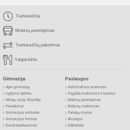
Tvarkaraščiai
Mokinių pavėžėjimas
Tvarkaraščių pakeitimai
Valgiaraštis
Gimnazija
Paslaugos
Apie gimnaziją
Neformalusis švietimas
Ugdymo aplinka
Pagalba mokiniams ir tėvams
Misija, vizija, filosofija
Mokinių pavėžėjimas
Pasiekimai
Mokinių maitinimas
Gimnazijos simboliai
Patalpų nuoma
Gimnazijos himnas
Muziejus
Bendradarbiavimas
Biblioteka