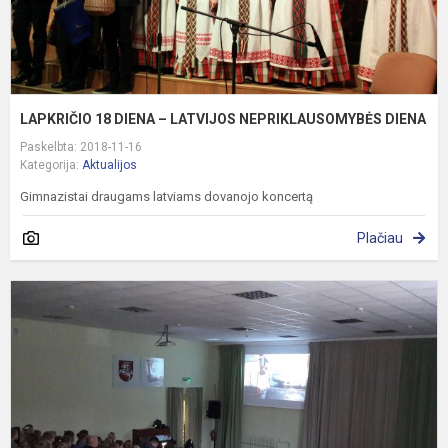
LAPKRIČIO 18 DIENA – LATVIJOS NEPRIKLAUSOMYBĖS DIENA
Paskelbta: 2018-11-16
Kategorija:
Aktualijos
Gimnazistai draugams latviams dovanojo koncertą
Plačiau
S
e
p
,
s
k