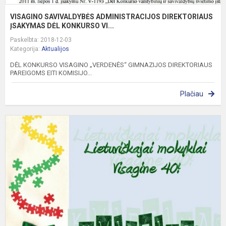
VISAGINO SAVIVALDYBĖS ADMINISTRACIJOS DIREKTORIAUS
ĮSAKYMAS DĖL KONKURSO VI...
Paskelbta: 2018-12-03
Kategorija:
Aktualijos
DĖL KONKURSO VISAGINO „VERDENĖS“ GIMNAZIJOS DIREKTORIAUS
PAREIGOMS EITI KOMISIJO...
Plačiau
L
m
V
4