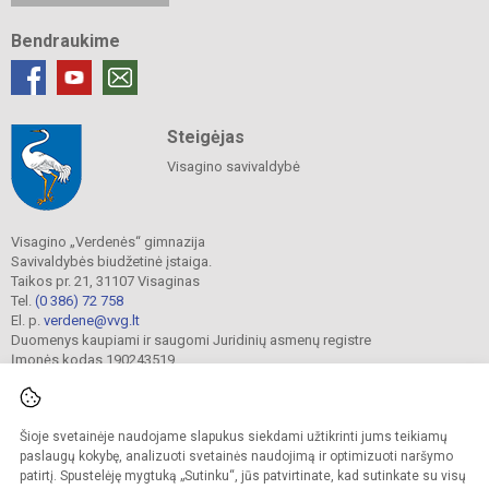
Bendraukime
Steigėjas
Visagino savivaldybė
Visagino „Verdenės“ gimnazija
Savivaldybės biudžetinė įstaiga.
Taikos pr. 21, 31107 Visaginas
Tel.
(0 386) 72 758
El. p.
verdene@vvg.lt
Duomenys kaupiami ir saugomi Juridinių asmenų registre
Įmonės kodas 190243519
Šioje svetainėje naudojame slapukus siekdami užtikrinti jums teikiamų
© 2022. Visagino „Verdenės“ gimnazija. Visos teisės saugomos.
Kopijuoti turinį be raštiško gimnazijos sutikimo griežtai draudžiama.
paslaugų kokybę, analizuoti svetainės naudojimą ir optimizuoti naršymo
patirtį. Spustelėję mygtuką „Sutinku“, jūs patvirtinate, kad sutinkate su visų
Versija neįgaliesiems
Slapukų valdymas