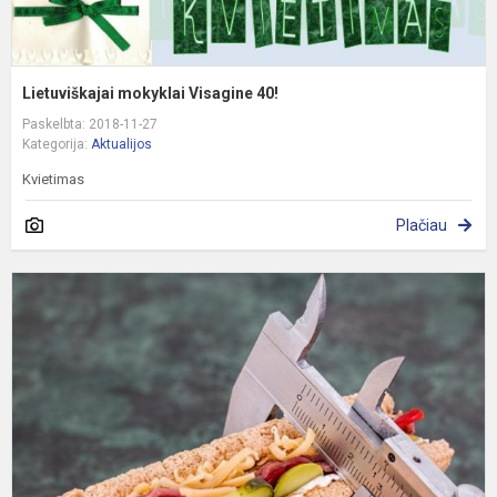
Lietuviškajai mokyklai Visagine 40!
Paskelbta: 2018-11-27
Kategorija:
Aktualijos
Kvietimas
Plačiau
S
K
P