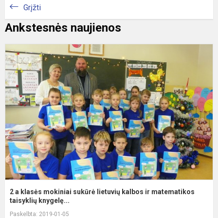
Grįžti
Ankstesnės naujienos
2
a
k
m
s
l
k
ir
m
t..
2 a klasės mokiniai sukūrė lietuvių kalbos ir matematikos
taisyklių knygelę...
Paskelbta: 2019-01-05