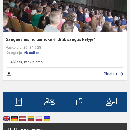
Saugaus eismo pamokėlė ,,Būk saugus kelyje“
Paskelbta: 2018-10-28
Kategorija:
Aktualijos
1–4 klasių mokiniams
Plačiau