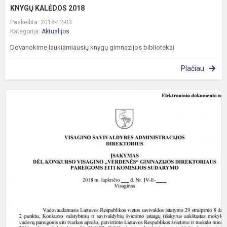
KNYGŲ KALĖDOS 2018
Paskelbta: 2018-12-03
Kategorija:
Aktualijos
Dovanokime laukiamiausių knygų gimnazijos bibliotekai
Plačiau
V
S
A
D
Į