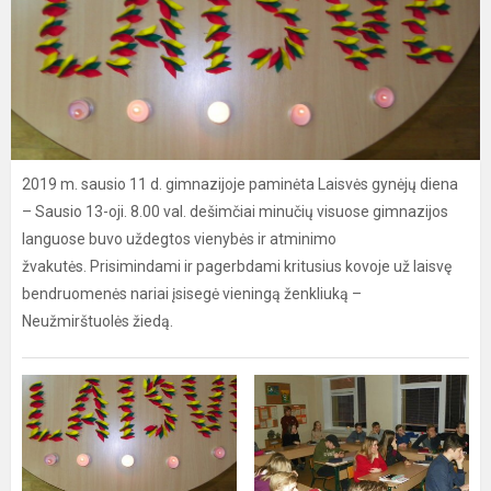
2019 m. sausio 11 d. gimnazijoje paminėta Laisvės gynėjų diena
– Sausio 13-oji. 8.00 val. dešimčiai minučių visuose gimnazijos
languose buvo uždegtos vienybės ir atminimo
žvakutės. Prisimindami ir pagerbdami kritusius kovoje už laisvę
bendruomenės nariai įsisegė vieningą ženkliuką –
Neužmirštuolės žiedą.