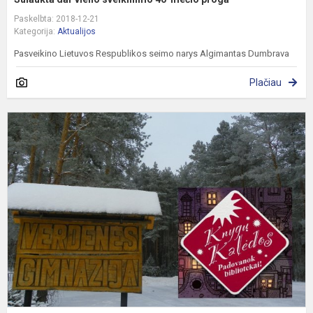
Paskelbta: 2018-12-21
Kategorija:
Aktualijos
Pasveikino Lietuvos Respublikos seimo narys Algimantas Dumbrava
Plačiau
K
K
2