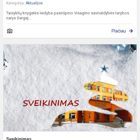
Kategorija:
Aktualijos
Taisyklių knygelės leidyba pasirūpino Visagino savivaldybės tarybos
narys Sergej...
Plačiau
S
Sveikinimas