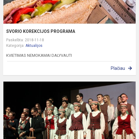
SVORIO KOREKCIJOS PROGRAMA
Paskelbta: 2018-11-18
Kategorija:
Aktualijos
KVIETIMAS NEMOKAMAI DALYVAUTI
Plačiau
L
1
D
–
L
N
D