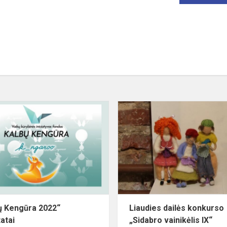
„Kalbų
Kengūra
2022“
rezultatai
ų Kengūra 2022“
Liaudies dailės konkurso
atai
„Sidabro vainikėlis IX“