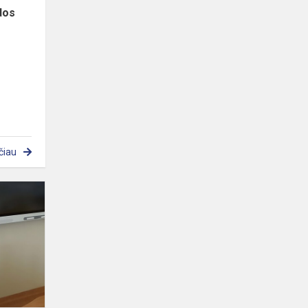
dos
čiau
Tiriamųjų
darbų
konkurse
verdenietė
tapo
laureate