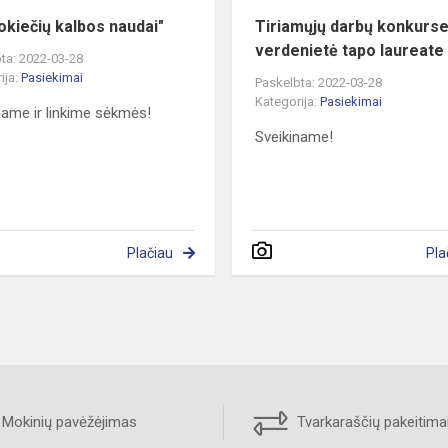
vokiečių kalbos naudai"
Tiriamųjų darbų konkurs
verdenietė tapo laureate
ta: 2022-03-28
ija:
Pasiekimai
Paskelbta: 2022-03-28
Kategorija:
Pasiekimai
name ir linkime sėkmės!
Sveikiname!
Plačiau
Pla
Mokinių pavėžėjimas
Tvarkaraščių pakeitima