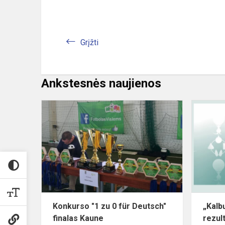
Grįžti
Ankstesnės naujienos
Konkurso
"1
zu
0
für
Deutsch"
finalas
Kaune
Konkurso "1 zu 0 für Deutsch"
„Kalb
finalas Kaune
rezult