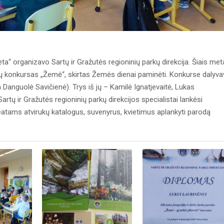
“ organizavo Sartų ir Gražutės regioninių parkų direkcija. Šiais met
arbų konkursas „Žemė“, skirtas Žemės dienai paminėti. Konkurse dalyv
Danguolė Savičienė). Trys iš jų – Kamilė Ignatjevaitė, Lukas
artų ir Gražutės regioninių parkų direkcijos specialistai lankėsi
reatams atvirukų katalogus, suvenyrus, kvietimus aplankyti parodą