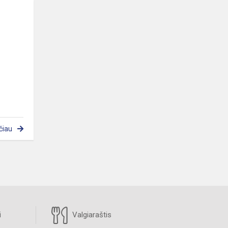
e
čiau
i
Valgiaraštis