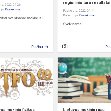
regioninio turo rezultatai
ta: 2022-04-26
ija:
Pasiekimai
Paskelbta: 2022-04-11
Kategorija:
Pasiekimai
džiai sveikiname mokinius!
Sveikiname!
Plačiau
Pla
Lietuvos
mokinių
fizikos
olimpiados
rezultatai
vos mokinių fizikos
Lietuvos mokinių rusų