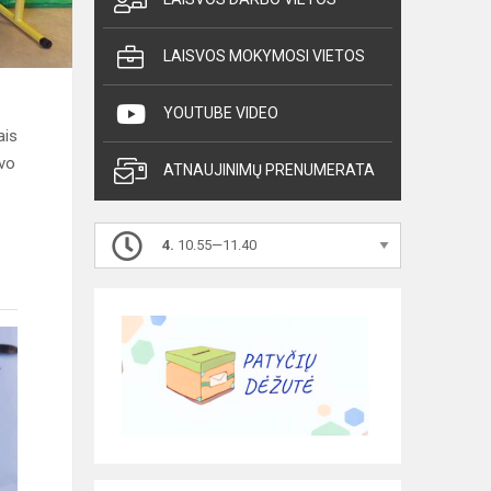
LAISVOS MOKYMOSI VIETOS
YOUTUBE VIDEO
ais
avo
ATNAUJINIMŲ PRENUMERATA
4.
10.55—11.40