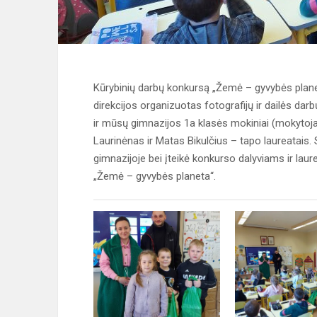
Kūrybinių darbų konkursą „Žemė – gyvybės planeta
direkcijos organizuotas fotografijų ir dailės d
ir mūsų gimnazijos 1a klasės mokiniai (mokytoja 
Laurinėnas ir Matas Bikulčius – tapo laureatais. S
gimnazijoje bei įteikė konkurso dalyviams ir lau
„Žemė – gyvybės planeta“.