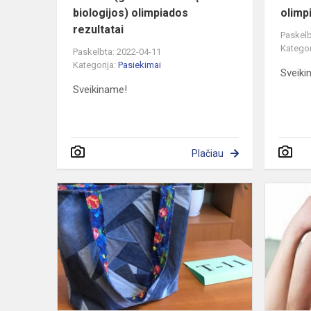
biologijos) olimpiados
olimp
rezultatai
Paskelb
Kategor
Paskelbta: 2022-04-11
Kategorija:
Pasiekimai
Sveiki
Sveikiname!
Plačiau
Technologij
olimpiados
rezultatai