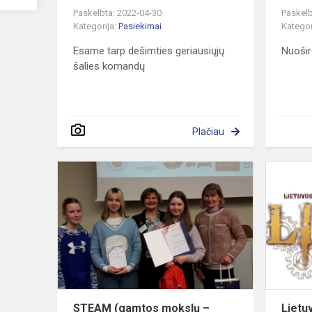
Paskelbta: 2022-04-30
Paskelb
Kategorija:
Pasiekimai
Kategor
Esame tarp dešimties geriausiųjų
Nuošir
šalies komandų
Plačiau
STEAM
(gamtos
mokslų
–
biologijos)
olimpiados
rezultatai
STEAM (gamtos mokslų –
Lietu