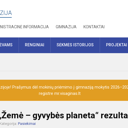
ZIJA
NISTRACINĖ INFORMACIJA
GIMNAZIJA
KONTAKTAI
TĖVAMS
RENGINIAI
SĖKMĖS ISTORIJOS
PROJEKTAI
ijoje! Prašymus dėl mokinių priėmimo į gimnaziją mokytis 2026–202
registre mr.visaginas.lt
„Žemė – gyvybės planeta“ rezulta
Kategorija:
Pasiekimai