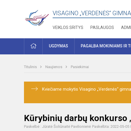
VISAGINO „VERDENĖS“ GIMNA
VEIKLOS SRITYS
PASLAUGOS
ADMI
PRADŽIA
UGDYMAS
PAGALBA MOKINIAMS IR 
Titulinis
Naujienos
Pasiekimai
Kviečiame mokytis Visagino „Verdenės“ gimnaz
Kūrybinių darbų konkurso 
Paskelbė : Jūratė Šoliūnaitė Pavilionienė
Paskelbta: 2022-05-05