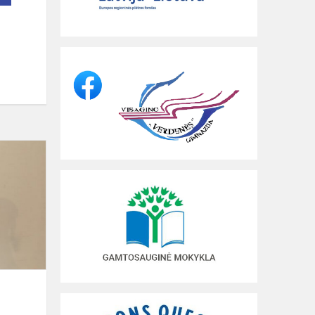
Liaudies
dailės
konkurso
„Sidabro
vainikėlis
IX“
regioninio...