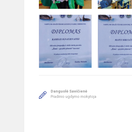
Danguolė Savičienė
Pradinio ugdymo mokytoja