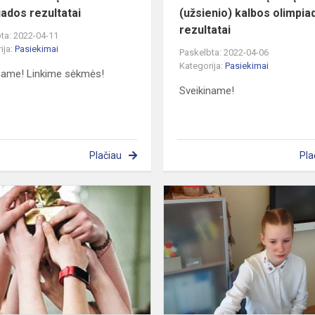
iados rezultatai
(užsienio) kalbos olimpia
rezultatai
ta: 2022-04-11
ija:
Pasiekimai
Paskelbta: 2022-04-06
Kategorija:
Pasiekimai
name! Linkime sėkmės!
Sveikiname!
Plačiau
Pla
ų
"1:0
vokiečių
kalbos
naudai"