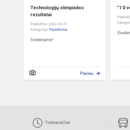
Technologijų olimpiados
"1:0 
rezultatai
Paskelb
Kategor
Paskelbta: 2022-03-31
Kategorija:
Pasiekimai
Sveiki
Sveikiname!
Plačiau
Tvarkaraščiai