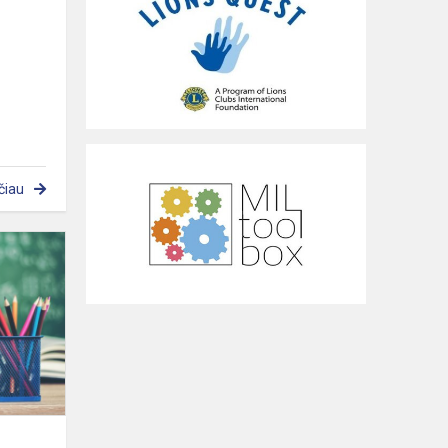
čiau
Lietuvos
mokinių
rusų
(užsienio)
kalbos
olimpiados
rezultat...