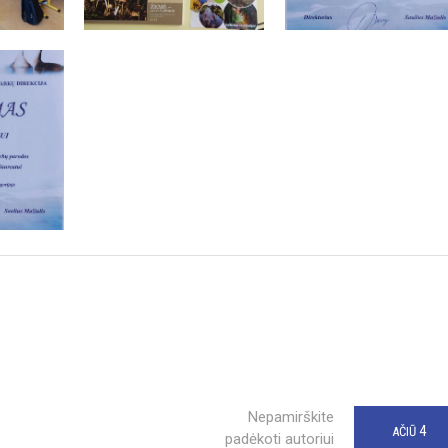
Nepamirškite
4
AČIŪ
padėkoti autoriui