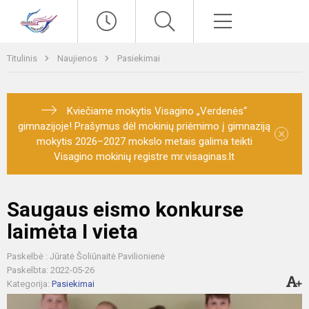
Paieška
Meniu
Titulinis
Naujienos
Pasiekimai
Kviečiame mokytis Visagino „Verdenės“
gimnazijoje! Prašymus dėl mokinių priėmimo į gimnaziją
×
mokytis 2026–2027 mokslo metais galima teikti
Visagino mokinių registre mr.visaginas.lt
Saugaus eismo konkurse
laimėta I vieta
Paskelbė : Jūratė Šoliūnaitė Pavilionienė
Paskelbta: 2022-05-26
Kategorija:
Pasiekimai