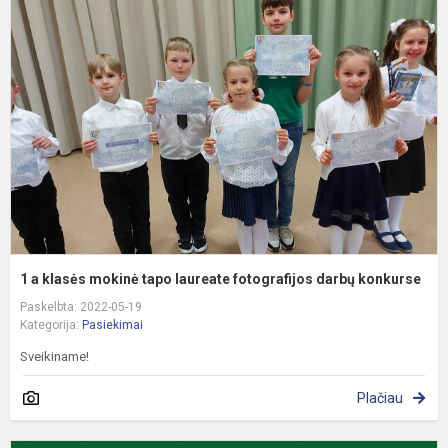
a
k
m
t
l
f
d
k
1 a klasės mokinė tapo laureate fotografijos darbų konkurse
Paskelbta: 2022-05-19
Kategorija:
Pasiekimai
Sveikiname!
Plačiau