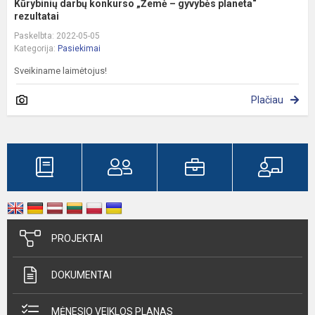
Kūrybinių darbų konkurso „Žemė – gyvybės planeta“
rezultatai
Paskelbta: 2022-05-05
Kategorija:
Pasiekimai
Sveikiname laimėtojus!
Plačiau
PROJEKTAI
DOKUMENTAI
MĖNESIO VEIKLOS PLANAS