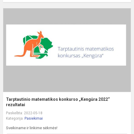
T
m
k
„
2
r
Tarptautinio matematikos konkurso „Kengūra 2022“
rezultatai
Paskelbta: 2022-05-18
Kategorija:
Pasiekimai
Sveikiname ir linkime sėkmės!