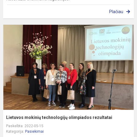
Plačiau
L
m
t
o
r
Lietuvos mokinių technologijų olimpiados rezultatai
Paskelbta: 2022-05-15
Kategorija:
Pasiekimai