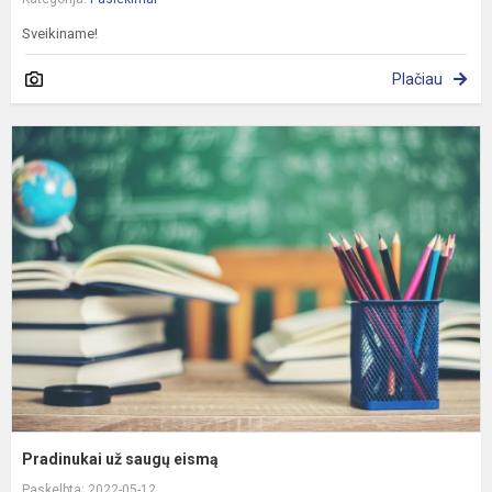
Sveikiname!
Plačiau
P
u
s
e
Pradinukai už saugų eismą
Paskelbta: 2022-05-12