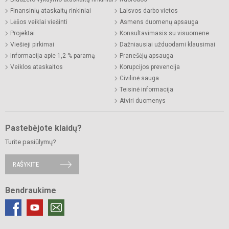
Finansinių ataskaitų rinkiniai
Laisvos darbo vietos
Lėšos veiklai viešinti
Asmens duomenų apsauga
Projektai
Konsultavimasis su visuomene
Viešieji pirkimai
Dažniausiai užduodami klausimai
Informacija apie 1,2 % paramą
Pranešėjų apsauga
Veiklos ataskaitos
Korupcijos prevencija
Civilinė sauga
Teisinė informacija
Atviri duomenys
Pastebėjote klaidų?
Turite pasiūlymų?
RAŠYKITE
Bendraukime