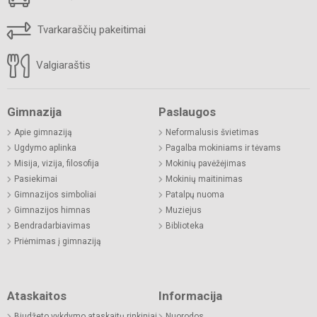
Tvarkaraščių pakeitimai
Valgiaraštis
Gimnazija
Paslaugos
Apie gimnaziją
Neformalusis švietimas
Ugdymo aplinka
Pagalba mokiniams ir tėvams
Misija, vizija, filosofija
Mokinių pavėžėjimas
Pasiekimai
Mokinių maitinimas
Gimnazijos simboliai
Patalpų nuoma
Gimnazijos himnas
Muziejus
Bendradarbiavimas
Biblioteka
Priėmimas į gimnaziją
Ataskaitos
Informacija
Biudžeto vykdymo ataskaitų rinkiniai
Nuorodos