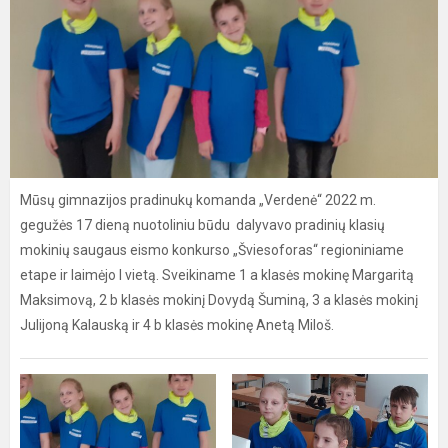
Mūsų gimnazijos pradinukų komanda „Verdenė“ 2022 m.
gegužės 17 dieną nuotoliniu būdu dalyvavo pradinių klasių
mokinių saugaus eismo konkurso „Šviesoforas“ regioniniame
etape ir laimėjo I vietą. Sveikiname 1 a klasės mokinę Margaritą
Maksimovą, 2 b klasės mokinį Dovydą Šuminą, 3 a klasės mokinį
Julijoną Kalauską ir 4 b klasės mokinę Anetą Miloš.