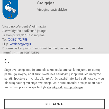
Steigėjas
Visagino savivaldybė
Visagino „Verdenės“ gimnazija
Savivaldybės biudžetinė įstaiga.
Taikos pr. 21, 31107 Visaginas
Tel.
(0 386) 72 758
El. p.
verdene@vvg.lt
Duomenys kaupiami ir saugomi Juridinių asmenų registre
Įmonės kodas 190243519
Šioje svetainėje naudojame slapukus siekdami užtikrinti jums teikiamų
© 2022. Visagino „Verdenės“ gimnazija. Visos teisės saugomos.
Kopijuoti turinį be raštiško gimnazijos sutikimo griežtai draudžiama.
paslaugų kokybę, analizuoti svetainės naudojimą ir optimizuoti naršymo
patirtį. Spustelėję mygtuką „Sutinku“, jūs patvirtinate, kad sutinkate su visų
Versija neįgaliesiems
Slapukų valdymas
slapukų naudojimu šioje svetainėje. Jei norite atšaukti arba pakeisti savo
sutikimus, prašome apsilankyti
slapukų valdymo puslapyje
.
Sumanus būdas atnaujinti
mokyklos interneto
svetainę
NUSTATYMAI