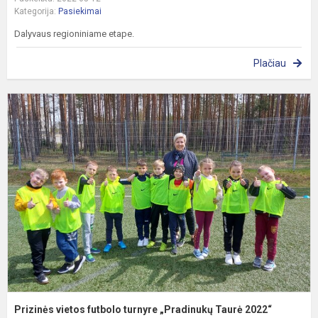
Kategorija:
Pasiekimai
Dalyvaus regioniniame etape.
Plačiau
P
v
f
t
„
T
2
Prizinės vietos futbolo turnyre „Pradinukų Taurė 2022“