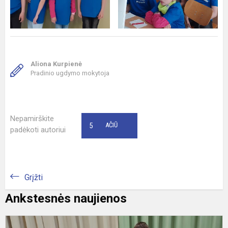
Aliona Kurpienė
Pradinio ugdymo mokytoja
Nepamirškite
5
AČIŪ
padėkoti autoriui
Grįžti
Ankstesnės naujienos
1