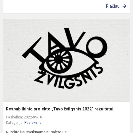
Plačiau
R
p
„
ž
2
r
Respublikinio projekto „Tavo žvilgsnis 2022“ rezultatai
Paskelbta: 2022-05-18
Kategorija:
Pasiekimai
Nuoširdžiai sveikiname nugalėtojus!