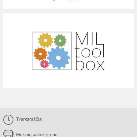
Tvarkaraščiai
Mokinių pavėžėjimas