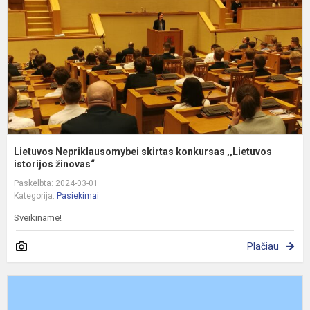
,
is
Lietuvos Nepriklausomybei skirtas konkursas ,,Lietuvos
istorijos žinovas“
Paskelbta: 2024-03-01
Kategorija:
Pasiekimai
Sveikiname!
Plačiau
I
o