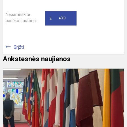
Nepamirškite
2
AČIŪ
padėkoti autoriui
Grįžti
Ankstesnės naujienos
P
3
o
L
m
r
(
k