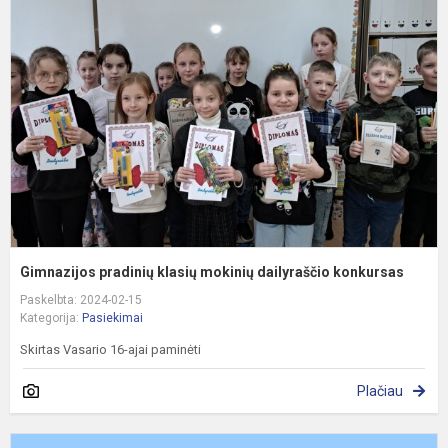
p
k
m
d
k
Gimnazijos pradinių klasių mokinių dailyraščio konkursas
Paskelbta: 2024-02-15
Kategorija:
Pasiekimai
Skirtas Vasario 16-ajai paminėti
Plačiau
R