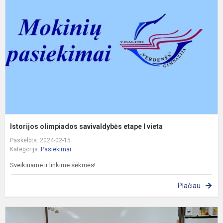
s
e
I
v
Istorijos olimpiados savivaldybės etape I vieta
Paskelbta: 2024-02-15
Kategorija:
Pasiekimai
Sveikiname ir linkime sėkmės!
Plačiau
G