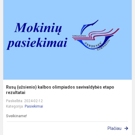
(
k
o
s
e
re
Rusų (užsienio) kalbos olimpiados savivaldybės etapo
rezultatai
Paskelbta: 2024-02-12
Kategorija:
Pasiekimai
Sveikiname!
Plačiau