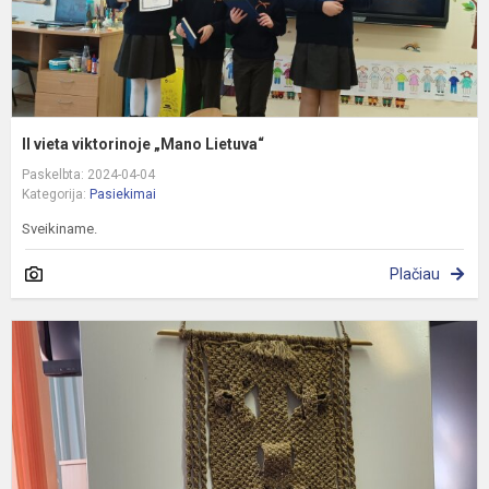
II vieta viktorinoje „Mano Lietuva“
Paskelbta: 2024-04-04
Kategorija:
Pasiekimai
Sveikiname.
Plačiau
T
o
r