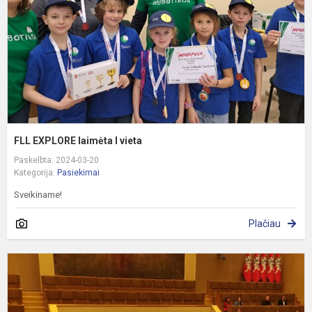
v
FLL EXPLORE laimėta I vieta
Paskelbta: 2024-03-20
Kategorija:
Pasiekimai
Sveikiname!
Plačiau
L
N
s
k