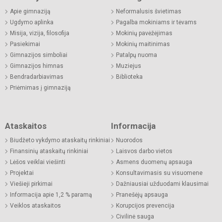
Apie gimnaziją
Neformalusis švietimas
Ugdymo aplinka
Pagalba mokiniams ir tėvams
Misija, vizija, filosofija
Mokinių pavėžėjimas
Pasiekimai
Mokinių maitinimas
Gimnazijos simboliai
Patalpų nuoma
Gimnazijos himnas
Muziejus
Bendradarbiavimas
Biblioteka
Priėmimas į gimnaziją
Ataskaitos
Informacija
Biudžeto vykdymo ataskaitų rinkiniai
Nuorodos
Finansinių ataskaitų rinkiniai
Laisvos darbo vietos
Lėšos veiklai viešinti
Asmens duomenų apsauga
Projektai
Konsultavimasis su visuomene
Viešieji pirkimai
Dažniausiai užduodami klausimai
Informacija apie 1,2 % paramą
Pranešėjų apsauga
Veiklos ataskaitos
Korupcijos prevencija
Civilinė sauga