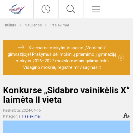
Paieška
Meniu
Titulinis
Naujienos
Pasiekimai
Kviečiame mokytis Visagino „Verdenės“
gimnazijoje! Prašymus dėl mokinių priėmimo į gimnaziją
×
mokytis 2026–2027 mokslo metais galima teikti
Visagino mokinių registre mr.visaginas.lt
Konkurse „Sidabro vainikėlis X“
laimėta II vieta
Paskelbta: 2024-04-16
Kategorija:
Pasiekimai