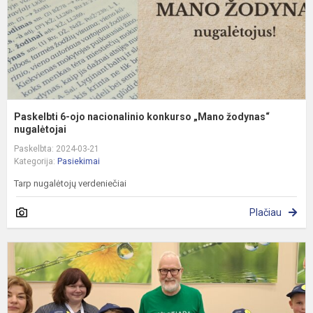
ž
n
Paskelbti 6-ojo nacionalinio konkurso „Mano žodynas“
nugalėtojai
Paskelbta: 2024-03-21
Kategorija:
Pasiekimai
Tarp nugalėtojų verdeniečiai
Plačiau
F
E
l
I