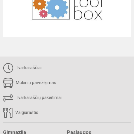
Tvarkaraščiai
Mokinių pavėžėjimas
Tvarkaraščių pakeitimai
Valgiaraštis
Gimnazija
Paslaugos