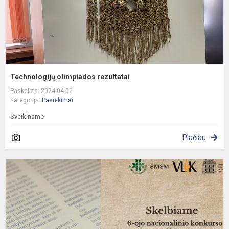
Technologijų olimpiados rezultatai
Paskelbta: 2024-04-02
Kategorija:
Pasiekimai
Sveikiname
Plačiau
P
6
o
n
k
„