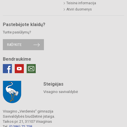
Teisinė informacija
Atviri duomenys
Pastebėjote klaidų?
Turite pasiūlymų?
RAŠYKITE
Bendraukime
Steigėjas
Visagino savivaldybė
Visagino „Verdenės“ gimnazija
Savivaldybės biudžetinė įstaiga.
Taikos pr. 21, 31107 Visaginas
Tel.
(0 386) 72 758