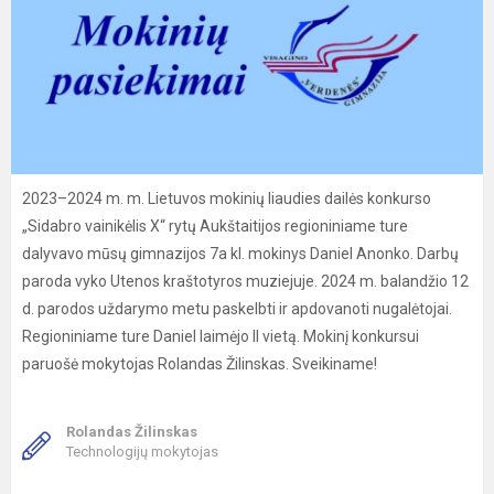
2023–2024 m. m. Lietuvos mokinių liaudies dailės konkurso
„Sidabro vainikėlis X“ rytų Aukštaitijos regioniniame ture
dalyvavo mūsų gimnazijos 7a kl. mokinys Daniel Anonko. Darbų
paroda vyko Utenos kraštotyros muziejuje. 2024 m. balandžio 12
d. parodos uždarymo metu paskelbti ir apdovanoti nugalėtojai.
Regioniniame ture Daniel laimėjo II vietą. Mokinį konkursui
paruošė mokytojas Rolandas Žilinskas. Sveikiname!
Rolandas Žilinskas
Technologijų mokytojas