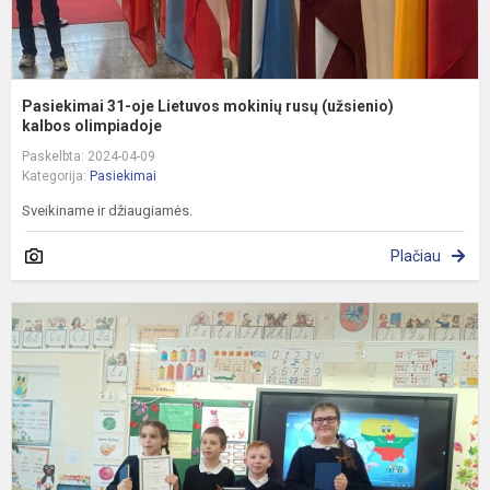
Pasiekimai 31-oje Lietuvos mokinių rusų (užsienio)
kalbos olimpiadoje
Paskelbta: 2024-04-09
Kategorija:
Pasiekimai
Sveikiname ir džiaugiamės.
Plačiau
II
v
v
„
L