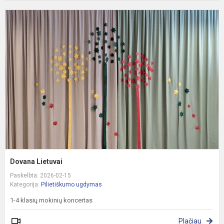
D
L
Dovana Lietuvai
Paskelbta: 2026-02-15
Kategorija:
Pilietiškumo ugdymas
1-4 klasių mokinių koncertas
Plačiau