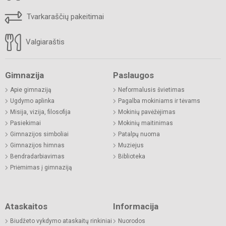
Tvarkaraščių pakeitimai
Valgiaraštis
Gimnazija
Paslaugos
Apie gimnaziją
Neformalusis švietimas
Ugdymo aplinka
Pagalba mokiniams ir tėvams
Misija, vizija, filosofija
Mokinių pavėžėjimas
Pasiekimai
Mokinių maitinimas
Gimnazijos simboliai
Patalpų nuoma
Gimnazijos himnas
Muziejus
Bendradarbiavimas
Biblioteka
Priėmimas į gimnaziją
Ataskaitos
Informacija
Biudžeto vykdymo ataskaitų rinkiniai
Nuorodos