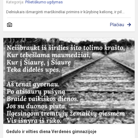
Kategorija:
Pilietiškumo ugdymas
Delniukais išmarginti marškinėliai primins ir kūrybinę kelionę, ir pil...
Plačiau
G
ir
v
d
V
g
Gedulo ir vilties diena Verdenės gimnazijoje