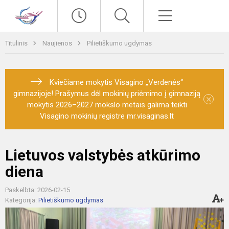
Paieška
Meniu
Titulinis
Naujienos
Pilietiškumo ugdymas
Kviečiame mokytis Visagino „Verdenės“
gimnazijoje! Prašymus dėl mokinių priėmimo į gimnaziją
×
mokytis 2026–2027 mokslo metais galima teikti
Visagino mokinių registre mr.visaginas.lt
Lietuvos valstybės atkūrimo
diena
Paskelbta: 2026-02-15
Kategorija:
Pilietiškumo ugdymas