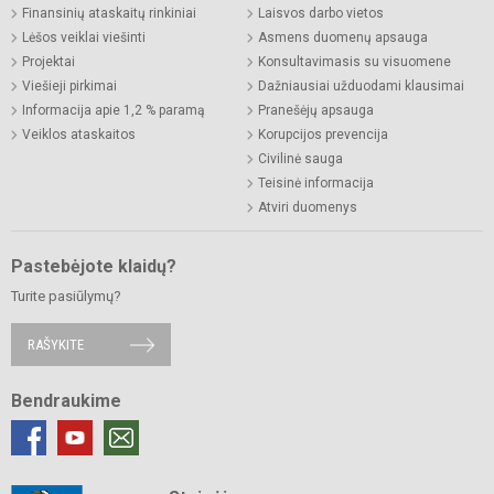
Finansinių ataskaitų rinkiniai
Laisvos darbo vietos
Lėšos veiklai viešinti
Asmens duomenų apsauga
Projektai
Konsultavimasis su visuomene
Viešieji pirkimai
Dažniausiai užduodami klausimai
Informacija apie 1,2 % paramą
Pranešėjų apsauga
Veiklos ataskaitos
Korupcijos prevencija
Civilinė sauga
Teisinė informacija
Atviri duomenys
Pastebėjote klaidų?
Turite pasiūlymų?
RAŠYKITE
Bendraukime