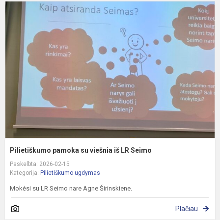
P
p
s
v
i
L
S
Pilietiškumo pamoka su viešnia iš LR Seimo
Paskelbta: 2026-02-15
Kategorija:
Pilietiškumo ugdymas
Mokėsi su LR Seimo nare Agne Širinskiene.
Plačiau