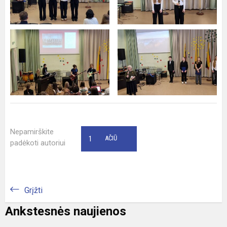
Nepamirškite
1
AČIŪ
padėkoti autoriui
Grįžti
Ankstesnės naujienos