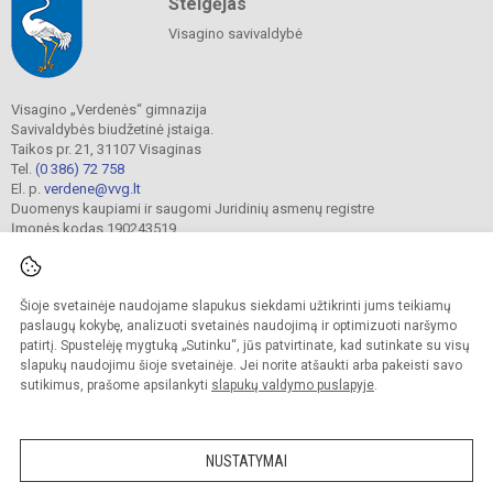
Steigėjas
Visagino savivaldybė
Visagino „Verdenės“ gimnazija
Savivaldybės biudžetinė įstaiga.
Taikos pr. 21, 31107 Visaginas
Tel.
(0 386) 72 758
El. p.
verdene@vvg.lt
Duomenys kaupiami ir saugomi Juridinių asmenų registre
Įmonės kodas 190243519
Šioje svetainėje naudojame slapukus siekdami užtikrinti jums teikiamų
© 2022. Visagino „Verdenės“ gimnazija. Visos teisės saugomos.
Kopijuoti turinį be raštiško gimnazijos sutikimo griežtai draudžiama.
paslaugų kokybę, analizuoti svetainės naudojimą ir optimizuoti naršymo
patirtį. Spustelėję mygtuką „Sutinku“, jūs patvirtinate, kad sutinkate su visų
Versija neįgaliesiems
Slapukų valdymas
slapukų naudojimu šioje svetainėje. Jei norite atšaukti arba pakeisti savo
sutikimus, prašome apsilankyti
slapukų valdymo puslapyje
.
Sumanus būdas atnaujinti
mokyklos interneto
svetainę
NUSTATYMAI