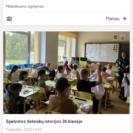
Pilietiškumo ugdymas
Plačiau
S
d
i
3
k
Spalvotos delniukų istorijos 3b klasėje
Paskelbta: 2025-10-02