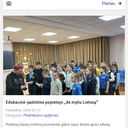
Plačiau
E
p
p
,
m
L
Edukacinė-pažintinė popietėje ,,Aš myliu Lietuvą"
Paskelbta: 2026-02-13
Kategorija:
Pilietiškumo ugdymas
Pradinių klasių mokinių komanda gilino savo žinias apie Lietuvą.