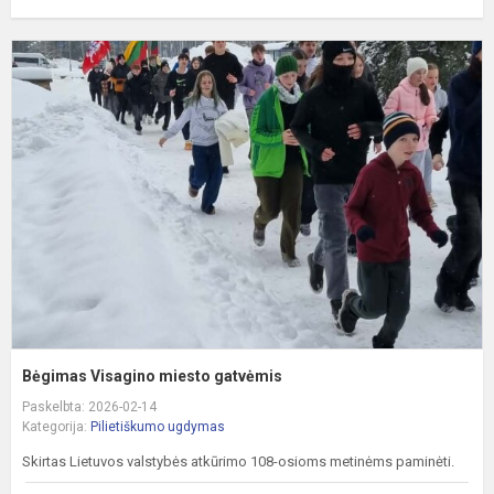
B
V
m
g
Bėgimas Visagino miesto gatvėmis
Paskelbta: 2026-02-14
Kategorija:
Pilietiškumo ugdymas
Skirtas Lietuvos valstybės atkūrimo 108-osioms metinėms paminėti.