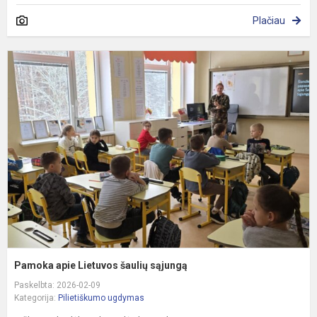
Plačiau
P
a
L
š
s
Pamoka apie Lietuvos šaulių sąjungą
Paskelbta: 2026-02-09
Kategorija:
Pilietiškumo ugdymas