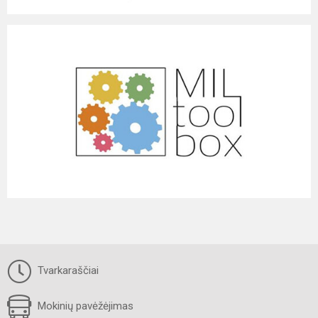
Tvarkaraščiai
Mokinių pavėžėjimas