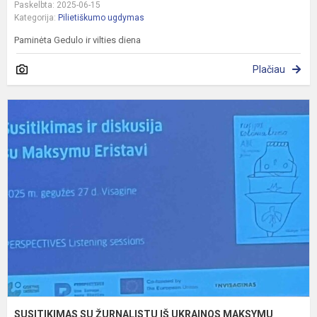
Paskelbta: 2025-06-15
Kategorija:
Pilietiškumo ugdymas
Paminėta Gedulo ir vilties diena
Plačiau
S
S
Ž
I
U
M
E
SUSITIKIMAS SU ŽURNALISTU IŠ UKRAINOS MAKSYMU