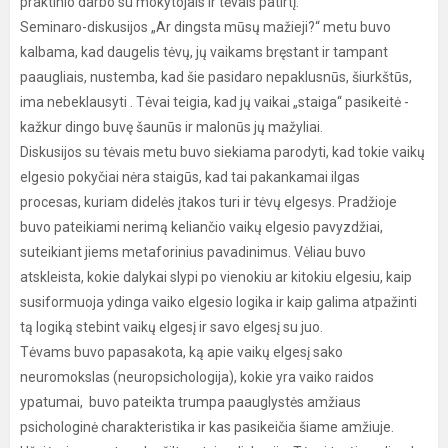
praktinio darbo su mokytojais ir tėvais patirtį.
Seminaro-diskusijos „Ar dingsta mūsų mažieji?“ metu buvo
kalbama, kad daugelis tėvų, jų vaikams bręstant ir tampant
paaugliais, nustemba, kad šie pasidaro nepaklusnūs, šiurkštūs,
ima nebeklausyti . Tėvai teigia, kad jų vaikai „staiga“ pasikeitė -
kažkur dingo buvę šaunūs ir malonūs jų mažyliai.
Diskusijos su tėvais metu buvo siekiama parodyti, kad tokie vaikų
elgesio pokyčiai nėra staigūs, kad tai pakankamai ilgas
procesas, kuriam didelės įtakos turi ir tėvų elgesys. Pradžioje
buvo pateikiami nerimą keliančio vaikų elgesio pavyzdžiai,
suteikiant jiems metaforinius pavadinimus. Vėliau buvo
atskleista, kokie dalykai slypi po vienokiu ar kitokiu elgesiu, kaip
susiformuoja ydinga vaiko elgesio logika ir kaip galima atpažinti
tą logiką stebint vaikų elgesį ir savo elgesį su juo.
Tėvams buvo papasakota, ką apie vaikų elgesį sako
neuromokslas (neuropsichologija), kokie yra vaiko raidos
ypatumai, buvo pateikta trumpa paauglystės amžiaus
psichologinė charakteristika ir kas pasikeičia šiame amžiuje.