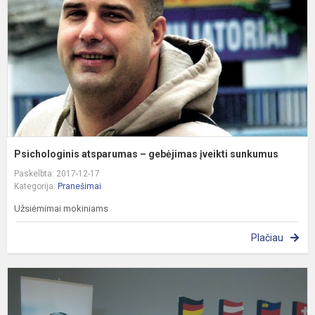
į
s
Psichologinis atsparumas – gebėjimas įveikti sunkumus
Paskelbta: 2017-12-17
Kategorija:
Pranešimai
Užsiėmimai mokiniams
Plačiau
L
v
d