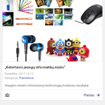
j
i
m
„Ketvirtasis jaunųjų informatikų mūšis“
Paskelbta: 2017-12-12
Kategorija:
Pranešimai
Visagino miesto informacinių technologijų konkurso rezultatai
Plačiau