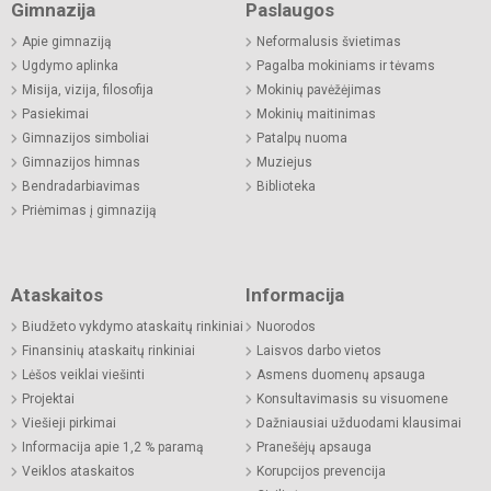
Gimnazija
Paslaugos
Apie gimnaziją
Neformalusis švietimas
Ugdymo aplinka
Pagalba mokiniams ir tėvams
Misija, vizija, filosofija
Mokinių pavėžėjimas
Pasiekimai
Mokinių maitinimas
Gimnazijos simboliai
Patalpų nuoma
Gimnazijos himnas
Muziejus
Bendradarbiavimas
Biblioteka
Priėmimas į gimnaziją
Ataskaitos
Informacija
Biudžeto vykdymo ataskaitų rinkiniai
Nuorodos
Finansinių ataskaitų rinkiniai
Laisvos darbo vietos
Lėšos veiklai viešinti
Asmens duomenų apsauga
Projektai
Konsultavimasis su visuomene
Viešieji pirkimai
Dažniausiai užduodami klausimai
Informacija apie 1,2 % paramą
Pranešėjų apsauga
Veiklos ataskaitos
Korupcijos prevencija