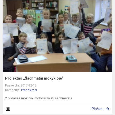
P
,
m
Projektas ,,Šachmatai mokykloje“
Paskelbta: 2017-12-12
Kategorija:
Pranešimai
2 b klasės mokiniai mokosi žaisti šachmatais
Plačiau