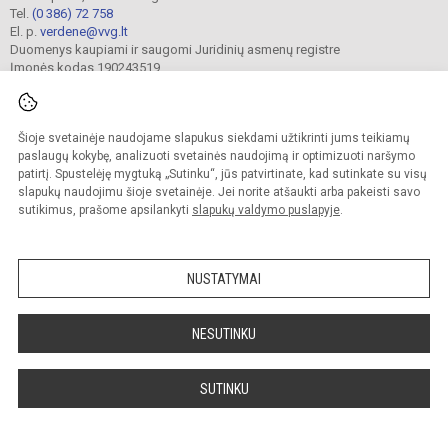
Tel.
(0 386) 72 758
El. p.
verdene@vvg.lt
Duomenys kaupiami ir saugomi Juridinių asmenų registre
Įmonės kodas 190243519
Šioje svetainėje naudojame slapukus siekdami užtikrinti jums teikiamų
© 2022. Visagino „Verdenės“ gimnazija. Visos teisės saugomos.
Kopijuoti turinį be raštiško gimnazijos sutikimo griežtai draudžiama.
paslaugų kokybę, analizuoti svetainės naudojimą ir optimizuoti naršymo
patirtį. Spustelėję mygtuką „Sutinku“, jūs patvirtinate, kad sutinkate su visų
Versija neįgaliesiems
Slapukų valdymas
slapukų naudojimu šioje svetainėje. Jei norite atšaukti arba pakeisti savo
sutikimus, prašome apsilankyti
slapukų valdymo puslapyje
.
Sumanus būdas atnaujinti
mokyklos interneto
svetainę
NUSTATYMAI
NESUTINKU
SUTINKU