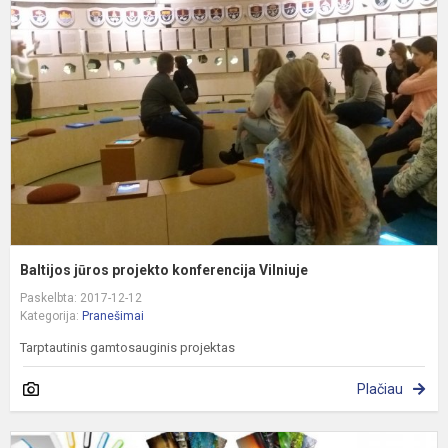
j
p
k
V
Baltijos jūros projekto konferencija Vilniuje
Paskelbta: 2017-12-12
Kategorija:
Pranešimai
Tarptautinis gamtosauginis projektas
Plačiau
„