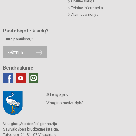
Civilinė sauga
Teisinė informacija
Atviri duomenys
Pastebėjote klaidų?
Turite pasiūlymų?
RAŠYKITE
Bendraukime
Steigėjas
Visagino savivaldybė
Visagino „Verdenės“ gimnazija
Savivaldybės biudžetinė įstaiga.
Taikos pr. 21, 31107 Visaginas