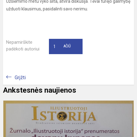
Užsiėmimo metu vyko šilta, atvira diskusija. Tėvai turėjo galimybę
užduoti klausimus, pasidalinti savo nerimu.
Nepamirškite
1
AČIŪ
padėkoti autoriui
Grįžti
Ankstesnės naujienos
Z
R
k
d