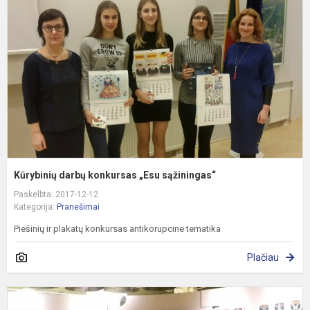
k
„
s
Kūrybinių darbų konkursas „Esu sąžiningas“
Paskelbta: 2017-12-12
Kategorija:
Pranešimai
Piešinių ir plakatų konkursas antikorupcine tematika
Plačiau
B