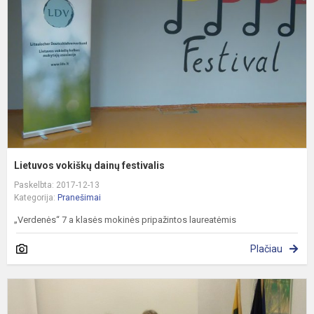
f
Lietuvos vokiškų dainų festivalis
Paskelbta: 2017-12-13
Kategorija:
Pranešimai
„Verdenės“ 7 a klasės mokinės pripažintos laureatėmis
Plačiau
K
d