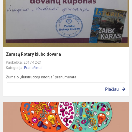
Zarasų Rotary klubo dovana
Paskelbta: 2017-12-21
Kategorija:
Pranešimai
Žurnalo „Iliustruotoji istorija“ prenumerata
Plačiau
D
U
A
Š