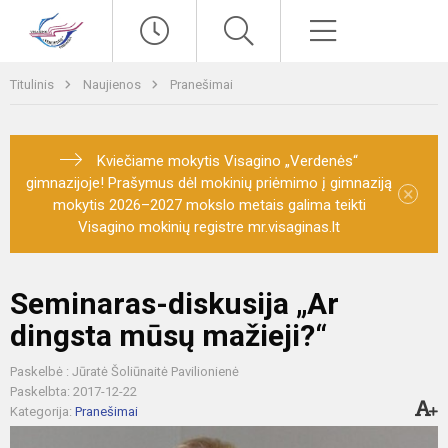
Paieška
Meniu
Titulinis
Naujienos
Pranešimai
Kviečiame mokytis Visagino „Verdenės“
gimnazijoje! Prašymus dėl mokinių priėmimo į gimnaziją
×
mokytis 2026–2027 mokslo metais galima teikti
Visagino mokinių registre mr.visaginas.lt
Seminaras-diskusija „Ar
dingsta mūsų mažieji?“
Paskelbė : Jūratė Šoliūnaitė Pavilionienė
Paskelbta: 2017-12-22
Kategorija:
Pranešimai