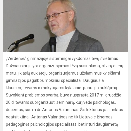
„Verdenės“ gimnazijoje sistemingai vykdomas tėvų švietimas.
Dažniausiai jis yra organizuojamas tėvų susirinkimų, atvirų dienų
metu. Į klasių auklėtojų organizuojamus užsiėmimus kviečiami
gimnazijos pagalbos mokiniui specialistai. Daugiausia
klausimų tėvams ir mokytojams kyla apie paauglių auklėjimą.
Suvokiant problemos svarbą, buvo nuspręsta 2017 m. gruodžio
20 d. tėvams suorganizuoti seminarą, kurį vedė psichologas,
docentas, soc.m.dr. Antanas Valantinas. Šis lektorius pasirinktas
neatsitiktinai. Antanas Valantinas ne tik Lietuvoje žinomas
pedagoginės psichologijos specialistas, bet ir turi daugiametę