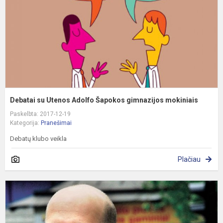
g
m
Debatai su Utenos Adolfo Šapokos gimnazijos mokiniais
Paskelbta: 2017-12-19
Kategorija:
Pranešimai
Debatų klubo veikla
Plačiau
P
a
–
g