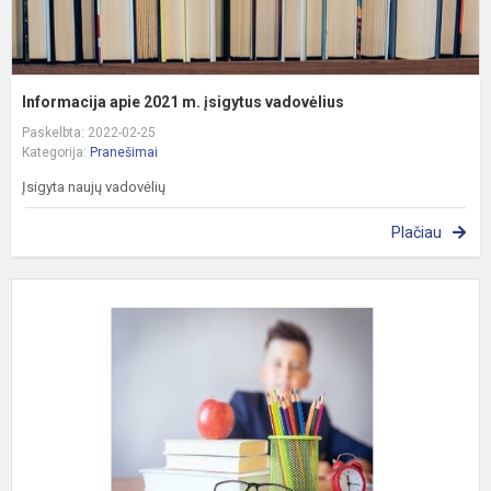
Informacija apie 2021 m. įsigytus vadovėlius
Paskelbta: 2022-02-25
Kategorija:
Pranešimai
Įsigyta naujų vadovėlių
Plačiau
E
N
4
6
I
8
K
M