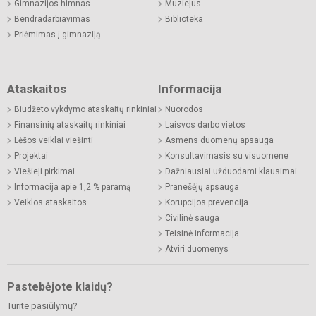
Gimnazijos himnas
Muziejus
Bendradarbiavimas
Biblioteka
Priėmimas į gimnaziją
Ataskaitos
Informacija
Biudžeto vykdymo ataskaitų rinkiniai
Nuorodos
Finansinių ataskaitų rinkiniai
Laisvos darbo vietos
Lėšos veiklai viešinti
Asmens duomenų apsauga
Projektai
Konsultavimasis su visuomene
Viešieji pirkimai
Dažniausiai užduodami klausimai
Informacija apie 1,2 % paramą
Pranešėjų apsauga
Veiklos ataskaitos
Korupcijos prevencija
Civilinė sauga
Teisinė informacija
Atviri duomenys
Pastebėjote klaidų?
Turite pasiūlymų?