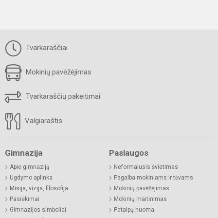
Tvarkaraščiai
Mokinių pavėžėjimas
Tvarkaraščių pakeitimai
Valgiaraštis
Gimnazija
Paslaugos
Apie gimnaziją
Neformalusis švietimas
Ugdymo aplinka
Pagalba mokiniams ir tėvams
Misija, vizija, filosofija
Mokinių pavėžėjimas
Pasiekimai
Mokinių maitinimas
Gimnazijos simboliai
Patalpų nuoma