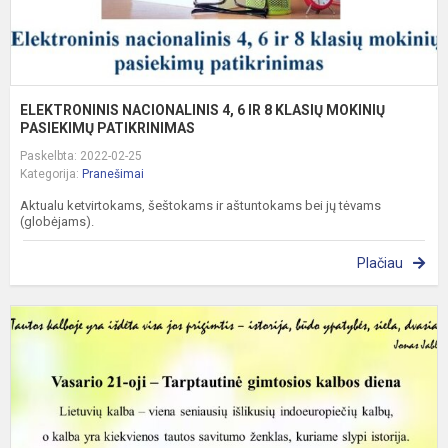
P
ELEKTRONINIS NACIONALINIS 4, 6 IR 8 KLASIŲ MOKINIŲ
PASIEKIMŲ PATIKRINIMAS
Paskelbta: 2022-02-25
Kategorija:
Pranešimai
Aktualu ketvirtokams, šeštokams ir aštuntokams bei jų tėvams
(globėjams).
Plačiau
T
g
k
d