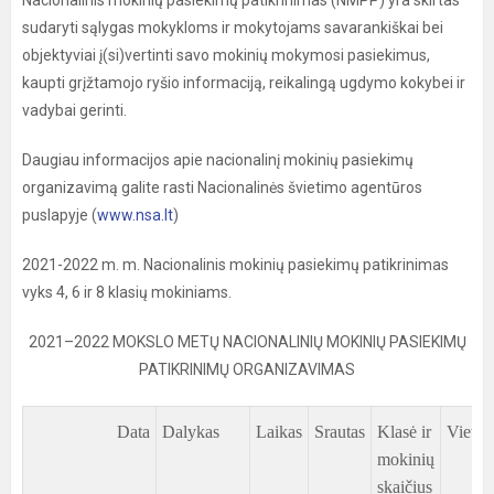
Nacionalinis mokinių pasiekimų patikrinimas (NMPP) yra skirtas
sudaryti sąlygas mokykloms ir mokytojams savarankiškai bei
objektyviai į(si)vertinti savo mokinių mokymosi pasiekimus,
kaupti grįžtamojo ryšio informaciją, reikalingą ugdymo kokybei ir
vadybai gerinti.
Daugiau informacijos apie nacionalinį mokinių pasiekimų
organizavimą galite rasti Nacionalinės švietimo agentūros
puslapyje (
www.nsa.lt
)
2021-2022 m. m. Nacionalinis mokinių pasiekimų patikrinimas
vyks 4, 6 ir 8 klasių mokiniams.
2021–2022 MOKSLO METŲ NACIONALINIŲ MOKINIŲ PASIEKIMŲ
PATIKRINIMŲ ORGANIZAVIMAS
Data
Dalykas
Laikas
Srautas
Klasė ir
Vieta
mokinių
skaičius