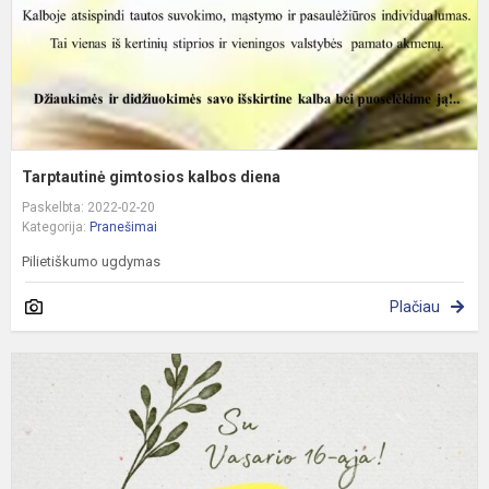
Tarptautinė gimtosios kalbos diena
Paskelbta: 2022-02-20
Kategorija:
Pranešimai
Pilietiškumo ugdymas
Plačiau
V
1
oj
–
L