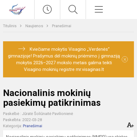
Paieška
Meniu
Titulinis
Naujienos
Pranešimai
Kviečiame mokytis Visagino „Verdenės“
gimnazijoje! Prašymus dėl mokinių priėmimo į gimnaziją
×
mokytis 2026–2027 mokslo metais galima teikti
Visagino mokinių registre mr.visaginas.lt
Nacionalinis mokinių
pasiekimų patikrinimas
Paskelbė : Jūratė Šoliūnaitė Pavilionienė
Paskelbta: 2022-03-28
Kategorija:
Pranešimai