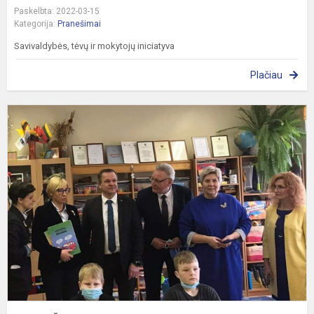
Paskelbta: 2022-03-15
Kategorija:
Pranešimai
Savivaldybės, tėvų ir mokytojų iniciatyva
Plačiau
L
Š
m
ir
s
m
J