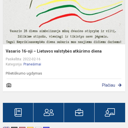
v
a
d
Vasario 16-oji – Lietuvos valstybės atkūrimo diena
Paskelbta: 2022-02-16
Kategorija:
Pranešimai
Pilietiškumo ugdymas
Plačiau