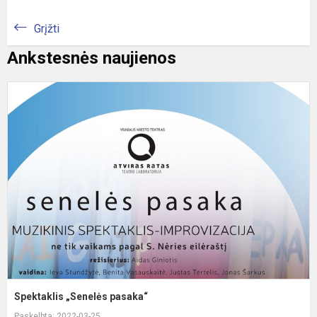
Grįžti
Ankstesnės naujienos
S
„
p
Spektaklis „Senelės pasaka“
Paskelbta: 2022-03-25