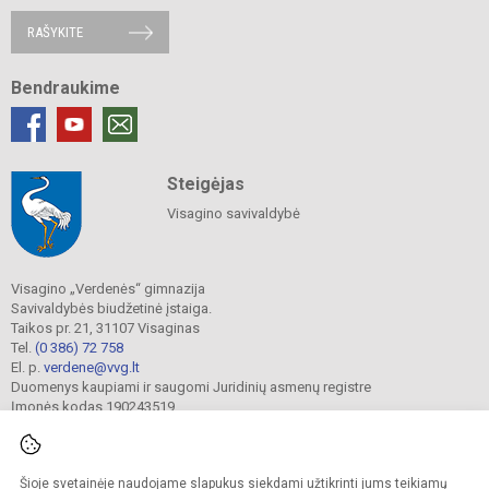
RAŠYKITE
Bendraukime
Steigėjas
Visagino savivaldybė
Visagino „Verdenės“ gimnazija
Savivaldybės biudžetinė įstaiga.
Taikos pr. 21, 31107 Visaginas
Tel.
(0 386) 72 758
El. p.
verdene@vvg.lt
Duomenys kaupiami ir saugomi Juridinių asmenų registre
Įmonės kodas 190243519
Šioje svetainėje naudojame slapukus siekdami užtikrinti jums teikiamų
© 2022. Visagino „Verdenės“ gimnazija. Visos teisės saugomos.