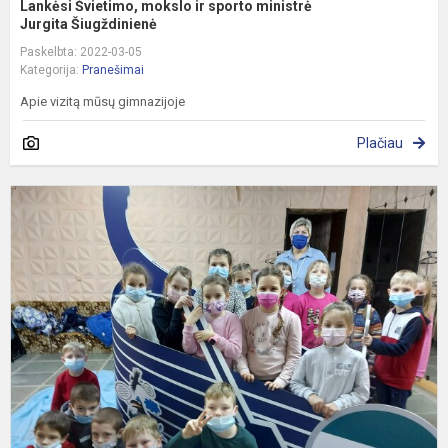
Lankėsi Švietimo, mokslo ir sporto ministrė
Jurgita Šiugždinienė
Paskelbta: 2022-03-05
Kategorija:
Pranešimai
Apie vizitą mūsų gimnazijoje
Plačiau
P
i
p
„
š
v
k
p.