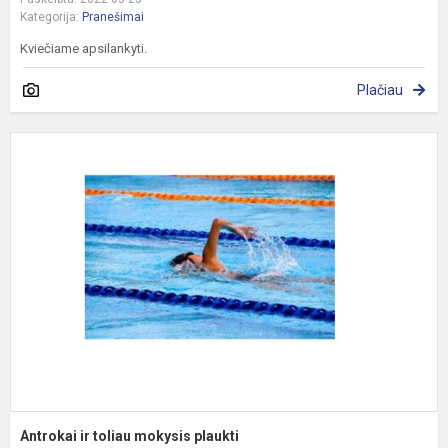
Kategorija:
Pranešimai
Kviečiame apsilankyti.
Plačiau
A
ir
t
m
p
Antrokai ir toliau mokysis plaukti