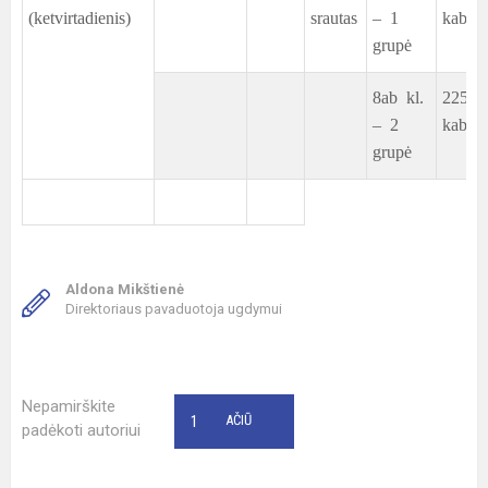
(ketvirtadienis)
srautas
– 1
kab.
grupė
8ab kl.
225
– 2
kab.
grupė
Aldona Mikštienė
Direktoriaus pavaduotoja ugdymui
Nepamirškite
1
AČIŪ
padėkoti autoriui