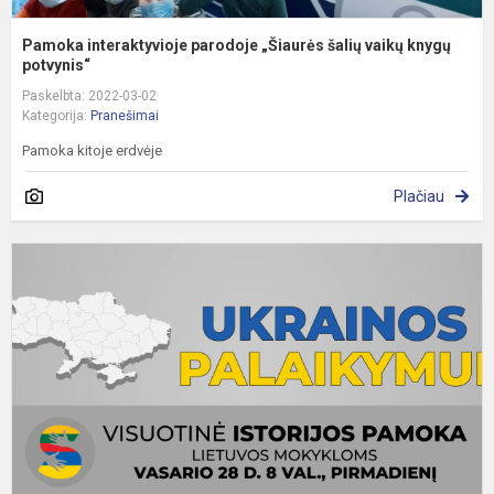
Pamoka interaktyvioje parodoje „Šiaurės šalių vaikų knygų
potvynis“
Paskelbta: 2022-03-02
Kategorija:
Pranešimai
Pamoka kitoje erdvėje
Plačiau
V
i
p
U
p