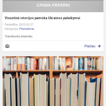
Visuotinė istorijos pamoka Ukrainos palaikymui
Paskelbta: 2022-02-27
Kategorija:
Pranešimai
Transliuota internetu
Plačiau
I
a
2
m
į
v