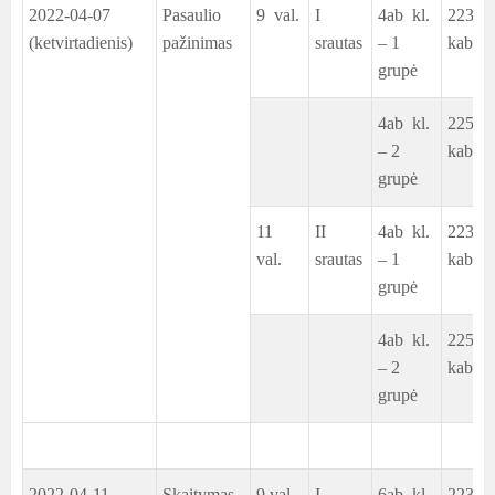
2022-04-07
Pasaulio
9 val.
I
4ab kl.
223
(ketvirtadienis)
pažinimas
srautas
– 1
kab.
grupė
4ab kl.
225
– 2
kab.
grupė
11
II
4ab kl.
223
val.
srautas
– 1
kab.
grupė
4ab kl.
225
– 2
kab.
grupė
2022-04-11
Skaitymas
9 val.
I
6ab kl.
223