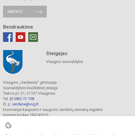
RAŠYKITE
Bendraukime
Steigėjas
Visagino savivaldybė
Visagino „Verdenės“ gimnazija
Savivaldybės biudžetinė įstaiga.
Taikos pr. 21, 31107 Visaginas
Tel.
(0 386) 72 758
El. p.
verdene@vvg.lt
Duomenys kaupiami ir saugomi Juridinių asmenų registre
Įmonės kodas 190243519