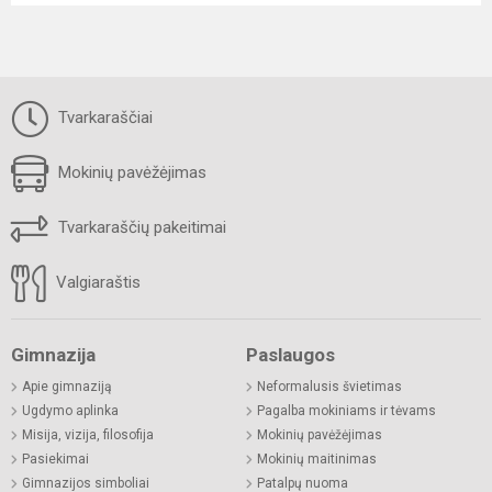
Tvarkaraščiai
Mokinių pavėžėjimas
Tvarkaraščių pakeitimai
Valgiaraštis
Gimnazija
Paslaugos
Apie gimnaziją
Neformalusis švietimas
Ugdymo aplinka
Pagalba mokiniams ir tėvams
Misija, vizija, filosofija
Mokinių pavėžėjimas
Pasiekimai
Mokinių maitinimas
Gimnazijos simboliai
Patalpų nuoma