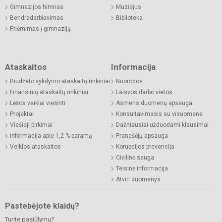
Gimnazijos himnas
Muziejus
Bendradarbiavimas
Biblioteka
Priėmimas į gimnaziją
Ataskaitos
Informacija
Biudžeto vykdymo ataskaitų rinkiniai
Nuorodos
Finansinių ataskaitų rinkiniai
Laisvos darbo vietos
Lėšos veiklai viešinti
Asmens duomenų apsauga
Projektai
Konsultavimasis su visuomene
Viešieji pirkimai
Dažniausiai užduodami klausimai
Informacija apie 1,2 % paramą
Pranešėjų apsauga
Veiklos ataskaitos
Korupcijos prevencija
Civilinė sauga
Teisinė informacija
Atviri duomenys
Pastebėjote klaidų?
Turite pasiūlymų?