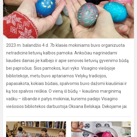
2023 m. balandžio 4 d. 7b klasės mokiniams buvo organizuota
netradicinė lietuvių kalbos pamoka. Anksčiau nagrinėdami
liaudies dainas jie kalbėjo ir apie senovės lietuvių gyvenimo būdą
bei papročius. Šios pamokos, kuri vyko Visagino viešojoje
bibliotekoje, metu buvo aptariamos Velykų tradicijos,
papasakota, kokiais būdais, spalvomis buvo dažomi kiaušiniai ir
ką tos spalvos reiškia. O vieną iš būdų – kiaušinio marginimą
vašku – išbandė ir patys mokiniai, kuriems padėjo Visagino
viešosios bibliotekos darbuotoja Oksana Belskaja. Dėkojame jai.