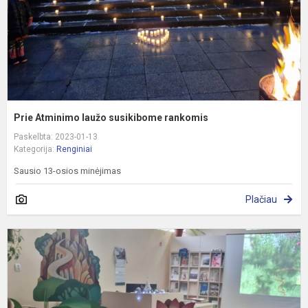
Prie Atminimo laužo susikibome rankomis
Paskelbta: 2023-01-13
Kategorija:
Renginiai
Sausio 13-osios minėjimas
Plačiau
P
T
t
k
d