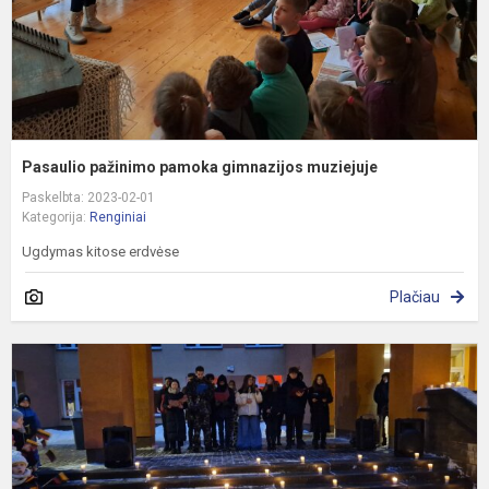
Pasaulio pažinimo pamoka gimnazijos muziejuje
Paskelbta: 2023-02-01
Kategorija:
Renginiai
Ugdymas kitose erdvėse
Plačiau
P
A
l
s
r