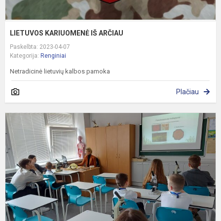
LIETUVOS KARIUOMENĖ IŠ ARČIAU
Paskelbta: 2023-04-07
Kategorija:
Renginiai
Netradicinė lietuvių kalbos pamoka
Plačiau
A
d
š
k
„
r