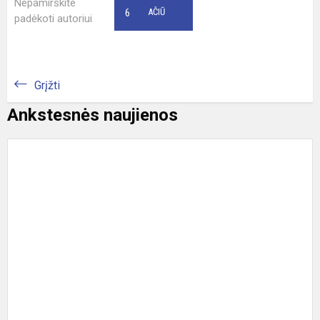
Nepamirškite
6
AČIŪ
padėkoti autoriui
Grįžti
Ankstesnės naujienos
S
v
,
k