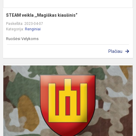
STEAM veikla ,,Magiškas kiaušinis“
Paskelbta: 2023-04-07
Kategorija:
Renginiai
Ruošėsi Velykoms
Plačiau
L
K
I
A