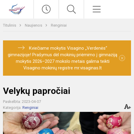
Paieška
Meniu
Titulinis
Naujienos
Renginiai
Kviečiame mokytis Visagino „Verdenės“
gimnazijoje! Prašymus dėl mokinių priėmimo į gimnaziją
×
mokytis 2026–2027 mokslo metais galima teikti
Visagino mokinių registre mr.visaginas.lt
Velykų papročiai
Paskelbta: 2023-04-07
Kategorija:
Renginiai