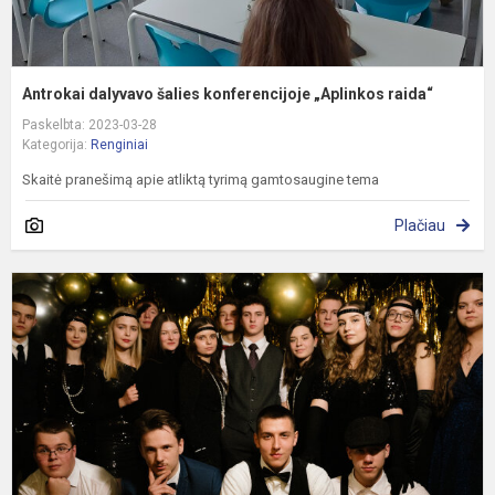
Antrokai dalyvavo šalies konferencijoje „Aplinkos raida“
Paskelbta: 2023-03-28
Kategorija:
Renginiai
Skaitė pranešimą apie atliktą tyrimą gamtosaugine tema
Plačiau
Š