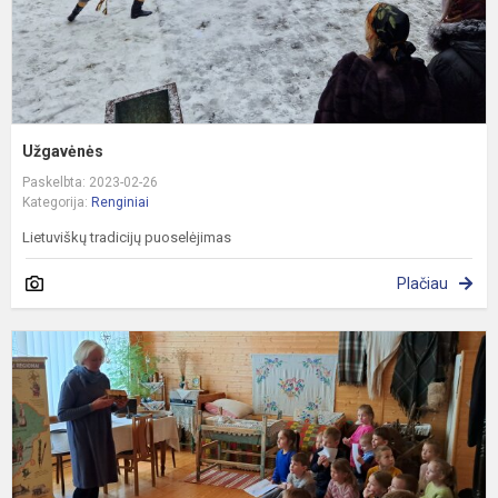
Užgavėnės
Paskelbta: 2023-02-26
Kategorija:
Renginiai
Lietuviškų tradicijų puoselėjimas
Plačiau
P
p
p
g
m