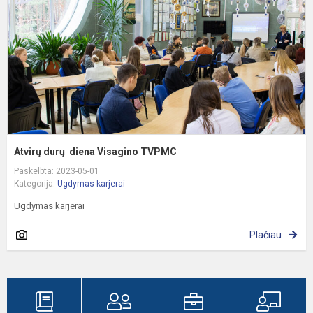
T
Atvirų durų diena Visagino TVPMC
Paskelbta: 2023-05-01
Kategorija:
Ugdymas karjerai
Ugdymas karjerai
Plačiau