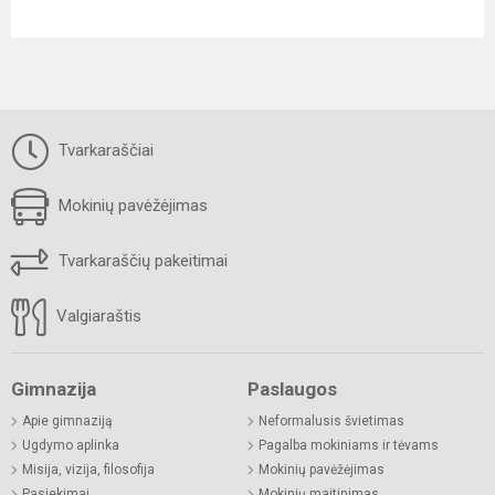
Tvarkaraščiai
Mokinių pavėžėjimas
Tvarkaraščių pakeitimai
Valgiaraštis
Gimnazija
Paslaugos
Apie gimnaziją
Neformalusis švietimas
Ugdymo aplinka
Pagalba mokiniams ir tėvams
Misija, vizija, filosofija
Mokinių pavėžėjimas
Pasiekimai
Mokinių maitinimas