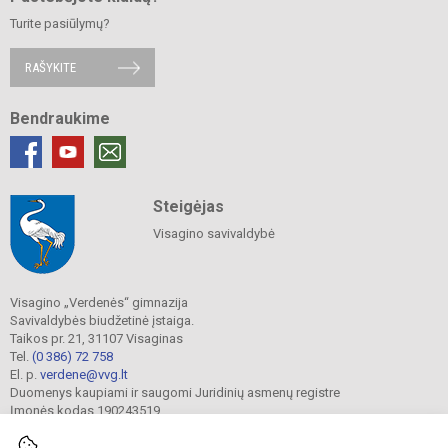
Turite pasiūlymų?
RAŠYKITE
Bendraukime
Steigėjas
Visagino savivaldybė
Visagino „Verdenės“ gimnazija
Savivaldybės biudžetinė įstaiga.
Taikos pr. 21, 31107 Visaginas
Tel.
(0 386) 72 758
El. p.
verdene@vvg.lt
Duomenys kaupiami ir saugomi Juridinių asmenų registre
Įmonės kodas 190243519