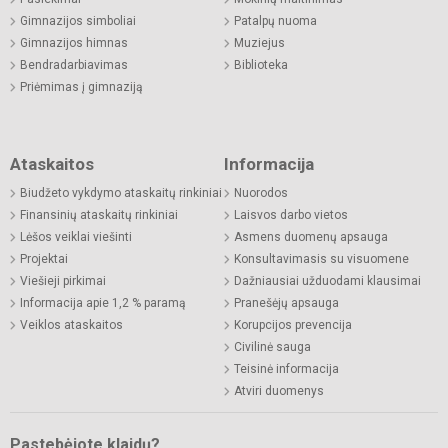
Gimnazijos simboliai
Patalpų nuoma
Gimnazijos himnas
Muziejus
Bendradarbiavimas
Biblioteka
Priėmimas į gimnaziją
Ataskaitos
Informacija
Biudžeto vykdymo ataskaitų rinkiniai
Nuorodos
Finansinių ataskaitų rinkiniai
Laisvos darbo vietos
Lėšos veiklai viešinti
Asmens duomenų apsauga
Projektai
Konsultavimasis su visuomene
Viešieji pirkimai
Dažniausiai užduodami klausimai
Informacija apie 1,2 % paramą
Pranešėjų apsauga
Veiklos ataskaitos
Korupcijos prevencija
Civilinė sauga
Teisinė informacija
Atviri duomenys
Pastebėjote klaidų?