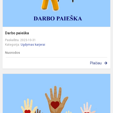
Darbo paieška
Paskelbta: 2023-10-31
Kategorija:
Ugdymas karjerai
Nuorodos
Plačiau
A
s