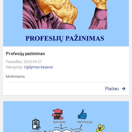
Profesijų pažinimas
Paskelbta: 2023-09-27
Kategorija:
Ugdymas karjerai
Mokiniams
Plačiau
K
p
ir
p