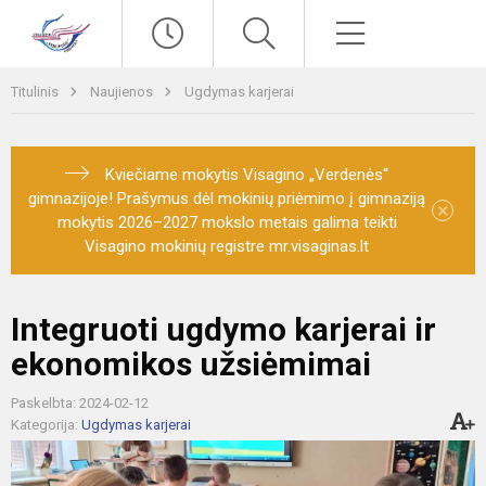
Paieška
Meniu
Titulinis
Naujienos
Ugdymas karjerai
Kviečiame mokytis Visagino „Verdenės“
gimnazijoje! Prašymus dėl mokinių priėmimo į gimnaziją
×
mokytis 2026–2027 mokslo metais galima teikti
Visagino mokinių registre mr.visaginas.lt
Integruoti ugdymo karjerai ir
ekonomikos užsiėmimai
Paskelbta: 2024-02-12
Kategorija:
Ugdymas karjerai