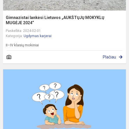
Gimnazistai lankėsi Lietuvos „AUKŠTŲJŲ MOKYKLŲ
MUGĖJE 2024“
Paskelbta: 2024-02-01
Kategorija:
Ugdymas karjerai
II–IV klasių mokiniai
Plačiau
T
a
k