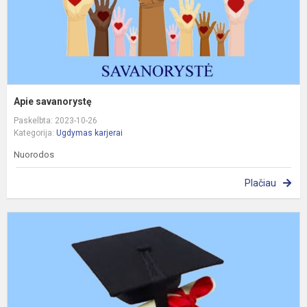
Apie savanorystę
Paskelbta: 2023-10-26
Kategorija:
Ugdymas karjerai
Nuorodos
Plačiau
A
m
a