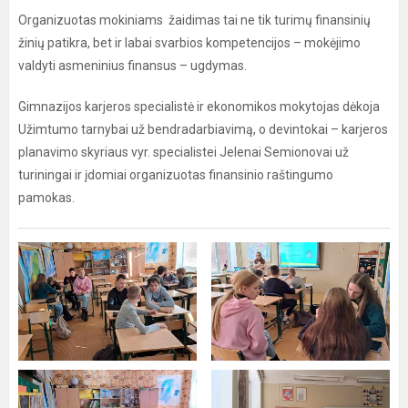
Organizuotas mokiniams žaidimas tai ne tik turimų finansinių
žinių patikra, bet ir labai svarbios kompetencijos – mokėjimo
valdyti asmeninius finansus – ugdymas.
Gimnazijos karjeros specialistė ir ekonomikos mokytojas dėkoja
Užimtumo tarnybai už bendradarbiavimą, o devintokai – karjeros
planavimo skyriaus vyr. specialistei Jelenai Semionovai už
turiningai ir įdomiai organizuotas finansinio raštingumo
pamokas.