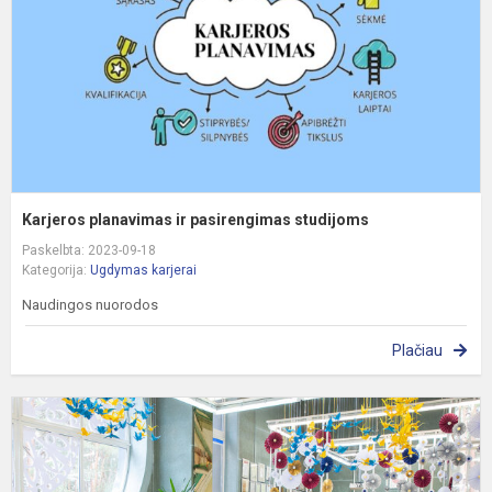
s
Karjeros planavimas ir pasirengimas studijoms
Paskelbta: 2023-09-18
Kategorija:
Ugdymas karjerai
Naudingos nuorodos
Plačiau
A
d
d
V