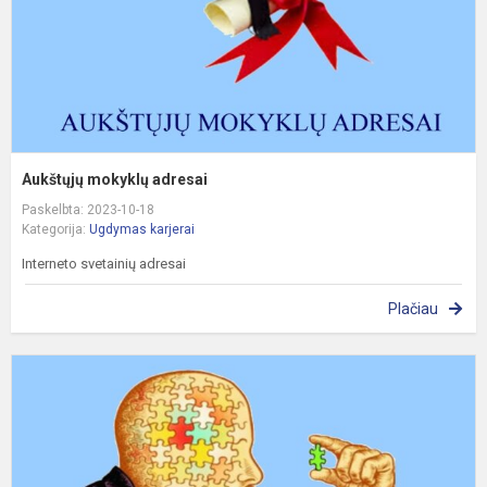
Aukštųjų mokyklų adresai
Paskelbta: 2023-10-18
Kategorija:
Ugdymas karjerai
Interneto svetainių adresai
Plačiau
P
p