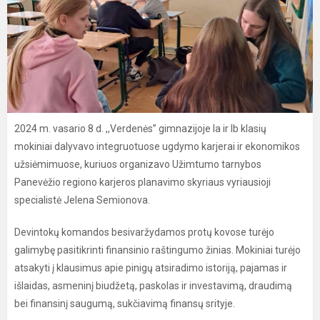
2024 m. vasario 8 d. ,,Verdenės” gimnazijoje Ia ir Ib klasių
mokiniai dalyvavo integruotuose ugdymo karjerai ir ekonomikos
užsiėmimuose, kuriuos organizavo Užimtumo tarnybos
Panevėžio regiono karjeros planavimo skyriaus vyriausioji
specialistė Jelena Semionova.
Devintokų komandos besivaržydamos protų kovose turėjo
galimybę pasitikrinti finansinio raštingumo žinias. Mokiniai turėjo
atsakyti į klausimus apie pinigų atsiradimo istoriją, pajamas ir
išlaidas, asmeninį biudžetą, paskolas ir investavimą, draudimą
bei finansinį saugumą, sukčiavimą finansų srityje.