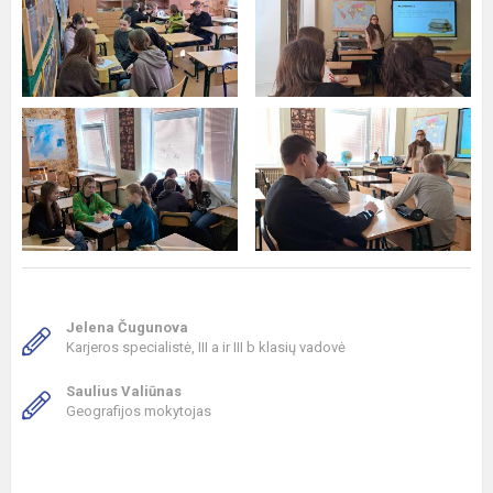
Jelena Čugunova
Karjeros specialistė, III a ir III b klasių vadovė
Saulius Valiūnas
Geografijos mokytojas