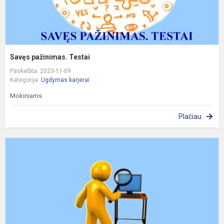
Savęs pažinimas. Testai
Paskelbta: 2023-11-09
Kategorija:
Ugdymas karjerai
Mokiniams
Plačiau
D
p