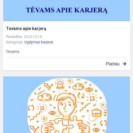
Tėvams apie karjerą
Paskelbta: 2023-12-15
Kategorija:
Ugdymas karjerai
Tėvams
Plačiau
S
p
T