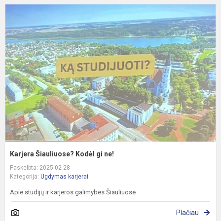
K
Š
K
g
n
Karjera Šiauliuose? Kodėl gi ne!
Paskelbta: 2025-02-28
Kategorija:
Ugdymas karjerai
Apie studijų ir karjeros galimybes Šiauliuose
Plačiau