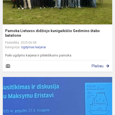
Pamoka Lietuvos didžiojo kunigaikščio Gedimino štabo
batalione
Paskelbta: 2025-06-08
Kategorija:
Ugdymas karjerai
Puiki ugdymo karjerai ir pilietiškumo pamoka
Plačiau
S
S
Ž
I
U
M