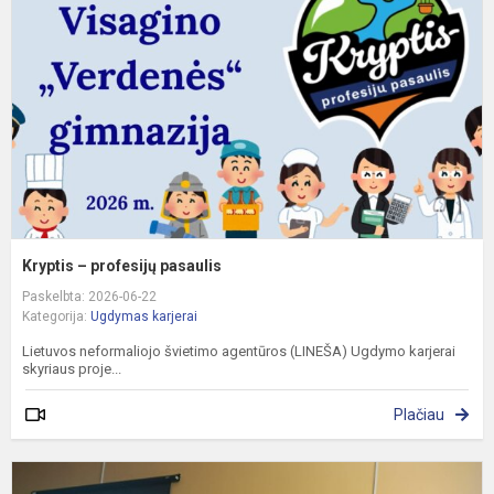
p
Kryptis – profesijų pasaulis
Paskelbta: 2026-06-22
Kategorija:
Ugdymas karjerai
Lietuvos neformaliojo švietimo agentūros (LINEŠA) Ugdymo karjerai
skyriaus proje...
Plačiau
G