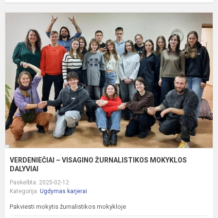
V
–
V
Ž
M
D
VERDENIEČIAI – VISAGINO ŽURNALISTIKOS MOKYKLOS
DALYVIAI
Paskelbta: 2025-02-12
Kategorija:
Ugdymas karjerai
Pakviesti mokytis žurnalistikos mokykloje