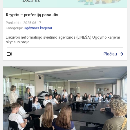
Kryptis – profesijų pasaulis
Paskelbta: 2025-06-17
Kategorija:
Ugdymas karjerai
Lietuvos neformaliojo švietimo agentūros (LINEŠA) Ugdymo karjerai
skyriaus proje...
Plačiau
G
n
p
v
i