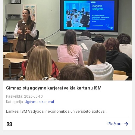
u
k
v
k
s
I
Gimnazistų ugdymo karjerai veikla kartu su ISM
Paskelbta: 2026-05-10
Kategorija:
Ugdymas karjerai
Lankėsi ISM Vadybos ir ekonomikos universiteto atstovai.
Plačiau