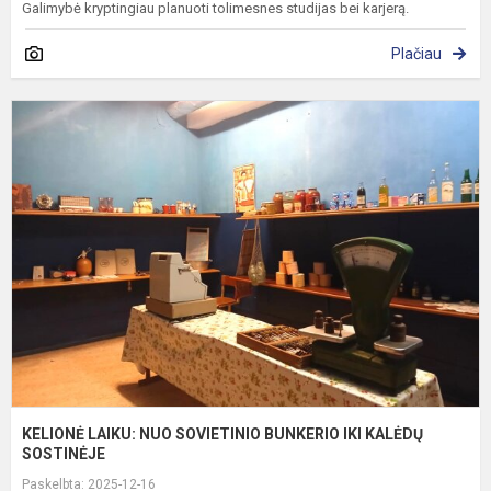
Galimybė kryptingiau planuoti tolimesnes studijas bei karjerą.
Plačiau
K
L
N
S
B
I
K
S
KELIONĖ LAIKU: NUO SOVIETINIO BUNKERIO IKI KALĖDŲ
SOSTINĖJE
Paskelbta: 2025-12-16