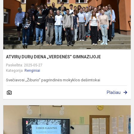
ATVIRŲ DURŲ DIENA „VERDENĖS” GIMNAZIJOJE
Paskelbta: 2025-05-27
Kategorija:
Renginiai
Svečiavosi „Žiburio“ pagrindinės mokyklos dešimtokai
Plačiau
P
u
A
p