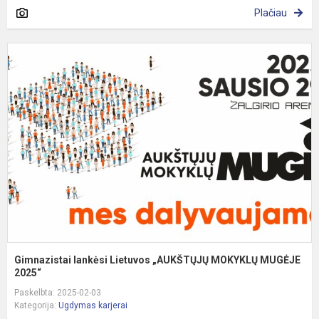
Plačiau
G
l
L
„
M
M
2
Gimnazistai lankėsi Lietuvos „AUKŠTŲJŲ MOKYKLŲ MUGĖJE
2025“
Paskelbta: 2025-02-03
Kategorija:
Ugdymas karjerai