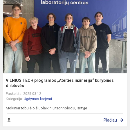
T
p
„
i
k
di
VILNIUS TECH programos „Ateities inžinerija“ kūrybinės
dirbtuvės
Paskelbta: 2025-03-12
Kategorija:
Ugdymas karjerai
Mokiniai tobulėjo šiuolaikinių technologijų srityje
Plačiau