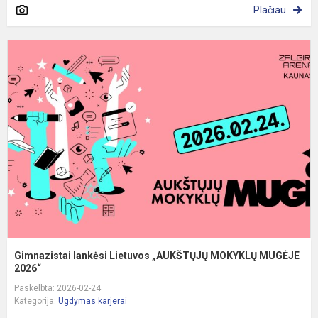
Plačiau
G
l
L
„
M
M
2
Gimnazistai lankėsi Lietuvos „AUKŠTŲJŲ MOKYKLŲ MUGĖJE
2026“
Paskelbta: 2026-02-24
Kategorija:
Ugdymas karjerai