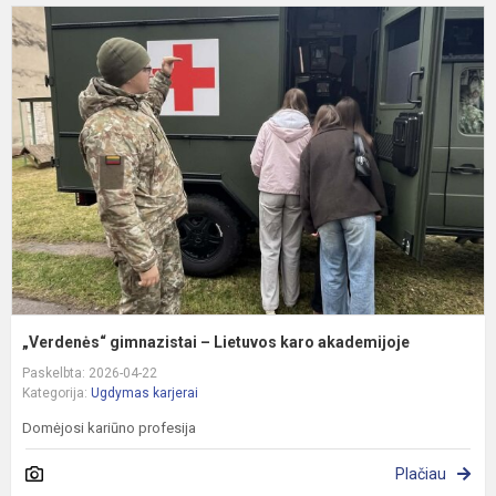
„
g
–
L
k
a
„Verdenės“ gimnazistai – Lietuvos karo akademijoje
Paskelbta: 2026-04-22
Kategorija:
Ugdymas karjerai
Domėjosi kariūno profesija
Plačiau