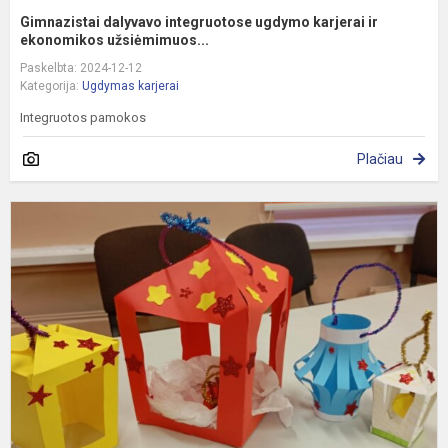
Gimnazistai dalyvavo integruotose ugdymo karjerai ir
ekonomikos užsiėmimuos...
Paskelbta: 2024-12-12
Kategorija:
Ugdymas karjerai
Integruotos pamokos
Plačiau
„
Š