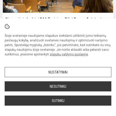
Gimnazijoje lankėsi BAA Training „Pilot Runway“ atstovė
Paskelbta: 2024-11-16
Kategorija:
Ugdymas karjerai
Šioje svetainėje naudojame slapukus siekdami užtikrinti jums teikiamų
II–IV klasių mokiniams
paslaugų kokybę, analizuoti svetainės naudojimą ir optimizuoti naršymo
patirtį. Spustelėję mygtuką „Sutinku“, jūs patvirtinate, kad sutinkate su visų
slapukų naudojimu šioje svetainėje. Jei norite atšaukti arba pakeisti savo
Plačiau
sutikimus, prašome apsilankyti
slapukų valdymo puslapyje
.
I
a,
NUSTATYMAI
II
a
NESUTINKU
ir
II
b
SUTINKU
k
m