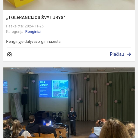
„TOLERANCIJOS ŠVYTURYS“
Paskelbta: 2024-11-26
Kategorija:
Renginiai
Renginyje dalyvavo gimnazistai
Plačiau
G
l
B
T
„
R
a