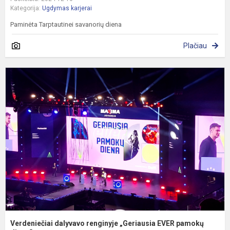
Kategorija:
Ugdymas karjerai
Paminėta Tarptautinei savanorių diena
Plačiau
V
d
r
„
E
p
d
Verdeniečiai dalyvavo renginyje „Geriausia EVER pamokų