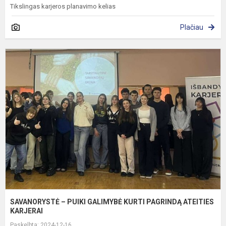
Tikslingas karjeros planavimo kelias
Plačiau
S
–
P
G
K
P
A
K
SAVANORYSTĖ – PUIKI GALIMYBĖ KURTI PAGRINDĄ ATEITIES
KARJERAI
Paskelbta: 2024-12-16