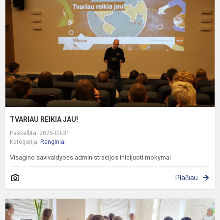
TVARIAU REIKIA JAU!
Paskelbta: 2025-03-31
Kategorija:
Renginiai
Visagino savivaldybės administracijos inicijuoti mokymai
Plačiau
S
p