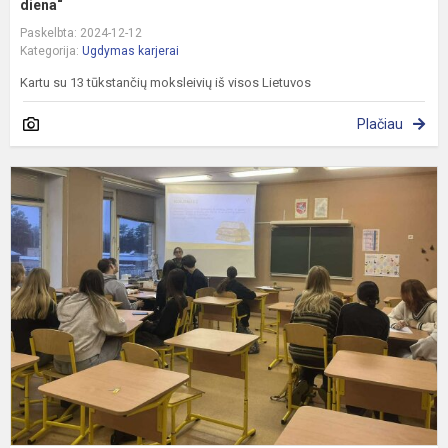
diena“
Paskelbta: 2024-12-12
Kategorija:
Ugdymas karjerai
Kartu su 13 tūkstančių moksleivių iš visos Lietuvos
Plačiau
G
d
i
u
k
ir
e