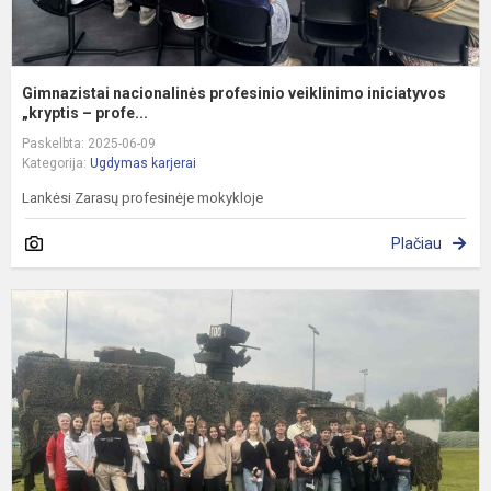
Gimnazistai nacionalinės profesinio veiklinimo iniciatyvos
„kryptis – profe...
Paskelbta: 2025-06-09
Kategorija:
Ugdymas karjerai
Lankėsi Zarasų profesinėje mokykloje
Plačiau
P
L
d
k
G
š
ba