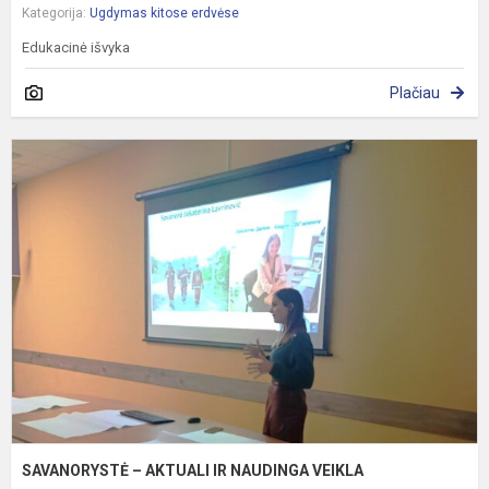
Kategorija:
Ugdymas kitose erdvėse
Edukacinė išvyka
Plačiau
S
–
A
I
N
V
SAVANORYSTĖ – AKTUALI IR NAUDINGA VEIKLA