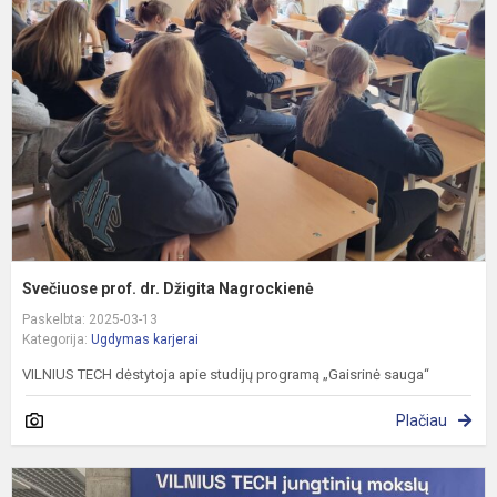
dr
D
N
Svečiuose prof. dr. Džigita Nagrockienė
Paskelbta: 2025-03-13
Kategorija:
Ugdymas karjerai
VILNIUS TECH dėstytoja apie studijų programą „Gaisrinė sauga“
Plačiau
V