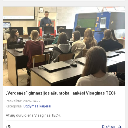
„
g
a
l
V
T
„Verdenės“ gimnazijos aštuntokai lankėsi Visaginas TECH
Paskelbta: 2026-04-22
Kategorija:
Ugdymas karjerai
Atvirų durų diena Visaginas TECH.
Plačiau