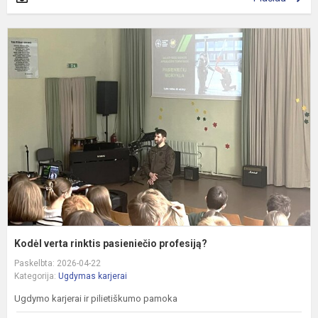
K
v
r
p
p
Kodėl verta rinktis pasieniečio profesiją?
Paskelbta: 2026-04-22
Kategorija:
Ugdymas karjerai
Ugdymo karjerai ir pilietiškumo pamoka