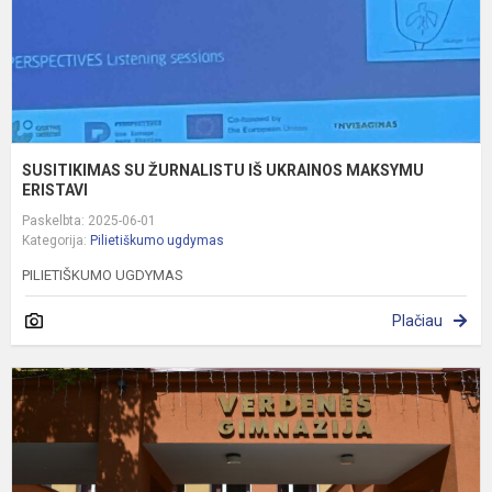
E
SUSITIKIMAS SU ŽURNALISTU IŠ UKRAINOS MAKSYMU
ERISTAVI
Paskelbta: 2025-06-01
Kategorija:
Pilietiškumo ugdymas
PILIETIŠKUMO UGDYMAS
Plačiau
A
D
D
„
G