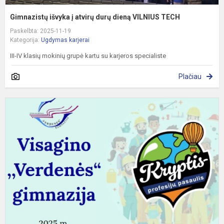
Gimnazistų išvyka į atvirų durų dieną VILNIUS TECH
Paskelbta: 2025-11-19
Kategorija:
Ugdymas karjerai
III-IV klasių mokinių grupė kartu su karjeros specialiste
Plačiau
K
–
p
p