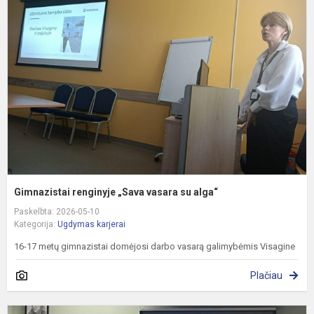
r
„
v
s
a
Gimnazistai renginyje „Sava vasara su alga“
Paskelbta: 2026-05-10
Kategorija:
Ugdymas karjerai
16-17 metų gimnazistai domėjosi darbo vasarą galimybėmis Visagine
Plačiau
G