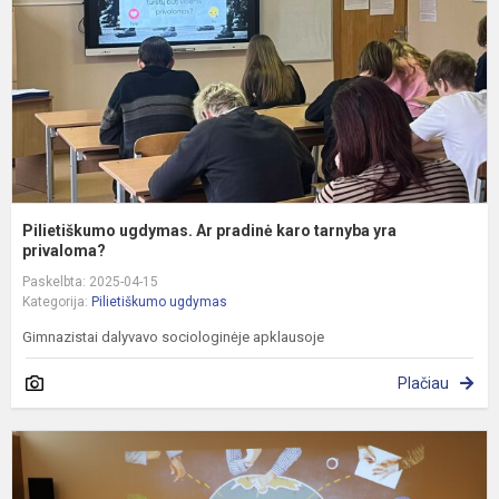
k
t
y
p
Pilietiškumo ugdymas. Ar pradinė karo tarnyba yra
privaloma?
Paskelbta: 2025-04-15
Kategorija:
Pilietiškumo ugdymas
Gimnazistai dalyvavo sociologinėje apklausoje
Plačiau
T
R
J