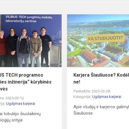
VILNIUS
TECH
programos
„Ateities
ė
inžinerija“
kūrybinės
dirb...
IUS TECH programos
Karjera Šiauliuose? Kodėl
ies inžinerija“ kūrybinės
ne!
uvės
Paskelbta: 2025-02-28
Kategorija:
Ugdymas karjerai
ta: 2025-03-12
ija:
Ugdymas karjerai
Apie studijų ir karjeros galim
Šiauliuose
i tobulėjo šiuolaikinių
ogijų srityje