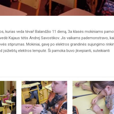
 kurias veda tėvai! Balandžio 11 dieną, 3a klasės mokiniams pamo
ą vedė Kajaus tėtis Andrej Savostikov. Jis vaikams pademonstravo, ka
vės stiprumas. Mokiniai, gavę po elektros grandinės sujungimo rinkin
ad įsižiebtų elektros lemputė. Ši pamoka buvo įkvepianti, suteikianti