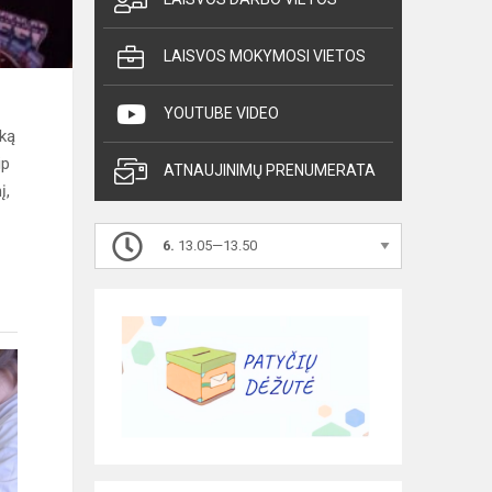
LAISVOS MOKYMOSI VIETOS
YOUTUBE VIDEO
ką
ip
ATNAUJINIMŲ PRENUMERATA
į,
6.
13.05—13.50