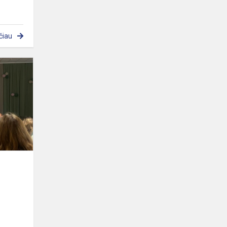
čiau
Gimnazijoje
lankėsi
BAA
Training
„Pilot
Runway“
atstovė