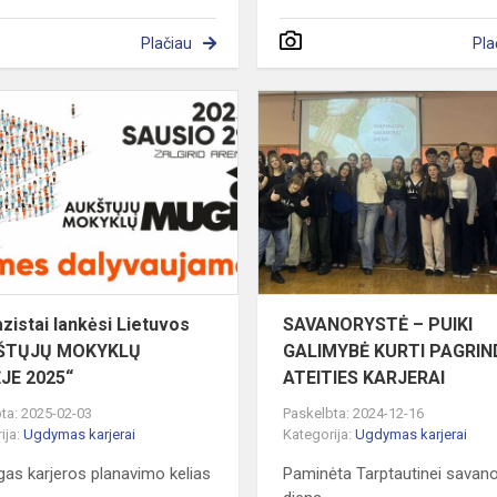
Plačiau
Pla
IAI
Gimnazistai
lankėsi
Lietuvos
IKOS
„AUKŠTŲJŲ
MOKYKLŲ
MUGĖJE
2025“
zistai lankėsi Lietuvos
SAVANORYSTĖ – PUIKI
ŠTŲJŲ MOKYKLŲ
GALIMYBĖ KURTI PAGRI
JE 2025“
ATEITIES KARJERAI
ta: 2025-02-03
Paskelbta: 2024-12-16
ija:
Ugdymas karjerai
Kategorija:
Ugdymas karjerai
ngas karjeros planavimo kelias
Paminėta Tarptautinei savano