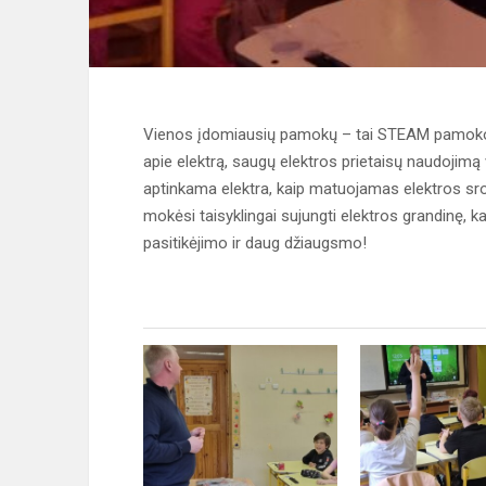
Vienos įdomiausių pamokų – tai STEAM pamokos,
apie elektrą, saugų elektros prietaisų naudojim
aptinkama elektra, kaip matuojamas elektros sro
mokėsi taisyklingai sujungti elektros grandinę, k
pasitikėjimo ir daug džiaugsmo!