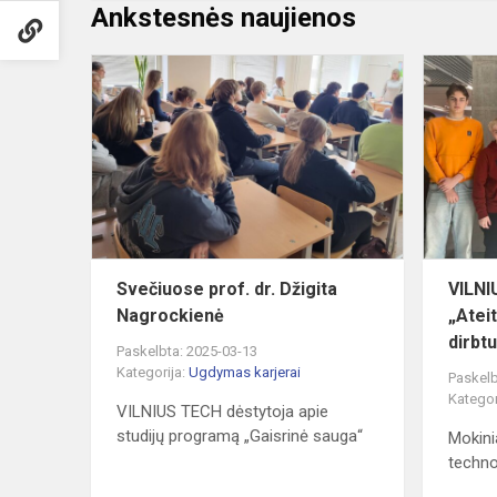
Ankstesnės naujienos
Svečiuose
prof.
dr.
Džigita
Nagrockien
Svečiuose prof. dr. Džigita
VILN
Nagrockienė
„Ateit
dirbt
Paskelbta: 2025-03-13
Kategorija:
Ugdymas karjerai
Paskelb
Kategor
VILNIUS TECH dėstytoja apie
studijų programą „Gaisrinė sauga“
Mokinia
technol