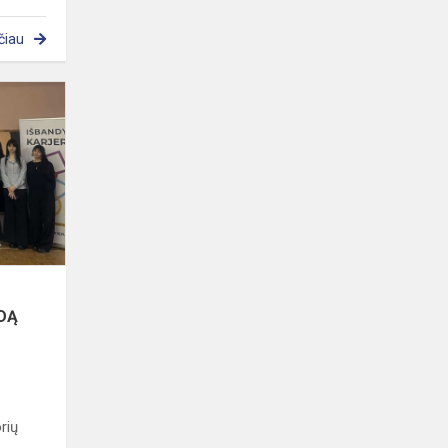
čiau
SAVANORYSTĖ
–
PUIKI
GALIMYBĖ
KURTI
PAGRINDĄ
ATEITIES
KARJER...
NDĄ
rių