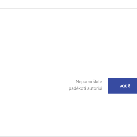
Nepamirškite
8
AČIŪ
padėkoti autoriui