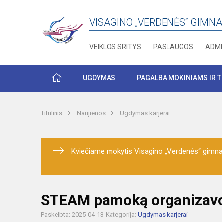
VISAGINO „VERDENĖS“ GIMNA
VEIKLOS SRITYS
PASLAUGOS
ADMI
PRADŽIA
UGDYMAS
PAGALBA MOKINIAMS IR 
Titulinis
Naujienos
Ugdymas karjerai
Kviečiame mokytis Visagino „Verdenės“ gimnaz
STEAM pamoką organizavo 
Paskelbta: 2025-04-13
Kategorija:
Ugdymas karjerai