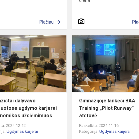
diena
Plačiau
Pla
i
Gimnazistai
dalyvavo
integruotose
ugdymo
karjerai
ir
ekonom...
zistai dalyvavo
Gimnazijoje lankėsi BAA
ruotose ugdymo karjerai
Training „Pilot Runway“
onomikos užsiėmimuos...
atstovė
ta: 2024-12-12
Paskelbta: 2024-11-16
ija:
Ugdymas karjerai
Kategorija:
Ugdymas karjerai