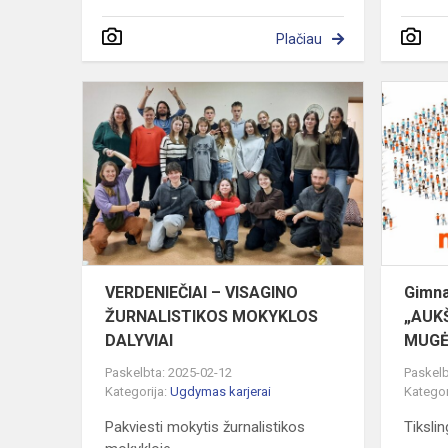
Plačiau
VERDENIEČ
–
VISAGINO
ŽURNALIST
MOKYKLOS
DALYVIAI
VERDENIEČIAI – VISAGINO
Gimna
ŽURNALISTIKOS MOKYKLOS
„AUK
DALYVIAI
MUGĖ
Paskelbta: 2025-02-12
Paskelb
Kategorija:
Ugdymas karjerai
Kategor
Pakviesti mokytis žurnalistikos
Tiksli