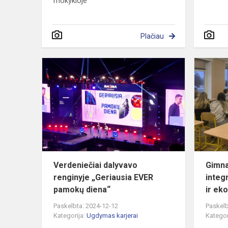
mokykloje
Plačiau
Verdeniečia
dalyvavo
renginyje
„Geriausia
EVER
pamokų
dien...
Verdeniečiai dalyvavo
Gimna
renginyje „Geriausia EVER
integ
pamokų diena“
ir ek
Paskelbta: 2024-12-12
Paskelb
Kategorija:
Ugdymas karjerai
Kategor