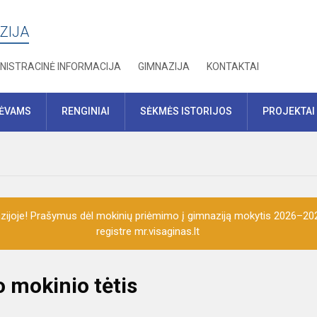
ZIJA
NISTRACINĖ INFORMACIJA
GIMNAZIJA
KONTAKTAI
TĖVAMS
RENGINIAI
SĖKMĖS ISTORIJOS
PROJEKTAI
ijoje! Prašymus dėl mokinių priėmimo į gimnaziją mokytis 2026–202
registre mr.visaginas.lt
mokinio tėtis