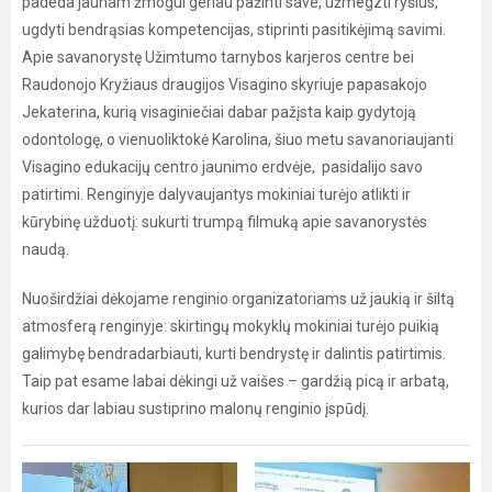
padeda jaunam žmogui geriau pažinti save, užmegzti ryšius,
ugdyti bendrąsias kompetencijas, stiprinti pasitikėjimą savimi.
Apie savanorystę Užimtumo tarnybos karjeros centre bei
Raudonojo Kryžiaus draugijos Visagino skyriuje papasakojo
Jekaterina, kurią visaginiečiai dabar pažįsta kaip gydytoją
odontologę, o vienuoliktokė Karolina, šiuo metu savanoriaujanti
Visagino edukacijų centro jaunimo erdvėje, pasidalijo savo
patirtimi. Renginyje dalyvaujantys mokiniai turėjo atlikti ir
kūrybinę užduotį: sukurti trumpą filmuką apie savanorystės
naudą.
Nuoširdžiai dėkojame renginio organizatoriams už jaukią ir šiltą
atmosferą renginyje: skirtingų mokyklų mokiniai turėjo puikią
galimybę bendradarbiauti, kurti bendrystę ir dalintis patirtimis.
Taip pat esame labai dėkingi už vaišes – gardžią picą ir arbatą,
kurios dar labiau sustiprino malonų renginio įspūdį.