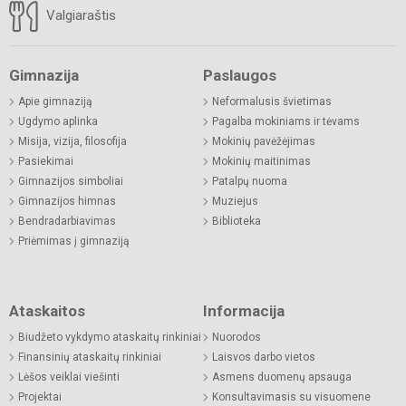
Valgiaraštis
Gimnazija
Paslaugos
Apie gimnaziją
Neformalusis švietimas
Ugdymo aplinka
Pagalba mokiniams ir tėvams
Misija, vizija, filosofija
Mokinių pavėžėjimas
Pasiekimai
Mokinių maitinimas
Gimnazijos simboliai
Patalpų nuoma
Gimnazijos himnas
Muziejus
Bendradarbiavimas
Biblioteka
Priėmimas į gimnaziją
Ataskaitos
Informacija
Biudžeto vykdymo ataskaitų rinkiniai
Nuorodos
Finansinių ataskaitų rinkiniai
Laisvos darbo vietos
Lėšos veiklai viešinti
Asmens duomenų apsauga
Projektai
Konsultavimasis su visuomene