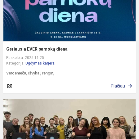
Geriausia EVER pamokų diena
Paskelbta: 2025-11-25
Kategorija:
Ugdymas karjerai
Verdeniečių išvyka į renginį
Plačiau
G
d
J
p
k