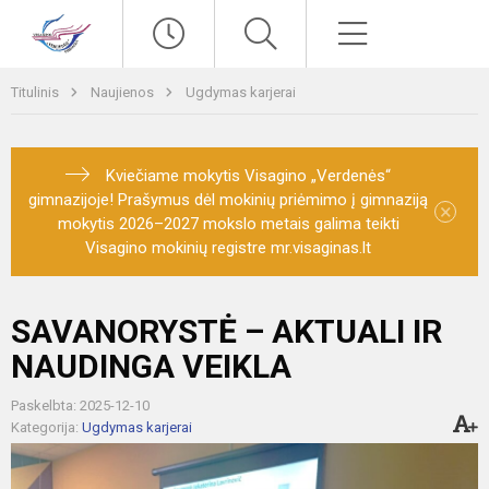
Paieška
Meniu
Titulinis
Naujienos
Ugdymas karjerai
Kviečiame mokytis Visagino „Verdenės“
gimnazijoje! Prašymus dėl mokinių priėmimo į gimnaziją
×
mokytis 2026–2027 mokslo metais galima teikti
Visagino mokinių registre mr.visaginas.lt
SAVANORYSTĖ – AKTUALI IR
NAUDINGA VEIKLA
Paskelbta: 2025-12-10
Kategorija:
Ugdymas karjerai