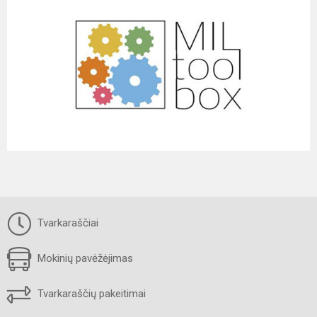
Tvarkaraščiai
Mokinių pavėžėjimas
Tvarkaraščių pakeitimai