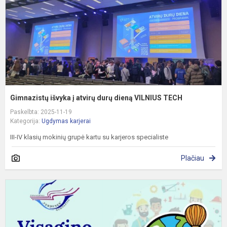
d
V
T
Gimnazistų išvyka į atvirų durų dieną VILNIUS TECH
Paskelbta: 2025-11-19
Kategorija:
Ugdymas karjerai
III-IV klasių mokinių grupė kartu su karjeros specialiste
Plačiau
K
–
p
p