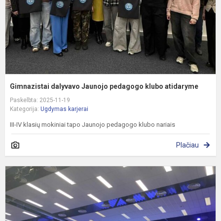
a
Gimnazistai dalyvavo Jaunojo pedagogo klubo atidaryme
Paskelbta: 2025-11-19
Kategorija:
Ugdymas karjerai
III-IV klasių mokiniai tapo Jaunojo pedagogo klubo nariais
Plačiau
G
i
į
a
d