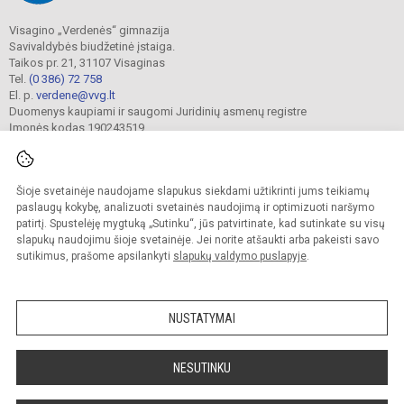
Visagino „Verdenės“ gimnazija
Savivaldybės biudžetinė įstaiga.
Taikos pr. 21, 31107 Visaginas
Tel.
(0 386) 72 758
El. p.
verdene@vvg.lt
Duomenys kaupiami ir saugomi Juridinių asmenų registre
Įmonės kodas 190243519
Šioje svetainėje naudojame slapukus siekdami užtikrinti jums teikiamų
© 2022. Visagino „Verdenės“ gimnazija. Visos teisės saugomos.
Kopijuoti turinį be raštiško gimnazijos sutikimo griežtai draudžiama.
paslaugų kokybę, analizuoti svetainės naudojimą ir optimizuoti naršymo
patirtį. Spustelėję mygtuką „Sutinku“, jūs patvirtinate, kad sutinkate su visų
Versija neįgaliesiems
Slapukų valdymas
slapukų naudojimu šioje svetainėje. Jei norite atšaukti arba pakeisti savo
sutikimus, prašome apsilankyti
slapukų valdymo puslapyje
.
Sumanus būdas atnaujinti
mokyklos interneto
svetainę
NUSTATYMAI
NESUTINKU