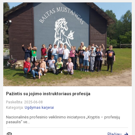
P
s
j
i
p
Pažintis su jojimo instruktoriaus profesija
Paskelbta: 2025-06-08
Kategorija:
Ugdymas karjerai
Nacionalinės profesinio veiklinimo iniciatyvos „Kryptis – profesijų
pasaulis“ ve...
Plačiau