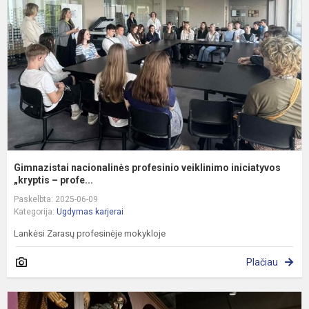
v
i
Gimnazistai nacionalinės profesinio veiklinimo iniciatyvos
„kryptis – profe...
Paskelbta: 2025-06-09
Kategorija:
Ugdymas karjerai
Lankėsi Zarasų profesinėje mokykloje
Plačiau
S