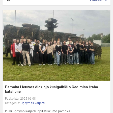
P
L
d
k
G
š
ba
Pamoka Lietuvos didžiojo kunigaikščio Gedimino štabo
batalione
Paskelbta: 2025-06-08
Kategorija:
Ugdymas karjerai
Puiki ugdymo karjerai ir pilietiškumo pamoka