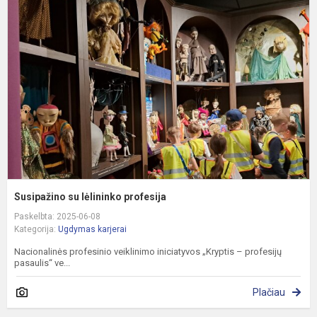
s
l
p
Susipažino su lėlininko profesija
Paskelbta: 2025-06-08
Kategorija:
Ugdymas karjerai
Nacionalinės profesinio veiklinimo iniciatyvos „Kryptis – profesijų
pasaulis“ ve...
Plačiau