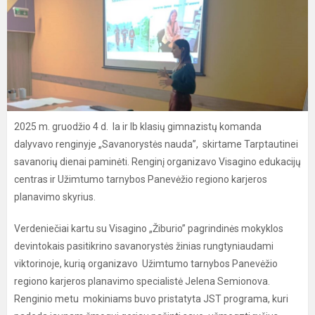
2025 m. gruodžio 4 d. Ia ir Ib klasių gimnazistų komanda
dalyvavo renginyje „Savanorystės nauda”, skirtame Tarptautinei
savanorių dienai paminėti. Renginį organizavo Visagino edukacijų
centras ir Užimtumo tarnybos Panevėžio regiono karjeros
planavimo skyrius.
Verdeniečiai kartu su Visagino „Žiburio” pagrindinės mokyklos
devintokais pasitikrino savanorystės žinias rungtyniaudami
viktorinoje, kurią organizavo Užimtumo tarnybos Panevėžio
regiono karjeros planavimo specialistė Jelena Semionova.
Renginio metu mokiniams buvo pristatyta JST programa, kuri