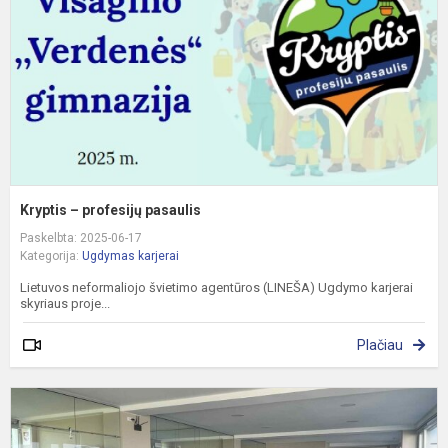
Kryptis – profesijų pasaulis
Paskelbta: 2025-06-17
Kategorija:
Ugdymas karjerai
Lietuvos neformaliojo švietimo agentūros (LINEŠA) Ugdymo karjerai
skyriaus proje...
Plačiau
G
n
p