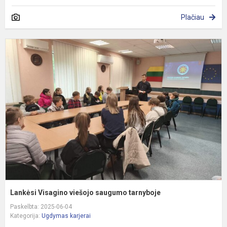
Plačiau
L
V
v
s
t
Lankėsi Visagino viešojo saugumo tarnyboje
Paskelbta: 2025-06-04
Kategorija:
Ugdymas karjerai