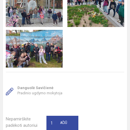
Danguolė Savičienė
Pradinio ugdymo mokytoja
Nepamirškite
1
AČIŪ
padėkoti autoriui