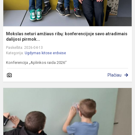
Mokslas neturi amžiaus ribų: konferencijoje savo atradimais
dalijosi pirmok...
Paskelbta: 2026-04-13
Kategorija:
Ugdymas kitose erdvėse
Konferencija „Aplinkos raida 2026“
Plačiau
„
s
u
k
d