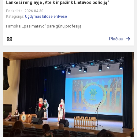
Lankėsi renginyje „Ateik ir pažink Lietuvos policiją“
Paskelbta: 2026-04-30
Kategorija:
Ugdymas kitose erdvėse
Pirmokai „pasimatavo“ pareigūnų profesiją
Plačiau
V
R
l
l
š
ir
ra