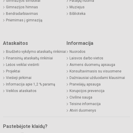
Gimnazijos simboliai
Patalpų nuoma
Gimnazijos himnas
Muziejus
Bendradarbiavimas
Biblioteka
Priėmimas į gimnaziją
Ataskaitos
Informacija
Biudžeto vykdymo ataskaitų rinkiniai
Nuorodos
Finansinių ataskaitų rinkiniai
Laisvos darbo vietos
Lėšos veiklai viešinti
Asmens duomenų apsauga
Projektai
Konsultavimasis su visuomene
Viešieji pirkimai
Dažniausiai užduodami klausimai
Informacija apie 1,2 % paramą
Pranešėjų apsauga
Veiklos ataskaitos
Korupcijos prevencija
Civilinė sauga
Teisinė informacija
Atviri duomenys
Pastebėjote klaidų?