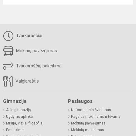
Tvarkaraščiai
Mokinių pavėžėjimas
Tvarkaraščių pakeitimai
Valgiaraštis
Gimnazija
Paslaugos
Apie gimnaziją
Neformalusis švietimas
Ugdymo aplinka
Pagalba mokiniams ir tėvams
Misija, vizija, filosofija
Mokinių pavėžėjimas
Pasiekimai
Mokinių maitinimas