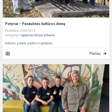
Potyriai – Pasaulinės kultūros dieną
Paskelbta: 2026-04-16
Kategorija:
Ugdymas kitose erdvėse
Keliavo, patyrė, pažino ir gėrėjosi.
Plačiau
M
n
a
r
k
s
a