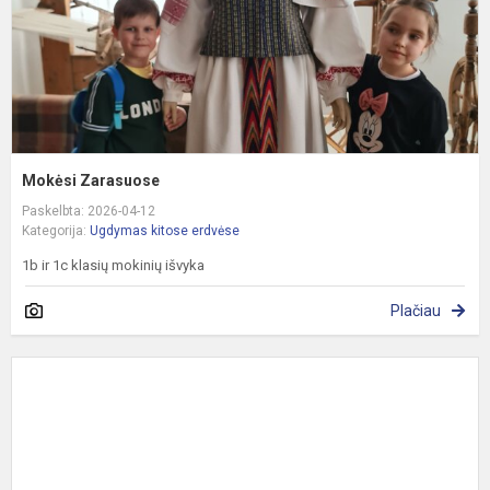
Mokėsi Zarasuose
Paskelbta: 2026-04-12
Kategorija:
Ugdymas kitose erdvėse
1b ir 1c klasių mokinių išvyka
Plačiau
K
i
į
e
c