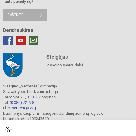
Turite pasiūlymų?
RAŠYKITE
Bendraukime
Steigėjas
Visagino savivaldybė
Visagino „Verdenės“ gimnazija
Savivaldybės biudžetinė įstaiga.
Taikos pr. 21, 31107 Visaginas
Tel.
(0 386) 72 758
El. p.
verdene@vvg.lt
Duomenys kaupiami ir saugomi Juridinių asmenų registre
Įmonės kodas 190243519