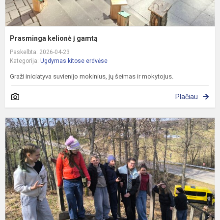
Prasminga kelionė į gamtą
Paskelbta: 2026-04-23
Kategorija:
Ugdymas kitose erdvėse
Graži iniciatyva suvienijo mokinius, jų šeimas ir mokytojus.
Plačiau
P
–
P
k
d