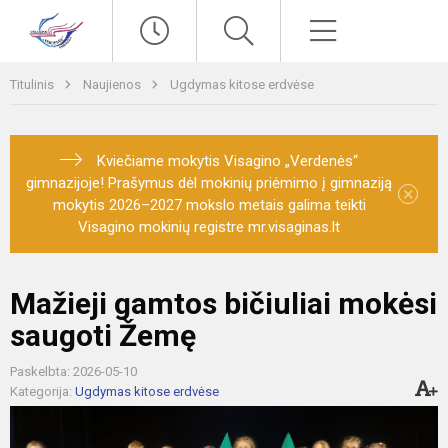
Paieška
Meniu
Titulinis
Naujienos
Ugdymas kitose erdvėse
Kviečiame mokytis Visagino „Verdenės“
gimnazijoje! Prašymus dėl mokinių priėmimo į gimnaziją
×
mokytis 2026–2027 mokslo metais galima teikti
Visagino mokinių registre mr.visaginas.lt
Mažieji gamtos bičiuliai mokėsi
saugoti Žemę
Paskelbta: 2026-05-10
Kategorija:
Ugdymas kitose erdvėse