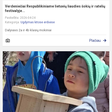
Verdeniečiai Respublikiniame lietuvių liaudies šokių ir ratelių
festivalyje...
Paskelbta: 2026-04-24
Kategorija:
Ugdymas kitose erdvėse
Dalyvavo 2a ir 4b klasių mokiniai
Plačiau
I
i
–
l
s
p