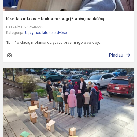
Iškeltas inkilas – laukiame sugrįžtančių paukščių
Paskelbta: 2026-04-23
Kategorija:
Ugdymas kitose erdvėse
1b ir 1c klasių mokiniai dalyvavo prasmingoje veikloje.
Plačiau
P
k
į
g