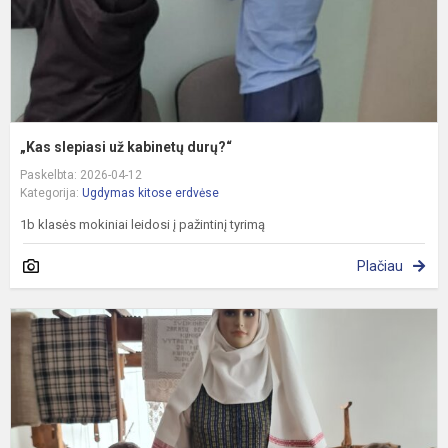
„Kas slepiasi už kabinetų durų?“
Paskelbta: 2026-04-12
Kategorija:
Ugdymas kitose erdvėse
1b klasės mokiniai leidosi į pažintinį tyrimą
Plačiau
M
Z