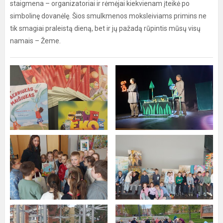
staigmena – organizatoriai ir rėmėjai kiekvienam įteikė po
simbolinę dovanėlę. Šios smulkmenos moksleiviams primins ne
tik smagiai praleistą dieną, bet ir jų pažadą rūpintis mūsų visų
namais – Žeme.