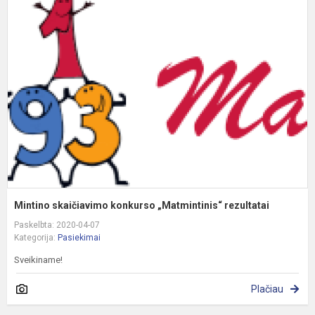
s
k
„
r
Mintino skaičiavimo konkurso „Matmintinis“ rezultatai
Paskelbta: 2020-04-07
Kategorija:
Pasiekimai
Sveikiname!
Plačiau