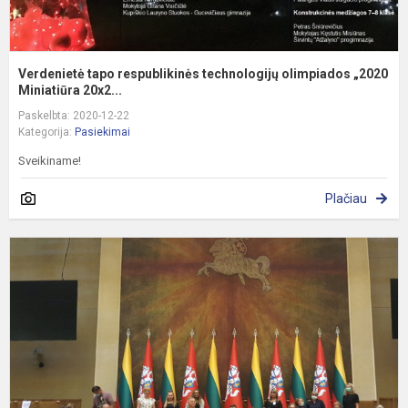
Verdenietė tapo respublikinės technologijų olimpiados „2020
Miniatiūra 20x2...
Paskelbta: 2020-12-22
Kategorija:
Pasiekimai
Sveikiname!
Plačiau
K
d
k
t
n
m
g
m