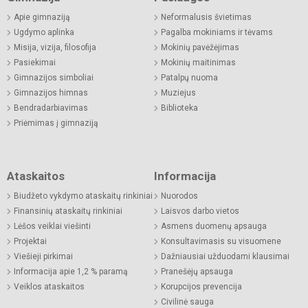
Apie gimnaziją
Neformalusis švietimas
Ugdymo aplinka
Pagalba mokiniams ir tėvams
Misija, vizija, filosofija
Mokinių pavėžėjimas
Pasiekimai
Mokinių maitinimas
Gimnazijos simboliai
Patalpų nuoma
Gimnazijos himnas
Muziejus
Bendradarbiavimas
Biblioteka
Priėmimas į gimnaziją
Ataskaitos
Informacija
Biudžeto vykdymo ataskaitų rinkiniai
Nuorodos
Finansinių ataskaitų rinkiniai
Laisvos darbo vietos
Lėšos veiklai viešinti
Asmens duomenų apsauga
Projektai
Konsultavimasis su visuomene
Viešieji pirkimai
Dažniausiai užduodami klausimai
Informacija apie 1,2 % paramą
Pranešėjų apsauga
Veiklos ataskaitos
Korupcijos prevencija
Civilinė sauga