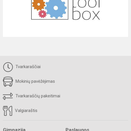
Tvarkaraščiai
Mokinių pavėžėjimas
Tvarkaraščių pakeitimai
Valgiaraštis
Gimnazija
Paslaugos