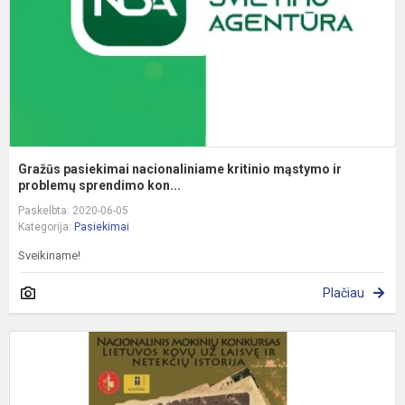
ir
p
Gražūs pasiekimai nacionaliniame kritinio mąstymo ir
problemų sprendimo kon...
Paskelbta: 2020-06-05
Kategorija:
Pasiekimai
Sveikiname!
Plačiau
R
k
,