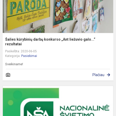
ga
r
Šalies kūrybinių darbų konkurso „Ant liežuvio galo...“
rezultatai
Paskelbta: 2020-06-05
Kategorija:
Pasiekimai
Sveikiname!
Plačiau
G
p
n
k
m