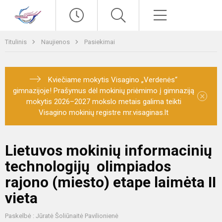
Paieška
Meniu
Titulinis
Naujienos
Pasiekimai
Kviečiame mokytis Visagino „Verdenės“
gimnazijoje! Prašymus dėl mokinių priėmimo į gimnaziją
×
mokytis 2026–2027 mokslo metais galima teikti
Visagino mokinių registre mr.visaginas.lt
Lietuvos mokinių informacinių
technologijų olimpiados
rajono (miesto) etape laimėta II
vieta
Paskelbė : Jūratė Šoliūnaitė Pavilionienė