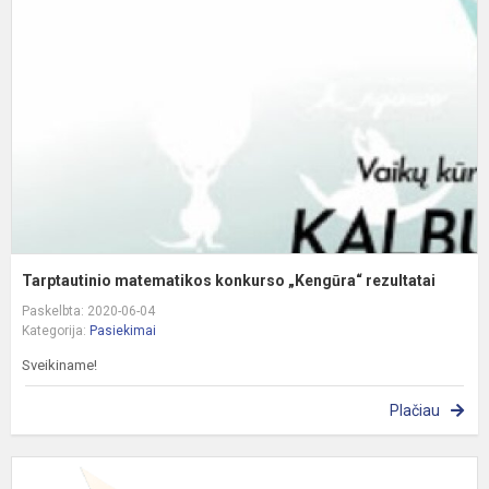
k
„
r
Tarptautinio matematikos konkurso „Kengūra“ rezultatai
Paskelbta: 2020-06-04
Kategorija:
Pasiekimai
Sveikiname!
Plačiau
P