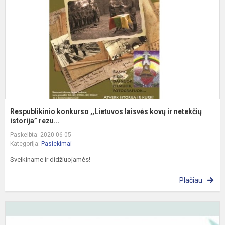
l
k
ir
n
Respublikinio konkurso ,,Lietuvos laisvės kovų ir netekčių
istorija” rezu...
Paskelbta: 2020-06-05
Kategorija:
Pasiekimai
Sveikiname ir didžiuojamės!
Plačiau
T
m