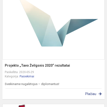
„
Ž
2
r
Projekto „Tavo Žvilgsnis 2020“ rezultatai
Paskelbta: 2020-05-29
Kategorija:
Pasiekimai
Sveikiname nugalėtojus – diplomantus!
Plačiau
M