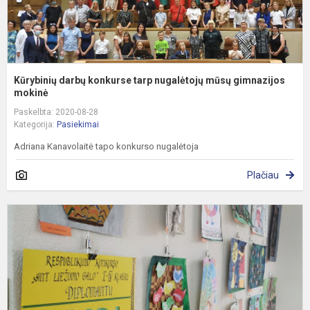
Kūrybinių darbų konkurse tarp nugalėtojų mūsų gimnazijos
mokinė
Paskelbta: 2020-08-28
Kategorija:
Pasiekimai
Adriana Kanavolaitė tapo konkurso nugalėtoja
Plačiau
Š
k
d
k
„
l