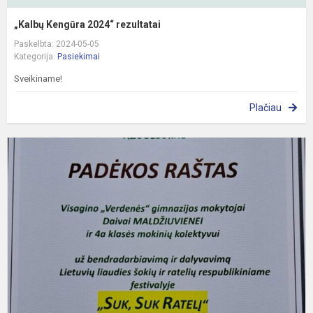
„Kalbų Kengūra 2024“ rezultatai
Paskelbta: 2024-05-05
Kategorija:
Pasiekimai
Sveikiname!
Plačiau
L
l
š
ir
r
r
fe