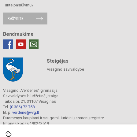
Turite pasiūlymų?
RAŠYKITE
Bendraukime
Steigėjas
Visagino savivaldybė
Visagino „Verdenės“ gimnazija
Savivaldybės biudžetinė įstaiga.
Taikos pr. 21, 31107 Visaginas
Tel.
(0 386) 72 758
El. p.
verdene@vvg.lt
Duomenys kaupiami ir saugomi Juridinių asmenų registre
Įmonės kodas 190243519