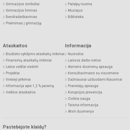
Gimnazijos simboliai
Patalpų nuoma
Gimnazijos himnas
Muziejus
Bendradarbiavimas
Biblioteka
Priėmimas į gimnaziją
Ataskaitos
Informacija
Biudžeto vykdymo ataskaitų rinkiniai
Nuorodos
Finansinių ataskaitų rinkiniai
Laisvos darbo vietos
Lėšos veiklai viešinti
Asmens duomenų apsauga
Projektai
Konsultavimasis su visuomene
Viešieji pirkimai
Dažniausiai užduodami klausimai
Informacija apie 1,2 % paramą
Pranešėjų apsauga
Veiklos ataskaitos
Korupcijos prevencija
Civilinė sauga
Teisinė informacija
Atviri duomenys
Pastebėjote klaidų?