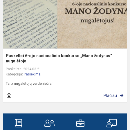
„
ž
n
Paskelbti 6-ojo nacionalinio konkurso „Mano žodynas“
nugalėtojai
Paskelbta: 2024-03-21
Kategorija:
Pasiekimai
Tarp nugalėtojų verdeniečiai
Plačiau