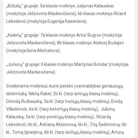
„Bičiulių“ grupėje: 5a klasės mokinys Julijonas Kalauskas
(mokytoja Jelizoveta Mackevičienė), 6b klasės mokinys Ričard
Lebedevič (mokytoja Eugenija Kazėnienė).
„Kadetų“ grupėje: 7a klasės mokinys Artur Bugrov (mokytoja
Jelizoveta Mackevičienė), 8b klasės mokinys Aleksej Budajev
(mokytoja Ilona Alistratova).
„Juniorų“ grupėje: II klasės mokinys Martynas Bondar (mokytoja
Jelizoveta Mackevičienė).
Sveikiname mokinius, kurie pateko į savivaldybės geriausiųjų
dešimtuką: Nikitą Rakel, 2b kl. (tarp antrųjų klasių mokinių),
Deividą Rutkauską, 3a kl. (tarp trečiųjų klasių mokinių), Eividą
Vilkelionok, 4a kl. (tarp ketvirtųjų klasių mokinių), Julioną
Kalauską, 5a kl. (tarp penktųjų klasių mokinių), Ričardą
Lebedevič, 6b kl., Adrianą Aksionovą, 6b kl., Titą Šadrincevą, 6b
kl., Tomą Ignatjevą, 6b kl. (tarp šeštųjų klasių mokinių), Arturą