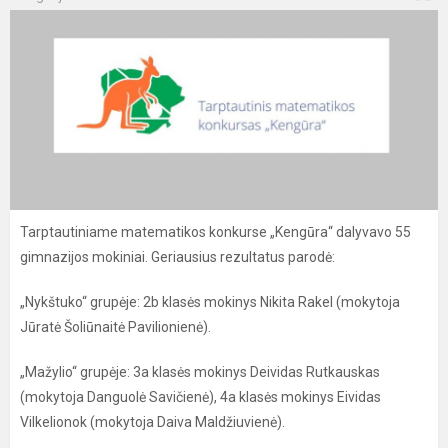
Tarptautiniame matematikos konkurse „Kengūra“ dalyvavo 55
gimnazijos mokiniai. Geriausius rezultatus parodė:
„Nykštuko“ grupėje: 2b klasės mokinys Nikita Rakel (mokytoja
Jūratė Šoliūnaitė Pavilionienė).
„Mažylio“ grupėje: 3a klasės mokinys Deividas Rutkauskas
(mokytoja Danguolė Savičienė), 4a klasės mokinys Eividas
Vilkelionok (mokytoja Daiva Maldžiuvienė).