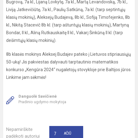
Bugrovą, 7a kl., Lijaną Lovkytę, 7a kl., Martą Levandovską, 7b kl.,
Liviją Jatkevičiūtę, 7a kl., Paulių Satkūną, 7a kl. (tarp septintųjų
klasių mokinių), Aleksejų Budajevą, 8b kl., Sofiją Timofejenko, 8b
kl., Nikitą Stacevič 8b kl. (tarp aštuntųjų klasių mokinių), Martyną
Bondar, II kl., Aliną Rutkauskaitę II kl., Vakarį Šinkūną II kl. (tarp
dešimtųjų klasių mokinių).
8b klasės mokinys Aleksej Budajev pateko į Lietuvos stipriausiųjų
50-uką! Jis pakviestas dalyvauti tarptautinio matematikos
konkurso „Kengūra 2024“ nugalėtojų stovykloje prie Baltijos jūros.
Linkime jam sėkmės!
Danguolė Savičienė
Pradinio ugdymo mokytoja
Nepamirškite
7
AČIŪ
padėkoti autoriui