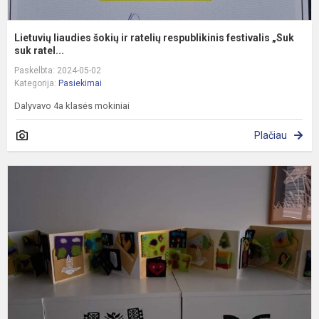
Lietuvių liaudies šokių ir ratelių respublikinis festivalis „Suk
suk ratel...
Paskelbta: 2024-05-02
Kategorija:
Pasiekimai
Dalyvavo 4a klasės mokiniai
Plačiau
„
v