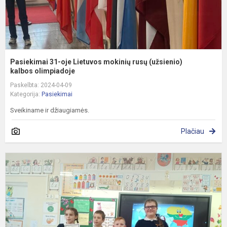
Pasiekimai 31-oje Lietuvos mokinių rusų (užsienio)
kalbos olimpiadoje
Paskelbta: 2024-04-09
Kategorija:
Pasiekimai
Sveikiname ir džiaugiamės.
Plačiau
II
v
v
„
L