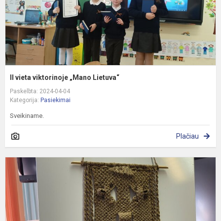
II vieta viktorinoje „Mano Lietuva“
Paskelbta: 2024-04-04
Kategorija:
Pasiekimai
Sveikiname.
Plačiau
T
o
r