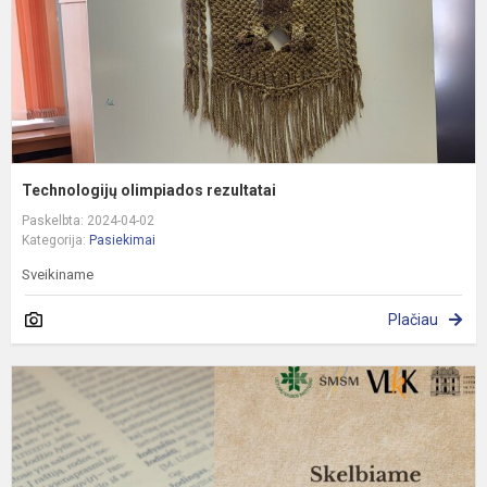
Technologijų olimpiados rezultatai
Paskelbta: 2024-04-02
Kategorija:
Pasiekimai
Sveikiname
Plačiau
P
6
o
n
k