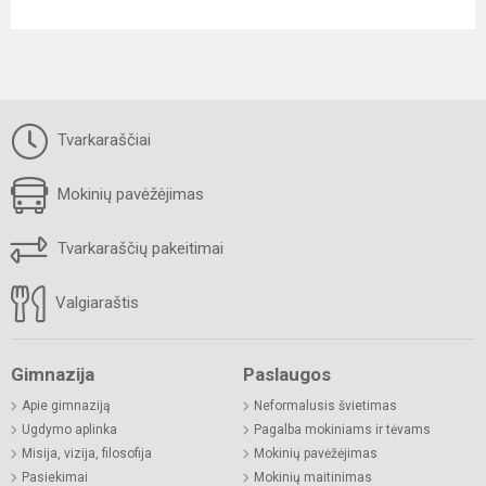
Tvarkaraščiai
Mokinių pavėžėjimas
Tvarkaraščių pakeitimai
Valgiaraštis
Gimnazija
Paslaugos
Apie gimnaziją
Neformalusis švietimas
Ugdymo aplinka
Pagalba mokiniams ir tėvams
Misija, vizija, filosofija
Mokinių pavėžėjimas
Pasiekimai
Mokinių maitinimas