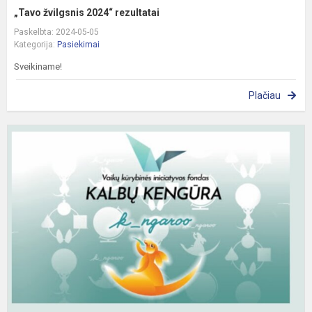
„Tavo žvilgsnis 2024“ rezultatai
Paskelbta: 2024-05-05
Kategorija:
Pasiekimai
Sveikiname!
Plačiau
„
K
2
r