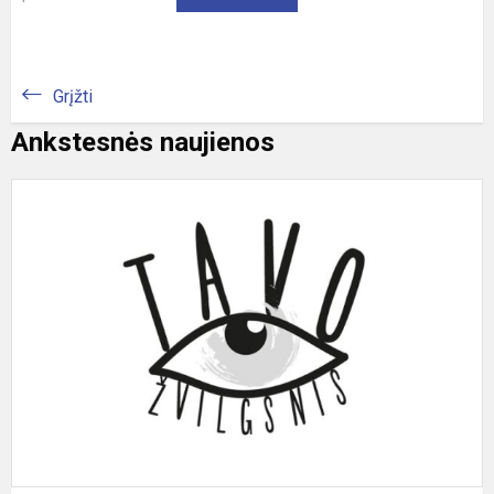
Grįžti
Ankstesnės naujienos
„
ž
2
r