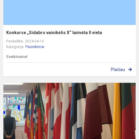
Konkurse „Sidabro vainikėlis X“ laimėta II vieta
Paskelbta: 2024-04-16
Kategorija:
Pasiekimai
Sveikiname!
Plačiau
P
3
o
L
m
r
(
k