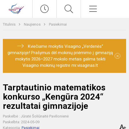
Paieška
Meniu
Titulinis
Naujienos
Pasiekimai
Kviečiame mokytis Visagino „Verdenės“
gimnazijoje! Prašymus dėl mokinių priėmimo į gimnaziją
×
mokytis 2026–2027 mokslo metais galima teikti
Visagino mokinių registre mr.visaginas.lt
Tarptautinio matematikos
konkurso „Kengūra 2024“
rezultatai gimnazijoje
Paskelbė : Jūratė Šoliūnaitė Pavilionienė
Paskelbta: 2024-05-09
Kategorija:
Pasiekimai