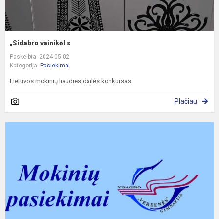
„Sidabro vainikėlis
Paskelbta: 2024-05-02
Kategorija:
Pasiekimai
Lietuvos mokinių liaudies dailės konkursas
Plačiau
K
„
v
X
l
II
v