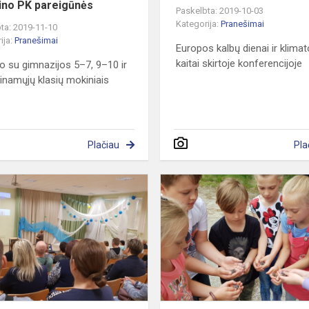
ino PK pareigūnės
Paskelbta: 2019-10-03
Kategorija:
Pranešimai
ta: 2019-11-10
ija:
Pranešimai
Europos kalbų dienai ir klimat
kaitai skirtoje konferencijoje
ko su gimnazijos 5–7, 9–10 ir
vinamųjų klasių mokiniais
Plačiau
Pla
Susitikimas
su
Utenos
apskrities
vaiko
teisių
apsaugos
skyr...