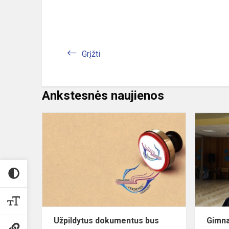
Grįžti
Ankstesnės naujienos
Užpildytus
dokumentu
bus
galima
pateikti
el.
paštu
Užpildytus dokumentus bus
Gimna