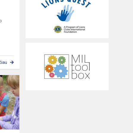
o
čiau
Pamoka
gamtoje