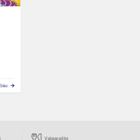
čiau
i
Valgiaraštis