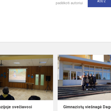
2
AČIŪ
padėkoti autoriui
Gimnazijoje
s
svečiavosi
Visagino
PK
pareigūnės
zijoje svečiavosi
Gimnazistų viešnagė Dag