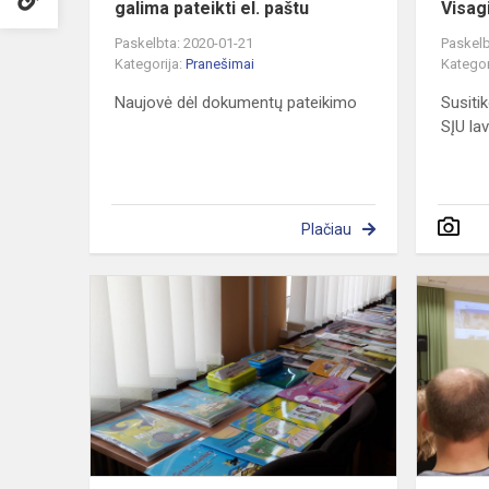
galima pateikti el. paštu
Visag
Paskelbta: 2020-01-21
Paskelb
Kategorija:
Pranešimai
Kategor
Naujovė dėl dokumentų pateikimo
Susiti
SĮU la
Plačiau
Mokytojos
dalijosi
patirtimi