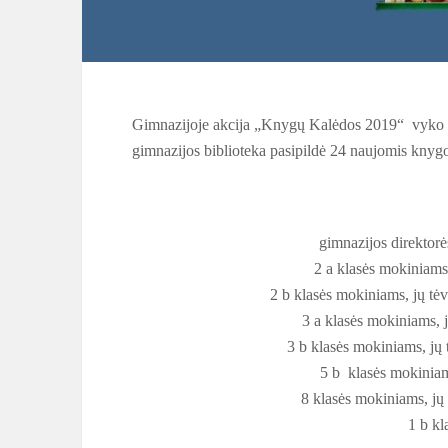
Gimnazijoje akcija „Knygų Kalėdos 2019“ vyko 
gimnazijos biblioteka pasipildė 24 naujomis knyg
gimnazijos direktor
2 a klasės mokiniams,
2 b klasės mokiniams, jų tėv
3 a klasės mokiniams, 
3 b klasės mokiniams, jų t
5 b klasės mokiniams
8 klasės mokiniams, jų
1 b kl