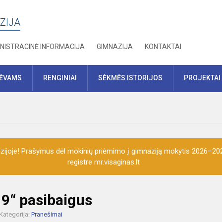
ZIJA
NISTRACINĖ INFORMACIJA
GIMNAZIJA
KONTAKTAI
TĖVAMS
RENGINIAI
SĖKMĖS ISTORIJOS
PROJEKTAI
ijoje! Prašymus dėl mokinių priėmimo į gimnaziją mokytis 2026–202
registre mr.visaginas.lt
19“ pasibaigus
Kategorija:
Pranešimai