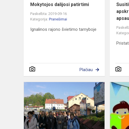
Mokytojos dalijosi patirtimi
Susit
apskri
Paskelbta: 2019-09-16
apsau
Kategorija:
Pranešimai
Paskelb
Ignalinos rajono švietimo tarnyboje
Kategor
Pristat
Plačiau
Edukacinė
išvyka
į
Lenkiją