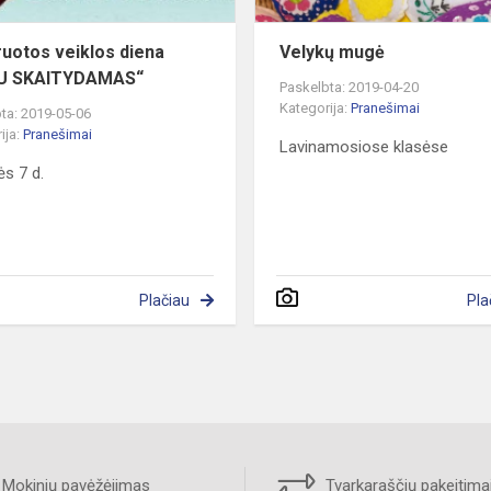
ruotos veiklos diena
Velykų mugė
U SKAITYDAMAS“
Paskelbta: 2019-04-20
Kategorija:
Pranešimai
ta: 2019-05-06
ija:
Pranešimai
Lavinamosiose klasėse
s 7 d.
Plačiau
Pla
Mokinių pavėžėjimas
Tvarkaraščių pakeitima