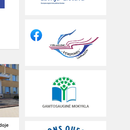
Gimnazistų
viešnagė
Dagdoje
doje