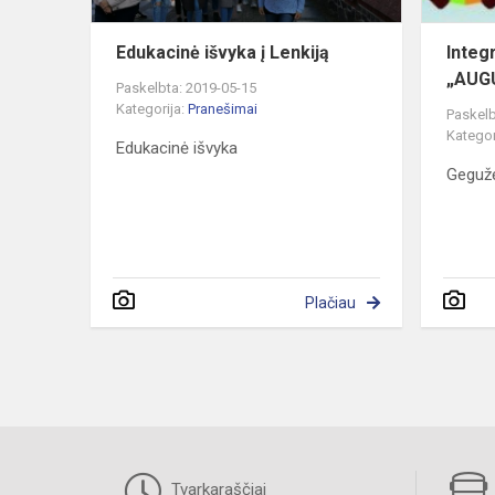
Edukacinė išvyka į Lenkiją
Integ
„AUG
Paskelbta: 2019-05-15
Kategorija:
Pranešimai
Paskelb
Kategor
Edukacinė išvyka
Gegužė
Plačiau
Tvarkaraščiai