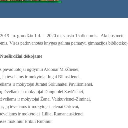
2019 m. gruodžio 1 d. – 2020 m. sausio 15 dienomis. Akcijos metu
omis. Visas padovanotas knygas galima pamatyti gimnazijos bibliotekoj
Nuoširdžiai dėkojame
ės pavaduotojai ugdymui Aldonai Mikštienei,
 jų tėveliams ir mokytojai Ingai Bilinskienei,
eliams ir mokytojai Jūratei Šoliūnaitei Pavilionienei,
jų tėveliams ir mokytojai Danguolei Savičienei,
ėveliams ir mokytojai Žanai Vaitkuvienei-Ziminai,
, jų tėveliams ir mokytojai Jelenai Orlovai,
 tėveliams ir mokytojai Lilijai Ramanauskienei,
asės mokiniui Erikui Rubinui.