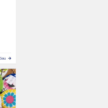
čiau
Velykų
mugė