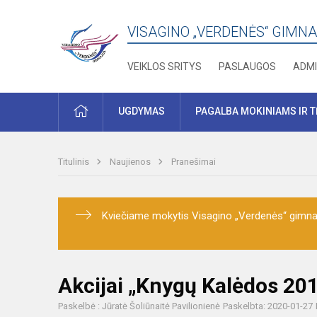
VISAGINO „VERDENĖS“ GIMNA
VEIKLOS SRITYS
PASLAUGOS
ADMI
PRADŽIA
UGDYMAS
PAGALBA MOKINIAMS IR 
Titulinis
Naujienos
Pranešimai
Kviečiame mokytis Visagino „Verdenės“ gimnaz
Akcijai „Knygų Kalėdos 20
Paskelbė : Jūratė Šoliūnaitė Pavilionienė
Paskelbta: 2020-01-27