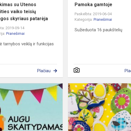
ikimas su Utenos
Pamoka gamtoje
ties vaiko teisių
Paskelbta: 2019-06-04
gos skyriaus patarėja
Kategorija:
Pranešimai
ta: 2019-09-14
Sužieduota 16 paukštelių
ija:
Pranešimai
ė tarnybos veiklą ir funkcijas
Plačiau
Pla
Integruotos
veiklos
diena
„AUGU
SKAITYDAMAS“