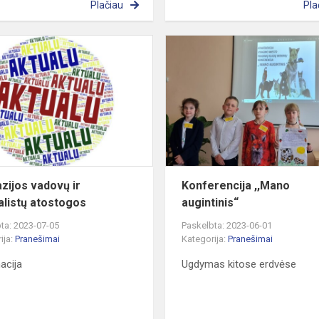
Plačiau
Pla
Gimnazijos
ms
vadovų
ir
specialistų
ms
atostogos
...
zijos vadovų ir
Konferencija ,,Mano
alistų atostogos
augintinis“
ta: 2023-07-05
Paskelbta: 2023-06-01
ija:
Pranešimai
Kategorija:
Pranešimai
acija
Ugdymas kitose erdvėse