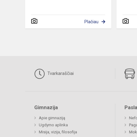
Plačiau
Tvarkaraščiai
Gimnazija
Pasl
Apie gimnaziją
Nefo
Ugdymo aplinka
Paga
Misija, vizija, filosofija
Moki