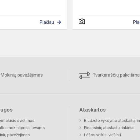
Plačiau
Pla
Mokinių pavėžėjimas
Tvarkaraščių pakeitima
augos
Ataskaitos
rmalusis švietimas
Biudžeto vykdymo ataskaitų rin
lba mokiniams ir tėvams
Finansinių ataskaitų rinkiniai
nių pavėžėjimas
Lėšos veiklai viešinti