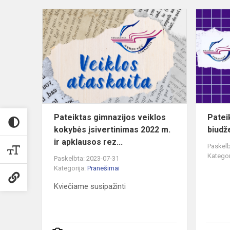
Pateiktas
gimnazijos
veiklos
kokybės
įsivertinima
2022
m....
Pateiktas gimnazijos veiklos
Pateik
kokybės įsivertinimas 2022 m.
biudž
ir apklausos rez...
Paskelb
Kategor
Paskelbta: 2023-07-31
Kategorija:
Pranešimai
Kviečiame susipažinti