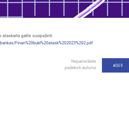
 ataskaita galite susipažinti
entubankas/Finan%20bukl%20atask%202023%202.pdf
Nepamirškite
0
AČIŪ
padėkoti autoriui