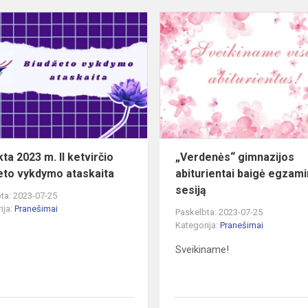
Pateikta
2023
m.
II
s
ketvirčio
biudžeto
vykdymo
ataskaita
ta 2023 m. II ketvirčio
„Verdenės“ gimnazijos
eto vykdymo ataskaita
abiturientai baigė egzam
sesiją
ta: 2023-07-25
ija:
Pranešimai
Paskelbta: 2023-07-25
Kategorija:
Pranešimai
Sveikiname!