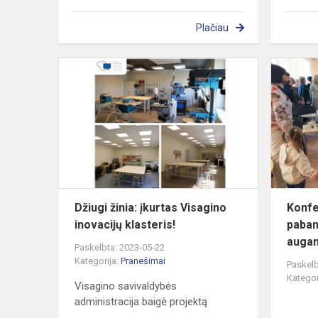
Plačiau
Džiugi
žinia:
įkurtas
Visagino
inovacijų
klasteris!
Džiugi žinia: įkurtas Visagino
Konfe
inovacijų klasteris!
paban
augam
Paskelbta: 2023-05-22
Kategorija:
Pranešimai
Paskelb
Kategor
Visagino savivaldybės
administracija baigė projektą