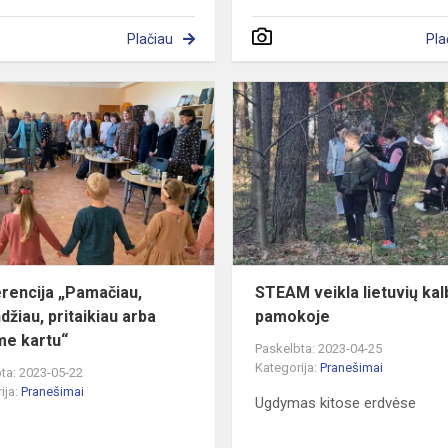
Plačiau
Pla
Konferencija
„Pamačiau,
pabandžiau,
pritaikiau
arba
augame...
rencija „Pamačiau,
STEAM veikla lietuvių ka
džiau, pritaikiau arba
pamokoje
e kartu“
Paskelbta: 2023-04-25
Kategorija:
Pranešimai
ta: 2023-05-22
ija:
Pranešimai
Ugdymas kitose erdvėse