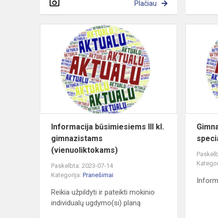
Plačiau
Informacija
būsimiesie
III
kl.
gimnazista
(vienuoliktok
Informacija būsimiesiems III kl.
Gimna
gimnazistams
speci
(vienuoliktokams)
Paskelb
Kategor
Paskelbta: 2023-07-14
Kategorija:
Pranešimai
Inform
Reikia užpildyti ir pateikti mokinio
individualų ugdymo(si) planą