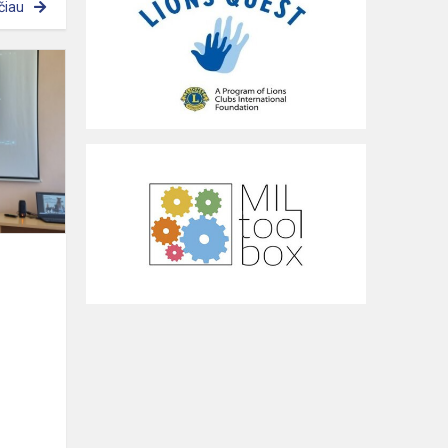
čiau
Konferencija
,,Mano
augintinis“