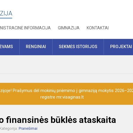
ZIJA
NISTRACINĖ INFORMACIJA
GIMNAZIJA
KONTAKTAI
TĖVAMS
RENGINIAI
SĖKMĖS ISTORIJOS
PROJEKTAI
ijoje! Prašymus dėl mokinių priėmimo į gimnaziją mokytis 2026–202
registre mr.visaginas.lt
io finansinės būklės ataskaita
Kategorija:
Pranešimai