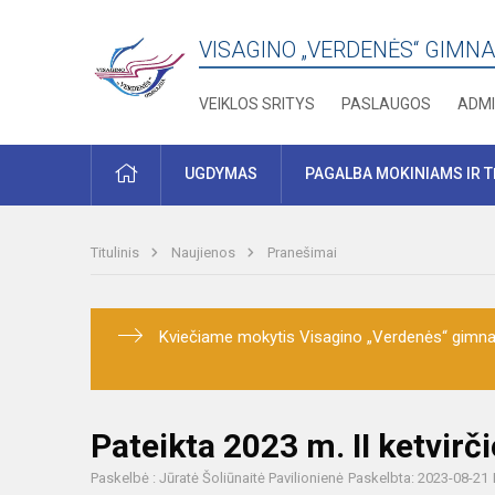
VISAGINO „VERDENĖS“ GIMNA
VEIKLOS SRITYS
PASLAUGOS
ADMI
PRADŽIA
UGDYMAS
PAGALBA MOKINIAMS IR 
Titulinis
Naujienos
Pranešimai
Kviečiame mokytis Visagino „Verdenės“ gimnaz
Pateikta 2023 m. II ketvirč
Paskelbė : Jūratė Šoliūnaitė Pavilionienė
Paskelbta: 2023-08-21