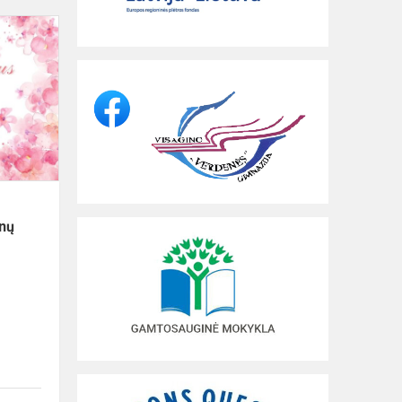
„Verdenės“
gimnazijos
abiturientai
baigė
egzaminų
sesiją
inų