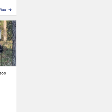
čiau
STEAM
veikla
lietuvių
kalbos
pamokoje
lbos