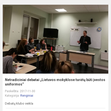
N
d
„
m
t
b
įv
Netradiciniai debatai „Lietuvos mokyklose turėtų būti įvestos
uniformos“
Paskelbta: 2017-11-30
Kategorija:
Renginiai
Debatų klubo veikla