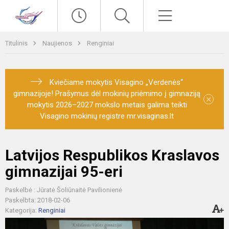
Paieška
Meniu
Titulinis
Naujienos
Renginiai
Kviečiame mokytis Visagino „Verdenės“
gimnazijoje! Prašymus dėl mokinių priėmimo į gimnaziją
×
mokytis 2026–2027 mokslo metais galima teikti
Visagino mokinių registre mr.visaginas.lt
Latvijos Respublikos Kraslavos
gimnazijai 95-eri
Paskelbė : Jūratė Šoliūnaitė Pavilionienė
Paskelbta: 2018-02-06
Kategorija:
Renginiai