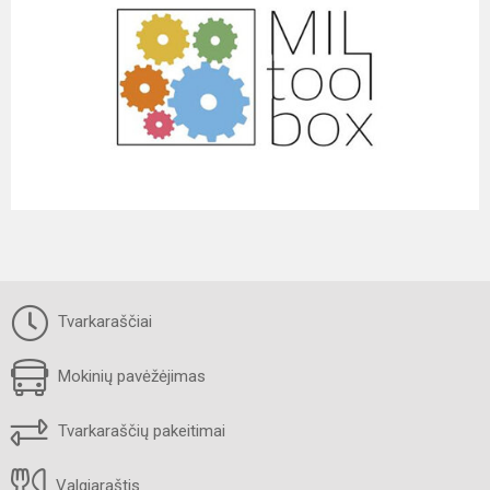
Tvarkaraščiai
Mokinių pavėžėjimas
Tvarkaraščių pakeitimai
Valgiaraštis