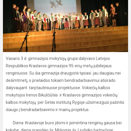
Vasario 3 d. gimnazijos mokytojų grupė dalyvavo Latvijos
Respublikos Kraslavos gimnazijos 95-erių metų jubiliejaus
renginiuose. Su šia gimnazija draugystė tęsiasi jau daugiau nei
dešimtmetį, o prielaidos tokiam bendradarbiavimui atsirado
dalyvaujant tarptautiniuose projektuose. Vokiečių kalbos
mokytojos Irenos Bikulčiūtės ir Kraslavos gimnazijos vokiečių
kalbos mokytojų per Getės institutą Rygoje užsimezgusi pažintis
išaugo į bendradarbiavimo ir mainų projektus.
Diena Kraslavoje buvo įdomi ir įsimintina renginių gausa bei
kokybe: diena prasidėjo šv. Mišiomis šv. Liudviko bažnyčioje,