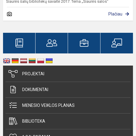
Šiaurės šalių bibliotekų savaitė 2017. Tema „Šiaurės salos“
Plačiau
PROJEKTAI
DOKUMENTAI
MĖNESIO VEIKLOS PLANAS
BIBLIOTEKA