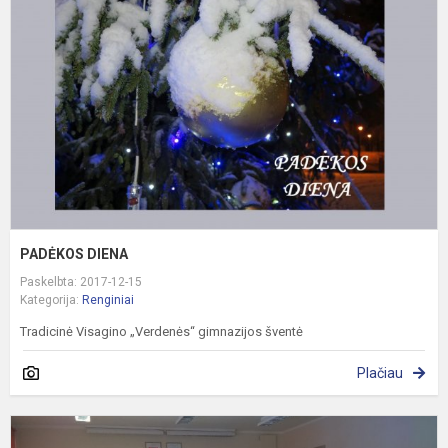
PADĖKOS DIENA
Paskelbta: 2017-12-15
Kategorija:
Renginiai
Tradicinė Visagino „Verdenės“ gimnazijos šventė
Plačiau
K