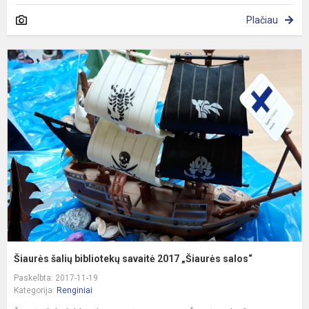
Plačiau
Š
š
b
s
2
„
s
Šiaurės šalių bibliotekų savaitė 2017 „Šiaurės salos“
Paskelbta: 2017-11-19
Kategorija:
Renginiai