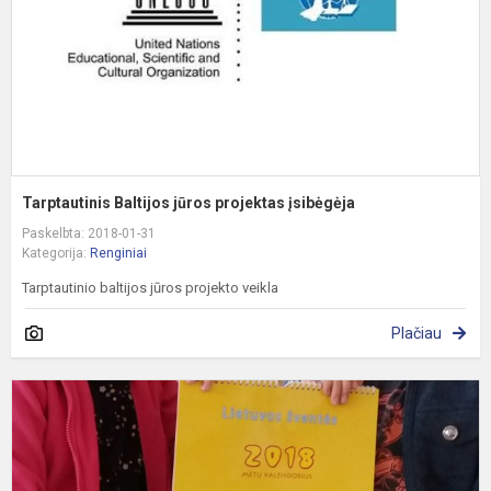
Tarptautinis Baltijos jūros projektas įsibėgėja
Paskelbta: 2018-01-31
Kategorija:
Renginiai
Tarptautinio baltijos jūros projekto veikla
Plačiau
1
a
k
m