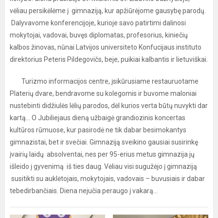
vėliau persikėlėme į gimnaziją, kur apžiūrėjome gausybę parodų.
Dalyvavome konferencijoje, kurioje savo patirtimi dalinosi
mokytojai, vadovai, buvęs diplomatas, profesorius, kiniečių
kalbos žinovas, nūnai Latvijos universiteto Konfucijaus instituto
direktorius Peteris Pildegovičs, beje, puikiai kalbantis ir lietuviškai.
Turizmo informacijos centre, įsikūrusiame restauruotame
Platerių dvare, bendravome su kolegomis ir buvome maloniai
nustebinti didžiulės lėlių parodos, dėl kurios verta būtų nuvykti dar
kartą... O Jubiliejaus dieną užbaigė grandiozinis koncertas
kultūros rūmuose, kur pasirodė ne tik dabar besimokantys
gimnazistai, bet ir svečiai. Gimnaziją sveikino gausiai susirinkę
įvairių laidų absolventai, nes per 95-erius metus gimnazija jų
išleido į gyvenimą iš ties daug. Vėliau visi sugužėjo į gimnaziją
susitikti su auklėtojais, mokytojais, vadovais – buvusiais ir dabar
tebedirbančiais. Diena nejučia peraugo į vakarą...