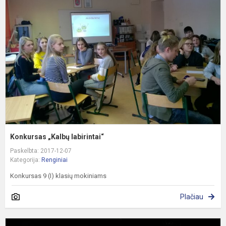
„
l
Konkursas „Kalbų labirintai“
Paskelbta: 2017-12-07
Kategorija:
Renginiai
Konkursas 9 (I) klasių mokiniams
Plačiau
„