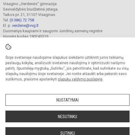
Visagino „Verdenės“ gimnazija
Savivaldybės biudžetinė įstaiga.
Taikos pr. 21, 31107 Visaginas
Tel.
(0 386) 72 758
El. p.
verdene@vvg.lt
Duomenys kaupiami ir saugomi Juridinių asmenų registre
Įmonės kodas 190243519
Šioje svetainėje naudojame slapukus siekdami užtikrinti jums teikiamų
© 2022. Visagino „Verdenės“ gimnazija. Visos teisės saugomos.
Kopijuoti turinį be raštiško gimnazijos sutikimo griežtai draudžiama.
paslaugų kokybę, analizuoti svetainės naudojimą ir optimizuoti naršymo
patirtį. Spustelėję mygtuką „Sutinku“, jūs patvirtinate, kad sutinkate su visų
Versija neįgaliesiems
Slapukų valdymas
slapukų naudojimu šioje svetainėje. Jei norite atšaukti arba pakeisti savo
sutikimus, prašome apsilankyti
slapukų valdymo puslapyje
.
Sumanus būdas atnaujinti
mokyklos interneto
svetainę
NUSTATYMAI
NESUTINKU
SUTINKU