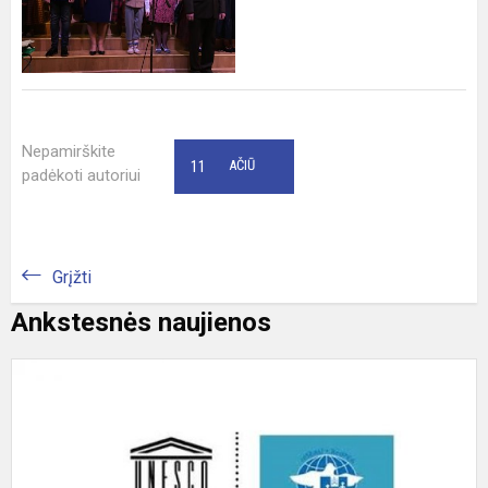
Nepamirškite
11
AČIŪ
padėkoti autoriui
Grįžti
Ankstesnės naujienos
T
B
j
p
į