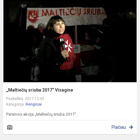
s
2
V
„Maltiečių sriuba 2017“ Visagine
Paskelbta: 2017-12-05
Kategorija:
Renginiai
Paramos akcija „Maltiečių sriuba 2017“
Plačiau