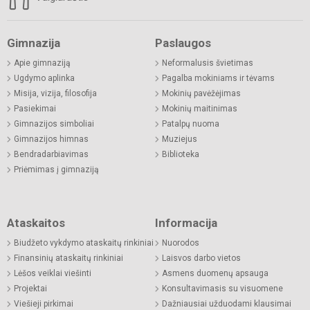
Gimnazija
Paslaugos
Apie gimnaziją
Neformalusis švietimas
Ugdymo aplinka
Pagalba mokiniams ir tėvams
Misija, vizija, filosofija
Mokinių pavėžėjimas
Pasiekimai
Mokinių maitinimas
Gimnazijos simboliai
Patalpų nuoma
Gimnazijos himnas
Muziejus
Bendradarbiavimas
Biblioteka
Priėmimas į gimnaziją
Ataskaitos
Informacija
Biudžeto vykdymo ataskaitų rinkiniai
Nuorodos
Finansinių ataskaitų rinkiniai
Laisvos darbo vietos
Lėšos veiklai viešinti
Asmens duomenų apsauga
Projektai
Konsultavimasis su visuomene
Viešieji pirkimai
Dažniausiai užduodami klausimai