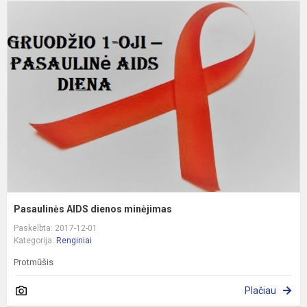
P
A
d
m
Pasaulinės AIDS dienos minėjimas
Paskelbta: 2017-12-01
Kategorija:
Renginiai
Protmūšis
Plačiau