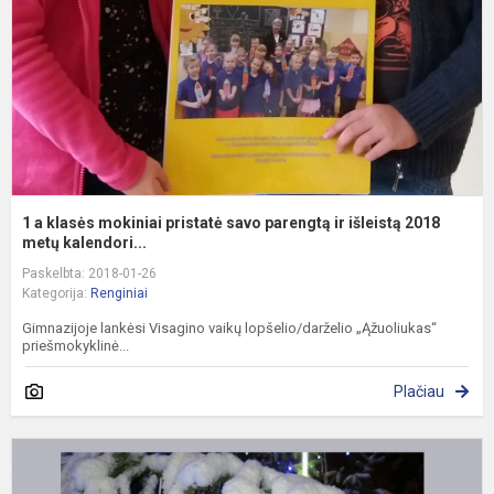
p
s
p
ir
i
2
1 a klasės mokiniai pristatė savo parengtą ir išleistą 2018
metų kalendori...
Paskelbta: 2018-01-26
Kategorija:
Renginiai
Gimnazijoje lankėsi Visagino vaikų lopšelio/darželio „Ąžuoliukas“
priešmokyklinė...
Plačiau
P
D