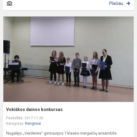
Plačiau
V
d
k
Vokiškos dainos konkursas
Paskelbta: 2017-11-26
Kategorija:
Renginiai
Nugalėjo „Verdenės“ gimnazijos 7 klasės mergaičių ansamblis