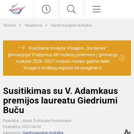
Paieška
Meniu
Titulinis
Naujienos
Gamtosauginė mokykla
Kviečiame mokytis Visagino „Verdenės“
gimnazijoje! Prašymus dėl mokinių priėmimo į gimnaziją
×
mokytis 2026–2027 mokslo metais galima teikti
Visagino mokinių registre mr.visaginas.lt
Susitikimas su V. Adamkaus
premijos laureatu Giedriumi
Buču
Paskelbė : Jūratė Šoliūnaitė Pavilionienė
Paskelbta: 2025-04-05
Kategorija:
Gamtosauginė mokykla