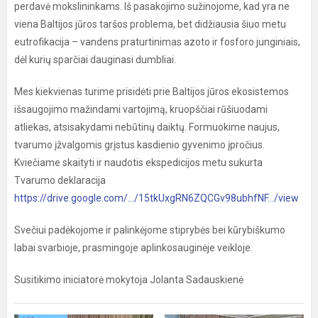
perdavė mokslininkams. Iš pasakojimo sužinojome, kad yra ne
viena Baltijos jūros taršos problema, bet didžiausia šiuo metu
eutrofikacija – vandens praturtinimas azoto ir fosforo junginiais,
dėl kurių sparčiai dauginasi dumbliai.
Mes kiekvienas turime prisidėti prie Baltijos jūros ekosistemos
išsaugojimo mažindami vartojimą, kruopščiai rūšiuodami
atliekas, atsisakydami nebūtinų daiktų. Formuokime naujus,
tvarumo įžvalgomis grįstus kasdienio gyvenimo įpročius.
Kviečiame skaityti ir naudotis ekspedicijos metu sukurta
Tvarumo deklaracija
https://drive.google.com/.../15tkUxgRN6ZQCGv98ubhfNF.../view
Svečiui padėkojome ir palinkėjome stiprybės bei kūrybiškumo
labai svarbioje, prasmingoje aplinkosauginėje veikloje.
Susitikimo iniciatorė mokytoja Jolanta Sadauskienė