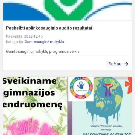
Paskelbti aplinkosauginio audito rezultatai
Paskelbta: 2022-12-15
Kategorija:
Gamtosauginė mokykla
Gamtosauginių mokyklų programos veikla
Plačiau
G
g
v