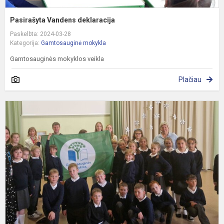
Pasirašyta Vandens deklaracija
Paskelbta: 2024-03-28
Kategorija:
Gamtosauginė mokykla
Gamtosauginės mokyklos veikla
Plačiau
A
š
r
„
e
L.