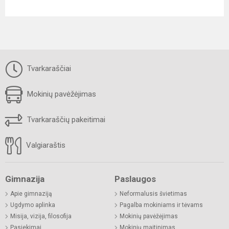
Tvarkaraščiai
Mokinių pavėžėjimas
Tvarkaraščių pakeitimai
Valgiaraštis
Gimnazija
Paslaugos
Apie gimnaziją
Neformalusis švietimas
Ugdymo aplinka
Pagalba mokiniams ir tėvams
Misija, vizija, filosofija
Mokinių pavėžėjimas
Pasiekimai
Mokinių maitinimas