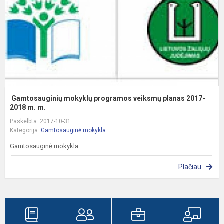
2
m.
Gamtosauginių mokyklų programos veiksmų planas 2017-
2018 m. m.
Paskelbta: 2017-10-31
Kategorija:
Gamtosauginė mokykla
Gamtosauginė mokykla
Plačiau