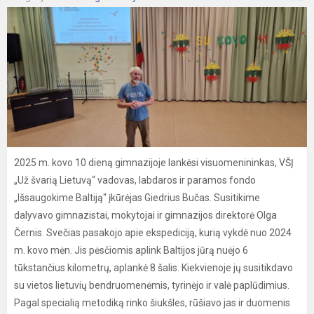
2025 m. kovo 10 dieną gimnazijoje lankėsi visuomenininkas, VŠĮ
„Už švarią Lietuvą“ vadovas, labdaros ir paramos fondo
„Išsaugokime Baltiją“ įkūrėjas Giedrius Bučas. Susitikime
dalyvavo gimnazistai, mokytojai ir gimnazijos direktorė Olga
Černis. Svečias pasakojo apie ekspediciją, kurią vykdė nuo 2024
m. kovo mėn. Jis pėsčiomis aplink Baltijos jūrą nuėjo 6
tūkstančius kilometrų, aplankė 8 šalis. Kiekvienoje jų susitikdavo
su vietos lietuvių bendruomenėmis, tyrinėjo ir valė paplūdimius.
Pagal specialią metodiką rinko šiukšles, rūšiavo jas ir duomenis