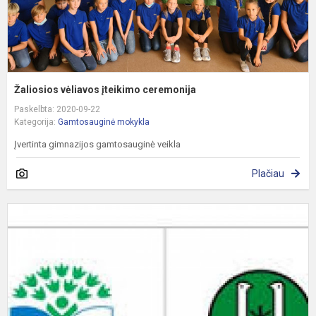
Žaliosios vėliavos įteikimo ceremonija
Paskelbta: 2020-09-22
Kategorija:
Gamtosauginė mokykla
Įvertinta gimnazijos gamtosauginė veikla
Plačiau
G
a
A
š
f
Ža