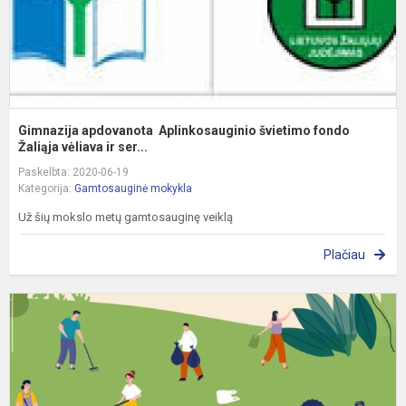
Gimnazija apdovanota Aplinkosauginio švietimo fondo
Žaliąja vėliava ir ser...
Paskelbta: 2020-06-19
Kategorija:
Gamtosauginė mokykla
Už šių mokslo metų gamtosauginę veiklą
Plačiau
P
A
V
D