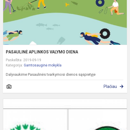
PASAULINĖ APLINKOS VALYMO DIENA
Paskelbta: 2019-09-19
Kategorija:
Gamtosauginė mokykla
Dalyvaukime Pasaulinės tvarkymosi dienos sąspietyje
Plačiau
G
m
p
v
p