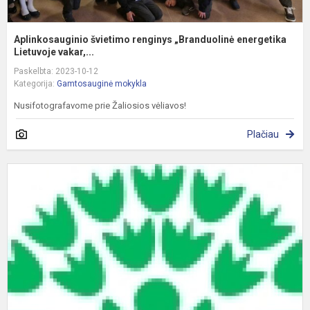
Aplinkosauginio švietimo renginys „Branduolinė energetika
Lietuvoje vakar,...
Paskelbta: 2023-10-12
Kategorija:
Gamtosauginė mokykla
Nusifotografavome prie Žaliosios vėliavos!
Plačiau
P
a
a
r