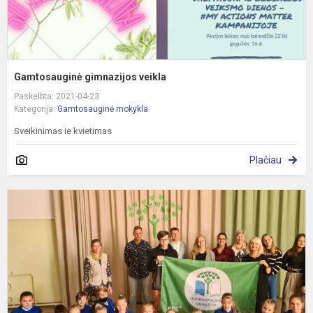
Gamtosauginė gimnazijos veikla
Paskelbta: 2021-04-23
Kategorija:
Gamtosauginė mokykla
Sveikinimas ie kvietimas
Plačiau
Ž
v
į
c