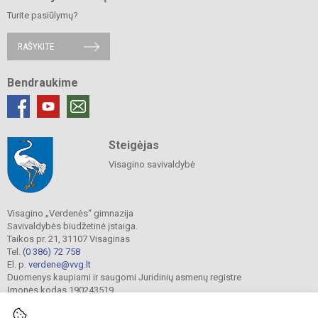
Turite pasiūlymų?
RAŠYKITE
Bendraukime
Steigėjas
Visagino savivaldybė
Visagino „Verdenės“ gimnazija
Savivaldybės biudžetinė įstaiga.
Taikos pr. 21, 31107 Visaginas
Tel.
(0 386) 72 758
El. p.
verdene@vvg.lt
Duomenys kaupiami ir saugomi Juridinių asmenų registre
Įmonės kodas 190243519