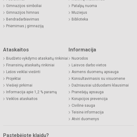
Gimnazijos simboliai
Patalpų nuoma
Gimnazijos himnas
Muziejus
Bendradarbiavimas
Biblioteka
Priėmimas į gimnaziją
Ataskaitos
Informacija
Biudžeto vykdymo ataskaitų rinkiniai
Nuorodos
Finansinių ataskaitų rinkiniai
Laisvos darbo vietos
Lėšos veiklai viešinti
Asmens duomenų apsauga
Projektai
Konsultavimasis su visuomene
Viešieji pirkimai
Dažniausiai užduodami klausimai
Informacija apie 1,2 % paramą
Pranešėjų apsauga
Veiklos ataskaitos
Korupcijos prevencija
Civilinė sauga
Teisinė informacija
Atviri duomenys
Pastebėjote klaidų?