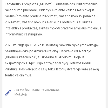
Tarptautinis projektas „MILbox“ – žiniasklaidos ir informacinio
raštingumo priemonių rinkinys. Projekto veiklos tęsis dvejus
metus (projekto pradžia 2022 metų vasario mėnuo, pabaiga –
2024 metų vasario mėnuo). Per šiuos metus bus sukurtas
intelektinis produktas, skirtas mokyti pradinio amžiaus mokinius
informatinio raštingumo.
2023 m. rugsėjo 18 d. 2b ir 3a klasių mokiniai vyko į mokomąją-
pažintinę išvyką po Anykščių rajoną. Dalyvavo edukacijoje
„Duonelė kasdieninė“, susipažino su Arklio muziejaus
ekspozicijomis. Apžiūrėjo antrą pagal dydį Lietuvos riedulį
Puntuką. Pasivaikščiojo Lajų taku. Istorijų dvarelyje kūrė šešėlių
teatro vaidinimus.
Jūratė Šoliūnaitė Pavilionienė
Mokytoja