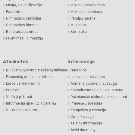
Misija, vizija, filosofija
Mokinių pavėžėjimas
Pasiekimai
Mokinių maitinimas
Gimnazijos simboliai
Patalpų nuoma
Gimnazijos himnas
Muziejus
Bendradarbiavimas
Biblioteka
Priėmimas į gimnaziją
Ataskaitos
Informacija
Biudžeto vykdymo ataskaitų rinkiniai
Nuorodos
Finansinių ataskaitų rinkiniai
Laisvos darbo vietos
Lėšos veiklai viešinti
Asmens duomenų apsauga
Projektai
Konsultavimasis su visuomene
Viešieji pirkimai
Dažniausiai užduodami klausimai
Informacija apie 1,2 % paramą
Pranešėjų apsauga
Veiklos ataskaitos
Korupcijos prevencija
Civilinė sauga
Teisinė informacija
Atviri duomenys