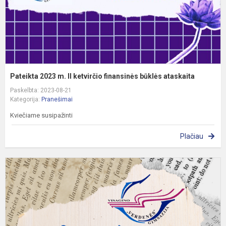
b
a
Pateikta 2023 m. II ketvirčio finansinės būklės ataskaita
Paskelbta: 2023-08-21
Kategorija:
Pranešimai
Kviečiame susipažinti
Plačiau
P
g
v
k
į
2