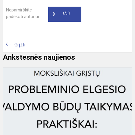
Nepamirškite
8
AČIŪ
padėkoti autoriui
Grįžti
Ankstesnės naujienos
L
„
g
p
e
v
b