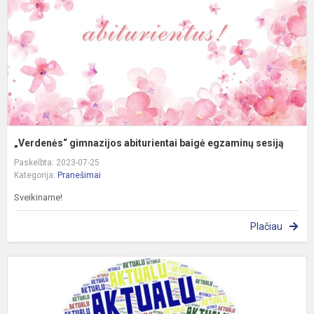
e
s
„Verdenės“ gimnazijos abiturientai baigė egzaminų sesiją
Paskelbta: 2023-07-25
Kategorija:
Pranešimai
Sveikiname!
Plačiau
I
b
II
kl