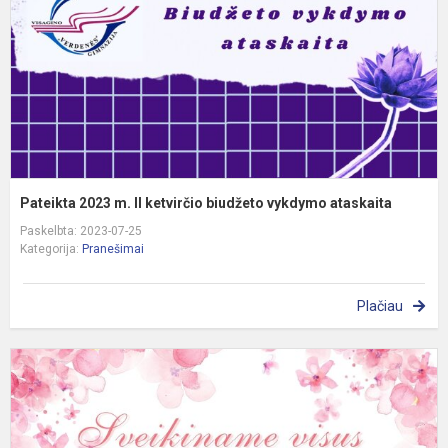
k
b
v
a
Pateikta 2023 m. II ketvirčio biudžeto vykdymo ataskaita
Paskelbta: 2023-07-25
Kategorija:
Pranešimai
Plačiau
„
g
a
b