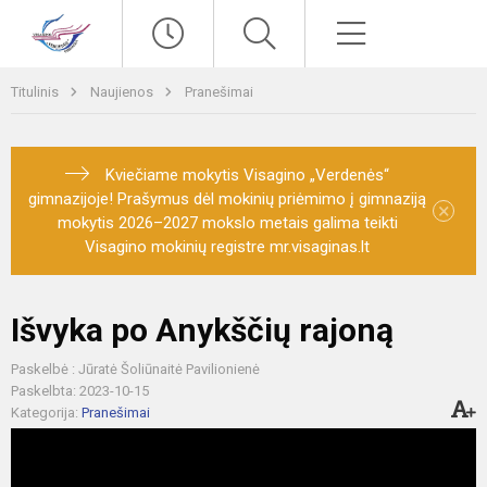
Paieška
Meniu
Titulinis
Naujienos
Pranešimai
Kviečiame mokytis Visagino „Verdenės“
gimnazijoje! Prašymus dėl mokinių priėmimo į gimnaziją
×
mokytis 2026–2027 mokslo metais galima teikti
Visagino mokinių registre mr.visaginas.lt
Išvyka po Anykščių rajoną
Paskelbė : Jūratė Šoliūnaitė Pavilionienė
Paskelbta: 2023-10-15
Kategorija:
Pranešimai