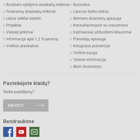
Biudžeto vykdymo ataskaitų rinkiniai
Nuorodos
Finansinių ataskaitų rinkiniai
Laisvos darbo vietos
Lėšos veiklai viešinti
Asmens duomenų apsauga
Projektai
Konsultavimasis su visuomene
Viešieji pirkimai
Dažniausiai užduodami klausimai
Informacija apie 1,2 % paramą
Pranešėjų apsauga
Veiklos ataskaitos
Korupcijos prevencija
Civilinė sauga
Teisinė informacija
Atviri duomenys
Pastebėjote klaidų?
Turite pasiūlymų?
RAŠYKITE
Bendraukime