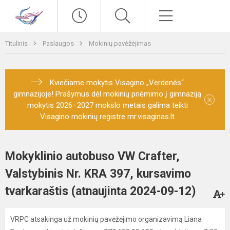
Paieška
Meniu
Titulinis
Paslaugos
Mokinių pavėžėjimas
Kviečiame mokytis Visagino „Verdenės“
gimnazijoje! Prašymus dėl mokinių priėmimo į gimnaziją
×
mokytis 2026–2027 mokslo metais galima teikti
Visagino mokinių registre mr.visaginas.lt
Mokyklinio autobuso VW Crafter,
Valstybinis Nr. KRA 397, kursavimo
tvarkaraštis (atnaujinta 2024-09-12)
VRPC atsakinga už mokinių pavėžėjimo organizavimą Liana