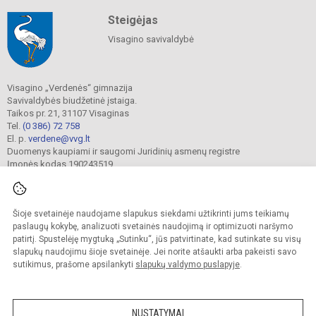
Steigėjas
Visagino savivaldybė
Visagino „Verdenės“ gimnazija
Savivaldybės biudžetinė įstaiga.
Taikos pr. 21, 31107 Visaginas
Tel.
(0 386) 72 758
El. p.
verdene@vvg.lt
Duomenys kaupiami ir saugomi Juridinių asmenų registre
Įmonės kodas 190243519
Šioje svetainėje naudojame slapukus siekdami užtikrinti jums teikiamų
© 2022. Visagino „Verdenės“ gimnazija. Visos teisės saugomos.
Kopijuoti turinį be raštiško gimnazijos sutikimo griežtai draudžiama.
paslaugų kokybę, analizuoti svetainės naudojimą ir optimizuoti naršymo
patirtį. Spustelėję mygtuką „Sutinku“, jūs patvirtinate, kad sutinkate su visų
Versija neįgaliesiems
Slapukų valdymas
slapukų naudojimu šioje svetainėje. Jei norite atšaukti arba pakeisti savo
sutikimus, prašome apsilankyti
slapukų valdymo puslapyje
.
Sumanus būdas atnaujinti
mokyklos interneto
svetainę
NUSTATYMAI