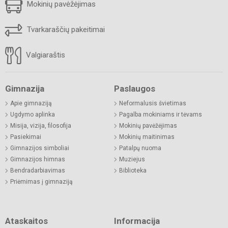
Mokinių pavėžėjimas
Tvarkaraščių pakeitimai
Valgiaraštis
Gimnazija
Paslaugos
Apie gimnaziją
Neformalusis švietimas
Ugdymo aplinka
Pagalba mokiniams ir tėvams
Misija, vizija, filosofija
Mokinių pavėžėjimas
Pasiekimai
Mokinių maitinimas
Gimnazijos simboliai
Patalpų nuoma
Gimnazijos himnas
Muziejus
Bendradarbiavimas
Biblioteka
Priėmimas į gimnaziją
Ataskaitos
Informacija