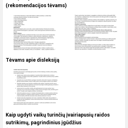
(rekomendacijos tėvams)
Tėvams apie disleksiją
Kaip ugdyti vaikų turinčių įvairiapusių raidos
sutrikimų, pagrindinius įgūdžius