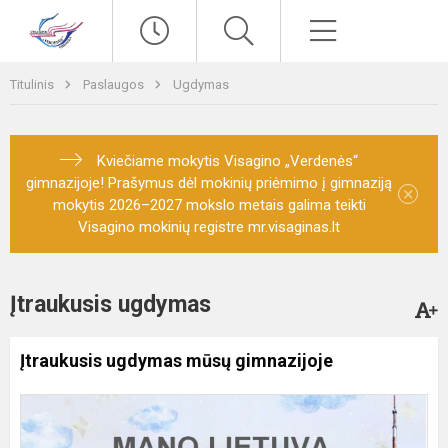
Paieška
Meniu
Titulinis
Paslaugos
Ugdymas
Kviečiame mokytis Visagino „Verdenės“
gimnazijoje! Prašymus dėl mokinių priėmimo į gimnaziją
×
mokytis 2026–2027 mokslo metais galima teikti
Visagino mokinių registre mr.visaginas.lt
Įtraukusis ugdymas
Įtraukusis ugdymas mūsų gimnazijoje