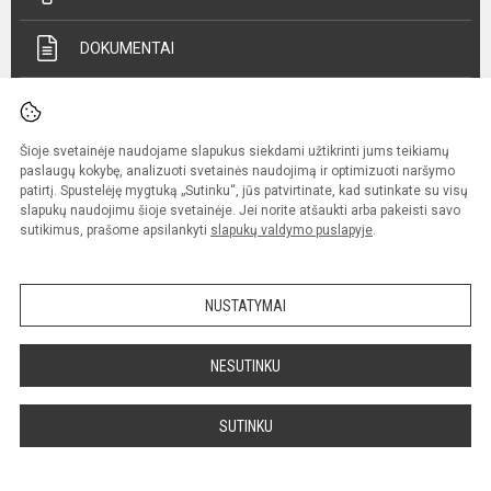
DOKUMENTAI
MĖNESIO VEIKLOS PLANAS
Šioje svetainėje naudojame slapukus siekdami užtikrinti jums teikiamų
BIBLIOTEKA
paslaugų kokybę, analizuoti svetainės naudojimą ir optimizuoti naršymo
patirtį. Spustelėję mygtuką „Sutinku“, jūs patvirtinate, kad sutinkate su visų
slapukų naudojimu šioje svetainėje. Jei norite atšaukti arba pakeisti savo
1,2 % PARAMA
sutikimus, prašome apsilankyti
slapukų valdymo puslapyje
.
PASIEKIMAI
NUSTATYMAI
LAISVOS DARBO VIETOS
NESUTINKU
LAISVOS MOKYMOSI VIETOS
SUTINKU
YOUTUBE VIDEO