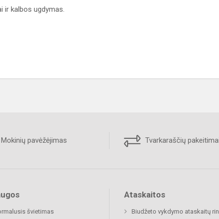
ai ir kalbos ugdymas.
Mokinių pavėžėjimas
Tvarkaraščių pakeitima
augos
Ataskaitos
rmalusis švietimas
Biudžeto vykdymo ataskaitų rin