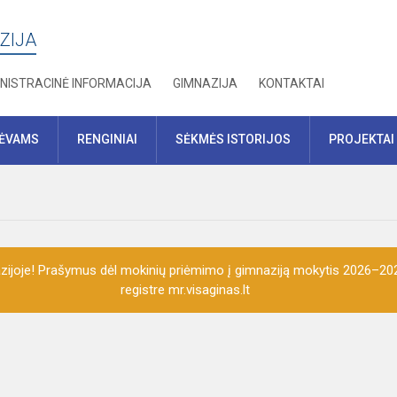
ZIJA
NISTRACINĖ INFORMACIJA
GIMNAZIJA
KONTAKTAI
TĖVAMS
RENGINIAI
SĖKMĖS ISTORIJOS
PROJEKTAI
ijoje! Prašymus dėl mokinių priėmimo į gimnaziją mokytis 2026–202
registre mr.visaginas.lt