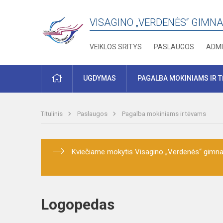
VISAGINO „VERDENĖS“ GIMNA
VEIKLOS SRITYS
PASLAUGOS
ADMI
PRADŽIA
UGDYMAS
PAGALBA MOKINIAMS IR 
Titulinis
Paslaugos
Pagalba mokiniams ir tėvams
Kviečiame mokytis Visagino „Verdenės“ gimnaz
Logopedas