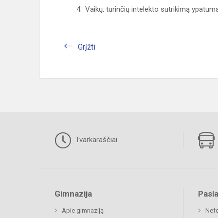
Vaikų, turinčių intelekto sutrikimą ypatum
Grįžti
Tvarkaraščiai
Gimnazija
Pasl
Apie gimnaziją
Nefo