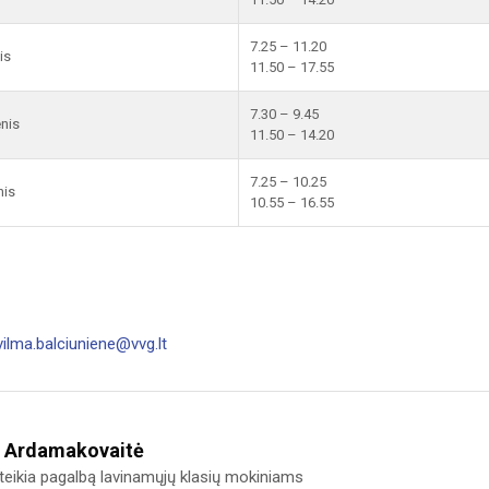
7.25 – 11.20
is
11.50 – 17.55
7.30 – 9.45
enis
11.50 – 14.20
7.25 – 10.25
nis
10.55 – 16.55
vilma.balciuniene@vvg.lt
 Ardamakovaitė
eikia pagalbą lavinamųjų klasių mokiniams