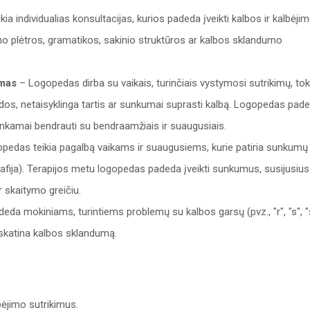
a individualias konsultacijas, kurios padeda įveikti kalbos ir kalbėji
yno plėtros, gramatikos, sakinio struktūros ar kalbos sklandumo
imas
– Logopedas dirba su vaikais, turinčiais vystymosi sutrikimų, tok
idos, netaisyklinga tartis ar sunkumai suprasti kalbą. Logopedas pad
 tinkamai bendrauti su bendraamžiais ir suaugusiais.
pedas teikia pagalbą vaikams ir suaugusiems, kurie patiria sunkumų
sgrafija). Terapijos metu logopedas padeda įveikti sunkumus, susijusius
r skaitymo greičiu.
a mokiniams, turintiems problemų su kalbos garsų (pvz., "r", "s", "
i skatina kalbos sklandumą.
bėjimo sutrikimus.