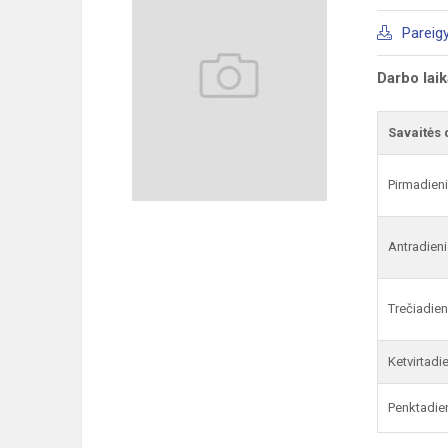
Pareig
Darbo lai
Savaitės 
Pirmadien
Antradieni
Trečiadien
Ketvirtadi
Penktadie