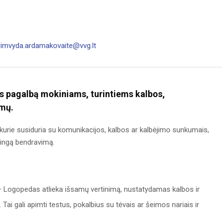
rimvyda.ardamakovaite@vvg.lt
tis pagalbą mokiniams, turintiems kalbos,
imų.
urie susiduria su komunikacijos, kalbos ar kalbėjimo sunkumais,
smingą bendravimą.
 Logopedas atlieka išsamų vertinimą, nustatydamas kalbos ir
 Tai gali apimti testus, pokalbius su tėvais ar šeimos nariais ir