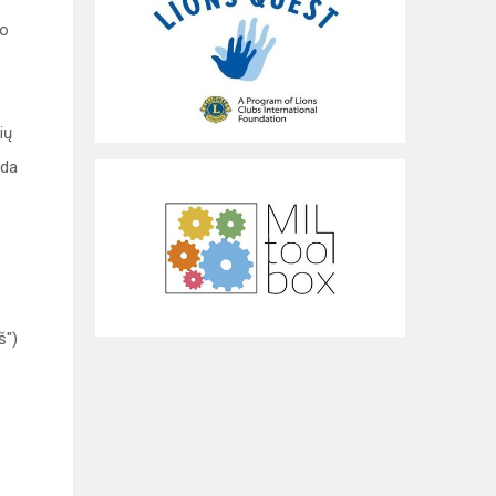
mo
ių
eda
š")