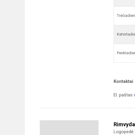
Trečiadien
Ketvirtadi
Penktadie
Kontaktai
El. paštas
Rimvyda
Logopedė t