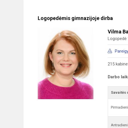
Logopedėmis gimnazijoje dirba
Vilma Ba
Logopedė t
Pareig
215 kabine
Darbo lai
Savaitės 
Pirmadien
Antradieni