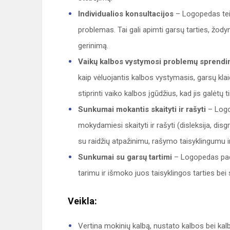
Individualios konsultacijos
– Logopedas teiki
problemas. Tai gali apimti garsų tarties, žod
gerinimą.
Vaikų kalbos vystymosi problemų sprend
kaip vėluojantis kalbos vystymasis, garsų kla
stiprinti vaiko kalbos įgūdžius, kad jis galėtų
Sunkumai mokantis skaityti ir rašyti
– Logo
mokydamiesi skaityti ir rašyti (disleksija, di
su raidžių atpažinimu, rašymo taisyklingumu i
Sunkumai su garsų tartimi
– Logopedas paded
tarimu ir išmoko juos taisyklingos tarties be
Veikla:
Vertina mokinių kalbą, nustato kalbos bei kal