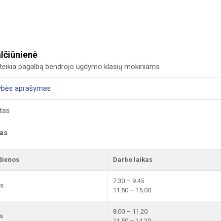
lčiūnienė
eikia pagalbą bendrojo ugdymo klasių mokiniams
ybės aprašymas
tas
kas
dienos
Darbo laikas
7.30 – 9.45
is
11.50 – 15.00
8.00 – 11.20
s
11.50 – 14.20