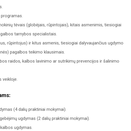
s.
o programas.
inių tėvais (globėjais, rūpintojais), kitais asmenimis, tiesiogiai
albos tarnybos specialistais.
s, rūpintojus) ir kitus asmenis, tiesiogiai dalyvaujančius ugdymo
nės) pagalbos teikimo klausimais.
os raidos, kalbos lavinimo ar sutrikimų prevencijos ir šalinimo
 veikloje.
ams:
dymas (4 dalių praktiniai mokymai).
 gebėjimų ugdymas (2 dalių praktiniai mokymai).
, kalbos ugdymas.