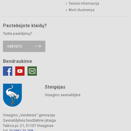
Teisinė informacija
Atviri duomenys
Pastebėjote klaidų?
Turite pasiūlymų?
RAŠYKITE
Bendraukime
Steigėjas
Visagino savivaldybė
Visagino „Verdenės“ gimnazija
Savivaldybės biudžetinė įstaiga.
Taikos pr. 21, 31107 Visaginas
Tel.
(0 386) 72 758