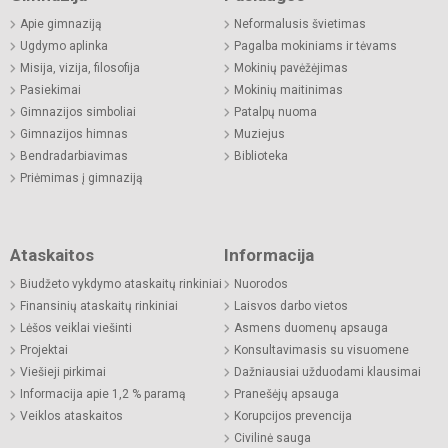
Apie gimnaziją
Neformalusis švietimas
Ugdymo aplinka
Pagalba mokiniams ir tėvams
Misija, vizija, filosofija
Mokinių pavėžėjimas
Pasiekimai
Mokinių maitinimas
Gimnazijos simboliai
Patalpų nuoma
Gimnazijos himnas
Muziejus
Bendradarbiavimas
Biblioteka
Priėmimas į gimnaziją
Ataskaitos
Informacija
Biudžeto vykdymo ataskaitų rinkiniai
Nuorodos
Finansinių ataskaitų rinkiniai
Laisvos darbo vietos
Lėšos veiklai viešinti
Asmens duomenų apsauga
Projektai
Konsultavimasis su visuomene
Viešieji pirkimai
Dažniausiai užduodami klausimai
Informacija apie 1,2 % paramą
Pranešėjų apsauga
Veiklos ataskaitos
Korupcijos prevencija
Civilinė sauga