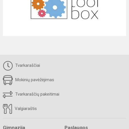
Tvarkaraščiai
Mokinių pavėžėjimas
Tvarkaraščių pakeitimai
Valgiaraštis
Gimnazija
Paslaugos