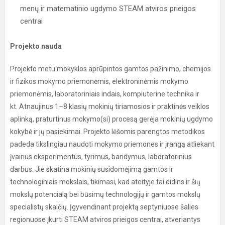
menų ir matematinio ugdymo STEAM atviros prieigos
centrai
Projekto nauda
Projekto metu mokyklos aprūpintos gamtos pažinimo, chemijos
ir fizikos mokymo priemonėmis, elektroninėmis mokymo
priemonėmis, laboratoriniais indais, kompiuterine technika ir
kt. Atnaujinus 1–8 klasių mokinių tiriamosios ir praktinės veiklos
aplinką, praturtinus mokymo(si) procesą gerėja mokinių ugdymo
kokybė ir jų pasiekimai. Projekto lėšomis parengtos metodikos
padeda tikslingiau naudoti mokymo priemones ir įrangą atliekant
įvairius eksperimentus, tyrimus, bandymus, laboratorinius
darbus. Jie skatina mokinių susidomėjimą gamtos ir
technologiniais mokslais, tikimasi, kad ateityje tai didins ir šių
mokslų potencialą bei būsimų technologijų ir gamtos mokslų
specialistų skaičių. Įgyvendinant projektą septyniuose šalies
regionuose įkurti STEAM atviros prieigos centrai, atveriantys