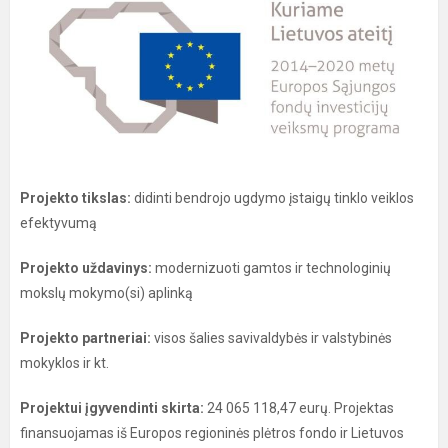
Projekto tikslas:
didinti bendrojo ugdymo įstaigų tinklo veiklos
efektyvumą
Projekto uždavinys:
modernizuoti gamtos ir technologinių
mokslų mokymo(si) aplinką
Projekto partneriai:
visos šalies savivaldybės ir valstybinės
mokyklos ir kt.
Projektui įgyvendinti skirta:
24 065 118,47 eurų. Projektas
finansuojamas iš Europos regioninės plėtros fondo ir Lietuvos