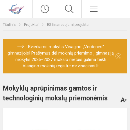
Paieška
Meniu
Titulinis
Projektai
ES finansuojami projektai
Kviečiame mokytis Visagino „Verdenės“
gimnazijoje! Prašymus dėl mokinių priėmimo į gimnaziją
×
mokytis 2026–2027 mokslo metais galima teikti
Visagino mokinių registre mr.visaginas.lt
Mokyklų aprūpinimas gamtos ir
technologinių mokslų priemonėmis