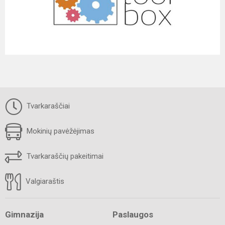
Tvarkaraščiai
Mokinių pavėžėjimas
Tvarkaraščių pakeitimai
Valgiaraštis
Gimnazija
Paslaugos