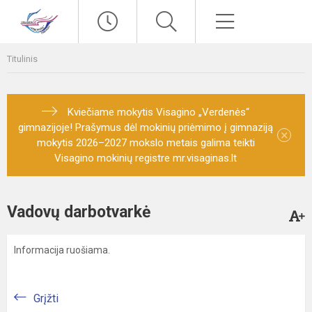
Paieška
Meniu
Titulinis
Kviečiame mokytis Visagino „Verdenės“
gimnazijoje! Prašymus dėl mokinių priėmimo į gimnaziją
×
mokytis 2026–2027 mokslo metais galima teikti
Visagino mokinių registre mr.visaginas.lt
Vadovų darbotvarkė
Informacija ruošiama.
Grįžti