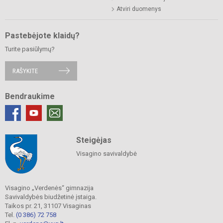
Atviri duomenys
Pastebėjote klaidų?
Turite pasiūlymų?
RAŠYKITE
Bendraukime
Steigėjas
Visagino savivaldybė
Visagino „Verdenės“ gimnazija
Savivaldybės biudžetinė įstaiga.
Taikos pr. 21, 31107 Visaginas
Tel.
(0 386) 72 758