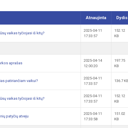
Atnaujinta
Dydis
2025-04-11
152.12
ūsų vaikas tyčiojasi iš kitų?
17:33:57
KB
2025-04-14
197.75
arkos aprašas
12:00:20
KB
2025-04-11
as patiriančiam vaikui?
136.7 K
17:33:57
2025-04-11
152.12
ūsų vaikas tyčiojasi iš kitų?
17:33:57
KB
2025-04-11
151.02
nių patyčių atveju
17:33:58
KB