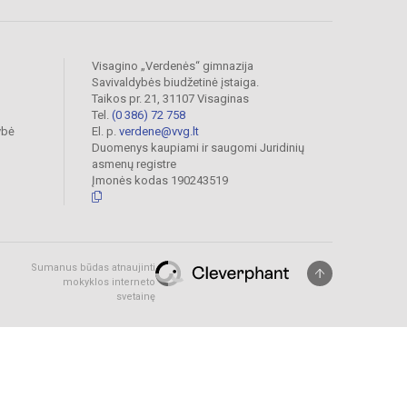
Visagino „Verdenės“ gimnazija
Savivaldybės biudžetinė įstaiga.
Taikos pr. 21, 31107 Visaginas
Tel.
(0 386) 72 758
ybė
El. p.
verdene@vvg.lt
Duomenys kaupiami ir saugomi Juridinių
asmenų registre
Įmonės kodas 190243519
Sumanus būdas atnaujinti
mokyklos interneto
svetainę