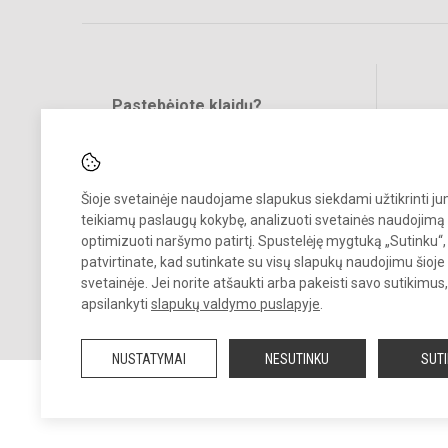
Pastebėjote klaidų?
Bend
Turite pasiūlymų?
RAŠYKITE
Šioje svetainėje naudojame slapukus siekdami užtikrinti j
teikiamų paslaugų kokybę, analizuoti svetainės naudojimą 
optimizuoti naršymo patirtį. Spustelėję mygtuką „Sutinku“,
patvirtinate, kad sutinkate su visų slapukų naudojimu šioje
svetainėje. Jei norite atšaukti arba pakeisti savo sutikimu
© 2022. Visagino „Verdenės“ gimnazija. Visos teisės saugomos.
apsilankyti
slapukų valdymo puslapyje
.
Kopijuoti turinį be raštiško gimnazijos sutikimo griežtai draudžiama.
NUSTATYMAI
NESUTINKU
SUT