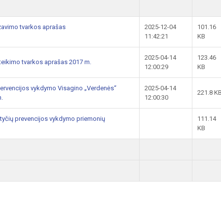
izavimo tvarkos aprašas
2025-12-04
101.16
11:42:21
KB
2025-04-14
123.46
eikimo tvarkos aprašas 2017 m.
12:00:29
KB
intervencijos vykdymo Visagino „Verdenės“
2025-04-14
221.8 K
.
12:00:30
atyčių prevencijos vykdymo priemonių
111.14
KB