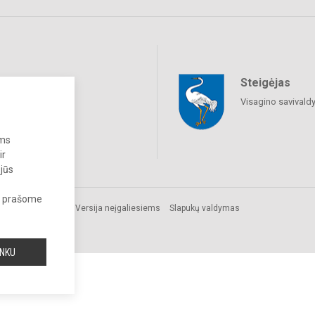
Steigėjas
raukime
Visagino savivald
ums
ir
 jūs
s, prašome
Versija neįgaliesiems
Slapukų valdymas
INKU