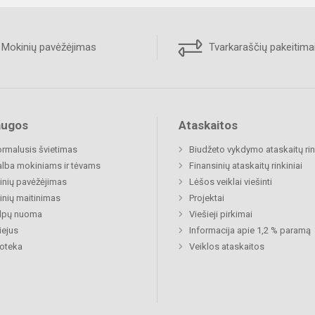
Mokinių pavėžėjimas
Tvarkaraščių pakeitima
augos
Ataskaitos
rmalusis švietimas
Biudžeto vykdymo ataskaitų rin
lba mokiniams ir tėvams
Finansinių ataskaitų rinkiniai
nių pavėžėjimas
Lėšos veiklai viešinti
nių maitinimas
Projektai
alpų nuoma
Viešieji pirkimai
ejus
Informacija apie 1,2 % paramą
ioteka
Veiklos ataskaitos