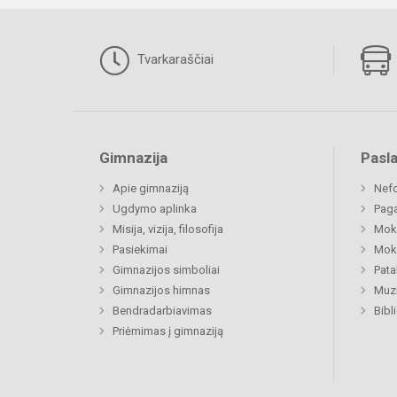
Tvarkaraščiai
Gimnazija
Pasl
Apie gimnaziją
Nefo
Ugdymo aplinka
Paga
Misija, vizija, filosofija
Moki
Pasiekimai
Moki
Gimnazijos simboliai
Pat
Gimnazijos himnas
Muzi
Bendradarbiavimas
Bibl
Priėmimas į gimnaziją