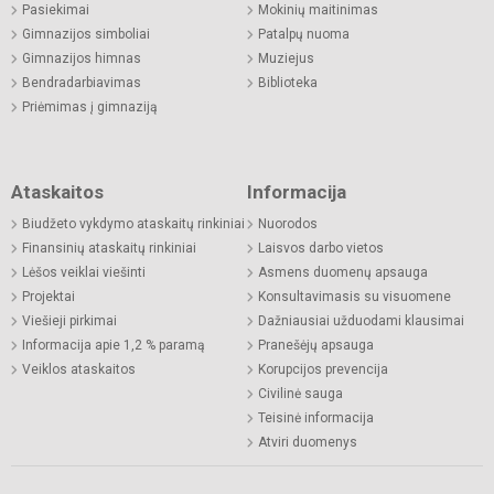
Pasiekimai
Mokinių maitinimas
Gimnazijos simboliai
Patalpų nuoma
Gimnazijos himnas
Muziejus
Bendradarbiavimas
Biblioteka
Priėmimas į gimnaziją
Ataskaitos
Informacija
Biudžeto vykdymo ataskaitų rinkiniai
Nuorodos
Finansinių ataskaitų rinkiniai
Laisvos darbo vietos
Lėšos veiklai viešinti
Asmens duomenų apsauga
Projektai
Konsultavimasis su visuomene
Viešieji pirkimai
Dažniausiai užduodami klausimai
Informacija apie 1,2 % paramą
Pranešėjų apsauga
Veiklos ataskaitos
Korupcijos prevencija
Civilinė sauga
Teisinė informacija
Atviri duomenys