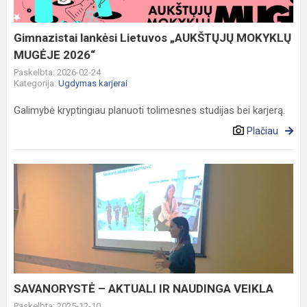
MUGĖJE
2026“
Gimnazistai lankėsi Lietuvos „AUKŠTŲJŲ MOKYKLŲ
MUGĖJE 2026“
Paskelbta: 2026-02-24
Kategorija:
Ugdymas karjerai
Galimybė kryptingiau planuoti tolimesnes studijas bei karjerą.
Plačiau
SAVANORYSTĖ
–
AKTUALI
IR
NAUDINGA
VEIKLA
SAVANORYSTĖ – AKTUALI IR NAUDINGA VEIKLA
Paskelbta: 2025-12-10