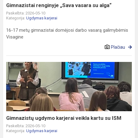
Gimnazistai renginyje „Sava vasara su alga“
Paskelbta: 2026-05-10
Kategorija:
Ugdymas karjerai
16-17 metų gimnazistai domėjosi darbo vasarą galimybėmis
Visagine
Plačiau
Gimnazistų
ugdymo
karjerai
veikla
kartu
su
ISM
Gimnazistų ugdymo karjerai veikla kartu su ISM
Paskelbta: 2026-05-10
Kategorija:
Ugdymas karjerai