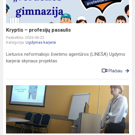
Kryptis – profesijų pasaulis
Paskelbta: 2026-06-22
Kategorija:
Ugdymas karjerai
Lietuvos neformaliojo švietimo agentūros (LINEŠA) Ugdymo
karjerai skyriaus projektas
Plačiau
Gimnazistai
renginyje
„Sava
vasara
su
alga“