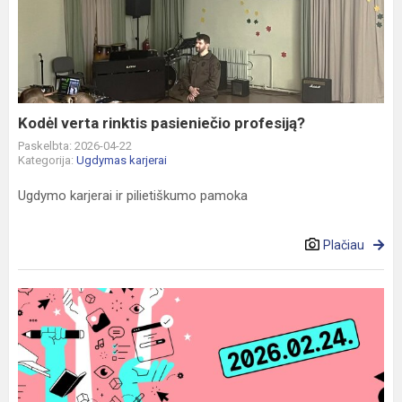
rinktis
pasieniečio
profesiją?
Kodėl verta rinktis pasieniečio profesiją?
Paskelbta: 2026-04-22
Kategorija:
Ugdymas karjerai
Ugdymo karjerai ir pilietiškumo pamoka
Plačiau
Gimnazistai
lankėsi
Lietuvos
„AUKŠTŲJŲ
MOKYKLŲ