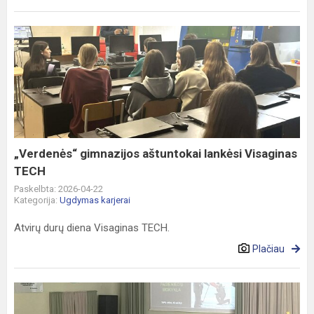
„Verdenės“
gimnazijos
aštuntokai
lankėsi
Visaginas
TECH
„Verdenės“ gimnazijos aštuntokai lankėsi Visaginas
TECH
Paskelbta: 2026-04-22
Kategorija:
Ugdymas karjerai
Atvirų durų diena Visaginas TECH.
Plačiau
Kodėl
verta