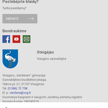
Pastebėjote klaidų?
Turite pasiūlymų?
RAŠYKITE
Bendraukime
Steigėjas
Visagino savivaldybė
Visagino „Verdenės“ gimnazija
Savivaldybės biudžetinė įstaiga.
Taikos pr. 21, 31107 Visaginas
Tel.
(0 386) 72 758
El. p.
verdene@vvg.lt
Duomenys kaupiami ir saugomi Juridinių asmenų registre
Įmonės kodas 190243519