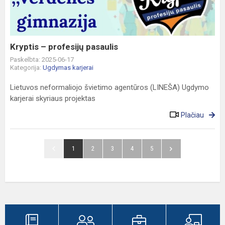
Kryptis – profesijų pasaulis
Paskelbta: 2025-06-17
Kategorija:
Ugdymas karjerai
Lietuvos neformaliojo švietimo agentūros (LINEŠA) Ugdymo
karjerai skyriaus projektas
Plačiau
1
2
3
4
5