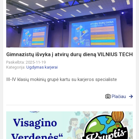
Gimnazistų
išvyka
į
atvirų
durų
dieną
VILNIUS
TECH
Gimnazistų išvyka į atvirų durų dieną VILNIUS TECH
Paskelbta: 2025-11-19
Kategorija:
Ugdymas karjerai
III-IV klasių mokinių grupė kartu su karjeros specialiste
Plačiau
Kryptis
–
profesijų
pasaulis