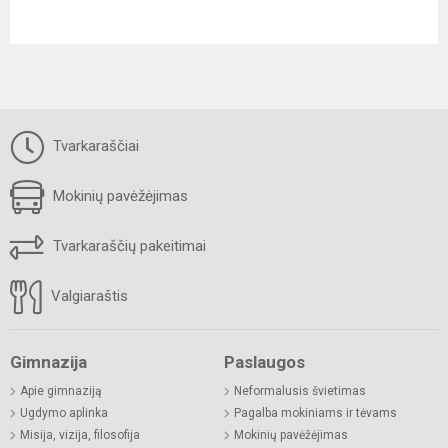
Tvarkaraščiai
Mokinių pavėžėjimas
Tvarkaraščių pakeitimai
Valgiaraštis
Gimnazija
Paslaugos
Apie gimnaziją
Neformalusis švietimas
Ugdymo aplinka
Pagalba mokiniams ir tėvams
Misija, vizija, filosofija
Mokinių pavėžėjimas