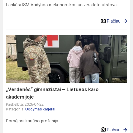
Lankėsi ISM Vadybos ir ekonomikos universiteto atstovai.
Plačiau
„Verdenės“
gimnazistai
–
Lietuvos
karo
akademijoje
„Verdenės“ gimnazistai – Lietuvos karo
akademijoje
Paskelbta: 2026-04-22
Kategorija:
Ugdymas karjerai
Domėjosi kariūno profesija
Plačiau