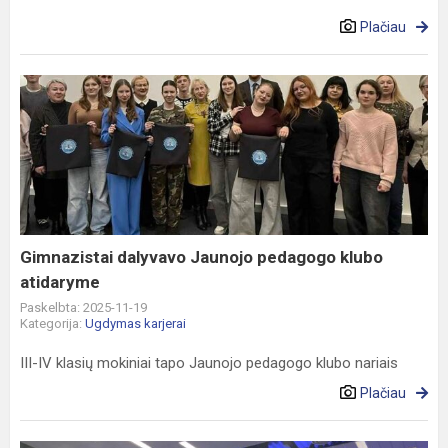
Plačiau
Gimnazistai
dalyvavo
Jaunojo
pedagogo
klubo
atidaryme
Gimnazistai dalyvavo Jaunojo pedagogo klubo
atidaryme
Paskelbta: 2025-11-19
Kategorija:
Ugdymas karjerai
III-IV klasių mokiniai tapo Jaunojo pedagogo klubo nariais
Plačiau