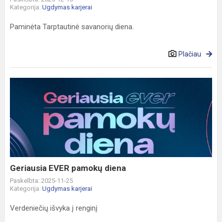
Kategorija:
Ugdymas karjerai
Paminėta Tarptautinė savanorių diena.
Plačiau
Geriausia
EVER
pamokų
diena
Geriausia EVER pamokų diena
Paskelbta: 2025-11-25
Kategorija:
Ugdymas karjerai
Verdeniečių išvyka į renginį