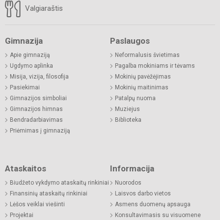
Valgiaraštis
Gimnazija
Paslaugos
Apie gimnaziją
Neformalusis švietimas
Ugdymo aplinka
Pagalba mokiniams ir tėvams
Misija, vizija, filosofija
Mokinių pavėžėjimas
Pasiekimai
Mokinių maitinimas
Gimnazijos simboliai
Patalpų nuoma
Gimnazijos himnas
Muziejus
Bendradarbiavimas
Biblioteka
Priėmimas į gimnaziją
Ataskaitos
Informacija
Biudžeto vykdymo ataskaitų rinkiniai
Nuorodos
Finansinių ataskaitų rinkiniai
Laisvos darbo vietos
Lėšos veiklai viešinti
Asmens duomenų apsauga
Projektai
Konsultavimasis su visuomene