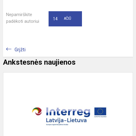
Nepamirškite
14
AČIŪ
padėkoti autoriui
Grįžti
Ankstesnės naujienos
A
g
p
„
M