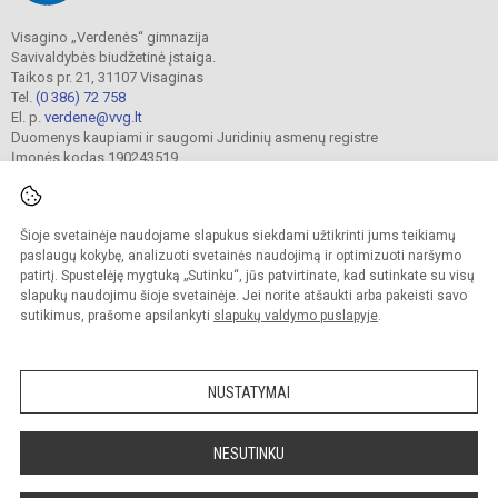
Visagino „Verdenės“ gimnazija
Savivaldybės biudžetinė įstaiga.
Taikos pr. 21, 31107 Visaginas
Tel.
(0 386) 72 758
El. p.
verdene@vvg.lt
Duomenys kaupiami ir saugomi Juridinių asmenų registre
Įmonės kodas 190243519
Šioje svetainėje naudojame slapukus siekdami užtikrinti jums teikiamų
© 2022. Visagino „Verdenės“ gimnazija. Visos teisės saugomos.
Kopijuoti turinį be raštiško gimnazijos sutikimo griežtai draudžiama.
paslaugų kokybę, analizuoti svetainės naudojimą ir optimizuoti naršymo
patirtį. Spustelėję mygtuką „Sutinku“, jūs patvirtinate, kad sutinkate su visų
Versija neįgaliesiems
Slapukų valdymas
slapukų naudojimu šioje svetainėje. Jei norite atšaukti arba pakeisti savo
sutikimus, prašome apsilankyti
slapukų valdymo puslapyje
.
Sumanus būdas atnaujinti
mokyklos interneto
svetainę
NUSTATYMAI
NESUTINKU