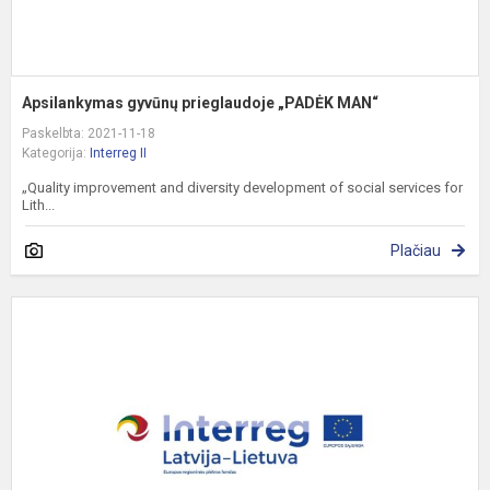
Apsilankymas gyvūnų prieglaudoje „PADĖK MAN“
Paskelbta: 2021-11-18
Kategorija:
Interreg II
„Quality improvement and diversity development of social services for
Lith...
Plačiau
E
P
,
K