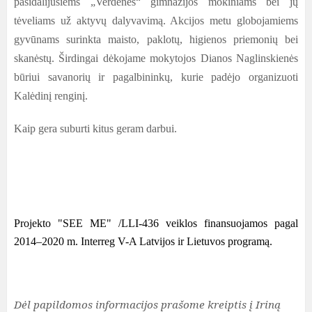
pasidalijusiems „Verdenės“ gimnazijos mokiniams bei jų
tėveliams už aktyvų dalyvavimą. Akcijos metu globojamiems
gyvūnams surinkta maisto, paklotų, higienos priemonių bei
skanėstų. Širdingai dėkojame mokytojos Dianos Naglinskienės
būriui savanorių ir pagalbininkų, kurie padėjo organizuoti
Kalėdinį renginį.
Kaip gera suburti kitus geram darbui.
Projekto "SEE ME" /LLI-436 veiklos finansuojamos pagal
2014–2020 m. Interreg V-A Latvijos ir Lietuvos programą.
Dėl papildomos informacijos prašome kreiptis į Iriną