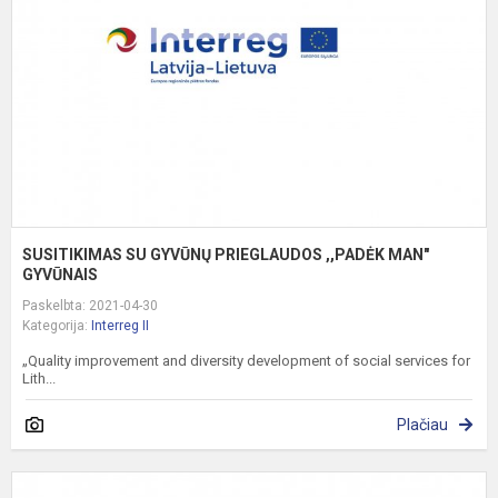
P
,
M
G
SUSITIKIMAS SU GYVŪNŲ PRIEGLAUDOS ,,PADĖK MAN"
GYVŪNAIS
Paskelbta: 2021-04-30
Kategorija:
Interreg II
„Quality improvement and diversity development of social services for
Lith...
Plačiau
T