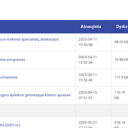
Atnaujinta
Dydis
os mokiniui specialistų atestacijos
2025-04-11
98.05 K
15:54:08
2025-04-11
jintas programas
16.98 K
15:53:38
2025-04-11
nformavimas
171.5 K
15:53:40
2025-09-15
176.75
ugios aplinkos gimnazijoje kūrimo aprašas
07:31:33
KB
2026-03-21
418.19
ita (2025 m.)
17:12:06
KB