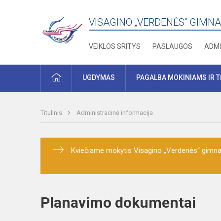
VISAGINO „VERDENĖS“ GIMNA
VEIKLOS SRITYS
PASLAUGOS
ADMI
PRADŽIA
UGDYMAS
PAGALBA MOKINIAMS IR 
Titulinis
Administracinė informacija
Kviečiame mokytis Visagino „Verdenės“ gimnaz
Planavimo dokumentai