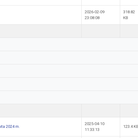
2026-02-09
318.82
23:08:08
KB
2025-04-10
ita 2024 m.
123.4 K
11:33:13