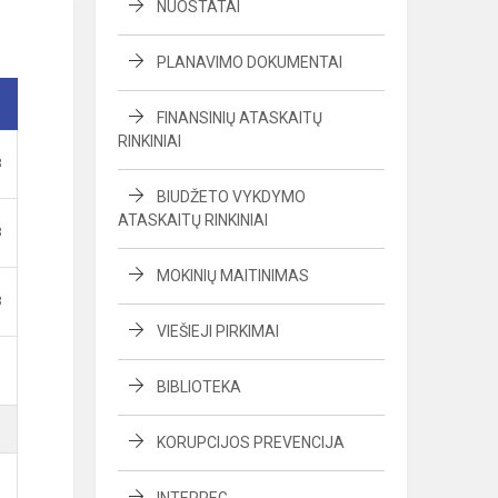
NUOSTATAI
PLANAVIMO DOKUMENTAI
FINANSINIŲ ATASKAITŲ
RINKINIAI
B
BIUDŽETO VYKDYMO
ATASKAITŲ RINKINIAI
B
MOKINIŲ MAITINIMAS
B
VIEŠIEJI PIRKIMAI
BIBLIOTEKA
KORUPCIJOS PREVENCIJA