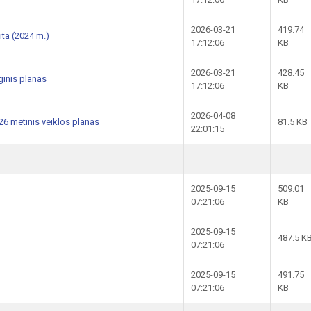
2026-03-21
419.74
ita (2024 m.)
17:12:06
KB
2026-03-21
428.45
ginis planas
17:12:06
KB
2026-04-08
6 metinis veiklos planas
81.5 KB
22:01:15
2025-09-15
509.01
07:21:06
KB
2025-09-15
487.5 K
07:21:06
2025-09-15
491.75
07:21:06
KB