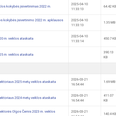
2025-04-10
los kokybės įsivertinimas 2022 m.
64.42 K
11:33:13
os kokybės įsivertinimo 2022 m. apklausos
2025-04-10
1.35 MB
11:33:13
2025-04-10
0 m. veiklos ataskaita
450.7 K
11:33:14
390.13
5 m. veiklos ataskaita
KB
2026-03-21
ektoriaus 2025 metų veiklos ataskaita
1.69 MB
16:54:44
2026-03-21
411.07
ektoriaus 2024 metų veiklos ataskaita
16:54:44
KB
rektorės Olgos Černis 2023 m. veiklos
2026-03-21
140.4 K