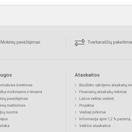
Mokinių pavėžėjimas
Tvarkaraščių pakeitima
augos
Ataskaitos
rmalusis švietimas
Biudžeto vykdymo ataskaitų rin
lba mokiniams ir tėvams
Finansinių ataskaitų rinkiniai
nių pavėžėjimas
Lėšos veiklai viešinti
nių maitinimas
Projektai
alpų nuoma
Viešieji pirkimai
ejus
Informacija apie 1,2 % paramą
ioteka
Veiklos ataskaitos