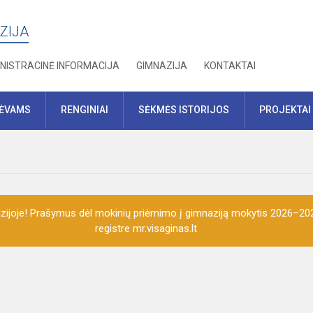
ZIJA
NISTRACINĖ INFORMACIJA
GIMNAZIJA
KONTAKTAI
TĖVAMS
RENGINIAI
SĖKMĖS ISTORIJOS
PROJEKTAI
ijoje! Prašymus dėl mokinių priėmimo į gimnaziją mokytis 2026–202
registre mr.visaginas.lt