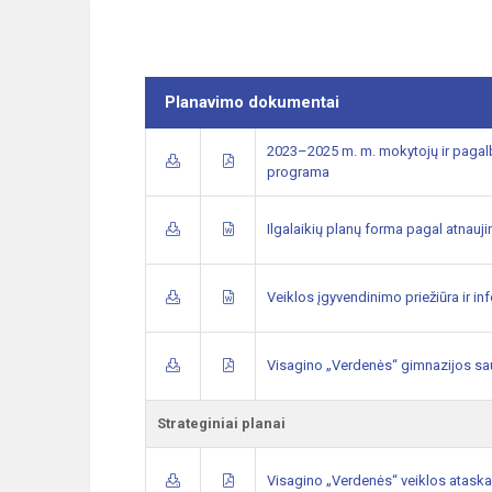
Planavimo dokumentai
2023–2025 m. m. mokytojų ir pagalb
programa
Ilgalaikių planų forma pagal atnau
Veiklos įgyvendinimo priežiūra ir i
Visagino „Verdenės“ gimnazijos sa
Strateginiai planai
Visagino „Verdenės“ veiklos ataska