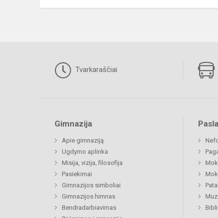
Tvarkaraščiai
Gimnazija
Pasl
Apie gimnaziją
Nefo
Ugdymo aplinka
Paga
Misija, vizija, filosofija
Moki
Pasiekimai
Moki
Gimnazijos simboliai
Pat
Gimnazijos himnas
Muzi
Bendradarbiavimas
Bibl